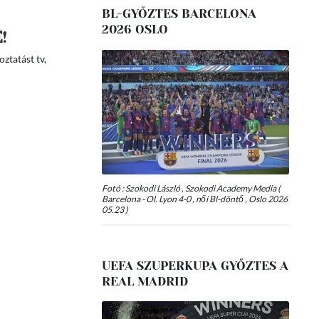
BL-GYŐZTES BARCELONA
2026 OSLO
E
!
ztatást tv,
Fotó : Szokodi László , Szokodi Academy Media (
Barcelona - Ol. Lyon 4-0 , női Bl-döntő , Oslo 2026
05.23 )
UEFA SZUPERKUPA GYŐZTES A
REAL MADRID