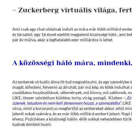
– Zuckerberg virtuális világa, fe
Ami csak egy chat oldalnak indult az mára már több milliárd embe
és társaitól, egy 16 évvel ezelőtt megjelenő közösségi háló , ami b
pár év múlva, akár a legfiatalabb ezer milliárdos is lehet.
A közösségi háló mára, mindenki,
Az emberek virtuális álma itt tud megvalósulni, és egy személybe
magát, kifesteni, felvenni az álruhát, pár mű kép, és klikk indulhat 
csodálatos hozzászólások, vélemények, mű könny, mű sablonok, m
LIKE, ötezer szimbólum küldése, torta, virág, pezsgő. Közben –
„Ez
üzenek, letudom és nem kell átmennem hozzá, a szomszédba”
. LIKE
vírus, mint a koronavírus megfertőzi az embereket akkor attól minde
jelenti sokak számára, és ez már több milliárd embert jelent. Napi 
elvesz. Pszichésen a közösségi hálón élők sokkal nehezebben tűri
tudnak döntést hozni.