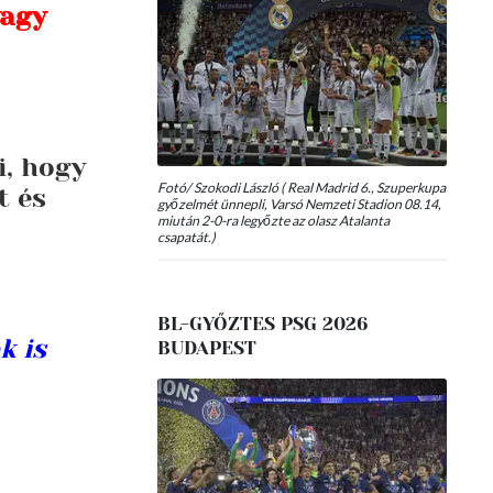
vagy
i, hogy
Fotó/ Szokodi László ( Real Madrid 6., Szuperkupa
t és
győzelmét ünnepli, Varsó Nemzeti Stadion 08.14,
miután 2-0-ra legyőzte az olasz Atalanta
csapatát.)
BL-GYŐZTES PSG 2026
k is
BUDAPEST