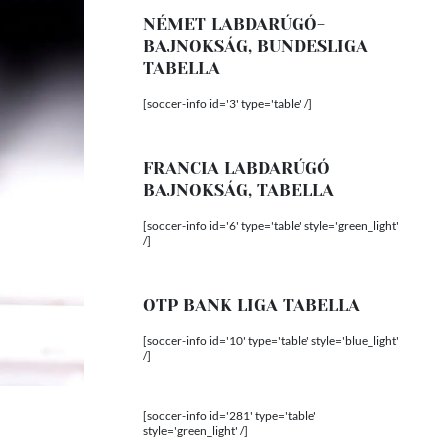
NÉMET LABDARÚGÓ-
BAJNOKSÁG, BUNDESLIGA
TABELLA
[soccer-info id='3' type='table' /]
FRANCIA LABDARÚGÓ
BAJNOKSÁG, TABELLA
[soccer-info id='6' type='table' style='green_light'
/]
OTP BANK LIGA TABELLA
[soccer-info id='10' type='table' style='blue_light'
/]
[soccer-info id='281' type='table'
style='green_light' /]