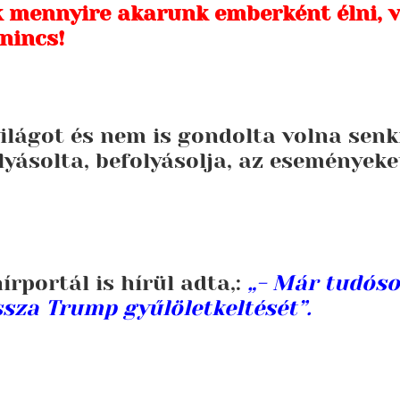
 mennyire akarunk emberként élni, 
nincs!
ilágot és nem is gondolta volna senk
yásolta, befolyásolja, az eseményeke
rportál is hírül adta,:
„- Már tudóso
issza Trump gyűlöletkeltését”.