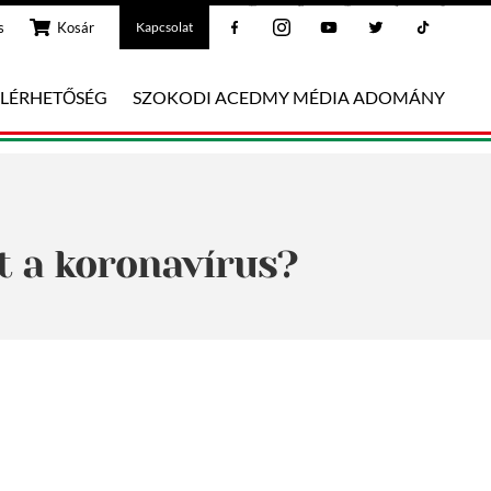
Facebook
Instagram
Youtube
Twitter
Tiktok
s
Kosár
Kapcsolat
ELÉRHETŐSÉG
SZOKODI ACEDMY MÉDIA ADOMÁNY
nt a koronavírus?