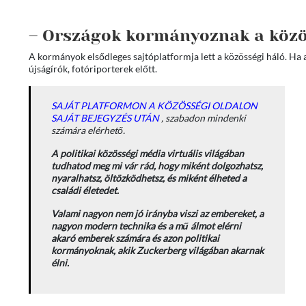
– Országok kormányoznak a közös
A kormányok elsődleges sajtóplatformja lett a közösségi háló. Ha ak
újságírók, fotóriporterek előtt.
SAJÁT PLATFORMON A KÖZÖSSÉGI OLDALON
SAJÁT BEJEGYZÉS UTÁN
, szabadon mindenki
számára elérhető.
A politikai közösségi média virtuális világában
tudhatod meg mi vár rád, hogy miként dolgozhatsz,
nyaralhatsz, öltözködhetsz, és miként élheted a
családi életedet.
Valami nagyon nem jó irányba viszi az embereket, a
nagyon modern technika és a mű álmot elérni
akaró emberek számára és azon politikai
kormányoknak, akik Zuckerberg világában akarnak
élni.