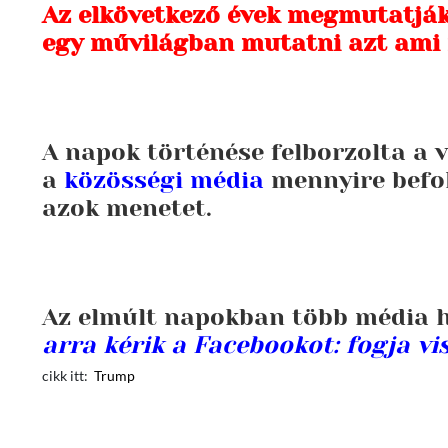
Az elkövetkező évek megmutatják
egy művilágban mutatni azt ami 
A napok történése felborzolta a v
a
közösségi média
mennyire befol
azok menetet.
Az elmúlt napokban több média hí
arra kérik a Facebookot: fogja v
cikk itt:
Trump