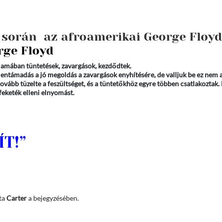
s során az afroamerikai George Floyd
rge Floyd
lamában tüntetések, zavargások, kezdődtek.
entámadás a jó megoldás a zavargások enyhítésére, de valljuk be ez nem a
ovább tüzelte a feszültséget, és a tüntetőkhöz egyre többen csatlakoztak. 
 feketék elleni elnyomást.
LET IS SZÁMÍ
rta
Carter
a bejegyzésében.