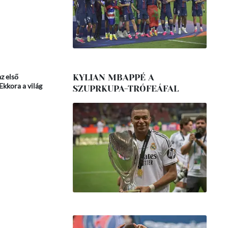
KYLIAN MBAPPÉ A
z első
Ekkora a világ
SZUPRKUPA-TRÓFEÁFAL
T!”