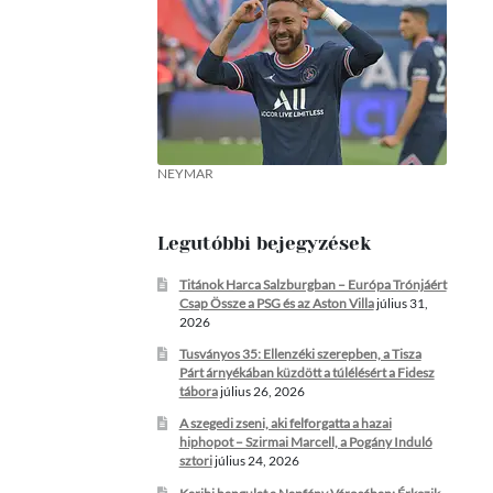
NEYMAR
Legutóbbi bejegyzések
Titánok Harca Salzburgban – Európa Trónjáért
Csap Össze a PSG és az Aston Villa
július 31,
2026
Tusványos 35: Ellenzéki szerepben, a Tisza
Párt árnyékában küzdött a túlélésért a Fidesz
tábora
július 26, 2026
A szegedi zseni, aki felforgatta a hazai
hiphopot – Szirmai Marcell, a Pogány Induló
sztori
július 24, 2026