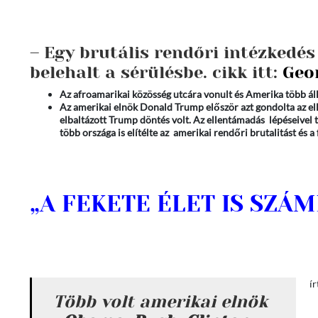
– Egy brutális rendőri intézkedé
belehalt a sérülésbe. cikk itt:
Geo
Az afroamarikai közösség utcára vonult és Amerika több ál
Az amerikai elnök Donald Trump először azt gondolta az ell
elbaltázott Trump döntés volt. Az ellentámadás lépéseivel t
több országa is elítélte az amerikai rendőri brutalitást és a
„A FEKETE É
í
Több volt amerikai elnök