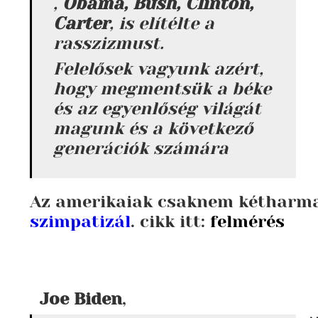
,
Obama, Bush, Clinton,
Carter
, is elítélte a
rasszizmust.
Felelősek vagyunk azért,
hogy megmentsük a béke
és az egyenlőség világát
magunk és a következő
generációk számára
Az amerikaiak csaknem kéthar
szimpatizál
. cikk itt:
felmérés
Joe Biden
,