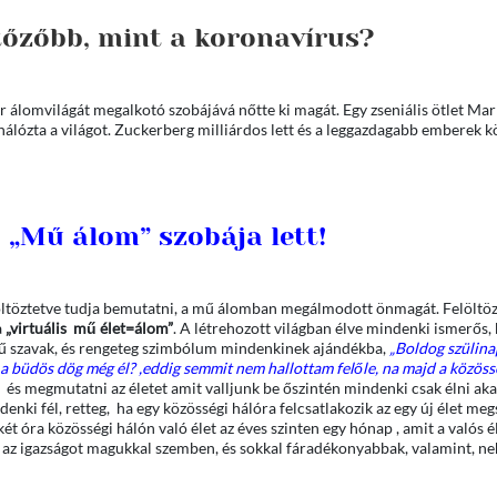
rtőzőbb, mint a koronavírus?
r álomvilágát megalkotó szobájává nőtte ki magát. Egy zseniális ötlet Ma
ehálózta a világot. Zuckerberg milliárdos lett és a leggazdagabb emberek k
 „Mű álom” szobája lett!
 öltöztetve tudja bemutatni, a mű álomban megálmodott önmagát. Felöltözt
a
„virtuális mű élet=álom”
. A létrehozott világban élve mindenki ismerős, 
ű szavak, és rengeteg szimbólum mindenkinek ajándékba,
„Boldog szülin
 a büdös dög még él? ,eddig semmit nem hallottam felőle, na majd a közös
 és megmutatni az életet amit valljunk be őszintén mindenki csak élni aka
nki fél, retteg, ha egy közösségi hálóra felcsatlakozik az egy új élet meg
két óra közösségi hálón való élet az éves szinten egy hónap , amit a valós 
k az igazságot magukkal szemben, és sokkal fáradékonyabbak, valamint, n