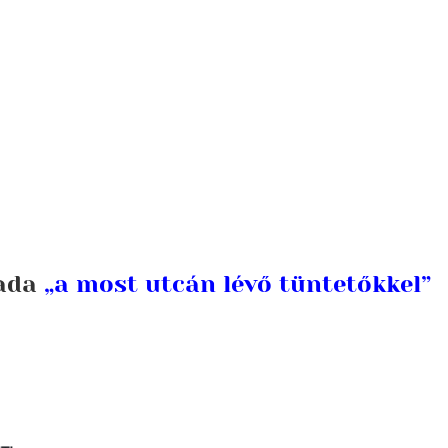
mada
„a most utcán lévő tüntetőkkel”