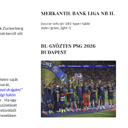
MERKANTIL BANK LIGA NB II.
[soccer-info id='281' type='table'
style='green_light' /]
rk Zuckerberg
özé került sőt
BL-GYŐZTES PSG 2026
BUDAPEST
etni saját
barát,
apot drágám!”
ségi hálón
r . Ha egy
születését
életünkből
ehezebben