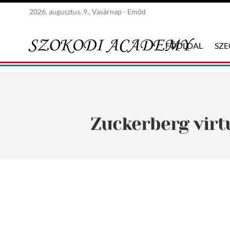
2026. augusztus. 9., Vasárnap - Emőd
FŐOLDAL
SZ
Zuckerberg virtu