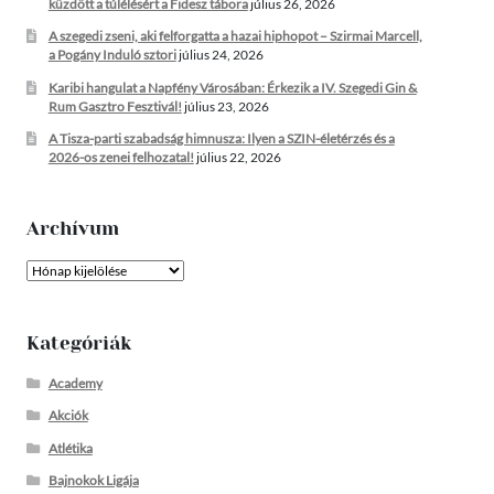
küzdött a túlélésért a Fidesz tábora
július 26, 2026
A szegedi zseni, aki felforgatta a hazai hiphopot – Szirmai Marcell,
a Pogány Induló sztori
július 24, 2026
Karibi hangulat a Napfény Városában: Érkezik a IV. Szegedi Gin &
Rum Gasztro Fesztivál!
július 23, 2026
A Tisza-parti szabadság himnusza: Ilyen a SZIN-életérzés és a
2026-os zenei felhozatal!
július 22, 2026
Archívum
Archívum
Kategóriák
Academy
Akciók
Atlétika
Bajnokok Ligája