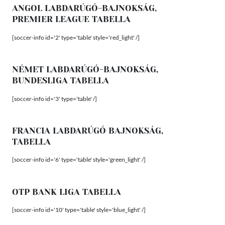
ANGOL LABDARÚGÓ-BAJNOKSÁG,
PREMIER LEAGUE TABELLA
[soccer-info id='2' type='table' style='red_light' /]
NÉMET LABDARÚGÓ-BAJNOKSÁG,
BUNDESLIGA TABELLA
[soccer-info id='3' type='table' /]
FRANCIA LABDARÚGÓ BAJNOKSÁG,
TABELLA
[soccer-info id='6' type='table' style='green_light' /]
OTP BANK LIGA TABELLA
[soccer-info id='10' type='table' style='blue_light' /]