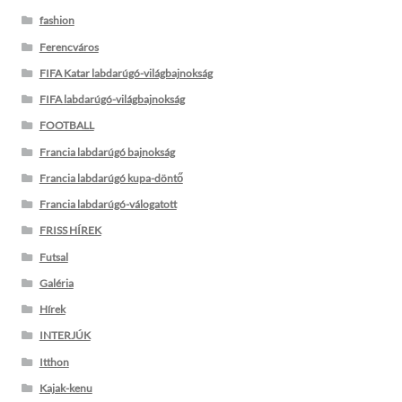
fashion
Ferencváros
FIFA Katar labdarúgó-világbajnokság
FIFA labdarúgó-világbajnokság
FOOTBALL
Francia labdarúgó bajnokság
Francia labdarúgó kupa-döntő
Francia labdarúgó-válogatott
FRISS HÍREK
Futsal
Galéria
Hírek
INTERJÚK
Itthon
Kajak-kenu