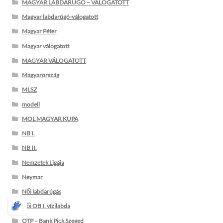
MAGYAR LABDARÚGÓ – VÁLOGATOTT
Magyar labdarúgó-válogatott
Magyar Péter
Magyar válogatott
MAGYAR VÁLOGATOTT
Magyarország
MLSZ
modell
MOL MAGYAR KUPA
NB I.
NB II.
Nemzetek Ligája
Neymar
Női labdarúgás
Női OB I. vízilabda
OTP – Bank Pick Szeged