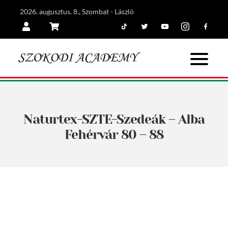
2026. augusztus. 8., Szombat - László
Tiktok
Twitter
Youtube
Instagram
Facebook
Belépés
Kosár
Naturtex-SZTE-Szedeák – Alba
Fehérvár 80 – 88