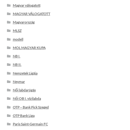
Magyar válogatott
MAGYAR VÁLOGATOTT
Magyarország
MLSZ
modell
MOL MAGYAR KUPA
NB I.
NB II.
Nemzetek Ligája
Neymar
Női labdarúgás
Női OB I. vízilabda
OTP – Bank Pick Szeged
OTP Bank Liga
Paris Saint-Germain FC