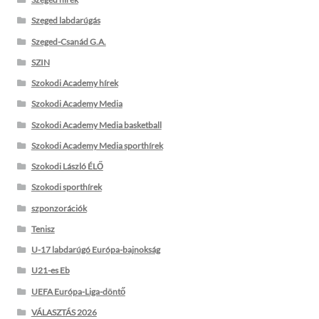
Szeged labdarúgás
Szeged-Csanád G.A.
SZIN
Szokodi Academy hírek
Szokodi Academy Media
Szokodi Academy Media basketball
Szokodi Academy Media sporthírek
Szokodi László ÉLŐ
Szokodi sporthírek
szponzorációk
Tenisz
U-17 labdarúgó Európa-bajnokság
U21-es Eb
UEFA Európa-Liga-döntő
VÁLASZTÁS 2026