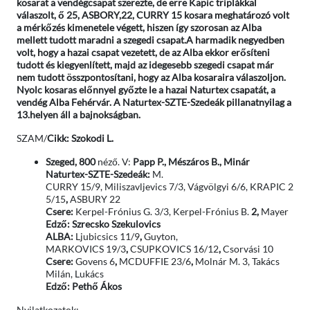
kosarat a vendégcsapat szerezte, de erre Kapic triplákkal
válaszolt, ő 25, ASBORY,22, CURRY 15 kosara meghatározó volt
a mérkőzés kimenetele végett, hiszen így szorosan az Alba
mellett tudott maradni a szegedi csapat.A harmadik negyedben
volt, hogy a hazai csapat vezetett, de az Alba ekkor erősíteni
tudott és kiegyenlített, majd az idegesebb szegedi csapat már
nem tudott összpontosítani, hogy az Alba kosaraira válaszoljon.
Nyolc kosaras előnnyel győzte le a hazai Naturtex csapatát, a
vendég Alba Fehérvár. A Naturtex-SZTE-Szedeák pillanatnyilag a
13.helyen áll a bajnokságban.
SZAM/
Cikk: Szokodi L.
Szeged, 800
néző. V:
Papp P., Mészáros B., Minár
Naturtex-SZTE-Szedeák:
M.
CURRY 15/9, Miliszavljevics 7/3, Vágvölgyi 6/6, KRAPIC 2
5/15
,
ASBURY 22
Csere:
Kerpel-Frónius G. 3/3,
Kerpel-Frónius B.
2,
Mayer
Edző: Szrecsko Szekulovics
ALBA:
Ljubicsics 11/9
,
Guyton,
MARKOVICS 19/3
,
CSUPKOVICS 16/12
,
Csorvási 10
Csere:
Govens 6
,
MCDUFFIE 23/6
,
Molnár M. 3, Takács
Milán, Lukács
Edző: Pethő Ákos
Nyilatkozatok: