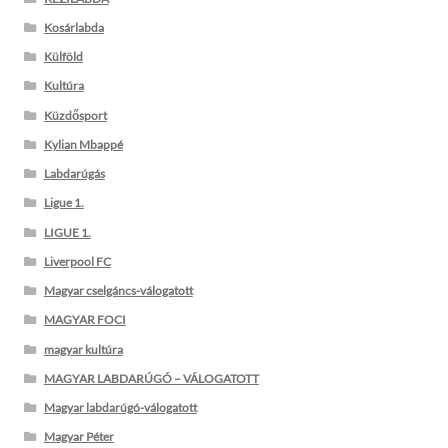
Kosárlabda
Külföld
Kultúra
Küzdősport
Kylian Mbappé
Labdarúgás
Ligue 1.
LIGUE 1.
Liverpool FC
Magyar cselgáncs-válogatott
MAGYAR FOCI
magyar kultúra
MAGYAR LABDARÚGÓ – VÁLOGATOTT
Magyar labdarúgó-válogatott
Magyar Péter