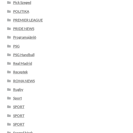
Pick Szeged
POLITIKA
PREMIER LEAGUE
PRIDE NEWS
Programajánló
PSG
PSG Handball
Real Madrid
Receptek
ROMA NEWS
Rugby
Sport
SPORT
SPORT
SPORT
Szeged hírek