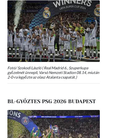
Fotó/ Szokodi László ( Real Madrid 6., Szuperkupa
győzelmét ünnepli, Varsó Nemzeti Stadion 08.14, miután
2-0-ra legyőzte az olasz Atalanta csapatát.)
BL-GYŐZTES PSG 2026 BUDAPEST