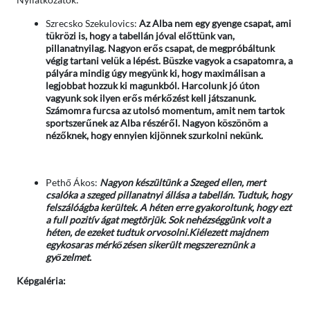
Szrecsko Szekulovics:
Az Alba nem egy gyenge csapat, ami
tükrözi is, hogy a tabellán jóval előttünk van,
pillanatnyilag. Nagyon erős csapat, de megpróbáltunk
végig tartani velük a lépést. Büszke vagyok a csapatomra, a
pályára mindig úgy megyünk ki, hogy maximálisan a
legjobbat hozzuk ki magunkból. Harcolunk jó úton
vagyunk sok ilyen erős mérkőzést kell játszanunk.
Számomra furcsa az utolsó momentum, amit nem tartok
sportszerűnek az Alba részéről. Nagyon köszönöm a
nézőknek, hogy ennyien kijönnek szurkolni nekünk.
Pethő Ákos:
Nagyon készültünk a Szeged ellen, mert
csalóka a szeged pillanatnyi állása a tabellán. Tudtuk, hogy
felszálóágba kerültek. A héten erre gyakoroltunk, hogy ezt
a full pozitív ágat megtörjük. Sok nehézséggünk volt a
héten, de ezeket tudtuk orvosolni.Kiélezett majdnem
egykosaras mérkőzésen sikerült megszereznünk a
győzelmet.
Képgaléria: