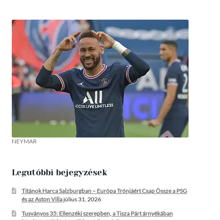
NEYMAR
Legutóbbi bejegyzések
Titánok Harca Salzburgban – Európa Trónjáért Csap Össze a PSG
és az Aston Villa
július 31, 2026
Tusványos 35: Ellenzéki szerepben, a Tisza Párt árnyékában