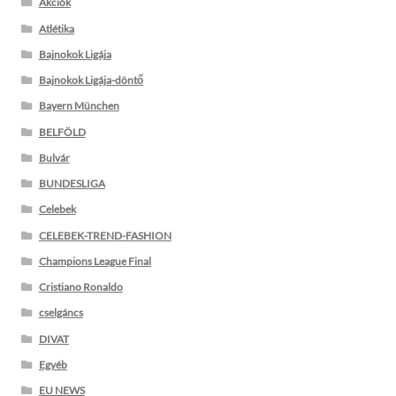
Akciók
Atlétika
Bajnokok Ligája
Bajnokok Ligája-döntő
Bayern München
BELFÖLD
Bulvár
BUNDESLIGA
Celebek
CELEBEK-TREND-FASHION
Champions League Final
Cristiano Ronaldo
cselgáncs
DIVAT
Egyéb
EU NEWS