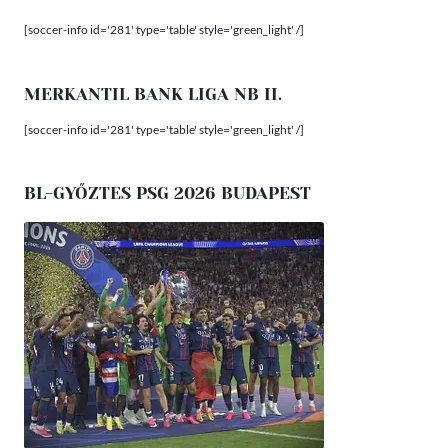
[soccer-info id='281' type='table' style='green_light' /]
MERKANTIL BANK LIGA NB II.
[soccer-info id='281' type='table' style='green_light' /]
BL-GYŐZTES PSG 2026 BUDAPEST