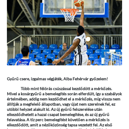
Gyűrű csere, izgalmas végjáték, Alba Fehérvár győzelem!
Több mint félórás csúszással kezdődött a mérkőzés.
Mivel a kosárgyűrű a bemelegítés során elferdült, így a szabályok
értelmében, addig nem kezdődhet el a mérkőzés, míg vissza nem
állítják a megfelelő állapotban, vagy újat nem szerelnek fel, ez
utóbbi helyzet alakult ki. Az új gyűrű felszerelése után
elkezdődhetett a hazai csapat bemelegítése, és az új gyűrű
felavatása. A tíz perc bemelegítést követően a mérkőzés is
elkezdődött, amit a nézőközönség tapsa vezetett fel. Az első