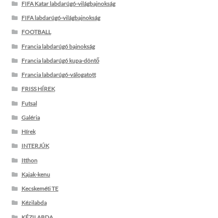
FIFA Katar labdarúgó-világbajnokság
FIFA labdarúgó-világbajnokság
FOOTBALL
Francia labdarúgó bajnokság
Francia labdarúgó kupa-döntő
Francia labdarúgó-válogatott
FRISS HÍREK
Futsal
Galéria
Hírek
INTERJÚK
Itthon
Kajak-kenu
Kecskeméti TE
Kézilabda
KÉZILABDA