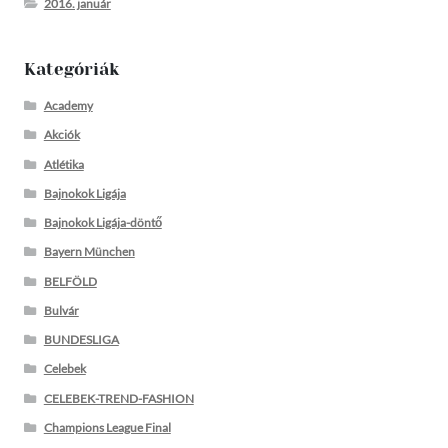
2016. január
Kategóriák
Academy
Akciók
Atlétika
Bajnokok Ligája
Bajnokok Ligája-döntő
Bayern München
BELFÖLD
Bulvár
BUNDESLIGA
Celebek
CELEBEK-TREND-FASHION
Champions League Final