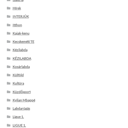
Hírek
INTERJÚK
Itthon
Kajak-kenu
Kecskeméti TE
Kézilabda
KÉZILABDA
Kosárlabda
Külföld
Kultúra
Küzdősport
Kylian Mbappé
Labdarúgás
Ligue 1.
LIGUE 1.