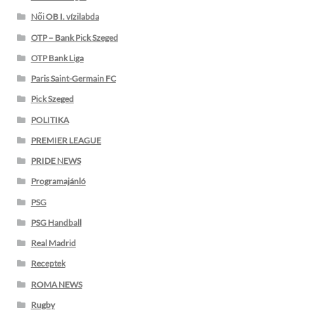
Női OB I. vízilabda
OTP – Bank Pick Szeged
OTP Bank Liga
Paris Saint-Germain FC
Pick Szeged
POLITIKA
PREMIER LEAGUE
PRIDE NEWS
Programajánló
PSG
PSG Handball
Real Madrid
Receptek
ROMA NEWS
Rugby