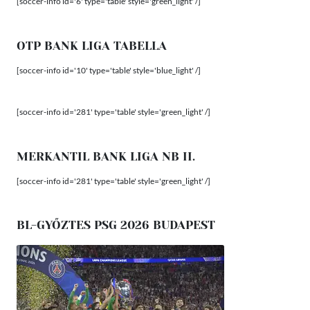
[soccer-info id='6' type='table' style='green_light' /]
OTP BANK LIGA TABELLA
[soccer-info id='10' type='table' style='blue_light' /]
[soccer-info id='281' type='table' style='green_light' /]
MERKANTIL BANK LIGA NB II.
[soccer-info id='281' type='table' style='green_light' /]
BL-GYŐZTES PSG 2026 BUDAPEST