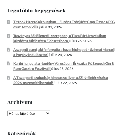
Legutóbbi bejegyzések
Titánok Harca Salzburgban – Európa Trónjáért Csap Össze a PSG
és az Aston Villa
július 31, 2026
Tusványos 35: Ellenzéki szerepben, a Tisza Párt árnyékában
küzdött a túlélésért a Fidesz tábora
július 26, 2026
A szegedi zseni, aki felforgatta a hazai hiphopot – Szirmai Marcell,
a Pogány Induló sztori
július 24, 2026
Karibi hangulat a Napfény Városában: Érkezik a IV. Szegedi Gin &
Rum Gasztro Fesztivál!
július 23, 2026
A Tisza-parti szabadság himnusza: Ilyen a SZIN-életérzés és a
2026-os zenei felhozatal!
július 22, 2026
Archívum
Archívum
Kategóriák