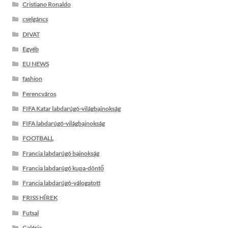
Cristiano Ronaldo
cselgáncs
DIVAT
Egyéb
EU NEWS
fashion
Ferencváros
FIFA Katar labdarúgó-világbajnokság
FIFA labdarúgó-világbajnokság
FOOTBALL
Francia labdarúgó bajnokság
Francia labdarúgó kupa-döntő
Francia labdarúgó-válogatott
FRISS HÍREK
Futsal
Galéria