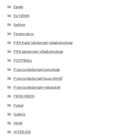
Egyéb
EU NEWS
fashion
Ferencváros
FIFA Katar labdarúgó-világbajnokság
FIFA labdarúgó-világbajnokság
FOOTBALL
Francia labdarúgó bajnokság
Francia labdarúgó kupa-döntő
Francia labdarúgó-válogatott
FRISS HÍREK
Futsal
Galéria
Hírek
INTERJÚK