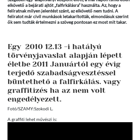
elkövető a bejárati ajtót „falfirkálásra” használta. Az, hogy a
felíratnak milyen jelentést szánt, az elkövető nem tudni. A
feliratot már civil munkások letakarították, elmondásuk szerint
ők sem tudták értelmezni a szöveg pontosan ez most mit takar.
Egy 2010 12.13 -i hatályú
törvényjavaslat alapján lépett
életbe 2011 Januártól egy évig
terjedő szabadságvesztéssel
büntethető a falfirkálás. vagy
graffitizés ha az nem volt
engedélyezett.
Fotó/SZAMY:Szokodi L.
A graffiti lehet művészi is: