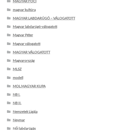
MAGYAR FOCI
magyar kultúra
MAGYAR LABDARÚGÓ – VÁLOGATOTT
Magyar labdarúgó-válogatott
Magyar Péter
Magyar válogatott
MAGYAR VÁLOGATOTT
Magyarország
MLSZ
modell
MOL MAGYAR KUPA
NB I.
NB II.
Nemzetek Ligája
Neymar
Női labdarúgás