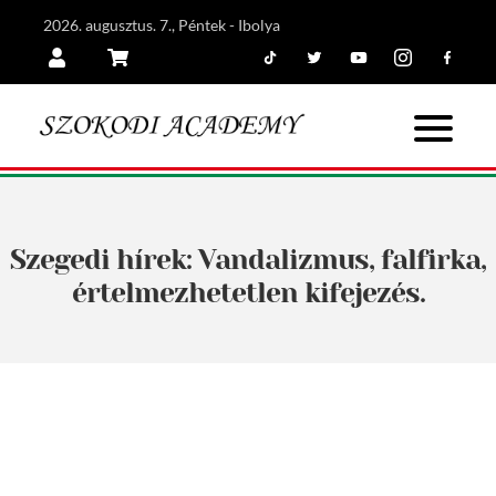
2026. augusztus. 7., Péntek - Ibolya
Tiktok
Twitter
Youtube
Instagram
Facebook
Belépés
Kosár
Szegedi hírek: Vandalizmus, falfirka,
értelmezhetetlen kifejezés.