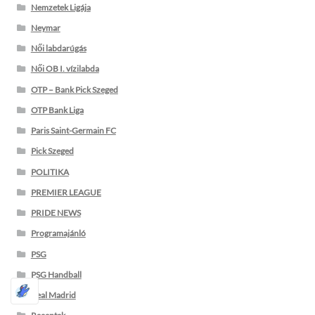
Nemzetek Ligája
Neymar
Női labdarúgás
Női OB I. vízilabda
OTP – Bank Pick Szeged
OTP Bank Liga
Paris Saint-Germain FC
Pick Szeged
POLITIKA
PREMIER LEAGUE
PRIDE NEWS
Programajánló
PSG
PSG Handball
Real Madrid