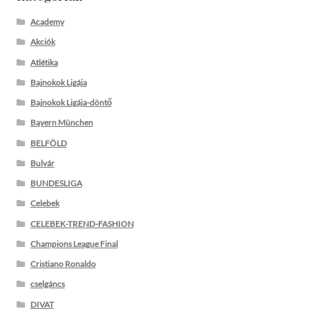
Academy
Akciók
Atlétika
Bajnokok Ligája
Bajnokok Ligája-döntő
Bayern München
BELFÖLD
Bulvár
BUNDESLIGA
Celebek
CELEBEK-TREND-FASHION
Champions League Final
Cristiano Ronaldo
cselgáncs
DIVAT