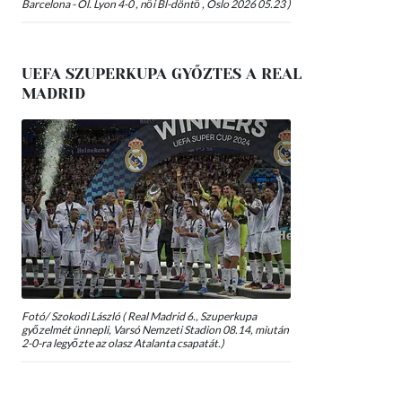
Barcelona - Ol. Lyon 4-0 , női Bl-döntő , Oslo 2026 05.23 )
UEFA SZUPERKUPA GYŐZTES A REAL
MADRID
Fotó/ Szokodi László ( Real Madrid 6., Szuperkupa
győzelmét ünnepli, Varsó Nemzeti Stadion 08.14, miután
2-0-ra legyőzte az olasz Atalanta csapatát.)