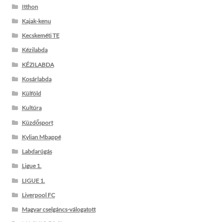
Itthon
Kajak-kenu
Kecskeméti TE
Kézilabda
KÉZILABDA
Kosárlabda
Külföld
Kultúra
Küzdősport
Kylian Mbappé
Labdarúgás
Ligue 1.
LIGUE 1.
Liverpool FC
Magyar cselgáncs-válogatott