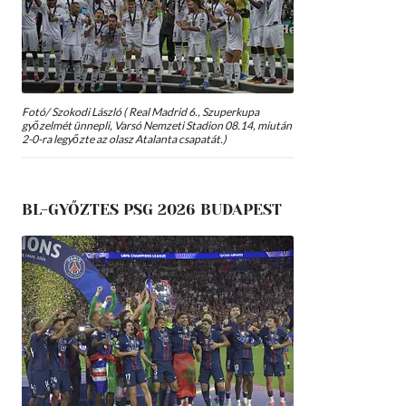
Fotó/ Szokodi László ( Real Madrid 6., Szuperkupa
győzelmét ünnepli, Varsó Nemzeti Stadion 08.14, miután
2-0-ra legyőzte az olasz Atalanta csapatát.)
BL-GYŐZTES PSG 2026 BUDAPEST