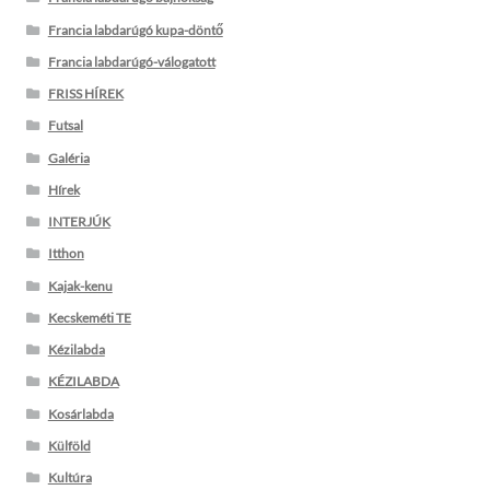
Francia labdarúgó kupa-döntő
Francia labdarúgó-válogatott
FRISS HÍREK
Futsal
Galéria
Hírek
INTERJÚK
Itthon
Kajak-kenu
Kecskeméti TE
Kézilabda
KÉZILABDA
Kosárlabda
Külföld
Kultúra