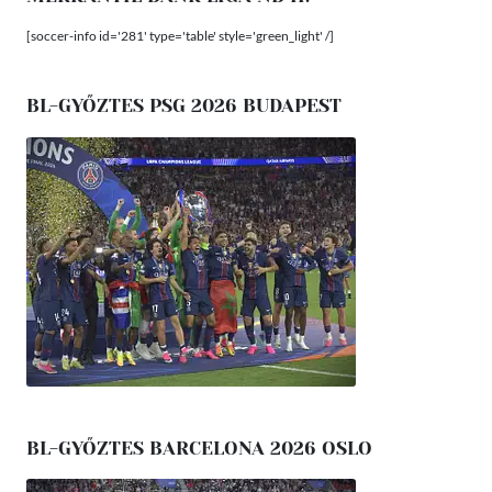
[soccer-info id='281' type='table' style='green_light' /]
BL-GYŐZTES PSG 2026 BUDAPEST
BL-GYŐZTES BARCELONA 2026 OSLO