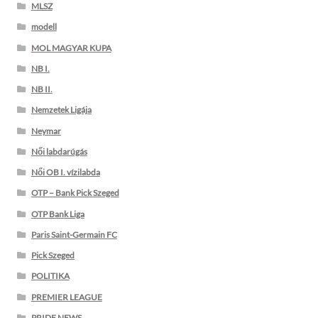
MLSZ
modell
MOL MAGYAR KUPA
NB I.
NB II.
Nemzetek Ligája
Neymar
Női labdarúgás
Női OB I. vízilabda
OTP – Bank Pick Szeged
OTP Bank Liga
Paris Saint-Germain FC
Pick Szeged
POLITIKA
PREMIER LEAGUE
PRIDE NEWS