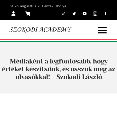
2026. augusztus. 7., Péntek - Ibolya
Tiktok
Twitter
Youtube
Instagram
Facebook
Belépés
Kosár
Médiaként a legfontosabb, hogy
értéket készítsünk, és osszuk meg az
olvasókkal! – Szokodi László