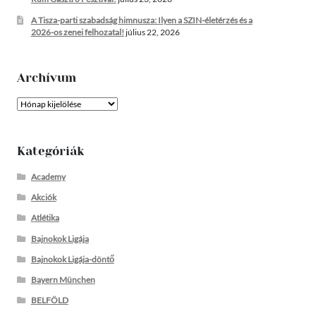
A Tisza-parti szabadság himnusza: Ilyen a SZIN-életérzés és a
2026-os zenei felhozatal!
július 22, 2026
Archívum
Archívum
Kategóriák
Academy
Akciók
Atlétika
Bajnokok Ligája
Bajnokok Ligája-döntő
Bayern München
BELFÖLD