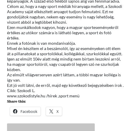
képanyagok. A század első feléből sajnos alig van fennmaradva.
Célom az, hogy a nagy sport médiák híranyaga mellett, a Szokodi
Academy saját elkészített anyagot tudjon felmutatni. Ezt ne
gondoljátok nagyban, nekem egy esemény is nagy lehetőség,
viszont abból a legtöbbet kihozni.
Ezen munkálkodok nagyon, hogy a magyar sporteseményekről
értékes az utókor számára is látható legyen, a sport és fotó
értéke.
Ennek a fotónak is van mondanivalója.
Mivel én készítem el a beszámolót, így az eseményeken ott élem
át a pillanatokat a sportolókkal, kollégákkal, szurkolókkal együtt.
Igen az elmúlt 10év alatt még mindig nem bírtam leszokni arról,
ha magyar sportolóról, vagy csapatról legyen szó ne szurkoljak
közben.
Az elmúlt világversenyen azért láttam, a többi magyar kolléga is
így van.
Ezt jó volt látni, de erről, majd egy következő bejegyzésében írok .
Cikk: Szokodi L.
www.szokodistyle.hu /hírek ,sport menü
Share this:
Facebook
X