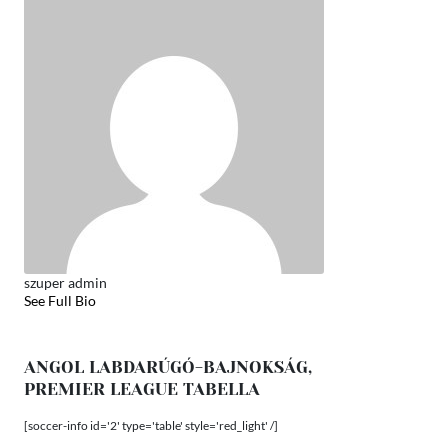
szuper admin
See Full Bio
ANGOL LABDARÚGÓ-BAJNOKSÁG,
PREMIER LEAGUE TABELLA
[soccer-info id='2' type='table' style='red_light' /]