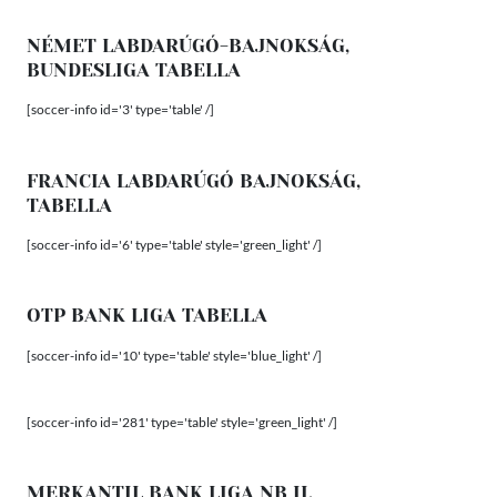
NÉMET LABDARÚGÓ-BAJNOKSÁG,
BUNDESLIGA TABELLA
[soccer-info id='3' type='table' /]
FRANCIA LABDARÚGÓ BAJNOKSÁG,
TABELLA
[soccer-info id='6' type='table' style='green_light' /]
OTP BANK LIGA TABELLA
[soccer-info id='10' type='table' style='blue_light' /]
[soccer-info id='281' type='table' style='green_light' /]
MERKANTIL BANK LIGA NB II.