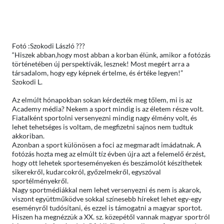
Fotó :
Szokodi László
?
??
“Hiszek abban,hogy most abban a korban élünk, amikor a fotózás
történetében új perspektívák, lesznek! Most megért arra a
társadalom, hogy egy képnek értelme, és értéke legyen!”
Szokodi L.
Az elmúlt hónapokban sokan kérdezték meg tőlem, mi is az
Academy média? Nekem a sport mindig is az életem része volt.
Fiatalként sportolni versenyezni mindig nagy élmény volt, és
lehet tehetséges is voltam, de megfizetni sajnos nem tudtuk
akkoriban.
Azonban a sport különösen a foci az megmaradt imádatnak. A
fotózás hozta meg az elmúlt tíz évben újra azt a felemelő érzést,
hogy ott lehetek sporteseményeken és beszámolót készíthetek
sikerekről, kudarcokról, győzelmekről, egyszóval
sportélményekről.
Nagy sportmédiákkal nem lehet versenyezni és nem is akarok,
viszont együttműködve sokkal színesebb híreket lehet egy-egy
eseményről tudósítani, és ezzel is támogatni a magyar sportot.
Hiszen ha megnézzük a XX. sz. közepétől vannak magyar sportról