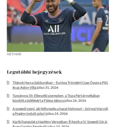
NEYMAR
Legutóbbi bejegyzések
Titánok Harca Salzburgban – Európa Trónjáért Csap Össze a PSG
és az Aston Villa
július 31, 2026
Tusványos 35: Ellenzéki szerepben, a Tisza Párt árnyékában
küzdött a túlélésért a Fidesz tábora
július 26, 2026
A szegedi zseni, aki felforgatta a hazai hiphopot – Szirmai Marcell,
a Pogány Induló sztori
július 24, 2026
Karibi hangulat a Napfény Városában: Érkezik a IV. Szegedi Gin &
Rum Gasztro Fesztivál!
július 23, 2026