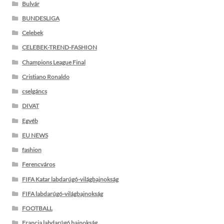
Bulvár
BUNDESLIGA
Celebek
CELEBEK-TREND-FASHION
Champions League Final
Cristiano Ronaldo
cselgáncs
DIVAT
Egyéb
EU NEWS
fashion
Ferencváros
FIFA Katar labdarúgó-világbajnokság
FIFA labdarúgó-világbajnokság
FOOTBALL
Francia labdarúgó bajnokság