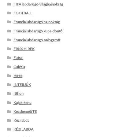
FIFA labdarúgó-világbajnokság
FOOTBALL
Francia labdarúgó bajnokság
Francia labdarúgó kupa-döntő
Francia labdarúgó-válogatott
FRISS HÍREK
Futsal
Galéria
Hírek
INTERJÚK
Itthon
Kajak-kenu
Kecskeméti TE
Kézilabda
KÉZILABDA