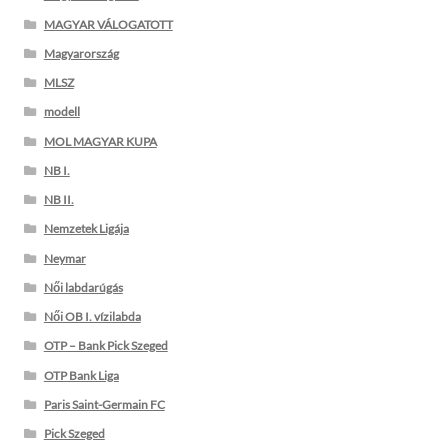
MAGYAR VÁLOGATOTT
Magyarország
MLSZ
modell
MOL MAGYAR KUPA
NB I.
NB II.
Nemzetek Ligája
Neymar
Női labdarúgás
Női OB I. vízilabda
OTP – Bank Pick Szeged
OTP Bank Liga
Paris Saint-Germain FC
Pick Szeged