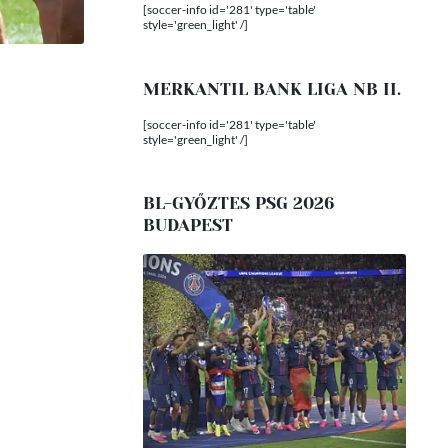
[soccer-info id='281' type='table'
style='green_light' /]
MERKANTIL BANK LIGA NB II.
[soccer-info id='281' type='table'
style='green_light' /]
BL-GYŐZTES PSG 2026
BUDAPEST