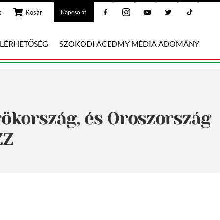
Facebook
Instagram
Youtube
Twitter
Tiktok
s
Kosár
Kapcsolat
ELÉRHETŐSÉG
SZOKODI ACEDMY MÉDIA ADOMÁNY
rökország, és Oroszország
ZZ