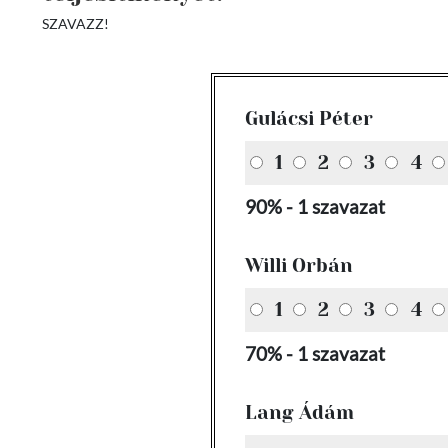
SZAVAZZ!
Gulácsi Péter
1
2
3
4
90% - 1 szavazat
Willi Orbán
1
2
3
4
70% - 1 szavazat
Lang Ádám