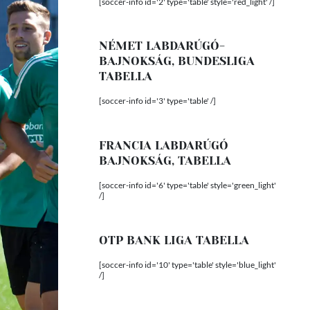
[soccer-info id='2' type='table' style='red_light' /]
NÉMET LABDARÚGÓ-
BAJNOKSÁG, BUNDESLIGA
TABELLA
[soccer-info id='3' type='table' /]
FRANCIA LABDARÚGÓ
BAJNOKSÁG, TABELLA
[soccer-info id='6' type='table' style='green_light'
/]
OTP BANK LIGA TABELLA
[soccer-info id='10' type='table' style='blue_light'
/]