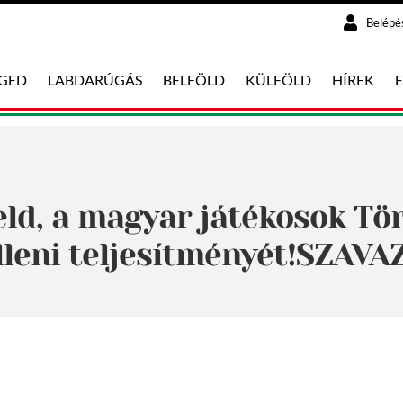
Belépé
EGED
LABDARÚGÁS
BELFÖLD
KÜLFÖLD
HÍREK
eld, a magyar játékosok Tö
lleni teljesítményét!SZAVA