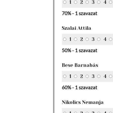
1
2
3
4
70% - 1 szavazat
Szalai Attila
1
2
3
4
50% - 1 szavazat
Bese Barnabás
1
2
3
4
60% - 1 szavazat
Nikolics Nemanja