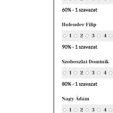
60% - 1 szavazat
Holender Filip
1
2
3
4
90% - 1 szavazat
Szoboszlai Dominik
1
2
3
4
80% - 1 szavazat
Nagy Ádám
1
2
3
4