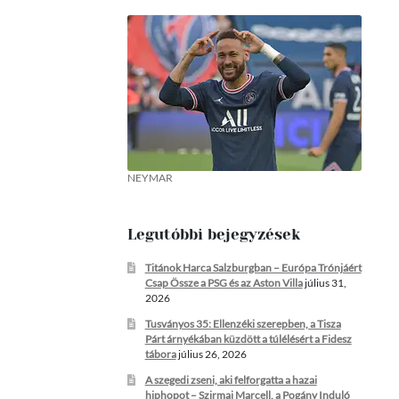
NEYMAR
Legutóbbi bejegyzések
Titánok Harca Salzburgban – Európa Trónjáért
Csap Össze a PSG és az Aston Villa
július 31,
2026
Tusványos 35: Ellenzéki szerepben, a Tisza
Párt árnyékában küzdött a túlélésért a Fidesz
tábora
július 26, 2026
A szegedi zseni, aki felforgatta a hazai
hiphopot – Szirmai Marcell, a Pogány Induló