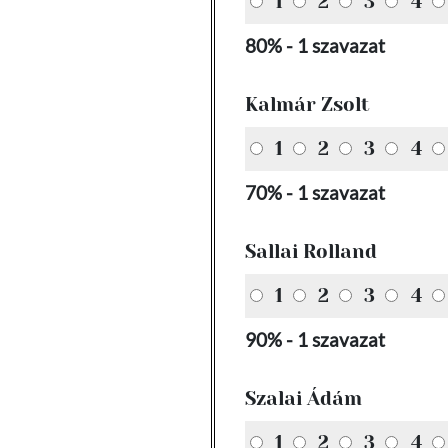
1
2
3
4
80% - 1 szavazat
Kalmár Zsolt
1
2
3
4
70% - 1 szavazat
Sallai Rolland
1
2
3
4
90% - 1 szavazat
Szalai Ádám
1
2
3
4