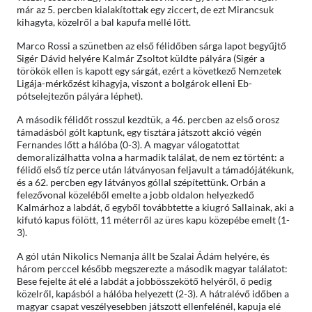
már az 5. percben kialakítottak egy ziccert, de ezt Mirancsuk
kihagyta, közelről a bal kapufa mellé lőtt.
Marco Rossi a szünetben az első félidőben sárga lapot begyűjtő
Sigér Dávid helyére Kalmár Zsoltot küldte pályára (Sigér a
törökök ellen is kapott egy sárgát, ezért a következő Nemzetek
Ligája-mérkőzést kihagyja, viszont a bolgárok elleni Eb-
pótselejtezőn pályára léphet).
A második félidőt rosszul kezdtük, a 46. percben az első orosz
támadásból gólt kaptunk, egy tisztára játszott akció végén
Fernandes lőtt a hálóba (0-3). A magyar válogatottat
demoralizálhatta volna a harmadik találat, de nem ez történt: a
félidő első tíz perce után látványosan feljavult a támadójátékunk,
és a 62. percben egy látványos góllal szépítettünk. Orbán a
felezővonal közeléből emelte a jobb oldalon helyezkedő
Kalmárhoz a labdát, ő egyből továbbtette a kiugró Sallainak, aki a
kifutó kapus fölött, 11 méterről az üres kapu közepébe emelt (1-
3).
A gól után Nikolics Nemanja állt be Szalai Ádám helyére, és
három perccel később megszerezte a második magyar találatot:
Bese fejelte át elé a labdát a jobbösszekötő helyéről, ő pedig
közelről, kapásból a hálóba helyezett (2-3). A hátralévő időben a
magyar csapat veszélyesebben játszott ellenfelénél, kapuja elé