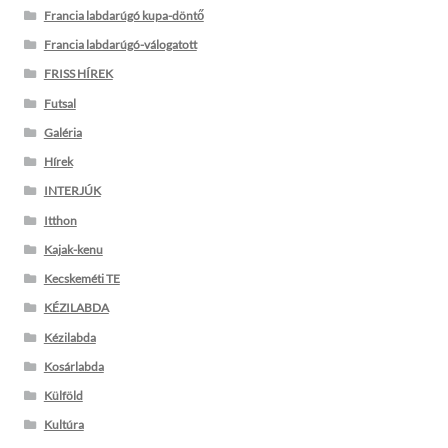
Francia labdarúgó kupa-döntő
Francia labdarúgó-válogatott
FRISS HÍREK
Futsal
Galéria
Hírek
INTERJÚK
Itthon
Kajak-kenu
Kecskeméti TE
KÉZILABDA
Kézilabda
Kosárlabda
Külföld
Kultúra