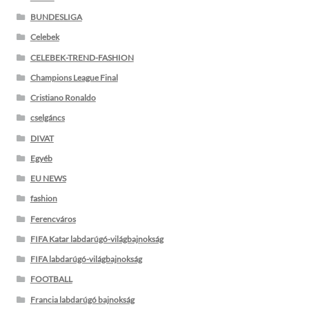
BUNDESLIGA
Celebek
CELEBEK-TREND-FASHION
Champions League Final
Cristiano Ronaldo
cselgáncs
DIVAT
Egyéb
EU NEWS
fashion
Ferencváros
FIFA Katar labdarúgó-világbajnokság
FIFA labdarúgó-világbajnokság
FOOTBALL
Francia labdarúgó bajnokság