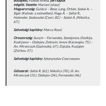
Budapest,
Puskás Aréna,
zárt kapuk
mögött.
Vezette:
Mariani (olasz)
Magyarország:
Gulácsi – Bese, Lang, Orbán, Szalai A. –
Sigér (Kalmár, a szünetben), Nagy Á. – Sallai R.,
Holender, Szoboszlai (Cseri, 82.) – Szalai Á.
(Nikolics,
67.).
Szövetségi kapitány:
Marco Rossi
Oroszország:
Sunyin – Fernandes, Szemjonov, Dzsikija,
Kudrjasov – Ozdojev, Zobnyin, Ionov (Karavajev, 75.) –
An. Mirancsuk (Gazinszkij, 67.), Dzjuba, Kuzjajev
(Zsirkov, 57.).
Szövetségi kapitány:
Sztanyiszlav Csercseszov
Gólszerző:
Sallai R. (62.), Nikolics (70.), ill. An.
Mirancsuk (15.), Ozdojev (34.), Fernandes (46.)