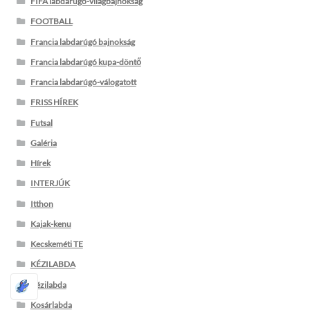
FIFA labdarúgó-világbajnokság
FOOTBALL
Francia labdarúgó bajnokság
Francia labdarúgó kupa-döntő
Francia labdarúgó-válogatott
FRISS HÍREK
Futsal
Galéria
Hírek
INTERJÚK
Itthon
Kajak-kenu
Kecskeméti TE
KÉZILABDA
Kézilabda
Kosárlabda