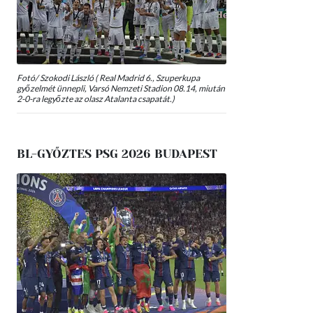
Fotó/ Szokodi László ( Real Madrid 6., Szuperkupa
győzelmét ünnepli, Varsó Nemzeti Stadion 08.14, miután
2-0-ra legyőzte az olasz Atalanta csapatát.)
BL-GYŐZTES PSG 2026 BUDAPEST