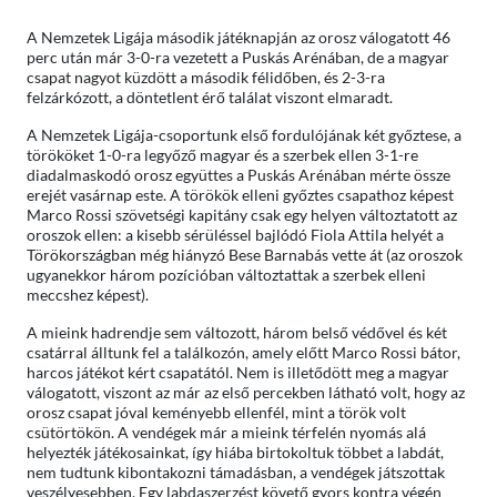
A Nemzetek Ligája második játéknapján az orosz válogatott 46
perc után már 3-0-ra vezetett a Puskás Arénában, de a magyar
csapat nagyot küzdött a második félidőben, és 2-3-ra
felzárkózott, a döntetlent érő találat viszont elmaradt.
A Nemzetek Ligája-csoportunk első fordulójának két győztese, a
törököket 1-0-ra legyőző magyar és a szerbek ellen 3-1-re
diadalmaskodó orosz együttes a Puskás Arénában mérte össze
erejét vasárnap este. A törökök elleni győztes csapathoz képest
Marco Rossi szövetségi kapitány csak egy helyen változtatott az
oroszok ellen: a kisebb sérüléssel bajlódó Fiola Attila helyét a
Törökországban még hiányzó Bese Barnabás vette át (az oroszok
ugyanekkor három pozícióban változtattak a szerbek elleni
meccshez képest).
A mieink hadrendje sem változott, három belső védővel és két
csatárral álltunk fel a találkozón, amely előtt Marco Rossi bátor,
harcos játékot kért csapatától. Nem is illetődött meg a magyar
válogatott, viszont az már az első percekben látható volt, hogy az
orosz csapat jóval keményebb ellenfél, mint a török volt
csütörtökön. A vendégek már a mieink térfelén nyomás alá
helyezték játékosainkat, így hiába birtokoltuk többet a labdát,
nem tudtunk kibontakozni támadásban, a vendégek játszottak
veszélyesebben. Egy labdaszerzést követő gyors kontra végén