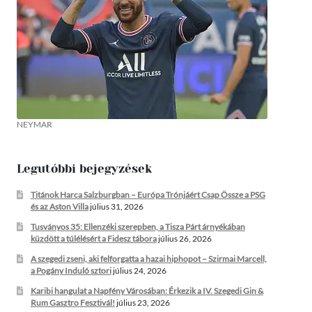
NEYMAR
Legutóbbi bejegyzések
Titánok Harca Salzburgban – Európa Trónjáért Csap Össze a PSG
és az Aston Villa
július 31, 2026
Tusványos 35: Ellenzéki szerepben, a Tisza Párt árnyékában
küzdött a túlélésért a Fidesz tábora
július 26, 2026
A szegedi zseni, aki felforgatta a hazai hiphopot – Szirmai Marcell,
a Pogány Induló sztori
július 24, 2026
Karibi hangulat a Napfény Városában: Érkezik a IV. Szegedi Gin &
Rum Gasztro Fesztivál!
július 23, 2026