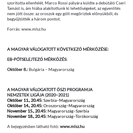
szorította ellenfelét. Marco Rossi pályára küldte a debütáló Cseri
Tamást is, ám hiába alakítottunk ki lehetőségeket, az egyenlítés
nem jött össze: az oroszok egy gólt megőriztek előnyükből, és
begyűjtötték a három pontot.
Forrás: www.mlsz.hu
A MAGYAR VÁLOGATOTT KÖVETKEZŐ MÉRKŐZÉSE:
EB-PÓTSELEJTEZŐ MÉRKŐZÉS:
Október 8.:
Bulgária – Magyarország
A MAGYAR VÁLOGATOTT ŐSZI PROGRAMJA
NEMZETEK LIGÁJA (2020–2021)
Október 11.
, 20.45:
Szerbia–Magyarország
Október 14.
, 20.45:
Oroszország–Magyarország
November 15., 20.45
:
Magyarország–Szerbia
November 18., 20.45
:
Magyarország–Törökország
A bejegyzésben látható fotó:
www.mlsz.hu