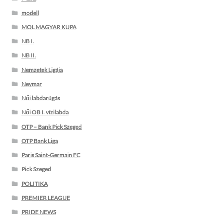
modell
MOL MAGYAR KUPA
NB I.
NB II.
Nemzetek Ligája
Neymar
Női labdarúgás
Női OB I. vízilabda
OTP – Bank Pick Szeged
OTP Bank Liga
Paris Saint-Germain FC
Pick Szeged
POLITIKA
PREMIER LEAGUE
PRIDE NEWS