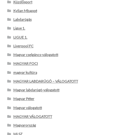
Küzdősport
Kylian Mbappé
Labdarúgás
Ligue 1.
LIGUE 1.
Liverpool FC
Magyar cselgáncs-válogatott
MAGYAR FOCI
magyar kultúra
MAGYAR LABDARÚGÓ – VÁLOGATOTT
Magyar labdarúgó-válogatott
Magyar Péter
Magyar válogatott
MAGYAR VÁLOGATOTT
Magyarország
MLSZ