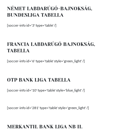
NÉMET LABDARÚGÓ-BAJNOKSÁG,
BUNDESLIGA TABELLA
[soccer-info id='3' type='table' /]
FRANCIA LABDARÚGÓ BAJNOKSÁG,
TABELLA
[soccer-info id='6' type='table' style='green_light' /]
OTP BANK LIGA TABELLA
[soccer-info id='10' type='table' style='blue_light' /]
[soccer-info id='281' type='table' style='green_light' /]
MERKANTIL BANK LIGA NB II.