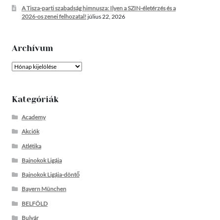
A Tisza-parti szabadság himnusza: Ilyen a SZIN-életérzés és a
2026-os zenei felhozatal!
július 22, 2026
Archívum
Archívum
Kategóriák
Academy
Akciók
Atlétika
Bajnokok Ligája
Bajnokok Ligája-döntő
Bayern München
BELFÖLD
Bulvár