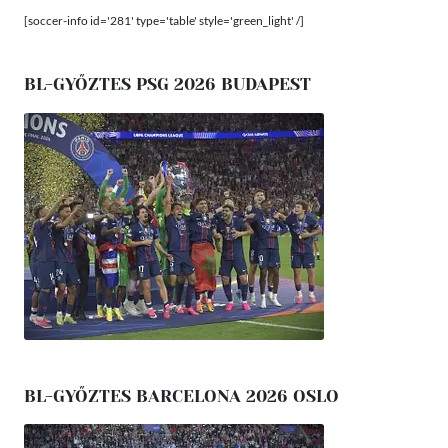
[soccer-info id='281' type='table' style='green_light' /]
BL-GYŐZTES PSG 2026 BUDAPEST
BL-GYŐZTES BARCELONA 2026 OSLO