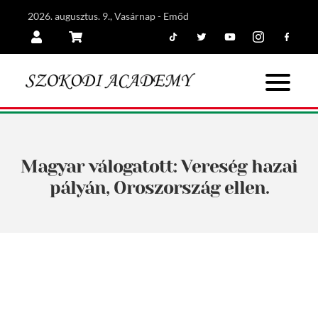
2026. augusztus. 9., Vasárnap - Emőd
Tiktok
Twitter
Youtube
Instagram
Facebook
Belépés
Kosár
Magyar válogatott: Vereség hazai
pályán, Oroszország ellen.