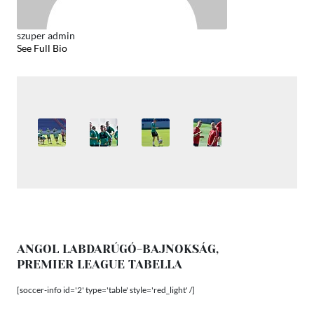
szuper admin
See Full Bio
ANGOL LABDARÚGÓ-BAJNOKSÁG,
PREMIER LEAGUE TABELLA
[soccer-info id='2' type='table' style='red_light' /]