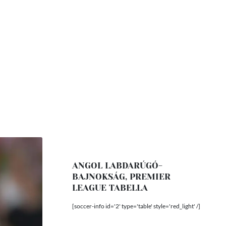
ANGOL LABDARÚGÓ-
BAJNOKSÁG, PREMIER
LEAGUE TABELLA
[soccer-info id='2' type='table' style='red_light' /]