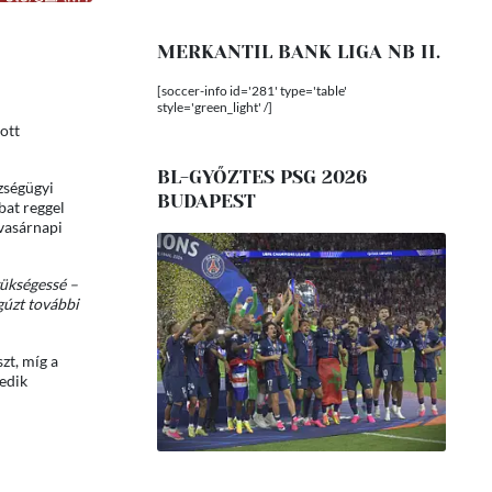
MERKANTIL BANK LIGA NB II.
[soccer-info id='281' type='table'
style='green_light' /]
ott
BL-GYŐZTES PSG 2026
zségügyi
BUDAPEST
bat reggel
 vasárnapi
zükségessé –
gúzt további
zt, míg a
edik