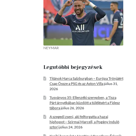
NEYMAR
Legutóbbi bejegyzések
Titánok Harca Salzburgban – Európa Trónjáért
Csap Össze a PSG és az Aston Villa
július 31,
2026
Tusványos 35: Ellenzéki szerepben, a Tisza
Párt árnyékában küzdött a túlélésért a Fidesz
tábora
július 26, 2026
A szegedi zseni, aki felforgatta a hazai
hiphopot – Szirmai Marcell, a Pogány Induló
sztori
július 24, 2026