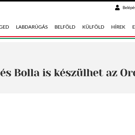
Belépé
EGED
LABDARÚGÁS
BELFÖLD
KÜLFÖLD
HÍREK
és Bolla is készülhet az O