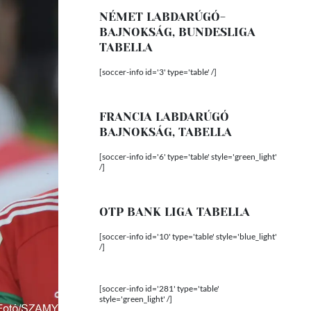
NÉMET LABDARÚGÓ-
BAJNOKSÁG, BUNDESLIGA
TABELLA
[soccer-info id='3' type='table' /]
FRANCIA LABDARÚGÓ
BAJNOKSÁG, TABELLA
[soccer-info id='6' type='table' style='green_light'
/]
OTP BANK LIGA TABELLA
[soccer-info id='10' type='table' style='blue_light'
/]
[soccer-info id='281' type='table'
style='green_light' /]