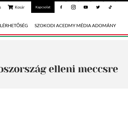
Facebook
Instagram
Youtube
Twitter
Tiktok
s
Kosár
Kapcsolat
ELÉRHETŐSÉG
SZOKODI ACEDMY MÉDIA ADOMÁNY
roszország elleni meccsre