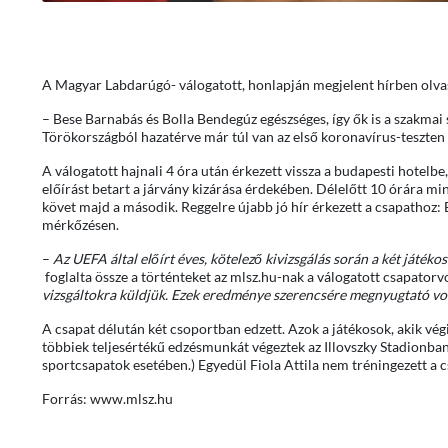
A Magyar Labdarúgó- válogatott, honlapján megjelent hírben olva
– Bese Barnabás és Bolla Bendegúz egészséges, így ők is a szakmai 
Törökországból hazatérve már túl van az első koronavírus-teszten é
A válogatott hajnali 4 óra után érkezett vissza a budapesti hotel
előírást betart a járvány kizárása érdekében. Délelőtt 10 órára min
követ majd a második. Reggelre újabb jó hír érkezett a csapathoz:
mérkőzésen.
–
Az UEFA által előírt éves, kötelező kivizsgálás során a két játék
foglalta össze a történteket az mlsz.hu-nak a válogatott csapatorv
vizsgáltokra küldjük. Ezek eredménye szerencsére megnyugtató volt
A csapat délután két csoportban edzett. Azok a játékosok, akik vég
többiek teljesértékű edzésmunkát végeztek az Illovszky Stadionba
sportcsapatok esetében.) Egyedül Fiola Attila nem tréningezett a cs
Forrás: www.mlsz.hu