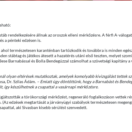
sható:
stáb rendelkezésére állnak az oroszok elleni mérkőzésre. A férfi A-válogat
s a pénteki edzésen is.
be, ahol természetesen karanténban tartózkodik és továbbra is minden egés
den stábtag és játékos átesett a hazatérés utáni első teszten, melyet szom
 Bese Barnabással és Bolla Bendegúzzal számolhat a szövetségi kapitány a
osnál olyan eltérések mutatkoztak, amelyek komolyabb kivizsgálást tettek s
osa, Dr. Szilas Ádám.
– Emiatt úgy döntöttünk, hogy a Barnabást és Bende
, így készülhetnek a csapattal a vasárnapi mérkőzésre.
igjátszották a törökországi mérkőzést, regeneráló foglalkozáson vettek rés
n. (Az edzések megtartását a járványügyi szabályok természetesen megeng
apattal, aki Sivasban kisebb sérülést szenvedett.