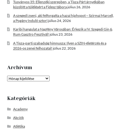
Tusványos 35: Ellenzéki szerepben, a Tisza Párt árnyékában
küzdött a túlélésért a Fidesz tábora
július 26, 2026
A szegedi zseni, aki felforgatta a hazai hiphopot – Szirmai Marcell,
a Pogány Induló sztori
július 24, 2026
Karibi hangulat a Napfény Városában: Érkezik a IV. Szegedi Gin &
Rum Gasztro Fesztivál!
július 23, 2026
A Tisza-parti szabadság himnusza: Ilyen a SZIN-életérzés és a
2026-os zenei felhozatal!
július 22, 2026
Archívum
Archívum
Kategóriák
Academy
Akciók
Atlétika