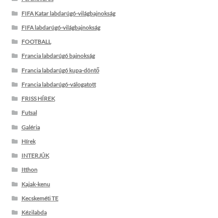
FIFA Katar labdarúgó-világbajnokság
FIFA labdarúgó-világbajnokság
FOOTBALL
Francia labdarúgó bajnokság
Francia labdarúgó kupa-döntő
Francia labdarúgó-válogatott
FRISS HÍREK
Futsal
Galéria
Hírek
INTERJÚK
Itthon
Kajak-kenu
Kecskeméti TE
Kézilabda