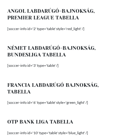
ANGOL LABDARÚGÓ-BAJNOKSÁG,
PREMIER LEAGUE TABELLA
[soccer-info id='2' type='table' style='red_light' /]
NÉMET LABDARÚGÓ-BAJNOKSÁG,
BUNDESLIGA TABELLA
[soccer-info id='3' type='table' /]
FRANCIA LABDARÚGÓ BAJNOKSÁG,
TABELLA
[soccer-info id='6' type='table' style='green_light' /]
OTP BANK LIGA TABELLA
[soccer-info id='10' type='table' style='blue_light' /]