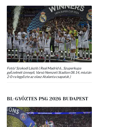
Fotó/ Szokodi László ( Real Madrid 6., Szuperkupa
győzelmét ünnepli, Varsó Nemzeti Stadion 08.14, miután
2-0-ra legyőzte az olasz Atalanta csapatát.)
BL-GYŐZTES PSG 2026 BUDAPEST