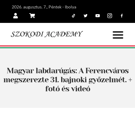
2026. augusztus. 7., Péntek - Ibolya
Tiktok
Twitter
Youtube
Instagram
Facebook
Belépés
Kosár
Magyar labdarúgás: A Ferencváros
megszerezte 31. bajnoki győzelmét. +
fotó és videó