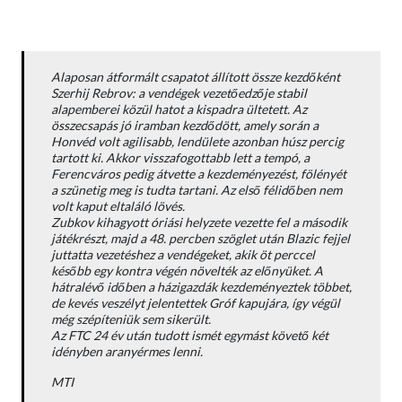
Alaposan átformált csapatot állított össze kezdőként
Szerhij Rebrov: a vendégek vezetőedzője stabil
alapemberei közül hatot a kispadra ültetett. Az
összecsapás jó iramban kezdődött, amely során a
Honvéd volt agilisabb, lendülete azonban húsz percig
tartott ki. Akkor visszafogottabb lett a tempó, a
Ferencváros pedig átvette a kezdeményezést, fölényét
a szünetig meg is tudta tartani. Az első félidőben nem
volt kaput eltaláló lövés.
Zubkov kihagyott óriási helyzete vezette fel a második
játékrészt, majd a 48. percben szöglet után Blazic fejjel
juttatta vezetéshez a vendégeket, akik öt perccel
később egy kontra végén növelték az előnyüket. A
hátralévő időben a házigazdák kezdeményeztek többet,
de kevés veszélyt jelentettek Gróf kapujára, így végül
még szépíteniük sem sikerült.
Az FTC 24 év után tudott ismét egymást követő két
idényben aranyérmes lenni.
MTI