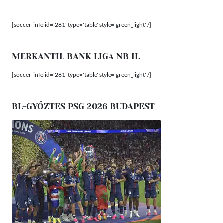
[soccer-info id='281' type='table' style='green_light' /]
MERKANTIL BANK LIGA NB II.
[soccer-info id='281' type='table' style='green_light' /]
BL-GYŐZTES PSG 2026 BUDAPEST