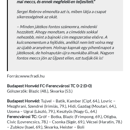
mai meccs, és ennek megfelelően teljesített.”
Sergei Rebrov elmondta azt is, miben látja a csapat
sikerességének az okát.
– Minden játékos fontos számomra, mindenki
hozzátett. Ahogy mondtam, a címvédés sokkal
nehezebb, mint a bajnoki cím megszerzése elsőre. A
kulcsmomentum a fejlődés, anélkül nem lett volna meg
az újabb aranyérem. Holnap kapnak egy pihenőnapot a
játékosok, de holnapután újra munkába állnak. Nagyon
fontos meccs jön az Újpest ellen, ezt tudják ők is!
Forrás:www.fradi.hu
Budapest Honvéd FC-Ferencvárosi TC 0-2 (0-0)
Gólszerzők: Blazic (48.), Skvarka (53.)
Budapest Honvéd:
Tujvel – Batik, Kamber (Cipf, 64.), Lovric –
Mezghrani, Szendrei (Irimiás, 79.), Hidi, Gazdag (Moutari, 64.),
Uzoma – Ugrai (László, 79.), Kesztyűs (Nagy G., 64.)
Ferencvárosi TC:
Gróf – Botka, Blazic (Frimpong, 69.), Otigba,
Civic (Lovrencsics, 78.) – Csonka (Sigér, 69.), Vécsei (Haratin, 78.)
– Zubkov (Isael, 69.), Skvarka, Heister – Boli