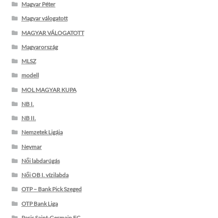
Magyar Péter
Magyar válogatott
MAGYAR VÁLOGATOTT
Magyarország
MLSZ
modell
MOL MAGYAR KUPA
NB I.
NB II.
Nemzetek Ligája
Neymar
Női labdarúgás
Női OB I. vízilabda
OTP – Bank Pick Szeged
OTP Bank Liga
Paris Saint-Germain FC