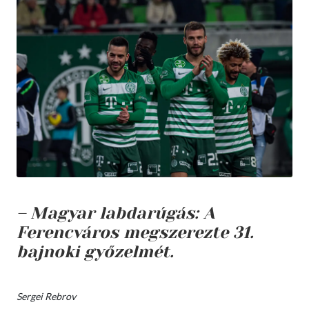
– Magyar labdarúgás: A
Ferencváros megszerezte 31.
bajnoki győzelmét.
Sergei Rebrov