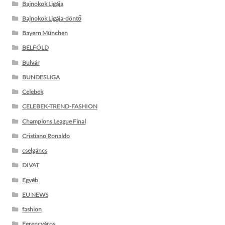
Bajnokok Ligája
Bajnokok Ligája-döntő
Bayern München
BELFÖLD
Bulvár
BUNDESLIGA
Celebek
CELEBEK-TREND-FASHION
Champions League Final
Cristiano Ronaldo
cselgáncs
DIVAT
Egyéb
EU NEWS
fashion
Ferencváros