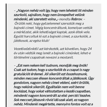
–
„Nagyon nehéz volt így, hogy nem lehetett itt minden
szurkoló, sajnálom, hogy nem ünnepelhet velünk
mindenki, aki szeretett volna
„-
mondta
Rebrov
. –
Örülök neki, hogy győzelemmel szereztük meg a
bajnoki címet. Végig koncentráltunk, komolyan vettük
a mérkőzést, akik lehetőséget kaptak, azok éltek vele.
Együtt harcoltuk ki ezt a bajnoki címet, a szurkolók, a
játékosok, az egész klub!
Vezetőedzőnktől azt kérdezték, azt követően, hogy 24
év után védtük meg ismét a bajnoki címünket, lehet-e
történelmi csapatnak nevezni a mostanit.
–
„Ezt nem nekem kell tudnom, mondják meg önök!
Csak azt tudom, hogy a szurkolók és a csapat is nagy
gratulációt érdemel. Jól sikerült ezt összehoznunk,
minden meccsen élesen koncentráltak a játékosok. Úgy
gondolom, nagyon nehéz címet védeni, ezért örülök,
hogy nekünk sikerült. Egyáltalán nem volt benne
kockázat, hogy sokat változtattam a kezdőcsapatban,
mindenki nagyon koncentrált az első perctől kezdve.
Sok meccset játszunk rövid időszak alatt, ez nagyon
nehéz. Mindenki megértette, mennyire fontos volt ez a