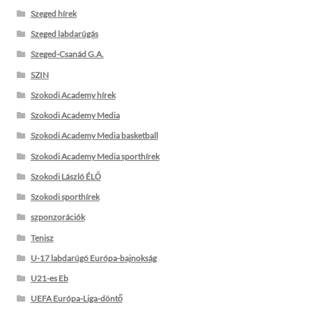
Szeged hírek
Szeged labdarúgás
Szeged-Csanád G.A.
SZIN
Szokodi Academy hírek
Szokodi Academy Media
Szokodi Academy Media basketball
Szokodi Academy Media sporthírek
Szokodi László ÉLŐ
Szokodi sporthírek
szponzorációk
Tenisz
U-17 labdarúgó Európa-bajnokság
U21-es Eb
UEFA Európa-Liga-döntő