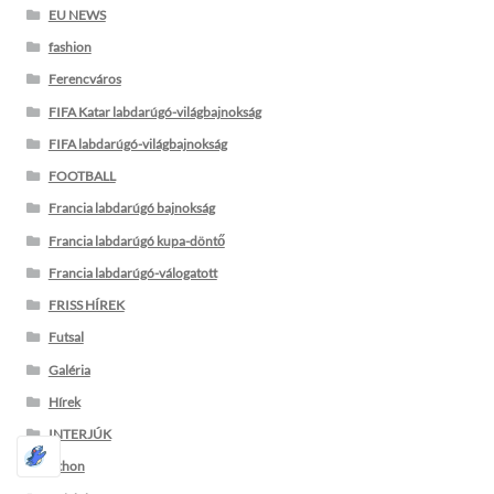
EU NEWS
fashion
Ferencváros
FIFA Katar labdarúgó-világbajnokság
FIFA labdarúgó-világbajnokság
FOOTBALL
Francia labdarúgó bajnokság
Francia labdarúgó kupa-döntő
Francia labdarúgó-válogatott
FRISS HÍREK
Futsal
Galéria
Hírek
INTERJÚK
Itthon