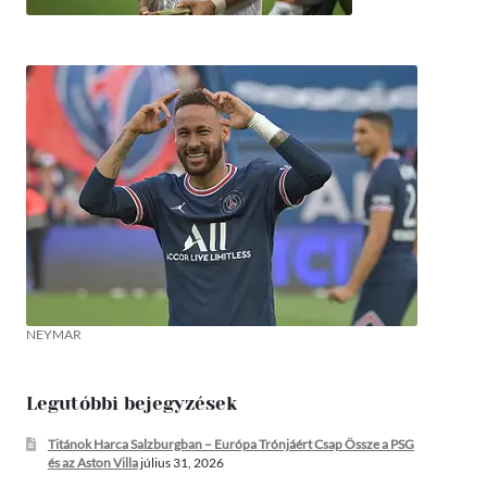
NEYMAR
Legutóbbi bejegyzések
Titánok Harca Salzburgban – Európa Trónjáért Csap Össze a PSG
és az Aston Villa
július 31, 2026