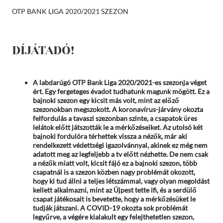
OTP BANK LIGA 2020/2021 SZEZON
DÍJÁTADÓ!
A labdarúgó OTP Bank Liga 2020/2021-es szezonja véget
ért. Egy fergeteges évadot tudhatunk magunk mögött. Ez a
bajnoki szezon egy kicsit más volt, mint az előző
szezonokban megszokott. A koronavírus-járvány okozta
felfordulás a tavaszi szezonban szinte, a csapatok üres
lelátok előtt játszották le a mérkőzéseiket. Az utolsó két
bajnoki fordulóra térhettek vissza a nézők, már aki
rendelkezett védettségi igazolvánnyal, akinek ez még nem
adatott meg az legfeljebb a tv előtt nézhette. De nem csak
a nézők miatt volt, kicsit fájó ez a bajnoki szezon, több
csapatnál is a szezon közben nagy problémát okozott,
hogy ki tud állni a teljes létszámmal, vagy olyan megoldást
kellett alkalmazni, mint az Újpest tette ifi, és a serdülő
csapat játékosait is bevetette, hogy a mérkőzésüket le
tudják játszani. A COVID-19 okozta sok problémát
legyűrve, a végére kialakult egy felejthetetlen szezon,