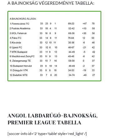
A BAJNOKSÁG VÉGEREDMÉNYE TABELLA:
ANGOL LABDARÚGÓ-BAJNOKSÁG,
PREMIER LEAGUE TABELLA
[soccer-info id='2' type='table' style='red_light' /]