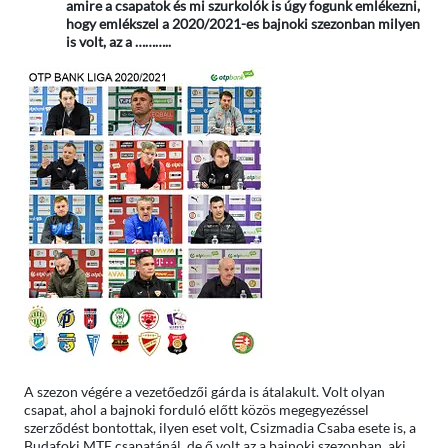
amire a csapatok és mi szurkolók is úgy fogunk emlékezni,
hogy emlékszel a 2020/2021-es bajnoki szezonban milyen
is volt, az a ………..
A szezon végére a vezetőedzői gárda is átalakult. Volt olyan
csapat, ahol a bajnoki forduló előtt közös megegyezéssel
szerződést bontottak, ilyen eset volt, Csizmadia Csaba esete is, a
Budafoki MTE csapatánál, de ő volt az a bajnoki szezonban, aki