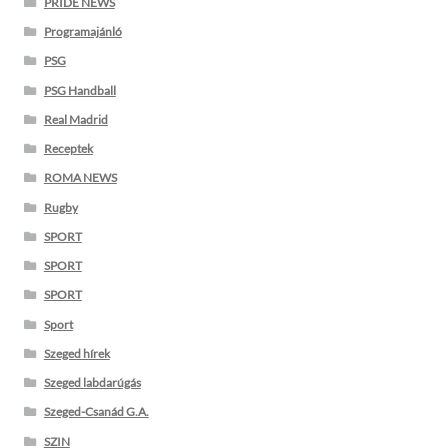
PRIDE NEWS
Programajánló
PSG
PSG Handball
Real Madrid
Receptek
ROMA NEWS
Rugby
SPORT
SPORT
SPORT
Sport
Szeged hírek
Szeged labdarúgás
Szeged-Csanád G.A.
SZIN