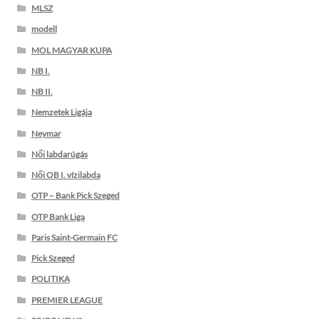
MLSZ
modell
MOL MAGYAR KUPA
NB I.
NB II.
Nemzetek Ligája
Neymar
Női labdarúgás
Női OB I. vízilabda
OTP – Bank Pick Szeged
OTP Bank Liga
Paris Saint-Germain FC
Pick Szeged
POLITIKA
PREMIER LEAGUE