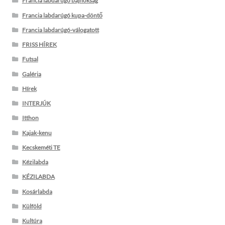
Francia labdarúgó bajnokság
Francia labdarúgó kupa-döntő
Francia labdarúgó-válogatott
FRISS HÍREK
Futsal
Galéria
Hírek
INTERJÚK
Itthon
Kajak-kenu
Kecskeméti TE
Kézilabda
KÉZILABDA
Kosárlabda
Külföld
Kultúra