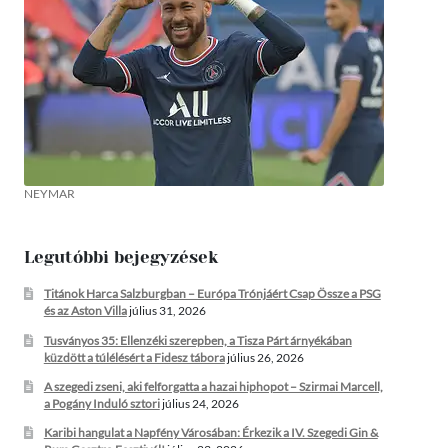
NEYMAR
Legutóbbi bejegyzések
Titánok Harca Salzburgban – Európa Trónjáért Csap Össze a PSG
és az Aston Villa
július 31, 2026
Tusványos 35: Ellenzéki szerepben, a Tisza Párt árnyékában
küzdött a túlélésért a Fidesz tábora
július 26, 2026
A szegedi zseni, aki felforgatta a hazai hiphopot – Szirmai Marcell,
a Pogány Induló sztori
július 24, 2026
Karibi hangulat a Napfény Városában: Érkezik a IV. Szegedi Gin &