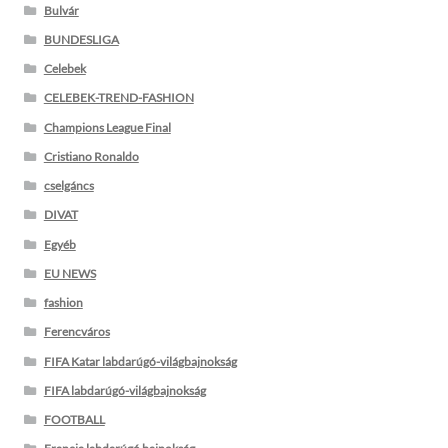
Bulvár
BUNDESLIGA
Celebek
CELEBEK-TREND-FASHION
Champions League Final
Cristiano Ronaldo
cselgáncs
DIVAT
Egyéb
EU NEWS
fashion
Ferencváros
FIFA Katar labdarúgó-világbajnokság
FIFA labdarúgó-világbajnokság
FOOTBALL