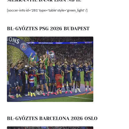
[soccer-info id='281' type='table' style='green_light' /]
BL-GYŐZTES PSG 2026 BUDAPEST
BL-GYŐZTES BARCELONA 2026 OSLO