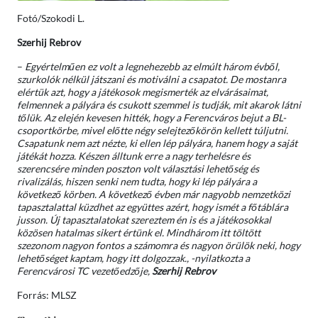
Fotó/Szokodi L.
Szerhij Rebrov
–
Egyértelműen ez volt a legnehezebb az elmúlt három évből,
szurkolók nélkül játszani és motiválni a csapatot. De mostanra
elértük azt, hogy a játékosok megismerték az elvárásaimat,
felmennek a pályára és csukott szemmel is tudják, mit akarok látni
tőlük. Az elején kevesen hitték, hogy a Ferencváros bejut a BL-
csoportkörbe, mivel előtte négy selejtezőkörön kellett túljutni.
Csapatunk nem azt nézte, ki ellen lép pályára, hanem hogy a saját
játékát hozza. Készen álltunk erre a nagy terhelésre és
szerencsére minden poszton volt választási lehetőség és
rivalizálás, hiszen senki nem tudta, hogy ki lép pályára a
következő körben. A következő évben már nagyobb nemzetközi
tapasztalattal küzdhet az együttes azért, hogy ismét a főtáblára
jusson. Új tapasztalatokat szereztem én is és a játékosokkal
közösen hatalmas sikert értünk el. Mindhárom itt töltött
szezonom nagyon fontos a számomra és nagyon örülök neki, hogy
lehetőséget kaptam, hogy itt dolgozzak., -nyilatkozta a
Ferencvárosi TC vezetőedzője,
Szerhij Rebrov
Forrás: MLSZ