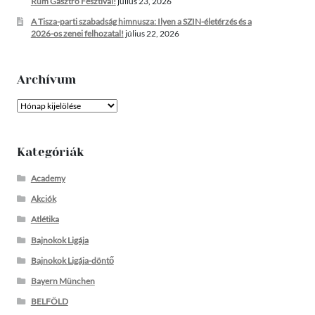
Rum Gasztro Fesztivál!
július 23, 2026
A Tisza-parti szabadság himnusza: Ilyen a SZIN-életérzés és a
2026-os zenei felhozatal!
július 22, 2026
Archívum
Archívum
Kategóriák
Academy
Akciók
Atlétika
Bajnokok Ligája
Bajnokok Ligája-döntő
Bayern München
BELFÖLD