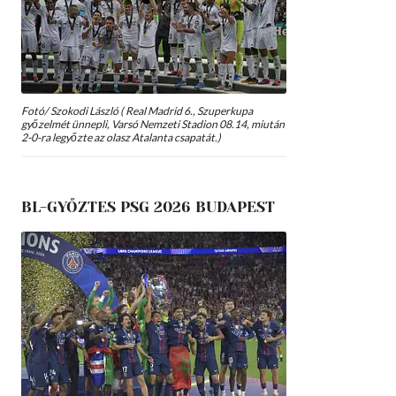
Fotó/ Szokodi László ( Real Madrid 6., Szuperkupa
győzelmét ünnepli, Varsó Nemzeti Stadion 08.14, miután
2-0-ra legyőzte az olasz Atalanta csapatát.)
BL-GYŐZTES PSG 2026 BUDAPEST