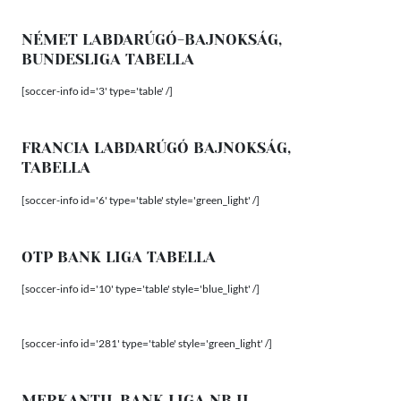
NÉMET LABDARÚGÓ-BAJNOKSÁG,
BUNDESLIGA TABELLA
[soccer-info id='3' type='table' /]
FRANCIA LABDARÚGÓ BAJNOKSÁG,
TABELLA
[soccer-info id='6' type='table' style='green_light' /]
OTP BANK LIGA TABELLA
[soccer-info id='10' type='table' style='blue_light' /]
[soccer-info id='281' type='table' style='green_light' /]
MERKANTIL BANK LIGA NB II.