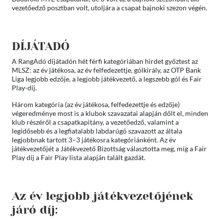
vezetőedző posztban volt, utoljára a csapat bajnoki szezon végén.
DÍJÁTADÓ
A RangAdó díjátadón hét férfi kategóriában hirdet győztest az
MLSZ: az év játékosa, az év felfedezettje, gólkirály, az OTP Bank
Liga legjobb edzője, a legjobb játékvezető, a legszebb gól és Fair
Play-díj.
Három kategória (az év játékosa, felfedezettje és edzője)
végeredménye most is a klubok szavazatai alapján dőlt el, minden
klub részéről a csapatkapitány, a vezetőedző, valamint a
legidősebb és a legfiatalabb labdarúgó szavazott az általa
legjobbnak tartott 3–3 játékosra kategóriánként. Az év
játékvezetőjét a Játékvezető Bizottság választotta meg, míg a Fair
Play díj a Fair Play lista alapján talált gazdát.
Az év legjobb játékvezetőjének
járó díj: