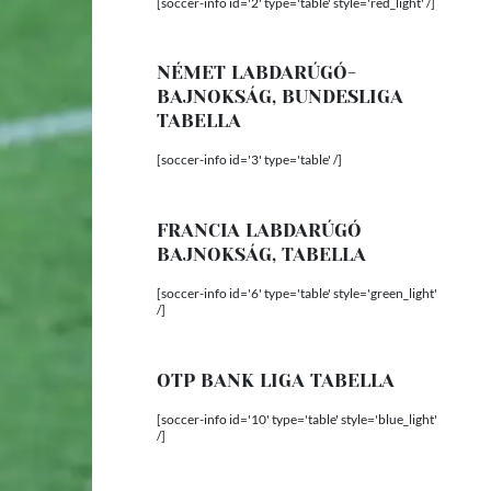
[soccer-info id='2' type='table' style='red_light' /]
NÉMET LABDARÚGÓ-
BAJNOKSÁG, BUNDESLIGA
TABELLA
[soccer-info id='3' type='table' /]
FRANCIA LABDARÚGÓ
BAJNOKSÁG, TABELLA
[soccer-info id='6' type='table' style='green_light'
/]
OTP BANK LIGA TABELLA
[soccer-info id='10' type='table' style='blue_light'
/]