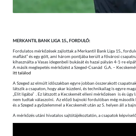
MERKANTIL BANK LIGA 15., FORDULÓ:
Fordulatos mérkőzések zajlottak a Merkantil Bank Liga 15., fordul
maflást” és egy gólt, ami három pontjába került a fővárosi csapatn
kihasználta a Vasas idegenbeli bukását és hazai pályán 4-1-re elpáh
A másik meglepetés mérkőzést a Szeged-Csanád G.A. – Kecskemét T
itt találod
A Szeged az elmúlt időszakban egyre jobban összerakott csapatna
látszik a csapaton, hogy akar küzdeni, és technikailag is egyre mag
„Elit ligába” . Ez látszott a Kecskemét elleni mérkőzésen is és úgy l
nem tudtak válaszolni. Az előző bajnoki fordulóban még második h
és a Szeged a győzelemmel a Kecskemét után az 5. helyen áll a bajn
A mérkőzés utáni hivatalos sajtótájékoztatón, a csapatok képviselői