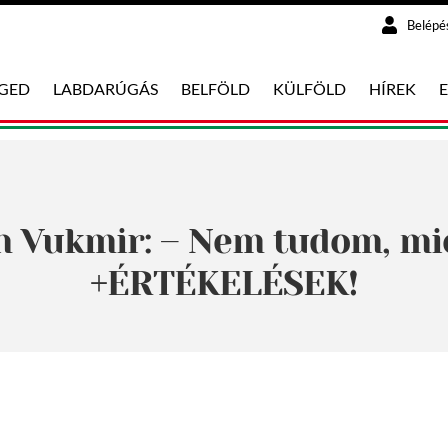
Belépé
EGED
LABDARÚGÁS
BELFÖLD
KÜLFÖLD
HÍREK
n Vukmir: – Nem tudom, mi
+ÉRTÉKELÉSEK!