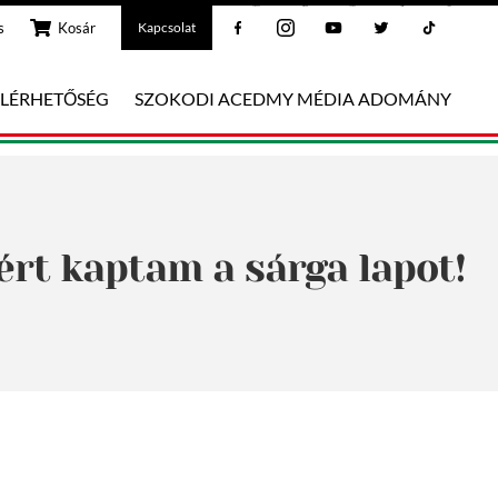
Facebook
Instagram
Youtube
Twitter
Tiktok
s
Kosár
Kapcsolat
ELÉRHETŐSÉG
SZOKODI ACEDMY MÉDIA ADOMÁNY
ért kaptam a sárga lapot!