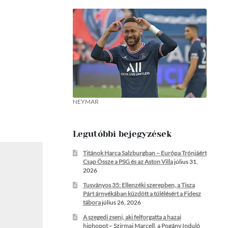
NEYMAR
Legutóbbi bejegyzések
Titánok Harca Salzburgban – Európa Trónjáért
Csap Össze a PSG és az Aston Villa
július 31,
2026
Tusványos 35: Ellenzéki szerepben, a Tisza
Párt árnyékában küzdött a túlélésért a Fidesz
tábora
július 26, 2026
A szegedi zseni, aki felforgatta a hazai
hiphopot – Szirmai Marcell, a Pogány Induló