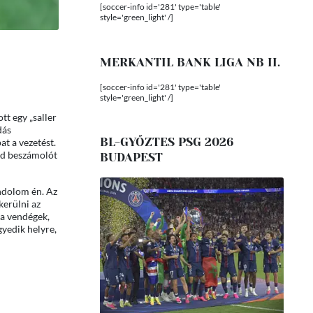
[soccer-info id='281' type='table'
style='green_light' /]
MERKANTIL BANK LIGA NB II.
[soccer-info id='281' type='table'
style='green_light' /]
tt egy „saller
dás
BL-GYŐZTES PSG 2026
at a vezetést.
id beszámolót
BUDAPEST
ndolom én. Az
kerülni az
a a vendégek,
yedik helyre,