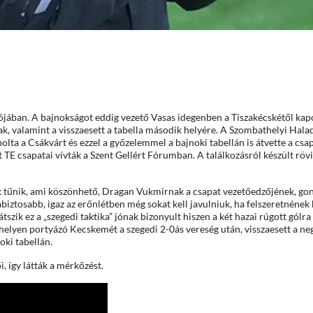
ójában. A bajnokságot eddig vezető Vasas idegenben a Tiszakécskétől kapo
ak, valamint a visszaesett a tabella második helyére. A Szombathelyi Hala
olta a Csákvárt és ezzel a győzelemmel a bajnoki tabellán is átvette a csap
E csapatai vívták a Szent Gellért Fórumban. A találkozásról készült röv
k tűnik, ami köszönhető, Dragan Vukmirnak a csapat vezetőedzőjének, go
abiztosabb, igaz az erőnlétben még sokat kell javulniuk, ha felszeretnének 
átszik ez a „szegedi taktika” jónak bizonyult hiszen a két hazai rúgott gólr
elyen portyázó Kecskemét a szegedi 2-0ás vereség után, visszaesett a neg
oki tabellán.
, így látták a mérkőzést.