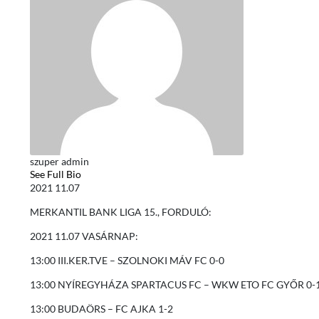
szuper admin
See Full Bio
2021 11.07
MERKANTIL BANK LIGA 15., FORDULÓ:
2021 11.07 VASÁRNAP:
13:00 III.KER.TVE – SZOLNOKI MÁV FC 0-0
13:00 NYÍREGYHÁZA SPARTACUS FC – WKW ETO FC GYŐR 0-
13:00 BUDAÖRS – FC AJKA 1-2