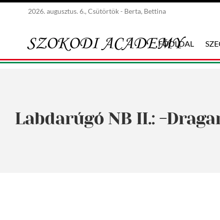
2026. augusztus. 6., Csütörtök - Berta, Bettina
FŐOLDAL
SZ
Labdarúgó NB II.: -Draga