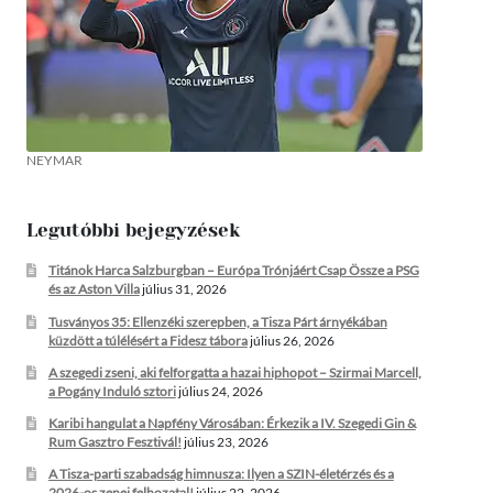
NEYMAR
Legutóbbi bejegyzések
Titánok Harca Salzburgban – Európa Trónjáért Csap Össze a PSG
és az Aston Villa
július 31, 2026
Tusványos 35: Ellenzéki szerepben, a Tisza Párt árnyékában
küzdött a túlélésért a Fidesz tábora
július 26, 2026
A szegedi zseni, aki felforgatta a hazai hiphopot – Szirmai Marcell,
a Pogány Induló sztori
július 24, 2026
Karibi hangulat a Napfény Városában: Érkezik a IV. Szegedi Gin &
Rum Gasztro Fesztivál!
július 23, 2026
A Tisza-parti szabadság himnusza: Ilyen a SZIN-életérzés és a
2026-os zenei felhozatal!
július 22, 2026