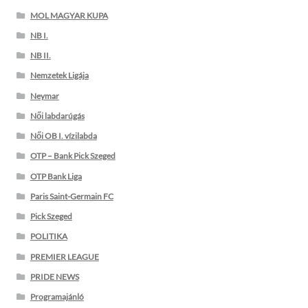
MOL MAGYAR KUPA
NB I.
NB II.
Nemzetek Ligája
Neymar
Női labdarúgás
Női OB I. vízilabda
OTP – Bank Pick Szeged
OTP Bank Liga
Paris Saint-Germain FC
Pick Szeged
POLITIKA
PREMIER LEAGUE
PRIDE NEWS
Programajánló