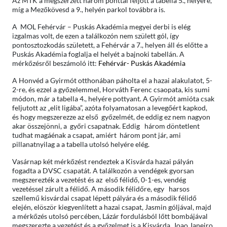
Az MTK a megszerzett három ponttal feljött a tabella 5., helyére,
míg a Mezőkövesd a 9., helyén parkol továbbra is.
A MOL Fehérvár – Puskás Akadémia megyei derbi is elég
izgalmas volt, de ezen a találkozón nem születt gól, így
pontosztozkodás született, a Fehérvár a 7., helyen áll és előtte a
Puskás Akadémia foglalja el helyét a bajnoki tabellán. A
mérkőzésről beszámoló itt:
Fehérvár- Puskás Akadémia
A Honvéd a Gyirmót otthonában páholta el a hazai alakulatot, 5-
2-re, és ezzel a győzelemmel, Horváth Ferenc csaopata, kis sumi
módon, már a tabella 4., helyére pottyant. A Gyirmót amióta csak
feljutott az „elit ligába”, azóta folyamatosan a levegőért kapkod,
és hogy megszerezze az első győzelmét, de eddig ez nem nagyon
akar összejönni, a győri csapatnak. Eddig három döntetlent
tudhat magáénak a csapat, amiért három pont jár, ami
pillanatnyilag a a tabella utolsó helyére elég.
Vasárnap két mérkőzést rendeztek a Kisvárda hazai pályán
fogadta a DVSC csapatát. A találkozón a vendégek gyorsan
megszerezték a vezetést és az első félidő, 0-1-es, vendég
vezetéssel zárult a félidő. A második félidőre, egy harsos
szellemű kisvárdai csapat lépett pályára és a második félidő
elején, elöször kiegyenlített a hazai csapat, Jasmin góljával, majd
a mérkőzés utolsó percében, Lázár fordulásból lőtt bombájával
megszerezte a vezetést és a győzelmet is a Kisvárda. Joao Janeiro