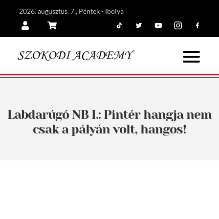
2026. augusztus. 7., Péntek - Ibolya
Tiktok
Twitter
Youtube
Instagram
Facebook
Belépés
Kosár
Labdarúgó NB I.: Pintér hangja nem
csak a pályán volt, hangos!