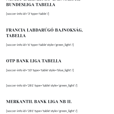
BUNDESLIGA TABELLA
[soccer-info id='3' type='table' /]
FRANCIA LABDARÚGÓ BAJNOKSÁG,
TABELLA
[soccer-info id='6' type='table' style='green_light' /]
OTP BANK LIGA TABELLA
[soccer-info id='10' type='table' style='blue_light' /]
[soccer-info id='281' type='table' style='green_light' /]
MERKANTIL BANK LIGA NB II.
[soccer-info id='281' type='table' style='green_light' /]