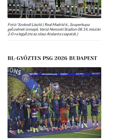
Fotó/ Szokodi László ( Real Madrid 6., Szuperkupa
győzelmét ünnepli, Varsó Nemzeti Stadion 08.14, miután
2-0-ra legyőzte az olasz Atalanta csapatát.)
BL-GYŐZTES PSG 2026 BUDAPEST