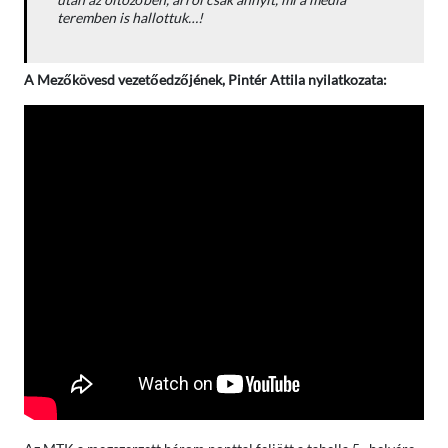
teremben is hallottuk…!
A Mezőkövesd vezetőedzőjének, Pintér Attila nyilatkozata: