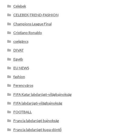
Celebek
CELEBEK-TREND-FASHION
Champions League Final
Cristiano Ronaldo
cselgáncs
DIVAT
Egyéb
EU NEWS
fashion
Ferencváros
FIFA Katar labdarúgó-világbajnokság
FIFA labdarúgó-világbajnokság
FOOTBALL
Francia labdarúgó bajnokság
Francia labdarúgó kupa-döntő