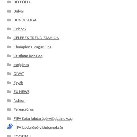
BELFÖLD
Bulvár
BUNDESLIGA
Celebek
CELEBEK-TREND-FASHION
Champions League Final
Cristiano Ronaldo
cselgáncs
DIVAT
Egyéb
EU NEWS
fashion
Ferencváros
FIFA Katar labdarúgó-világbajnokság
FIFA labdarúgó-világbajnokság
FOOTBALL