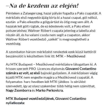
–
Na de kezdem az elején!
Pénteken a Zalaegerszeg, hazai pályán fogadta a Paks csapatát. A
mérkőzés első negyedórájáig bírta ki a hazai csapat, gól nélkül,
ezután a Paks elkezdte a gólgyártást és ötig meg sem állt. A
hazaiak két gólt rúgtak, de ez édeskevés volt, a Paks elleni
potszerzéshez. Waltner Róbert csapata jelenleg a tabella alsó
részén áll, és ha valami csoda nem segít a csapaton, akkor
Waltner Róbert vezetőedző „székét” is megrezegtetheti a
vezetőség.
A szombaton három mérkőzést rendeztek ezek közül kettőről
beszámolót is készítettem link itt:
MTK – Mezőkövesd
Az MTK Budapest – Mezőkövesd mérkőzésre látogattam ki. A
frissen szerzett PRO Licences diplomás
Giovanni Costantino
számára ez volt, az első
bajnoki győzelem. A mérkőzésen végig
küzdő MTK nem engedte magára a Mezőkövesd csapatát. A
folyamatos harc hevében két MTK-játékos is sérülést
szenvedett, így az olasz szakember több hétig nem számíthat,
Nagy Zsomborra
és
Marko Perkovicra.
MTK Budapest vezetőedzőjének, Giovanni Costantino
nyilatkozata: