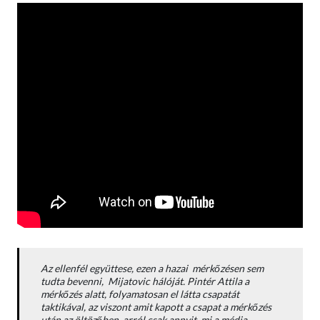
Az ellenfél együttese, ezen a hazai mérkőzésen sem
tudta bevenni, Mijatovic hálóját. Pintér Attila a
mérkőzés alatt, folyamatosan el látta csapatát
taktikával, az viszont amit kapott a csapat a mérkőzés
után az öltözőben, arról csak annyit, mi a média