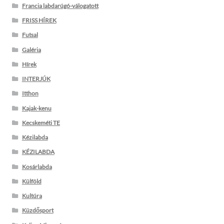
Francia labdarúgó-válogatott
FRISS HÍREK
Futsal
Galéria
Hírek
INTERJÚK
Itthon
Kajak-kenu
Kecskeméti TE
Kézilabda
KÉZILABDA
Kosárlabda
Külföld
Kultúra
Küzdősport