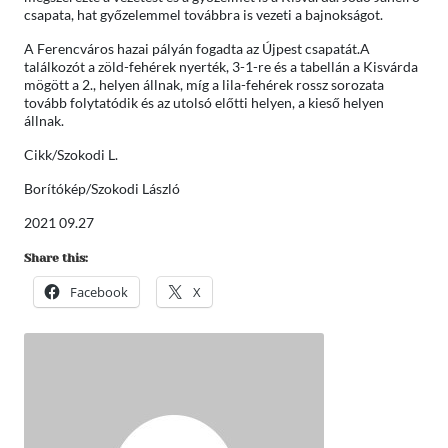
csapata, hat győzelemmel továbbra is vezeti a bajnokságot.
A Ferencváros hazai pályán fogadta az Újpest csapatát.A
találkozót a zöld-fehérek nyerték, 3-1-re és a tabellán a Kisvárda
mögött a 2., helyen állnak, míg a lila-fehérek rossz sorozata
tovább folytatódik és az utolsó előtti helyen, a kieső helyen
állnak.
Cikk/Szokodi L.
Borítókép/Szokodi László
2021 09.27
Share this:
Facebook
X