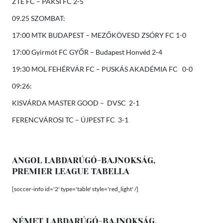
ZTE FC – PAKSI FC 2-5
09.25 SZOMBAT:
17:00 MTK BUDAPEST – MEZŐKÖVESD ZSÓRY FC 1-0
17:00 Gyirmót FC GYŐR – Budapest Honvéd 2-4
19:30 MOL FEHÉRVÁR FC – PUSKÁS AKADÉMIA FC 0-0
09:26:
KISVÁRDA MASTER GOOD – DVSC 2-1
FERENCVÁROSI TC – ÚJPEST FC 3-1
ANGOL LABDARÚGÓ-BAJNOKSÁG,
PREMIER LEAGUE TABELLA
[soccer-info id='2' type='table' style='red_light' /]
NÉMET LABDARÚGÓ-BAJNOKSÁG,