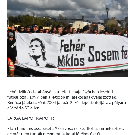
Fehér Miklós Tatabányán született, majd Győrben kezdett
futballozni. 1997-ben a legjobb ifi játékosának választották.
Benfica játékosaként 2004 január 25-én lépett utoljára a pályára
a Vitória SC ellen.
SÁRGA LAPOT KAPOTT!
Előrehajolt és összeesett. Az orvosok elkezdték az újraélesztést,
de már nem tudták megmenti a fiatal játékos életét.