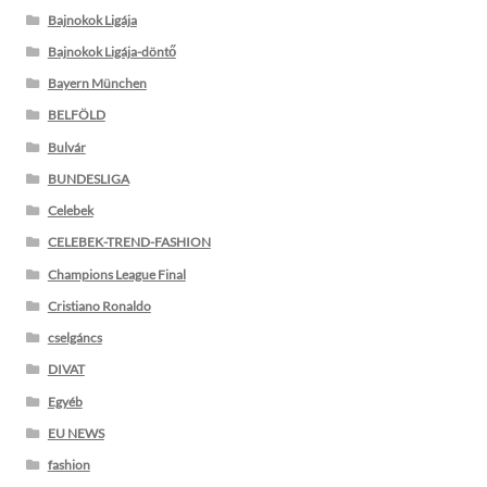
Bajnokok Ligája
Bajnokok Ligája-döntő
Bayern München
BELFÖLD
Bulvár
BUNDESLIGA
Celebek
CELEBEK-TREND-FASHION
Champions League Final
Cristiano Ronaldo
cselgáncs
DIVAT
Egyéb
EU NEWS
fashion