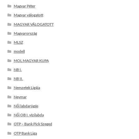
Magyar Péter
Magyar válogatott
MAGYAR VÁLOGATOTT
Magyarország
MLSZ
modell
MOL MAGYAR KUPA
NB I.
NB II.
Nemzetek Ligája
Neymar
Női labdarúgás
Női OB I. vízilabda
OTP – Bank Pick Szeged
OTP Bank Liga