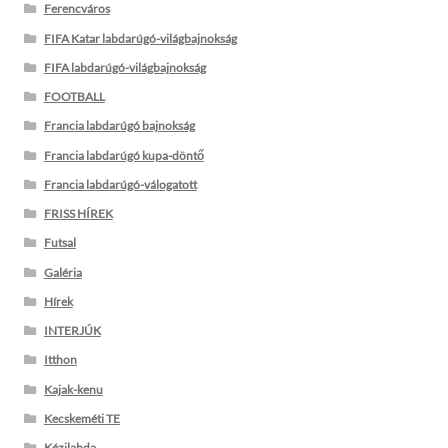
Ferencváros
FIFA Katar labdarúgó-világbajnokság
FIFA labdarúgó-világbajnokság
FOOTBALL
Francia labdarúgó bajnokság
Francia labdarúgó kupa-döntő
Francia labdarúgó-válogatott
FRISS HÍREK
Futsal
Galéria
Hírek
INTERJÚK
Itthon
Kajak-kenu
Kecskeméti TE
Kézilabda