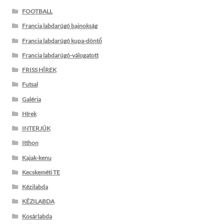
FOOTBALL
Francia labdarúgó bajnokság
Francia labdarúgó kupa-döntő
Francia labdarúgó-válogatott
FRISS HÍREK
Futsal
Galéria
Hírek
INTERJÚK
Itthon
Kajak-kenu
Kecskeméti TE
Kézilabda
KÉZILABDA
Kosárlabda