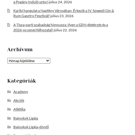
a Pogány Induló sztori
július 24, 2026
Karibi hangulat a Napfény Városában: Érkezik a IV. Szegedi Gin &
Rum Gasztro Fesztivál!
július 23, 2026
A Tisza-parti szabadság himnusza: Ilyen a SZIN-életérzés és a
2026-os zenei felhozatal!
július 22, 2026
Archívum
Archívum
Kategóriák
Academy
Akciók
Atlétika
Bajnokok Ligája
Bajnokok Ligája-döntő