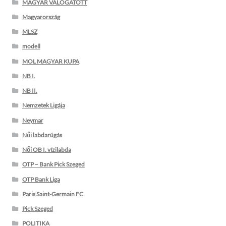
MAGYAR VÁLOGATOTT
Magyarország
MLSZ
modell
MOL MAGYAR KUPA
NB I.
NB II.
Nemzetek Ligája
Neymar
Női labdarúgás
Női OB I. vízilabda
OTP – Bank Pick Szeged
OTP Bank Liga
Paris Saint-Germain FC
Pick Szeged
POLITIKA