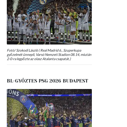
Fotó/ Szokodi László ( Real Madrid 6., Szuperkupa
győzelmét ünnepli, Varsó Nemzeti Stadion 08.14, miután
2-0-ra legyőzte az olasz Atalanta csapatát.)
BL-GYŐZTES PSG 2026 BUDAPEST