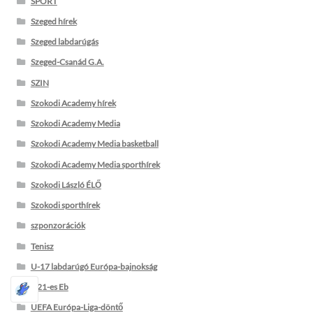
SPORT
Szeged hírek
Szeged labdarúgás
Szeged-Csanád G.A.
SZIN
Szokodi Academy hírek
Szokodi Academy Media
Szokodi Academy Media basketball
Szokodi Academy Media sporthírek
Szokodi László ÉLŐ
Szokodi sporthírek
szponzorációk
Tenisz
U-17 labdarúgó Európa-bajnokság
U21-es Eb
UEFA Európa-Liga-döntő