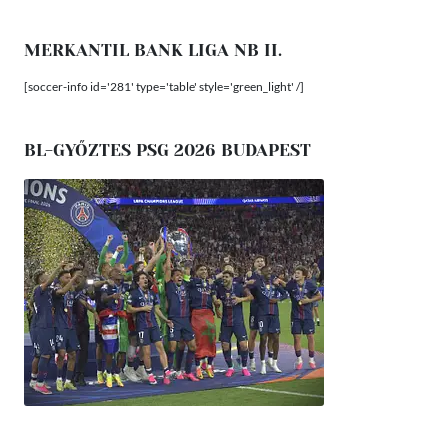
MERKANTIL BANK LIGA NB II.
[soccer-info id='281' type='table' style='green_light' /]
BL-GYŐZTES PSG 2026 BUDAPEST