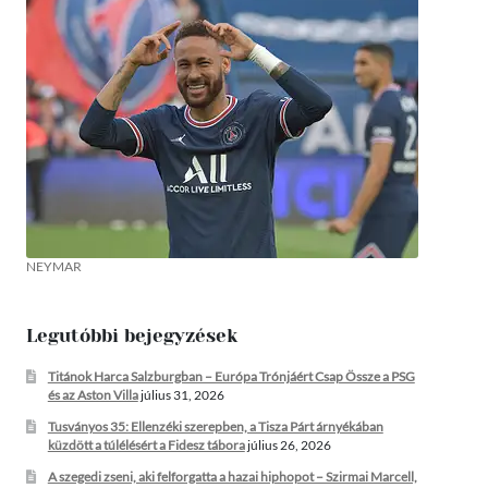
NEYMAR
Legutóbbi bejegyzések
Titánok Harca Salzburgban – Európa Trónjáért Csap Össze a PSG
és az Aston Villa
július 31, 2026
Tusványos 35: Ellenzéki szerepben, a Tisza Párt árnyékában
küzdött a túlélésért a Fidesz tábora
július 26, 2026
A szegedi zseni, aki felforgatta a hazai hiphopot – Szirmai Marcell,