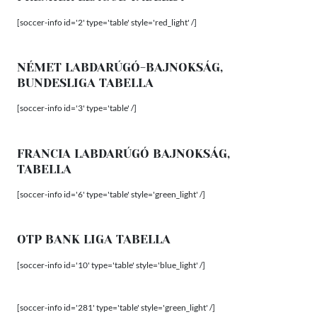
[soccer-info id='2' type='table' style='red_light' /]
NÉMET LABDARÚGÓ-BAJNOKSÁG,
BUNDESLIGA TABELLA
[soccer-info id='3' type='table' /]
FRANCIA LABDARÚGÓ BAJNOKSÁG,
TABELLA
[soccer-info id='6' type='table' style='green_light' /]
OTP BANK LIGA TABELLA
[soccer-info id='10' type='table' style='blue_light' /]
[soccer-info id='281' type='table' style='green_light' /]