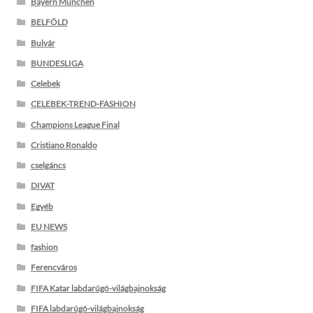
Bayern München
BELFÖLD
Bulvár
BUNDESLIGA
Celebek
CELEBEK-TREND-FASHION
Champions League Final
Cristiano Ronaldo
cselgáncs
DIVAT
Egyéb
EU NEWS
fashion
Ferencváros
FIFA Katar labdarúgó-világbajnokság
FIFA labdarúgó-világbajnokság