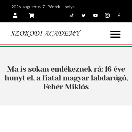
2026. augusztus. 7., Péntek - Ibolya
Tiktok
Twitter
Youtube
Instagram
Facebook
Belépés
Kosár
Ma is sokan emlékeznek rá: 16 éve
hunyt el, a fiatal magyar labdarúgó,
Fehér Miklós