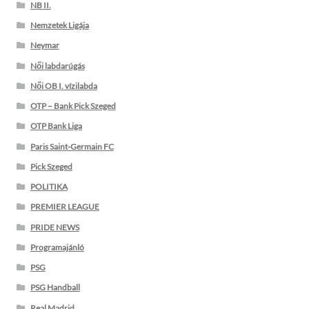
NB II.
Nemzetek Ligája
Neymar
Női labdarúgás
Női OB I. vízilabda
OTP – Bank Pick Szeged
OTP Bank Liga
Paris Saint-Germain FC
Pick Szeged
POLITIKA
PREMIER LEAGUE
PRIDE NEWS
Programajánló
PSG
PSG Handball
Real Madrid