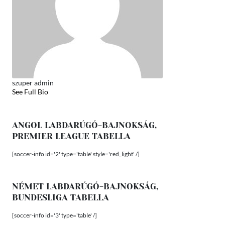
szuper admin
See Full Bio
ANGOL LABDARÚGÓ-BAJNOKSÁG,
PREMIER LEAGUE TABELLA
[soccer-info id='2' type='table' style='red_light' /]
NÉMET LABDARÚGÓ-BAJNOKSÁG,
BUNDESLIGA TABELLA
[soccer-info id='3' type='table' /]