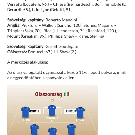
Verratti (Locatelli, 96.) – Chiesa (Bernardeschi, 86.), Immobile (D.
Berardi, 55.), L. Insigne (Belotti, 91.)
Szövetségi kapitány:
Roberto Mancini
Anglia:
Pickford – Walker, (Sancho, 120.) Stones, Maguire –
Trippier (Saka, 70.), Rice (J. Henderson, 74.; Rashford, 120.),
Mount (Grealish, 99.), Phillips, Shaw – Kane, Sterling
Szövetségi kapitány:
Gareth Southgate
Gólszerző:
Bonucci (67.), ill. Shaw (2.)
A mérkőzés alakulása:
Az olasz válogatott ugyanazzal a kezdő 11-el lépett pályára, mint
a negyeddöntőben a spanyolok ellen.