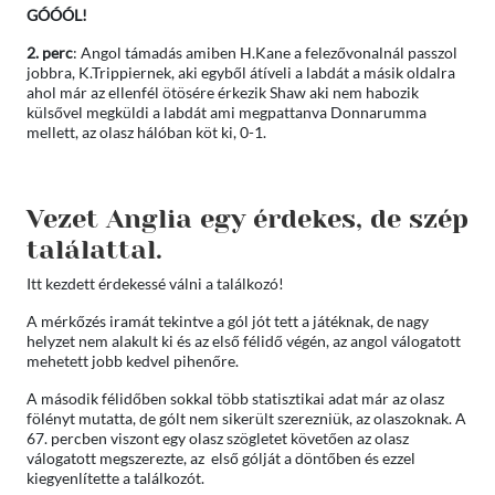
GÓÓÓL!
2. perc
: Angol támadás amiben H.Kane a felezővonalnál passzol
jobbra, K.Trippiernek, aki egyből átíveli a labdát a másik oldalra
ahol már az ellenfél ötösére érkezik Shaw aki nem habozik
külsővel megküldi a labdát ami megpattanva Donnarumma
mellett, az olasz hálóban köt ki, 0-1.
Vezet Anglia egy érdekes, de szép
találattal.
Itt kezdett érdekessé válni a találkozó!
A mérkőzés iramát tekintve a gól jót tett a játéknak, de nagy
helyzet nem alakult ki és az első félidő végén, az angol válogatott
mehetett jobb kedvel pihenőre.
A második félidőben sokkal több statisztikai adat már az olasz
fölényt mutatta, de gólt nem sikerült szerezniük, az olaszoknak. A
67. percben viszont egy olasz szögletet követően az olasz
válogatott megszerezte, az első gólját a döntőben és ezzel
kiegyenlítette a találkozót.