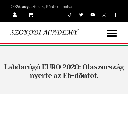
2026. augusztus. 7., Péntek - Ibolya
Tiktok
Twitter
Youtube
Instagram
Facebook
Belépés
Kosár
Labdarúgó EURO 2020: Olaszország
nyerte az Eb-döntőt.