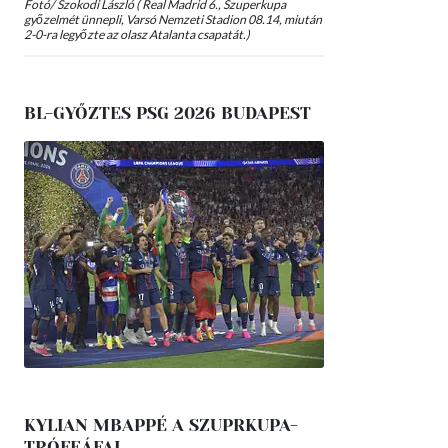
Fotó/ Szokodi László ( Real Madrid 6., Szuperkupa
győzelmét ünnepli, Varsó Nemzeti Stadion 08.14, miután
2-0-ra legyőzte az olasz Atalanta csapatát.)
BL-GYŐZTES PSG 2026 BUDAPEST
KYLIAN MBAPPÉ A SZUPRKUPA-
TRÓFEÁFAL