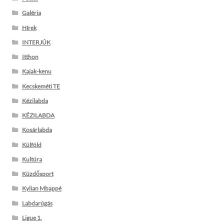
Galéria
Hírek
INTERJÚK
Itthon
Kajak-kenu
Kecskeméti TE
Kézilabda
KÉZILABDA
Kosárlabda
Külföld
Kultúra
Küzdősport
Kylian Mbappé
Labdarúgás
Ligue 1.