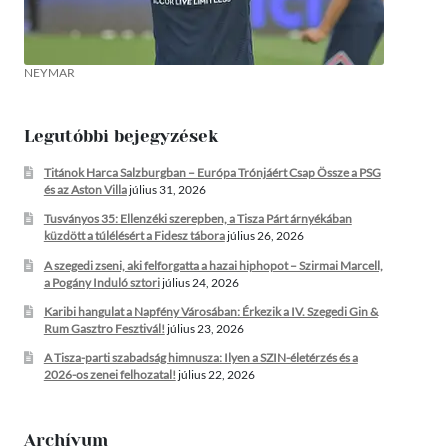
NEYMAR
Legutóbbi bejegyzések
Titánok Harca Salzburgban – Európa Trónjáért Csap Össze a PSG
és az Aston Villa
július 31, 2026
Tusványos 35: Ellenzéki szerepben, a Tisza Párt árnyékában
küzdött a túlélésért a Fidesz tábora
július 26, 2026
A szegedi zseni, aki felforgatta a hazai hiphopot – Szirmai Marcell,
a Pogány Induló sztori
július 24, 2026
Karibi hangulat a Napfény Városában: Érkezik a IV. Szegedi Gin &
Rum Gasztro Fesztivál!
július 23, 2026
A Tisza-parti szabadság himnusza: Ilyen a SZIN-életérzés és a
2026-os zenei felhozatal!
július 22, 2026
Archívum