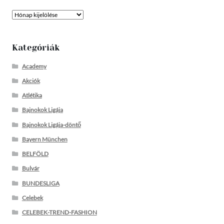
Archívum
Kategóriák
Academy
Akciók
Atlétika
Bajnokok Ligája
Bajnokok Ligája-döntő
Bayern München
BELFÖLD
Bulvár
BUNDESLIGA
Celebek
CELEBEK-TREND-FASHION