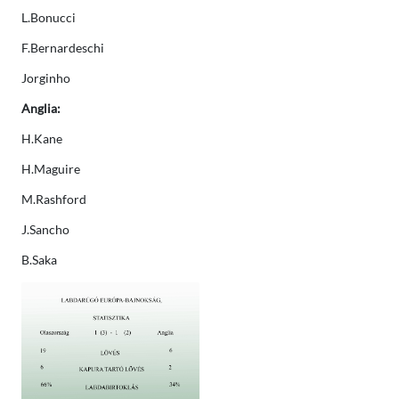
L.Bonucci
F.Bernardeschi
Jorginho
Anglia:
H.Kane
H.Maguire
M.Rashford
J.Sancho
B.Saka