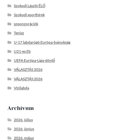
Szokodi László ÉLŐ
Szokodi sporthírek
szponzorációk
Tenisz
U-17 labdarúgó Európa-bajnokság
U21-es Eb
UEFA Európa-Liga-döntő
VÁLASZTÁS 2026
VÁLASZTÁS 2026
Vízilabda
Archívum
2026. július
2026. június
2026. május