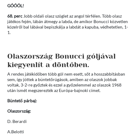
GÓÓÓL!
68. perc
Jobb oldali olasz szöglet az angol térfélen. Több olasz
játékos fején, lábán átmegy a labda, de amikor Bonucci közvetlen
közelről bal lábával bepiszkálja a labdát a kapuba, védhetetlen, 1-
1.
Olaszország Bonucci góljával
kiegyenlít a döntőben.
A rendes játékidőben több gól nem esett, sőt a hosszabbításban
sem, így jöttek a büntetőrúgások, amiben az olaszok jobbak
voltak, 3-2-re győztek és ezzel a győzelemmel az olaszok 1968
után ismét megszerezték az Európa-bajnoki címet.
Büntető párbaj:
Olaszország:
D. Berardi
A.Belotti