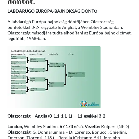
döntőt.
LABDARÚGÓ EURÓPA-BAJNOKSÁG DÖNTŐ
A labdarúgó Európa-bajnokság döntőjében Olaszország
büntetőkkel 3-2-re győzte le Angliát, a Wembley Stadionban.
Olaszország másodjára tudta elhódítani az Európa-bajnoki címet,
legutóbb, 1968-ban.
Olaszország – Anglia (0-1,1-1,1-1) – 11-esekkel 3-2
London,
Wembley Stadion,
67 173
néző.
Vezette:
Kuipers (NED)
Olaszország:
G. Donnarumma – Di Lorenzo, Bonucci, Chiellini,
Emerson (Florenzi, 118.) – Barella (Cristante, 54.), Jorginho,