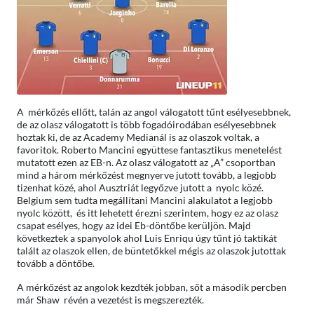
A mérkőzés ellőtt, talán az angol válogatott tűnt esélyesebbnek,
de az olasz válogatott is több fogadóirodában esélyesebbnek
hoztak ki, de az Academy Medianál is az olaszok voltak, a
favoritok. Roberto Mancini együttese fantasztikus menetelést
mutatott ezen az EB-n. Az olasz válogatott az „A” csoportban
mind a három mérkőzést megnyerve jutott tovább, a legjobb
tizenhat közé, ahol Ausztriát legyőzve jutott a nyolc közé.
Belgium sem tudta megállítani Mancini alakulatot a legjobb
nyolc között, és itt lehetett érezni szerintem, hogy ez az olasz
csapat esélyes, hogy az idei Eb-döntőbe kerüljön. Majd
következtek a spanyolok ahol Luis Enriqu úgy tűnt jó taktikát
talált az olaszok ellen, de büntetőkkel mégis az olaszok jutottak
tovább a döntőbe.
A mérkőzést az angolok kezdték jobban, sőt a második percben
már Shaw révén a vezetést is megszerezték.