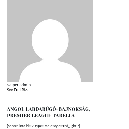
szuper admin
See Full Bio
ANGOL LABDARÚGÓ-BAJNOKSÁG,
PREMIER LEAGUE TABELLA
[soccer-info id='2' type='table' style='red_light' /]