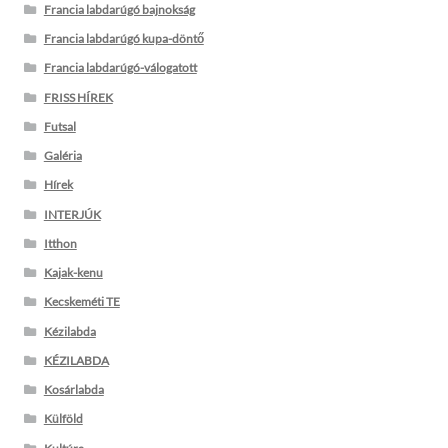
Francia labdarúgó bajnokság
Francia labdarúgó kupa-döntő
Francia labdarúgó-válogatott
FRISS HÍREK
Futsal
Galéria
Hírek
INTERJÚK
Itthon
Kajak-kenu
Kecskeméti TE
Kézilabda
KÉZILABDA
Kosárlabda
Külföld