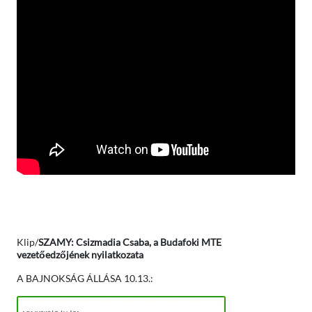
Klip/
SZAMY: Csizmadia Csaba, a Budafoki MTE
vezetőedzőjének nyilatkozata
A BAJNOKSÁG ÁLLÁSA 10.13.: