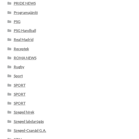
PRIDE NEWS
Programajánló
PSG
PSG Handball
Real Madrid
Receptek
ROMA NEWS
Rugby
Sport
SPORT
SPORT
SPORT
Szeged hírek
Szeged labdarúgás
Szeged-Csanád G.A.