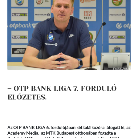
– OTP BANK LIGA 7. FORDULÓ
ELŐZETES.
Az OTP BANK LIGA 6. fordulójában két találkozóra látogatt ki, az
Academy Media, az MTK Budapest otthonában fogadta a