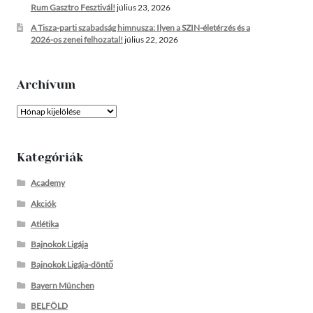
Rum Gasztro Fesztivál!
július 23, 2026
A Tisza-parti szabadság himnusza: Ilyen a SZIN-életérzés és a
2026-os zenei felhozatal!
július 22, 2026
Archívum
Archívum
Kategóriák
Academy
Akciók
Atlétika
Bajnokok Ligája
Bajnokok Ligája-döntő
Bayern München
BELFÖLD