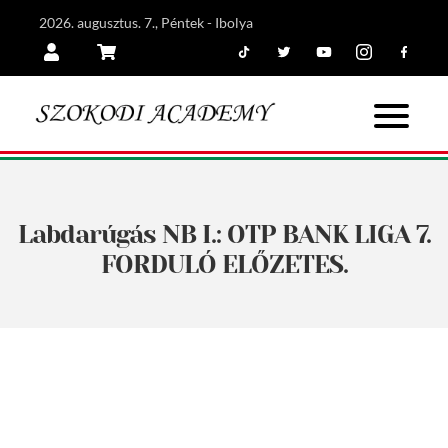
2026. augusztus. 7., Péntek - Ibolya
Tiktok
Twitter
Youtube
Instagram
Facebook
Belépés
Kosár
Labdarúgás NB I.: OTP BANK LIGA 7.
FORDULÓ ELŐZETES.