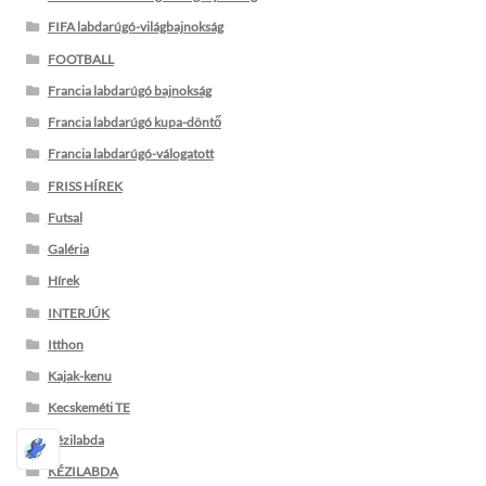
FIFA labdarúgó-világbajnokság
FOOTBALL
Francia labdarúgó bajnokság
Francia labdarúgó kupa-döntő
Francia labdarúgó-válogatott
FRISS HÍREK
Futsal
Galéria
Hírek
INTERJÚK
Itthon
Kajak-kenu
Kecskeméti TE
Kézilabda
KÉZILABDA