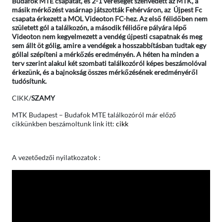
Budafok MTE csapatát, és 2-1 vereséget szenvedett az MTK, a
másik mérkőzést vasárnap játszották Fehérváron, az Újpest Fc
csapata érkezett a MOL Videoton FC-hez. Az első félidőben nem
született gól a találkozón, a második félidőre pályára lépő
Videoton nem kegyelmezett a vendég újpesti csapatnak és meg
sem állt öt gólig, amire a vendégek a hosszabbításban tudtak egy
góllal szépíteni a mérkőzés eredményén. A héten ha minden a
terv szerint alakul két szombati találkozóról képes beszámolóval
érkezünk, és a bajnokság összes mérkőzésének eredményéről
tudósítunk.
CIKK/
SZAMY
MTK Budapest – Budafok MTE találkozóról már előző
cikkünkben beszámoltunk link itt:
cikk
A vezetőedzői nyilatkozatok :