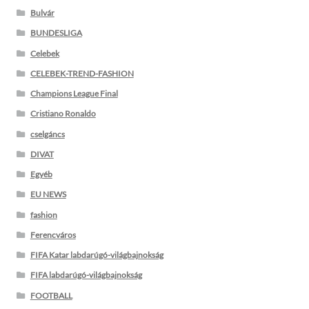
Bulvár
BUNDESLIGA
Celebek
CELEBEK-TREND-FASHION
Champions League Final
Cristiano Ronaldo
cselgáncs
DIVAT
Egyéb
EU NEWS
fashion
Ferencváros
FIFA Katar labdarúgó-világbajnokság
FIFA labdarúgó-világbajnokság
FOOTBALL