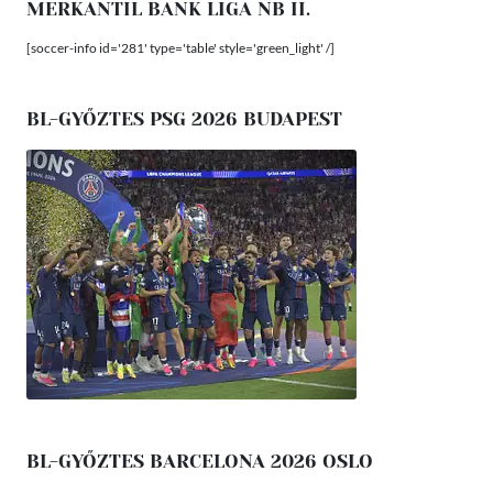
MERKANTIL BANK LIGA NB II.
[soccer-info id='281' type='table' style='green_light' /]
BL-GYŐZTES PSG 2026 BUDAPEST
BL-GYŐZTES BARCELONA 2026 OSLO