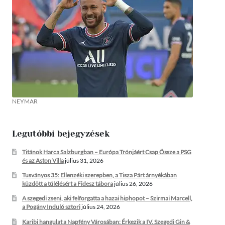
NEYMAR
Legutóbbi bejegyzések
Titánok Harca Salzburgban – Európa Trónjáért Csap Össze a PSG
és az Aston Villa
július 31, 2026
Tusványos 35: Ellenzéki szerepben, a Tisza Párt árnyékában
küzdött a túlélésért a Fidesz tábora
július 26, 2026
A szegedi zseni, aki felforgatta a hazai hiphopot – Szirmai Marcell,
a Pogány Induló sztori
július 24, 2026
Karibi hangulat a Napfény Városában: Érkezik a IV. Szegedi Gin &