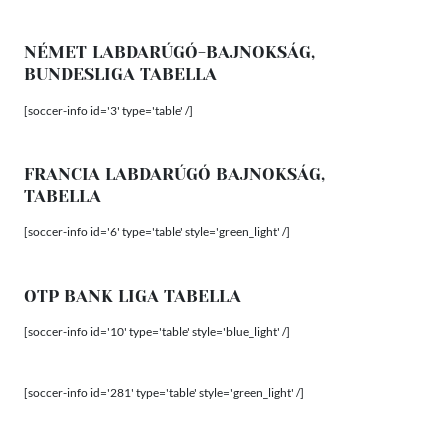
NÉMET LABDARÚGÓ-BAJNOKSÁG,
BUNDESLIGA TABELLA
[soccer-info id='3' type='table' /]
FRANCIA LABDARÚGÓ BAJNOKSÁG,
TABELLA
[soccer-info id='6' type='table' style='green_light' /]
OTP BANK LIGA TABELLA
[soccer-info id='10' type='table' style='blue_light' /]
[soccer-info id='281' type='table' style='green_light' /]