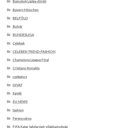
Bajnokok Ligája-döntő
Bayern München
BELFÖLD
Bulvár
BUNDESLIGA
Celebek
CELEBEK-TREND-FASHION
Champions League Final
Cristiano Ronaldo
cselgáncs
DIVAT
Egyéb
EU NEWS
fashion
Ferencváros
FIFA Katar labdarúgó-világbajnokság