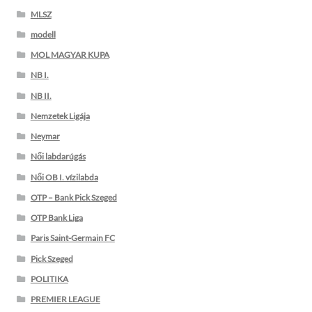
MLSZ
modell
MOL MAGYAR KUPA
NB I.
NB II.
Nemzetek Ligája
Neymar
Női labdarúgás
Női OB I. vízilabda
OTP – Bank Pick Szeged
OTP Bank Liga
Paris Saint-Germain FC
Pick Szeged
POLITIKA
PREMIER LEAGUE