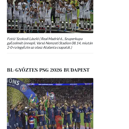
Fotó/ Szokodi László ( Real Madrid 6., Szuperkupa
győzelmét ünnepli, Varsó Nemzeti Stadion 08.14, miután
2-0-ra legyőzte az olasz Atalanta csapatát.)
BL-GYŐZTES PSG 2026 BUDAPEST