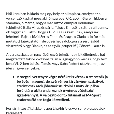
Női kenuban is kiadó még egy hely az olimpiára, amelyet az a
versenyző kaphat meg, aki jól szerepel C-1 200 méteren. Ebben a
számban jó mérce, hogy a már biztos olimpiai indulónak
tekinthető Balla Virág és párja, Takács Kincső is rajthoz áll benne,
ők függetlenül attól, hogy a C-2 500-ra készülnek, esélyesek
lehetnek. Rajtuk kívül Seres Fanni és Bragato Giada is jó formát
mutatott tájékoztatón, de odaérhet a dobogóra a sérülésből
visszatérő Nagy Bianka, és az egyik „szuper ifi”, Gönczöl Laura is.
A para szakágban nagyjából egyértelmű, hogy kik élhetnek a hat
megszerzett tokiói kvótával, talán a legnagyobb kérdés, hogy férfi
kenu VL-2-ben Juhász Tamás, vagy Suba Róbert utazhat majd az
idei világversenyekre.
A szegedi versenyre végre nézőket is várnak a szervezők (a
belépés ingyenes), de az érvényes járványügyi szabályok
szerint csak azok jöhetnek szurkolni a maty-éri pálya
területére, akik rendelkeznek érvényes védettségi
igazolvánnyal. A válogató döntő futamait az M4 Sport
csatorna élőben fogja közvetíteni.
Forrás: https://kajakkenusport.hu/hir/eles-verseny-a-csapatba-
kerulesert