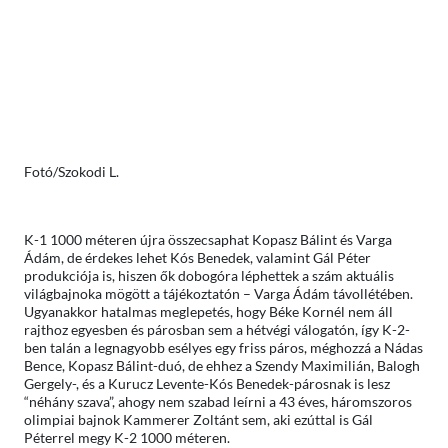
Fotó/Szokodi L.
K-1 1000 méteren újra összecsaphat Kopasz Bálint és Varga
Ádám, de érdekes lehet Kós Benedek, valamint Gál Péter
produkciója is, hiszen ők dobogóra léphettek a szám aktuális
világbajnoka mögött a tájékoztatón – Varga Ádám távollétében.
Ugyanakkor hatalmas meglepetés, hogy Béke Kornél nem áll
rajthoz egyesben és párosban sem a hétvégi válogatón, így K-2-
ben talán a legnagyobb esélyes egy friss páros, méghozzá a Nádas
Bence, Kopasz Bálint-duó, de ehhez a Szendy Maximilián, Balogh
Gergely-, és a Kurucz Levente-Kós Benedek-párosnak is lesz
“néhány szava”, ahogy nem szabad leírni a 43 éves, háromszoros
olimpiai bajnok Kammerer Zoltánt sem, aki ezúttal is Gál
Péterrel megy K-2 1000 méteren.