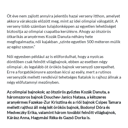
Öt éve nem zajlott annyira jelentős hazai verseny itthon, amelyet
akkora várakozás előzött meg, mint az idei olimpiai válogatót. A
verseny több számban tulajdonképpen az egyetlen lehetőséget
biztosítja az olimpiai csapatba kerülésre. Ahogy az ötszörös
ötkarikás aranyérmes Kozák Danuta néhány hete
megfogalmazta, női kajakban „szinte egyetlen 500 méteren múlik
az egész szezon.”
Női egyesben például az is előfordulhat, hogy a nyolcas
döntőben csak felnőtt világbajnok, ebben az esetben négy
olimpiai-, és legalább öt örökös bajnok versenyző szerepelhet.
Erre a forgatókönyvre azonban kicsi az esély, mert a rutinos
versenyzők mellett rendkívül tehetséges fiatalok is rajhoz állnak a
négy előfutamnyi mezőnyben.
Az olimpiai bajnokok; az ötszörös győztes Kozák Danuta, a
háromszoros bajnok Douchev-Janics Natasa, a kétszeres
aranyérmes Fazekas-Zur Krisztina és a riói bajnok Csipes Tamara
mellett rajthoz áll még két örökös bajnok, Bodonyi Dóra és
Medveczky Erika, valamint három további felnőtt világbajnok,
Kárász Anna, Hagymási Réka és Gazsó Dorka is.