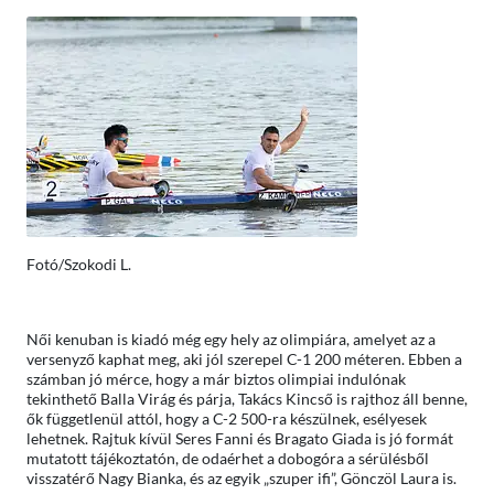
Fotó/Szokodi L.
Női kenuban is kiadó még egy hely az olimpiára, amelyet az a
versenyző kaphat meg, aki jól szerepel C-1 200 méteren. Ebben a
számban jó mérce, hogy a már biztos olimpiai indulónak
tekinthető Balla Virág és párja, Takács Kincső is rajthoz áll benne,
ők függetlenül attól, hogy a C-2 500-ra készülnek, esélyesek
lehetnek. Rajtuk kívül Seres Fanni és Bragato Giada is jó formát
mutatott tájékoztatón, de odaérhet a dobogóra a sérülésből
visszatérő Nagy Bianka, és az egyik „szuper ifi”, Gönczöl Laura is.