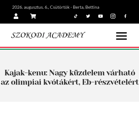
2026. augusztus. 6., Csütörtök - Berta, Bettina
Tiktok
Twitter
Youtube
Instagram
Facebook
Belépés
Kosár
Kajak-kenu: Nagy küzdelem várható
az olimpiai kvótákért, Eb-részvételért