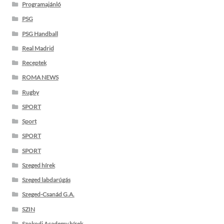
Programajánló
PSG
PSG Handball
Real Madrid
Receptek
ROMA NEWS
Rugby
SPORT
Sport
SPORT
SPORT
Szeged hírek
Szeged labdarúgás
Szeged-Csanád G.A.
SZIN
Szokodi Academy hírek