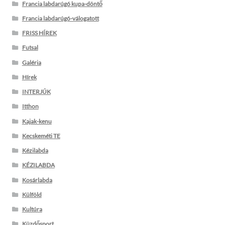
Francia labdarúgó kupa-döntő
Francia labdarúgó-válogatott
FRISS HÍREK
Futsal
Galéria
Hírek
INTERJÚK
Itthon
Kajak-kenu
Kecskeméti TE
Kézilabda
KÉZILABDA
Kosárlabda
Külföld
Kultúra
Küzdősport