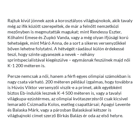
Rajtuk kívül jönnek azok a korosztályos világbajnokok, akik tavaly
még az ifik között szerepeltek, de már a felnőtt nemzetközi
mezőnyben is megmutatták magukat; mint Rendessy Eszter,
Kőhalmi Emese és Zupkó Vanda, vagy a még olyan ifjúsági korú
tehetségek, mint Máró Anna, de a sort a sikeres versenyzőkkel
bőven lehetne folytatni. A hétvégét ráadásul külön érdekessé
teszi, hogy szinte ugyanezek a nevek – néhány
sprintspecialistával kiegészülve – egymásnak feszülnek majd női
K-1 200 méteren is.
Persze nemcsak a női, hanem a férfi egyes olimpiai számokban is
nagy csata várható. 200 méteren például izgalmas, hogy továbbra
is Hüvös Viktor versenyzői viszik-e a prímet, akik egyébként
biztos Eb-indulók lesznek K-4 500 méteren is, vagy a tavalyi
világkupa-ezüstérmes, az olimpiai kvótaszerzésről csak kicsivel
lemaradó Csizmadia Kolos, esetleg csapattársai; Apagyi Levente
és Balaska Márk, vagy a párosban Balaskával kétszer is
világbajnoki címet szerző Birkás Balázs ér oda az első helyre.