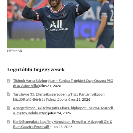
NEYMAR
Legutóbbi bejegyzések
Titánok Harca Salzburgban – Európa Trónjáért Csap Össze a PSG
és az Aston Villa
július 31, 2026
Tusványos 35: Ellenzéki szerepben, a Tisza Párt árnyékában
küzdött a túlélésért a Fidesz tábora
július 26, 2026
A szegedi zseni, aki felforgatta a hazai hiphopot – Szirmai Marcell,
a Pogány Induló sztori
július 24, 2026
Karibi hangulat a Napfény Városában: Érkezik a IV. Szegedi Gin &
Rum Gasztro Fesztivál!
július 23, 2026