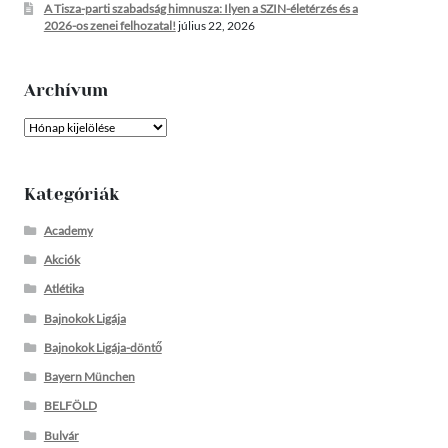
A Tisza-parti szabadság himnusza: Ilyen a SZIN-életérzés és a
2026-os zenei felhozatal!
július 22, 2026
Archívum
Archívum
Kategóriák
Academy
Akciók
Atlétika
Bajnokok Ligája
Bajnokok Ligája-döntő
Bayern München
BELFÖLD
Bulvár