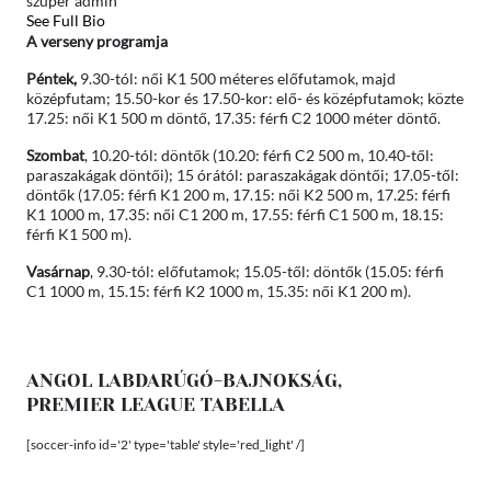
szuper admin
See Full Bio
A verseny programja
Péntek,
9.30-tól: női K1 500 méteres előfutamok, majd
középfutam; 15.50-kor és 17.50-kor: elő- és középfutamok; közte
17.25: női K1 500 m döntő, 17.35: férfi C2 1000 méter döntő.
Szombat
, 10.20-tól: döntők (10.20: férfi C2 500 m, 10.40-től:
paraszakágak döntői); 15 órától: paraszakágak döntői; 17.05-től:
döntők (17.05: férfi K1 200 m, 17.15: női K2 500 m, 17.25: férfi
K1 1000 m, 17.35: női C1 200 m, 17.55: férfi C1 500 m, 18.15:
férfi K1 500 m).
Vasárnap
, 9.30-tól: előfutamok; 15.05-től: döntők (15.05: férfi
C1 1000 m, 15.15: férfi K2 1000 m, 15.35: női K1 200 m).
ANGOL LABDARÚGÓ-BAJNOKSÁG,
PREMIER LEAGUE TABELLA
[soccer-info id='2' type='table' style='red_light' /]