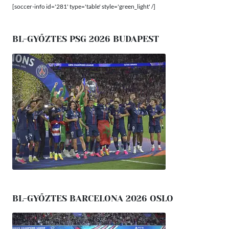
[soccer-info id='281' type='table' style='green_light' /]
BL-GYŐZTES PSG 2026 BUDAPEST
BL-GYŐZTES BARCELONA 2026 OSLO