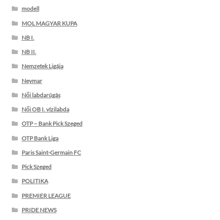
modell
MOL MAGYAR KUPA
NB I.
NB II.
Nemzetek Ligája
Neymar
Női labdarúgás
Női OB I. vízilabda
OTP – Bank Pick Szeged
OTP Bank Liga
Paris Saint-Germain FC
Pick Szeged
POLITIKA
PREMIER LEAGUE
PRIDE NEWS