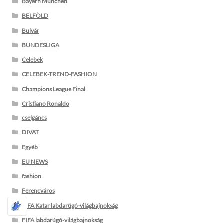
Bayern München
BELFÖLD
Bulvár
BUNDESLIGA
Celebek
CELEBEK-TREND-FASHION
Champions League Final
Cristiano Ronaldo
cselgáncs
DIVAT
Egyéb
EU NEWS
fashion
Ferencváros
FIFA Katar labdarúgó-világbajnokság
FIFA labdarúgó-világbajnokság