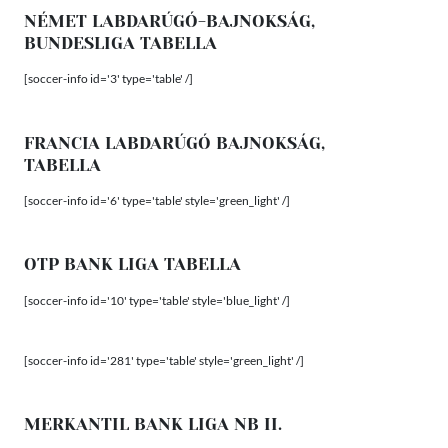
NÉMET LABDARÚGÓ-BAJNOKSÁG,
BUNDESLIGA TABELLA
[soccer-info id='3' type='table' /]
FRANCIA LABDARÚGÓ BAJNOKSÁG,
TABELLA
[soccer-info id='6' type='table' style='green_light' /]
OTP BANK LIGA TABELLA
[soccer-info id='10' type='table' style='blue_light' /]
[soccer-info id='281' type='table' style='green_light' /]
MERKANTIL BANK LIGA NB II.