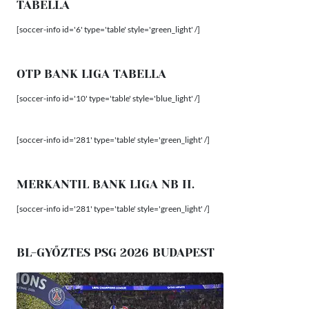
TABELLA
[soccer-info id='6' type='table' style='green_light' /]
OTP BANK LIGA TABELLA
[soccer-info id='10' type='table' style='blue_light' /]
[soccer-info id='281' type='table' style='green_light' /]
MERKANTIL BANK LIGA NB II.
[soccer-info id='281' type='table' style='green_light' /]
BL-GYŐZTES PSG 2026 BUDAPEST