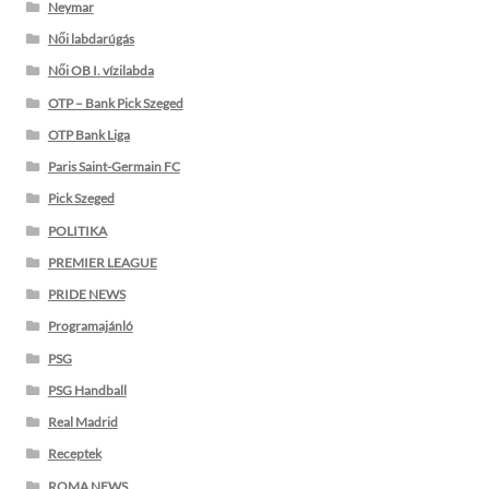
Neymar
Női labdarúgás
Női OB I. vízilabda
OTP – Bank Pick Szeged
OTP Bank Liga
Paris Saint-Germain FC
Pick Szeged
POLITIKA
PREMIER LEAGUE
PRIDE NEWS
Programajánló
PSG
PSG Handball
Real Madrid
Receptek
ROMA NEWS