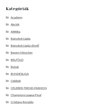
Kategóriák
Academy
Akciók
Atlétika
Bajnokok Ligája
Bajnokok Ligája-döntő
Bayern München
BELFÖLD
Bulvár
BUNDESLIGA
Celebek
CELEBEK-TREND-FASHION
Champions League Final
Cristiano Ronaldo