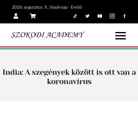
2026. augusztus. 9., Vasárnap - Emőd
Tiktok
Twitter
Youtube
Instagram
Facebook
Belépés
Kosár
India: A szegények között is ott van a
koronavírus