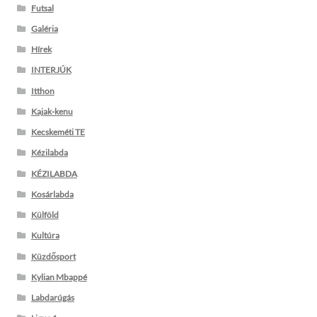
Futsal
Galéria
Hírek
INTERJÚK
Itthon
Kajak-kenu
Kecskeméti TE
Kézilabda
KÉZILABDA
Kosárlabda
Külföld
Kultúra
Küzdősport
Kylian Mbappé
Labdarúgás