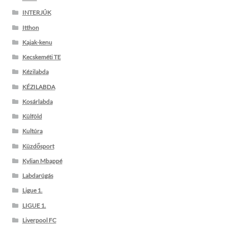
INTERJÚK
Itthon
Kajak-kenu
Kecskeméti TE
Kézilabda
KÉZILABDA
Kosárlabda
Külföld
Kultúra
Küzdősport
Kylian Mbappé
Labdarúgás
Ligue 1.
LIGUE 1.
Liverpool FC