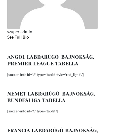
szuper admin
See Full Bio
ANGOL LABDARÚGÓ-BAJNOKSÁG,
PREMIER LEAGUE TABELLA
[soccer-info id='2' type='table' style='red_light' /]
NÉMET LABDARÚGÓ-BAJNOKSÁG,
BUNDESLIGA TABELLA
[soccer-info id='3' type='table' /]
FRANCIA LABDARÚGÓ BAJNOKSÁG,