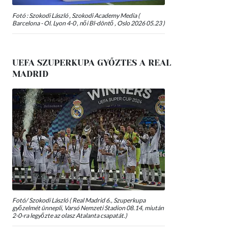
Fotó : Szokodi László , Szokodi Academy Media (
Barcelona - Ol. Lyon 4-0 , női Bl-döntő , Oslo 2026 05.23 )
UEFA SZUPERKUPA GYŐZTES A REAL
MADRID
Fotó/ Szokodi László ( Real Madrid 6., Szuperkupa
győzelmét ünnepli, Varsó Nemzeti Stadion 08.14, miután
2-0-ra legyőzte az olasz Atalanta csapatát.)