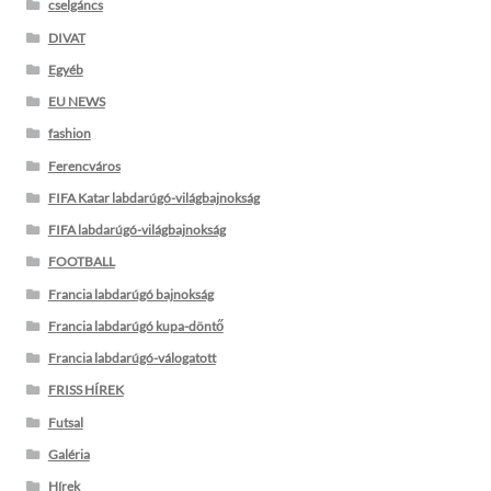
cselgáncs
DIVAT
Egyéb
EU NEWS
fashion
Ferencváros
FIFA Katar labdarúgó-világbajnokság
FIFA labdarúgó-világbajnokság
FOOTBALL
Francia labdarúgó bajnokság
Francia labdarúgó kupa-döntő
Francia labdarúgó-válogatott
FRISS HÍREK
Futsal
Galéria
Hírek