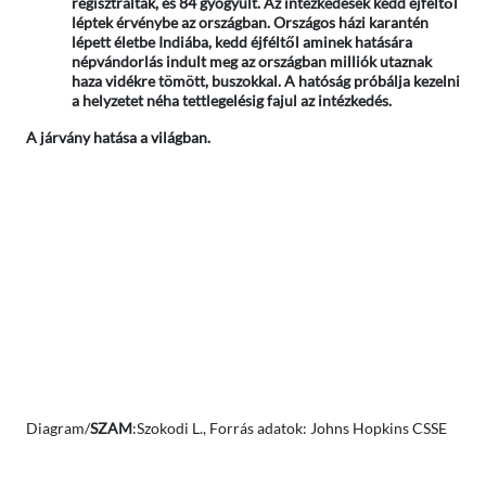
regisztráltak, és 84 gyógyult. Az intézkedések kedd éjféltől
léptek érvénybe az országban. Országos házi karantén
lépett életbe Indiába, kedd éjféltől aminek hatására
népvándorlás indult meg az országban milliók utaznak
haza vidékre tömött, buszokkal. A hatóság próbálja kezelni
a helyzetet néha tettlegelésig fajul az intézkedés.
A járvány hatása a világban.
Diagram/
SZAM
:Szokodi L., Forrás adatok: Johns Hopkins CSSE