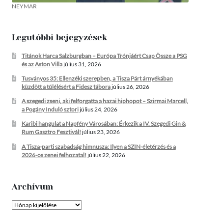
NEYMAR
Legutóbbi bejegyzések
Titánok Harca Salzburgban – Európa Trónjáért Csap Össze a PSG
és az Aston Villa
július 31, 2026
Tusványos 35: Ellenzéki szerepben, a Tisza Párt árnyékában
küzdött a túlélésért a Fidesz tábora
július 26, 2026
A szegedi zseni, aki felforgatta a hazai hiphopot – Szirmai Marcell,
a Pogány Induló sztori
július 24, 2026
Karibi hangulat a Napfény Városában: Érkezik a IV. Szegedi Gin &
Rum Gasztro Fesztivál!
július 23, 2026
A Tisza-parti szabadság himnusza: Ilyen a SZIN-életérzés és a
2026-os zenei felhozatal!
július 22, 2026
Archívum
Archívum