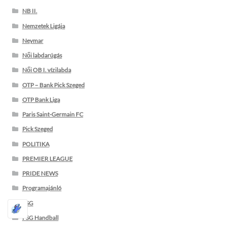
NB II.
Nemzetek Ligája
Neymar
Női labdarúgás
Női OB I. vízilabda
OTP – Bank Pick Szeged
OTP Bank Liga
Paris Saint-Germain FC
Pick Szeged
POLITIKA
PREMIER LEAGUE
PRIDE NEWS
Programajánló
PSG
PSG Handball