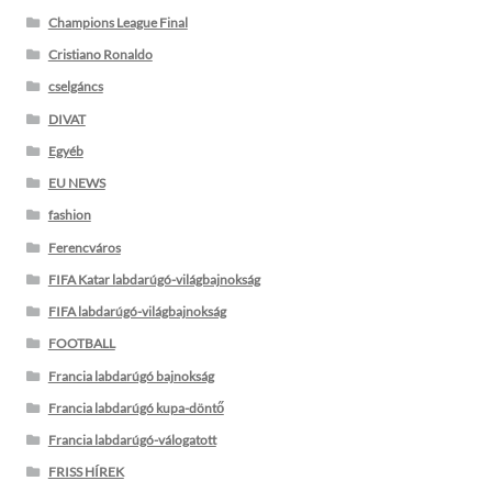
Champions League Final
Cristiano Ronaldo
cselgáncs
DIVAT
Egyéb
EU NEWS
fashion
Ferencváros
FIFA Katar labdarúgó-világbajnokság
FIFA labdarúgó-világbajnokság
FOOTBALL
Francia labdarúgó bajnokság
Francia labdarúgó kupa-döntő
Francia labdarúgó-válogatott
FRISS HÍREK