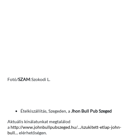
Fotó/
SZAM
:Szokodi L.
Ételkiszállítás, Szegeden, a
Jhon Bull Pub Szeged
Aktuális kínálatunkat megtalálod
a
http://www.johnbullpubszeged.hu/…/szukitett-etlap-john-
bull…
elérhetőségen.