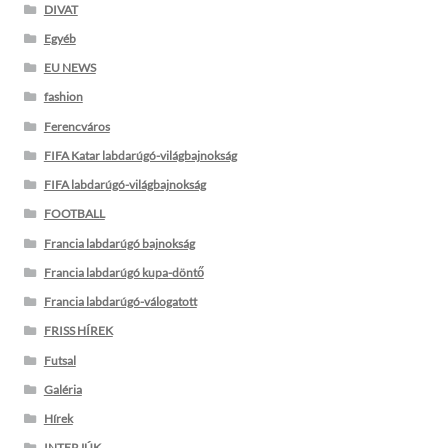
DIVAT
Egyéb
EU NEWS
fashion
Ferencváros
FIFA Katar labdarúgó-világbajnokság
FIFA labdarúgó-világbajnokság
FOOTBALL
Francia labdarúgó bajnokság
Francia labdarúgó kupa-döntő
Francia labdarúgó-válogatott
FRISS HÍREK
Futsal
Galéria
Hírek
INTERJÚK