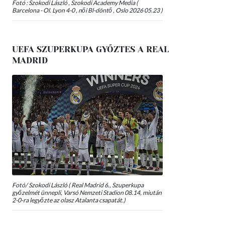
Fotó : Szokodi László , Szokodi Academy Media (
Barcelona - Ol. Lyon 4-0 , női Bl-döntő , Oslo 2026 05.23 )
UEFA SZUPERKUPA GYŐZTES A REAL
MADRID
Fotó/ Szokodi László ( Real Madrid 6., Szuperkupa
győzelmét ünnepli, Varsó Nemzeti Stadion 08.14, miután
2-0-ra legyőzte az olasz Atalanta csapatát.)