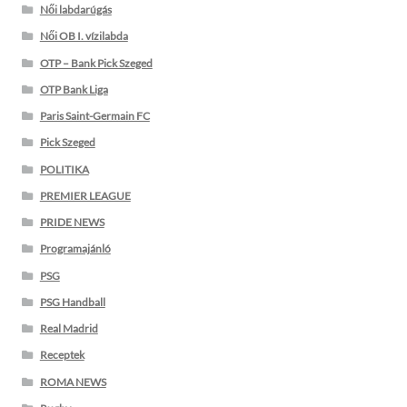
Női labdarúgás
Női OB I. vízilabda
OTP – Bank Pick Szeged
OTP Bank Liga
Paris Saint-Germain FC
Pick Szeged
POLITIKA
PREMIER LEAGUE
PRIDE NEWS
Programajánló
PSG
PSG Handball
Real Madrid
Receptek
ROMA NEWS