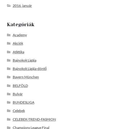
2016. január
Kategóriák
Academy
Akciók
Atlétika
Bajnokok Ligája
Bajnokok Ligája-döntő
Bayern München
BELFÖLD
Bulvár
BUNDESLIGA
Celebek
CELEBEK-TREND-FASHION
Champions League Final