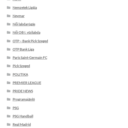
Nemzetek Ligája
Neymar
Női labdarúgás
Női OB I. vízilabda
OTP – Bank Pick Szeged
OTP Bank Liga
Paris Saint-Germain FC
Pick Szeged
POLITIKA
PREMIER LEAGUE
PRIDE NEWS
Programajánló
PSG
PSG Handball
Real Madrid