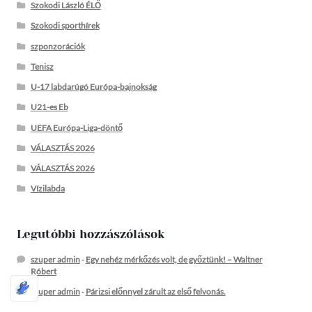
Szokodi László ÉLŐ
Szokodi sporthírek
szponzorációk
Tenisz
U-17 labdarúgó Európa-bajnokság
U21-es Eb
UEFA Európa-Liga-döntő
VÁLASZTÁS 2026
VÁLASZTÁS 2026
Vízilabda
Legutóbbi hozzászólások
szuper admin
-
Egy nehéz mérkőzés volt, de győztünk! – Waltner
Róbert
szuper admin
-
Párizsi előnnyel zárult az első felvonás.