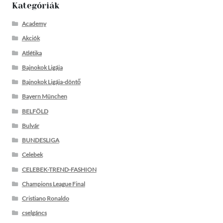
Kategóriák
Academy
Akciók
Atlétika
Bajnokok Ligája
Bajnokok Ligája-döntő
Bayern München
BELFÖLD
Bulvár
BUNDESLIGA
Celebek
CELEBEK-TREND-FASHION
Champions League Final
Cristiano Ronaldo
cselgáncs