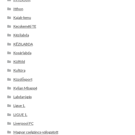
Itthon
Kajak-kenu
Kecskeméti TE
Kézilabda
KÉZILABDA
Kosárlabda
Külföld
Kultúra
Küzdősport
Kylian Mbappé
Labdarúgás
Ligue 1.
LIGUE 1.
Liverpool FC
Magyar cselgáncs-válogatott