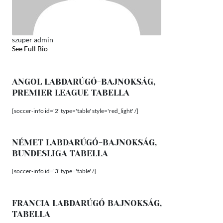
szuper admin
See Full Bio
ANGOL LABDARÚGÓ-BAJNOKSÁG,
PREMIER LEAGUE TABELLA
[soccer-info id='2' type='table' style='red_light' /]
NÉMET LABDARÚGÓ-BAJNOKSÁG,
BUNDESLIGA TABELLA
[soccer-info id='3' type='table' /]
FRANCIA LABDARÚGÓ BAJNOKSÁG,
TABELLA