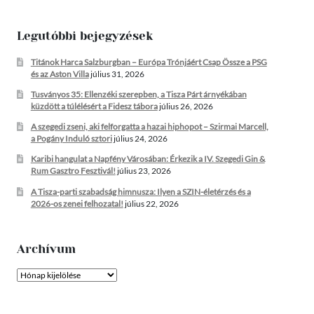
Legutóbbi bejegyzések
Titánok Harca Salzburgban – Európa Trónjáért Csap Össze a PSG
és az Aston Villa
július 31, 2026
Tusványos 35: Ellenzéki szerepben, a Tisza Párt árnyékában
küzdött a túlélésért a Fidesz tábora
július 26, 2026
A szegedi zseni, aki felforgatta a hazai hiphopot – Szirmai Marcell,
a Pogány Induló sztori
július 24, 2026
Karibi hangulat a Napfény Városában: Érkezik a IV. Szegedi Gin &
Rum Gasztro Fesztivál!
július 23, 2026
A Tisza-parti szabadság himnusza: Ilyen a SZIN-életérzés és a
2026-os zenei felhozatal!
július 22, 2026
Archívum
Archívum