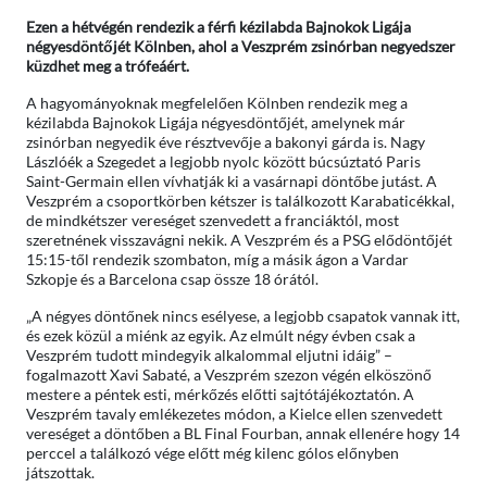
Ezen a hétvégén rendezik a férfi kézilabda Bajnokok Ligája
négyesdöntőjét Kölnben, ahol a Veszprém zsinórban negyedszer
küzdhet meg a trófeáért.
A hagyományoknak megfelelően Kölnben rendezik meg a
kézilabda Bajnokok Ligája négyesdöntőjét, amelynek már
zsinórban negyedik éve résztvevője a bakonyi gárda is. Nagy
Lászlóék a Szegedet a legjobb nyolc között búcsúztató Paris
Saint-Germain ellen vívhatják ki a vasárnapi döntőbe jutást. A
Veszprém a csoportkörben kétszer is találkozott Karabaticékkal,
de mindkétszer vereséget szenvedett a franciáktól, most
szeretnének visszavágni nekik. A Veszprém és a PSG elődöntőjét
15:15-től rendezik szombaton, míg a másik ágon a Vardar
Szkopje és a Barcelona csap össze 18 órától.
„A négyes döntőnek nincs esélyese, a legjobb csapatok vannak itt,
és ezek közül a miénk az egyik. Az elmúlt négy évben csak a
Veszprém tudott mindegyik alkalommal eljutni idáig” –
fogalmazott Xavi Sabaté, a Veszprém szezon végén elköszönő
mestere a péntek esti, mérkőzés előtti sajtótájékoztatón. A
Veszprém tavaly emlékezetes módon, a Kielce ellen szenvedett
vereséget a döntőben a BL Final Fourban, annak ellenére hogy 14
perccel a találkozó vége előtt még kilenc gólos előnyben
játszottak.