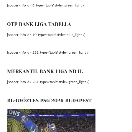
[soccer-info id='6' type='table' style='green_light' /]
OTP BANK LIGA TABELLA
[soccer-info id='10' type='table' style='blue_light' /]
[soccer-info id='281' type='table' style='green_light' /]
MERKANTIL BANK LIGA NB II.
[soccer-info id='281' type='table' style='green_light' /]
BL-GYŐZTES PSG 2026 BUDAPEST