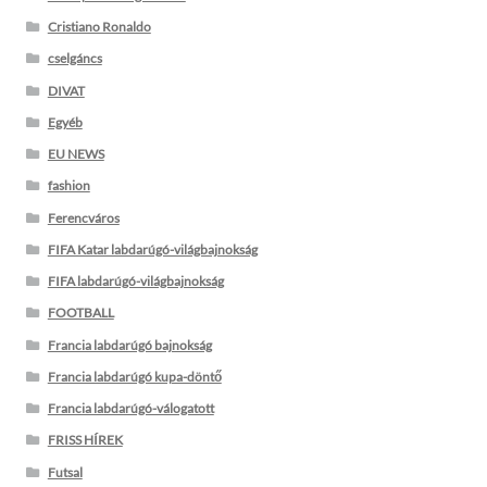
Cristiano Ronaldo
cselgáncs
DIVAT
Egyéb
EU NEWS
fashion
Ferencváros
FIFA Katar labdarúgó-világbajnokság
FIFA labdarúgó-világbajnokság
FOOTBALL
Francia labdarúgó bajnokság
Francia labdarúgó kupa-döntő
Francia labdarúgó-válogatott
FRISS HÍREK
Futsal