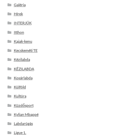
Galéria
Hírek
INTERJÚK
Itthon
Kajak-kenu
Kecskeméti TE
Kézilabda
KÉZILABDA
Kosárlabda
Külföld
Kultúra
Küzdősport
Kylian Mbappé
Labdarúgás
Ligue 1.