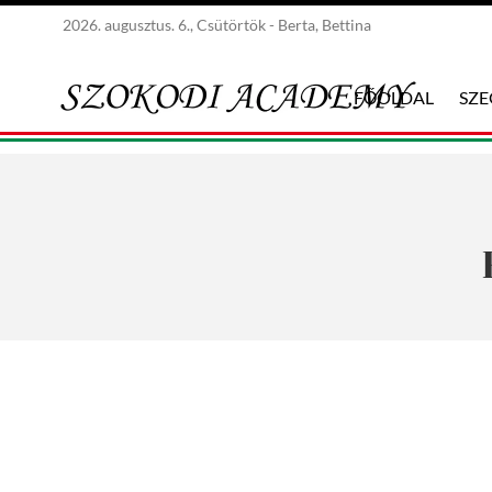
2026. augusztus. 6., Csütörtök - Berta, Bettina
FŐOLDAL
SZ