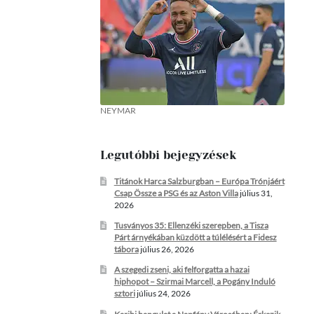
NEYMAR
Legutóbbi bejegyzések
Titánok Harca Salzburgban – Európa Trónjáért
Csap Össze a PSG és az Aston Villa
július 31,
2026
Tusványos 35: Ellenzéki szerepben, a Tisza
Párt árnyékában küzdött a túlélésért a Fidesz
tábora
július 26, 2026
A szegedi zseni, aki felforgatta a hazai
hiphopot – Szirmai Marcell, a Pogány Induló
sztori
július 24, 2026