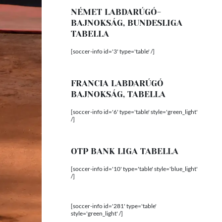
NÉMET LABDARÚGÓ-
BAJNOKSÁG, BUNDESLIGA
TABELLA
[soccer-info id='3' type='table' /]
FRANCIA LABDARÚGÓ
BAJNOKSÁG, TABELLA
[soccer-info id='6' type='table' style='green_light'
/]
OTP BANK LIGA TABELLA
[soccer-info id='10' type='table' style='blue_light'
/]
[soccer-info id='281' type='table'
style='green_light' /]