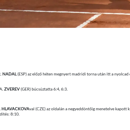
R.
NADAL
(ESP) az előző héten megnyert madridi torna után itt a nyolca
 A.
ZVEREV
(GER) búcsúztatta 6:4, 6:3.
.
HLAVACKOVA
val (CZE) az oldalán a negyeddöntőig menetelve kapott k
ítés: 8:10.