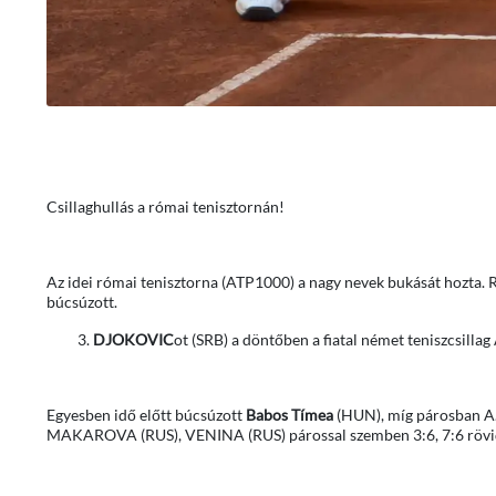
Csillaghullás a római tenisztornán!
Az idei római tenisztorna (ATP1000) a nagy nevek bukását hozta. 
búcsúzott.
DJOKOVIC
ot (SRB) a döntőben a fiatal német teniszcsillag
Egyesben idő előtt búcsúzott
Babos Tímea
(HUN), míg párosban A
MAKAROVA (RUS), VENINA (RUS) párossal szemben 3:6, 7:6 rövid