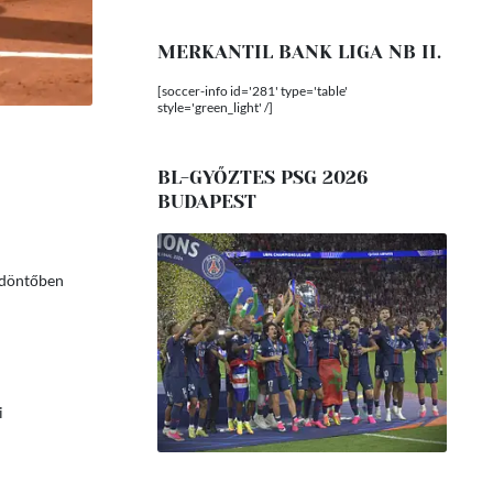
MERKANTIL BANK LIGA NB II.
[soccer-info id='281' type='table'
style='green_light' /]
BL-GYŐZTES PSG 2026
BUDAPEST
d döntőben
i