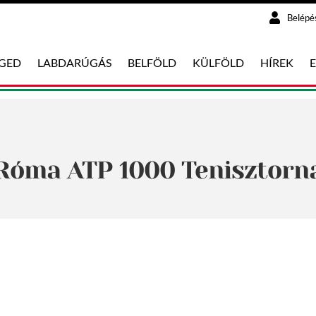
Belépé
EGED
LABDARÚGÁS
BELFÖLD
KÜLFÖLD
HÍREK
Róma ATP 1000 Tenisztorn