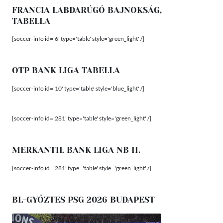
FRANCIA LABDARÚGÓ BAJNOKSÁG,
TABELLA
[soccer-info id='6' type='table' style='green_light' /]
OTP BANK LIGA TABELLA
[soccer-info id='10' type='table' style='blue_light' /]
[soccer-info id='281' type='table' style='green_light' /]
MERKANTIL BANK LIGA NB II.
[soccer-info id='281' type='table' style='green_light' /]
BL-GYŐZTES PSG 2026 BUDAPEST