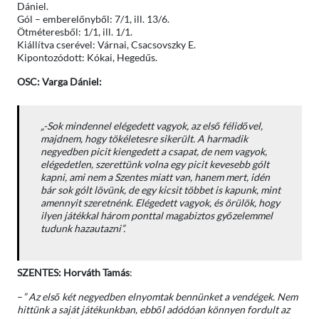
Dániel.
Gól – emberelőnyből: 7/1, ill. 13/6.
Ötméteresből: 1/1, ill. 1/1.
Kiállítva cserével: Várnai, Csacsovszky E.
Kipontozódott: Kókai, Hegedűs.
OSC: Varga Dániel:
„-Sok mindennel elégedett vagyok, az első félidővel,
majdnem, hogy tökéletesre sikerült. A harmadik
negyedben picit kiengedett a csapat, de nem vagyok,
elégedetlen, szerettünk volna egy picit kevesebb gólt
kapni, ami nem a Szentes miatt van, hanem mert, idén
bár sok gólt lövünk, de egy kicsit többet is kapunk, mint
amennyit szeretnénk. Elégedett vagyok, és örülök, hogy
ilyen játékkal három ponttal magabiztos győzelemmel
tudunk hazautazni”.
SZENTES: Horváth Tamás
:
–
” Az első két negyedben elnyomtak bennünket a vendégek. Nem
hittünk a saját játékunkban, ebből adódóan könnyen fordult az