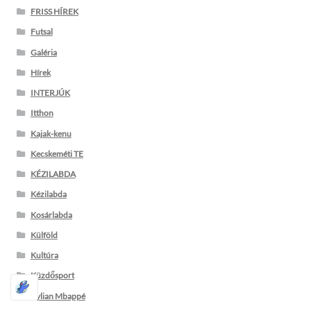
FRISS HÍREK
Futsal
Galéria
Hírek
INTERJÚK
Itthon
Kajak-kenu
Kecskeméti TE
KÉZILABDA
Kézilabda
Kosárlabda
Külföld
Kultúra
Küzdősport
Kylian Mbappé