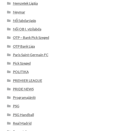
Nemzetek Ligája
Neymar
Női labdarúgás
Női OB I. vízilabda
OTP – Bank Pick Szeged
OTP Bank Liga
Paris Saint-Germain FC
Pick Szeged
POLITIKA
PREMIER LEAGUE
PRIDE NEWS
Programajánló
PSG
PSG Handball
Real Madrid