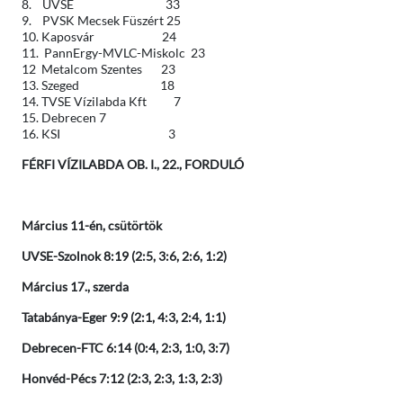
8. UVSE 33
9. PVSK Mecsek Füszért 25
10. Kaposvár 24
11. PannErgy-MVLC-Miskolc 23
12 Metalcom Szentes 23
13. Szeged 18
14. TVSE Vízilabda Kft 7
15. Debrecen 7
16. KSI 3
FÉRFI VÍZILABDA OB. I., 22., FORDULÓ
Március 11-én, csütörtök
UVSE-Szolnok 8:19 (2:5, 3:6, 2:6, 1:2)
Március 17., szerda
Tatabánya-Eger 9:9 (2:1, 4:3, 2:4, 1:1)
Debrecen-FTC 6:14 (0:4, 2:3, 1:0, 3:7)
Honvéd-Pécs 7:12 (2:3, 2:3, 1:3, 2:3)