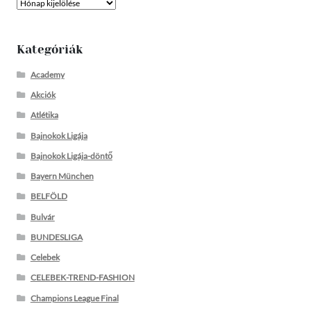
Archívum
Kategóriák
Academy
Akciók
Atlétika
Bajnokok Ligája
Bajnokok Ligája-döntő
Bayern München
BELFÖLD
Bulvár
BUNDESLIGA
Celebek
CELEBEK-TREND-FASHION
Champions League Final