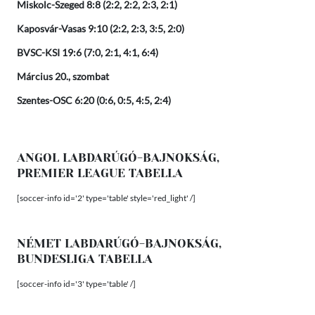
Miskolc-Szeged 8:8 (2:2, 2:2, 2:3, 2:1)
Kaposvár-Vasas 9:10 (2:2, 2:3, 3:5, 2:0)
BVSC-KSI 19:6 (7:0, 2:1, 4:1, 6:4)
Március 20., szombat
Szentes-OSC 6:20 (0:6, 0:5, 4:5, 2:4)
ANGOL LABDARÚGÓ-BAJNOKSÁG,
PREMIER LEAGUE TABELLA
[soccer-info id='2' type='table' style='red_light' /]
NÉMET LABDARÚGÓ-BAJNOKSÁG,
BUNDESLIGA TABELLA
[soccer-info id='3' type='table' /]