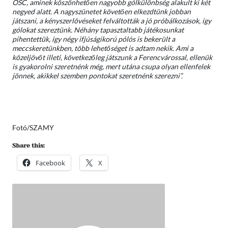
OSC, aminek köszönhetően nagyobb gólkülönbség alakult ki két
negyed alatt. A nagyszünetet követően elkezdtünk jobban
játszani, a kényszerlövéseket felváltották a jó próbálkozások, így
gólokat szereztünk. Néhány tapasztaltabb játékosunkat
pihentettük, így négy ifjúságikorú pólós is bekerült a
meccskeretünkben, több lehetőséget is adtam nekik. Ami a
közeljövőt illeti, következőleg játszunk a Ferencvárossal, ellenük
is gyakorolni szeretnénk még, mert utána csupa olyan ellenfelek
jönnek, akikkel szemben pontokat szeretnénk szerezni”.
Fotó/SZAMY
Share this:
Facebook
X