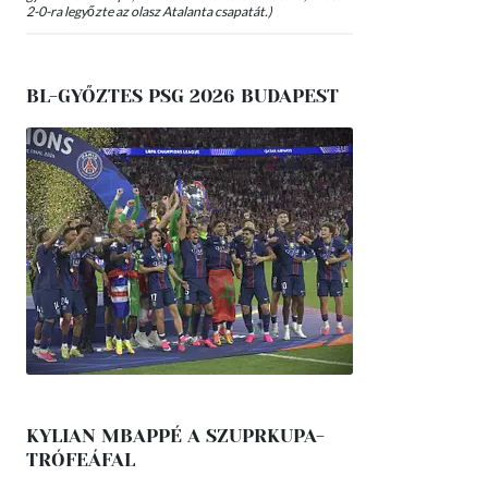
2-0-ra legyőzte az olasz Atalanta csapatát.)
BL-GYŐZTES PSG 2026 BUDAPEST
KYLIAN MBAPPÉ A SZUPRKUPA-
TRÓFEÁFAL