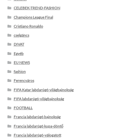
CELEBEK-TREND-FASHION
Champions League Final
Cristiano Ronaldo
cselgáncs
DIVAT
Egyéb
EU NEWS
fashion
Ferencváros
FIFA Katar labdarúgó-világbajnokság
FIFA labdarúgó-világbajnokság
FOOTBALL
Francia labdarúgó bajnokság
Francia labdarúgó kupa-döntő
Francia labdarúgó-válogatott