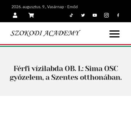
2026. augusztus. 9., Vasárnap - Emőd
Tiktok
Twitter
Youtube
Instagram
Facebook
Belépés
Kosár
Férfi vízilabda OB. I.: Sima OSC
győzelem, a Szentes otthonában.