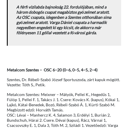
A férfi vízilabda bajnokság 22. fordulójában, mind a
három dobogós csapat magabiztos győzelmet aratott.
Az OSC csapata, idegenben a Szentes otthonában sima
győzelmet aratott. Varga Dániel csapata a harmadik
negyedben engedett ki egy kicsit, de akkorra már
fölényesen 11 góllal vezetett a fővárosi gárda.
Metalcom Szentes – OSC 6–20 (0–6, 0–5, 4–5, 2–4)
Szentes, Dr. Rébeli-Szabó József Sportuszoda, zárt kapuk mögött.
Vezette: Tóth S., Petik.
Metalcom Szentes: Meixner – Mátyók, Pellei K., Hegedűs 1,
Fülöp 1, Pellei F. 1, Takács J. 1. Csere: Kovács K. (kapus), Kókai 1,
Lajkó, Kátai-Benedek, Bozó, Rébeli-Szabó Á. 1, Kürti-Szabó M.
Megbízott edző: Horváth Tamás.
OSC: Lévai – Manhercz K. 4, Salamon 3, Erdélyi 1, Burián 2,
Bundschuh, Hárai 2. Csere. Dévai (kapus), Rácz, Várnai 1,
Csacsovszky E. 1, Dala 3, Tóth M. 2, Sziládi 1. Vezetőedző: Varga