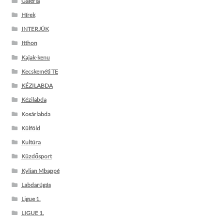
Galéria
Hírek
INTERJÚK
Itthon
Kajak-kenu
Kecskeméti TE
KÉZILABDA
Kézilabda
Kosárlabda
Külföld
Kultúra
Küzdősport
Kylian Mbappé
Labdarúgás
Ligue 1.
LIGUE 1.