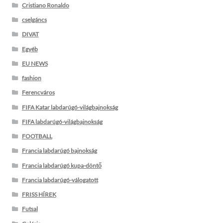
Cristiano Ronaldo
cselgáncs
DIVAT
Egyéb
EU NEWS
fashion
Ferencváros
FIFA Katar labdarúgó-világbajnokság
FIFA labdarúgó-világbajnokság
FOOTBALL
Francia labdarúgó bajnokság
Francia labdarúgó kupa-döntő
Francia labdarúgó-válogatott
FRISS HÍREK
Futsal