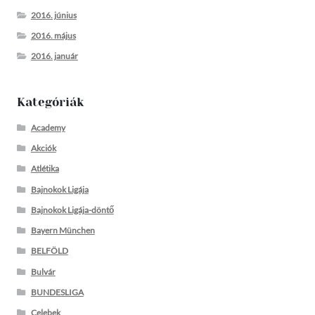
2016. június
2016. május
2016. január
Kategóriák
Academy
Akciók
Atlétika
Bajnokok Ligája
Bajnokok Ligája-döntő
Bayern München
BELFÖLD
Bulvár
BUNDESLIGA
Celebek