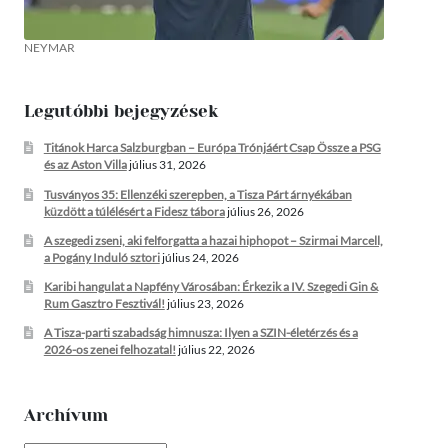
NEYMAR
Legutóbbi bejegyzések
Titánok Harca Salzburgban – Európa Trónjáért Csap Össze a PSG
és az Aston Villa
július 31, 2026
Tusványos 35: Ellenzéki szerepben, a Tisza Párt árnyékában
küzdött a túlélésért a Fidesz tábora
július 26, 2026
A szegedi zseni, aki felforgatta a hazai hiphopot – Szirmai Marcell,
a Pogány Induló sztori
július 24, 2026
Karibi hangulat a Napfény Városában: Érkezik a IV. Szegedi Gin &
Rum Gasztro Fesztivál!
július 23, 2026
A Tisza-parti szabadság himnusza: Ilyen a SZIN-életérzés és a
2026-os zenei felhozatal!
július 22, 2026
Archívum