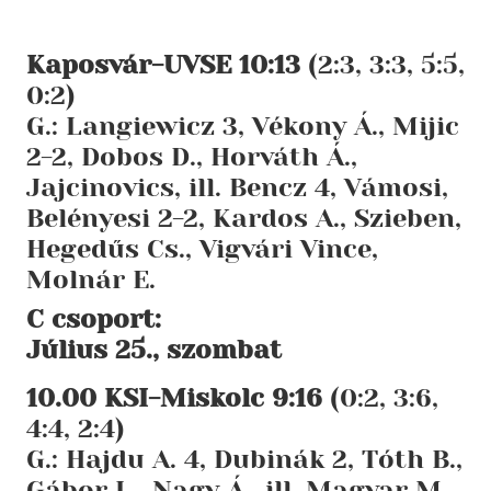
Kaposvár-UVSE 10:13
(2:3, 3:3, 5:5,
0:2)
G.: Langiewicz 3, Vékony Á., Mijic
2-2, Dobos D., Horváth Á.,
Jajcinovics, ill. Bencz 4, Vámosi,
Belényesi 2-2, Kardos A., Szieben,
Hegedűs Cs., Vigvári Vince,
Molnár E.
C csoport:
Július 25., szombat
10.00 KSI-Miskolc 9:16
(0:2, 3:6,
4:4, 2:4)
G.: Hajdu A. 4, Dubinák 2, Tóth B.,
Gábor L., Nagy Á., ill. Magyar M.