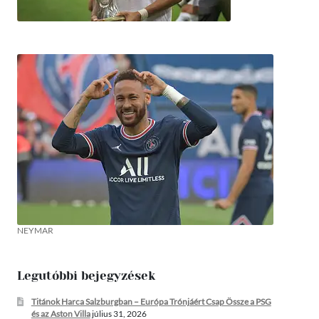
NEYMAR
Legutóbbi bejegyzések
Titánok Harca Salzburgban – Európa Trónjáért Csap Össze a PSG
és az Aston Villa
július 31, 2026