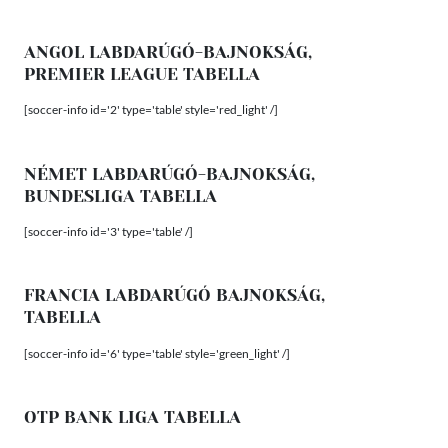
ANGOL LABDARÚGÓ-BAJNOKSÁG,
PREMIER LEAGUE TABELLA
[soccer-info id='2' type='table' style='red_light' /]
NÉMET LABDARÚGÓ-BAJNOKSÁG,
BUNDESLIGA TABELLA
[soccer-info id='3' type='table' /]
FRANCIA LABDARÚGÓ BAJNOKSÁG,
TABELLA
[soccer-info id='6' type='table' style='green_light' /]
OTP BANK LIGA TABELLA