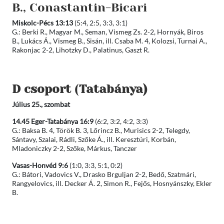
B., Conastantin-Bicari
Miskolc-Pécs 13:13
(5:4, 2:5, 3:3, 3:1)
G.: Berki R., Magyar M., Seman, Vismeg Zs. 2-2, Hornyák, Biros
B., Lukács Á., Vismeg B., Sisán, ill. Csaba M. 4, Kolozsi, Turnai A.,
Rakonjac 2-2, Lihotzky D., Palatinus, Gaszt R.
D csoport
(
Tatabánya)
Július 25., szombat
14.45 Eger-Tatabánya 16:9
(6:2, 3:2, 4:2, 3:3)
G.: Baksa B. 4, Török B. 3, Lőrincz B., Murisics 2-2, Telegdy,
Sántavy, Szalai, Rádli, Szőke Á., ill. Keresztúri, Korbán,
Mladoniczky 2-2, Szőke, Márkus, Tanczer
Vasas-Honvéd 9:6
(1:0, 3:3, 5:1, 0:2)
G.: Bátori, Vadovics V., Drasko Brguljan 2-2, Bedő, Szatmári,
Rangyelovics, ill. Decker Á. 2, Simon R., Fejős, Hosnyánszky, Ekler
B.