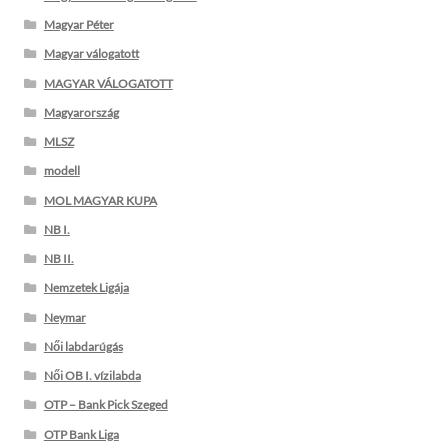
Magyar Péter
Magyar válogatott
MAGYAR VÁLOGATOTT
Magyarország
MLSZ
modell
MOL MAGYAR KUPA
NB I.
NB II.
Nemzetek Ligája
Neymar
Női labdarúgás
Női OB I. vízilabda
OTP – Bank Pick Szeged
OTP Bank Liga