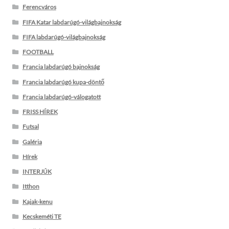
Ferencváros
FIFA Katar labdarúgó-világbajnokság
FIFA labdarúgó-világbajnokság
FOOTBALL
Francia labdarúgó bajnokság
Francia labdarúgó kupa-döntő
Francia labdarúgó-válogatott
FRISS HÍREK
Futsal
Galéria
Hírek
INTERJÚK
Itthon
Kajak-kenu
Kecskeméti TE