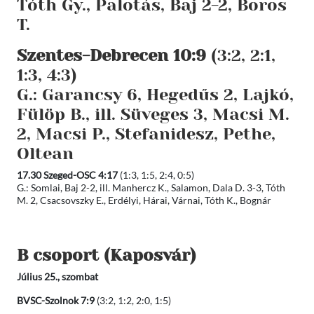
Tóth Gy., Palotás, Baj 2-2, Boros
T.
Szentes-Debrecen 10:9
(3:2, 2:1,
1:3, 4:3)
G.: Garancsy 6, Hegedűs 2, Lajkó,
Fülöp B., ill. Süveges 3, Macsi M.
2, Macsi P., Stefanidesz, Pethe,
Oltean
17.30 Szeged-OSC 4:17
(1:3, 1:5, 2:4, 0:5)
G.: Somlai, Baj 2-2, ill. Manhercz K., Salamon, Dala D. 3-3, Tóth
M. 2, Csacsovszky E., Erdélyi, Hárai, Várnai, Tóth K., Bognár
B csoport (Kaposvár)
Július 25., szombat
BVSC-Szolnok 7:9
(3:2, 1:2, 2:0, 1:5)