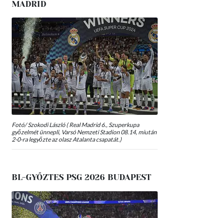
MADRID
Fotó/ Szokodi László ( Real Madrid 6., Szuperkupa
győzelmét ünnepli, Varsó Nemzeti Stadion 08.14, miután
2-0-ra legyőzte az olasz Atalanta csapatát.)
BL-GYŐZTES PSG 2026 BUDAPEST