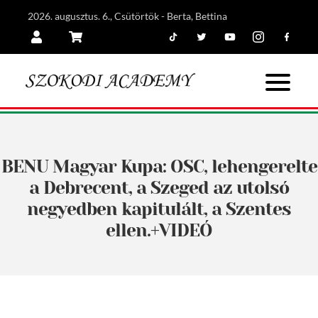
2026. augusztus. 6., Csütörtök - Berta, Bettina
Tiktok
Twitter
Youtube
Instagram
Facebook
Belépés
Kosár
BENU Magyar Kupa: OSC, lehengerelte
a Debrecent, a Szeged az utolsó
negyedben kapitulált, a Szentes
ellen.+VIDEÓ