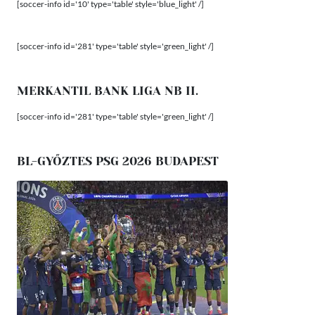
[soccer-info id='10' type='table' style='blue_light' /]
[soccer-info id='281' type='table' style='green_light' /]
MERKANTIL BANK LIGA NB II.
[soccer-info id='281' type='table' style='green_light' /]
BL-GYŐZTES PSG 2026 BUDAPEST