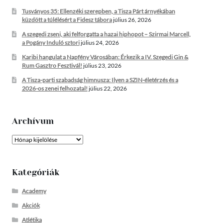
Tusványos 35: Ellenzéki szerepben, a Tisza Párt árnyékában
küzdött a túlélésért a Fidesz tábora
július 26, 2026
A szegedi zseni, aki felforgatta a hazai hiphopot – Szirmai Marcell,
a Pogány Induló sztori
július 24, 2026
Karibi hangulat a Napfény Városában: Érkezik a IV. Szegedi Gin &
Rum Gasztro Fesztivál!
július 23, 2026
A Tisza-parti szabadság himnusza: Ilyen a SZIN-életérzés és a
2026-os zenei felhozatal!
július 22, 2026
Archívum
Archívum
Kategóriák
Academy
Akciók
Atlétika