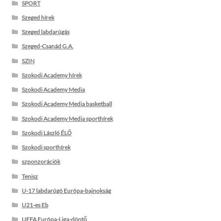
SPORT
Szeged hírek
Szeged labdarúgás
Szeged-Csanád G.A.
SZIN
Szokodi Academy hírek
Szokodi Academy Media
Szokodi Academy Media basketball
Szokodi Academy Media sporthírek
Szokodi László ÉLŐ
Szokodi sporthírek
szponzorációk
Tenisz
U-17 labdarúgó Európa-bajnokság
U21-es Eb
UEFA Európa-Liga-döntő