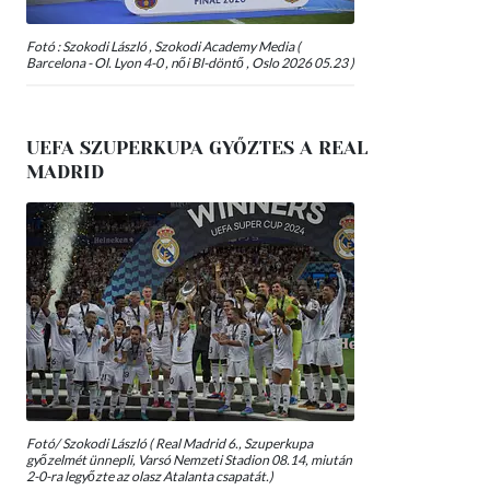
Fotó : Szokodi László , Szokodi Academy Media (
Barcelona - Ol. Lyon 4-0 , női Bl-döntő , Oslo 2026 05.23 )
UEFA SZUPERKUPA GYŐZTES A REAL
MADRID
Fotó/ Szokodi László ( Real Madrid 6., Szuperkupa
győzelmét ünnepli, Varsó Nemzeti Stadion 08.14, miután
2-0-ra legyőzte az olasz Atalanta csapatát.)