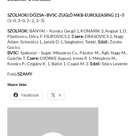
SZOLNOKI DÓZSA–BVSC-ZUGLÓ MKB-EUROLEASING 11–5
(3–0, 3–0, 2–2, 3–3)
SZOLNOK:
BÁNYAI – Kovács Gergő 1, KONARIK 3, Angyal 1, D.
Pijetlovics, Dőry, F. FILIPOVICS 2.
Csere:
DRASOVICS 2, Nagy
Ádám, Schmölcz 1, Jansik D. 1, Szeghalmi, Teleki.
Edző:
Zsivko
Gocics
BVSC:
Szakonyi – Sugár, Mészáros Cs., Pásztor M., Ágh, Nagy M.,
Gyárfás T.
Csere:
GYÖRKE (kapus), Irmes P. 1, Mészáros M.,
Kovács P., Czigány K. 1, Batizi 1, Csapó M. 2.
Edző:
Szűcs Levente
Fotó/
SZAMY
Share this:
Facebook
X