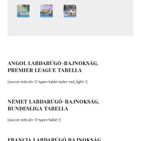
ANGOL LABDARÚGÓ-BAJNOKSÁG,
PREMIER LEAGUE TABELLA
[soccer-info id='2' type='table' style='red_light' /]
NÉMET LABDARÚGÓ-BAJNOKSÁG,
BUNDESLIGA TABELLA
[soccer-info id='3' type='table' /]
FRANCIA LABDARÚGÓ BAJNOKSÁG,