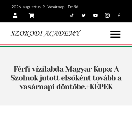
2026. augusztus. 9., Vasárnap - Emőd
Tiktok
Twitter
Youtube
Instagram
Facebook
Belépés
Kosár
Férfi vízilabda Magyar Kupa: A
Szolnok jutott elsőként tovább a
vasárnapi döntőbe.+KÉPEK