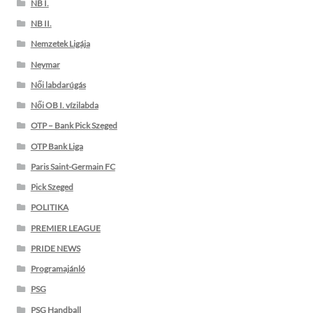
NB I.
NB II.
Nemzetek Ligája
Neymar
Női labdarúgás
Női OB I. vízilabda
OTP – Bank Pick Szeged
OTP Bank Liga
Paris Saint-Germain FC
Pick Szeged
POLITIKA
PREMIER LEAGUE
PRIDE NEWS
Programajánló
PSG
PSG Handball