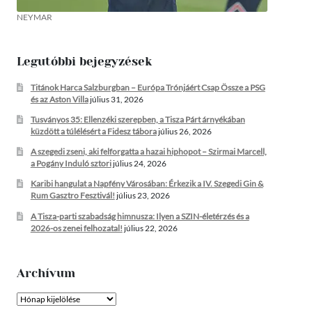
NEYMAR
Legutóbbi bejegyzések
Titánok Harca Salzburgban – Európa Trónjáért Csap Össze a PSG
és az Aston Villa
július 31, 2026
Tusványos 35: Ellenzéki szerepben, a Tisza Párt árnyékában
küzdött a túlélésért a Fidesz tábora
július 26, 2026
A szegedi zseni, aki felforgatta a hazai hiphopot – Szirmai Marcell,
a Pogány Induló sztori
július 24, 2026
Karibi hangulat a Napfény Városában: Érkezik a IV. Szegedi Gin &
Rum Gasztro Fesztivál!
július 23, 2026
A Tisza-parti szabadság himnusza: Ilyen a SZIN-életérzés és a
2026-os zenei felhozatal!
július 22, 2026
Archívum
Archívum