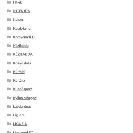
Hírek
INTERJÚK
Itthon
Kajak-kenu
Kecskeméti TE
Kézilabda
KÉZILABDA
Kosárlabda
Külföld
Kultúra
Küzdősport
Kylian Mbappé
Labdarúgás
Ligue 1.
LIGUE 1.
Liverpool FC