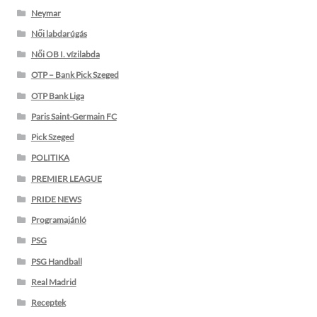
Neymar
Női labdarúgás
Női OB I. vízilabda
OTP – Bank Pick Szeged
OTP Bank Liga
Paris Saint-Germain FC
Pick Szeged
POLITIKA
PREMIER LEAGUE
PRIDE NEWS
Programajánló
PSG
PSG Handball
Real Madrid
Receptek