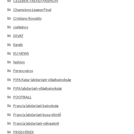
CELEBEK-TREND-FASHION
Champions League Final
Cristiano Ronaldo
cselgáncs
DIVAT
Egyéb
EU NEWS
fashion
Ferencváros
FIFA Katar labdarúgó-világbajnokság
FIFA labdarúgó-világbajnokság
FOOTBALL
Francia labdarúgó bajnokság
Francia labdarúgó kupa-döntő
Francia labdarúgó-válogatott
FRISS HÍREK