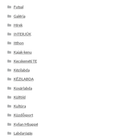
Futsal
Galéria
Hírek
INTERJÚK
Itthon
Kajak-kenu
Kecskeméti TE
Kézilabda
KÉZILABDA
Kosárlabda
Külföld
Kultúra
Küzdősport
Kylian Mbappé
Labdarúgás