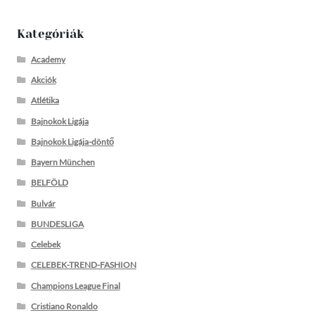
Kategóriák
Academy
Akciók
Atlétika
Bajnokok Ligája
Bajnokok Ligája-döntő
Bayern München
BELFÖLD
Bulvár
BUNDESLIGA
Celebek
CELEBEK-TREND-FASHION
Champions League Final
Cristiano Ronaldo