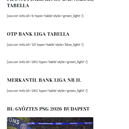
TABELLA
[soccer-info id='6' type='table' style='green_light' /]
OTP BANK LIGA TABELLA
[soccer-info id='10' type='table' style='blue_light' /]
[soccer-info id='281' type='table' style='green_light' /]
MERKANTIL BANK LIGA NB II.
[soccer-info id='281' type='table' style='green_light' /]
BL-GYŐZTES PSG 2026 BUDAPEST