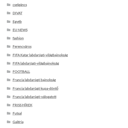
cselgáncs
DIVAT
Egyéb
EU NEWS
fashion
Ferencváros
FIFA Katar labdarúgó-világbajnokság
FIFA labdarúgó-világbajnokság
FOOTBALL
Francia labdarúgó bajnokság
Francia labdarúgó kupa-döntő
Francia labdarúgó-válogatott
FRISS HÍREK
Futsal
Galéria