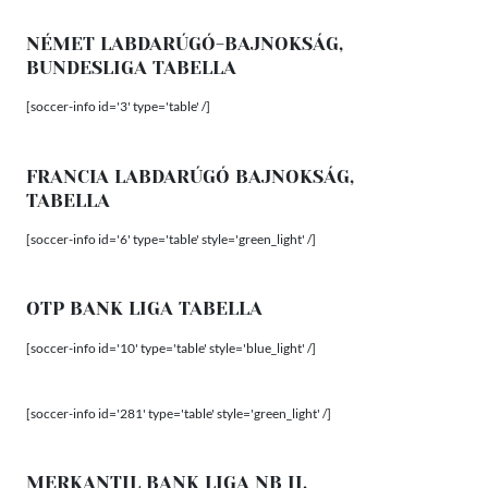
NÉMET LABDARÚGÓ-BAJNOKSÁG,
BUNDESLIGA TABELLA
[soccer-info id='3' type='table' /]
FRANCIA LABDARÚGÓ BAJNOKSÁG,
TABELLA
[soccer-info id='6' type='table' style='green_light' /]
OTP BANK LIGA TABELLA
[soccer-info id='10' type='table' style='blue_light' /]
[soccer-info id='281' type='table' style='green_light' /]
MERKANTIL BANK LIGA NB II.