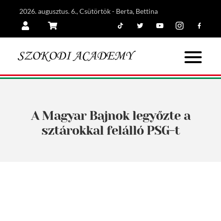
2026. augusztus. 6., Csütörtök - Berta, Bettina
Tiktok
Twitter
Youtube
Instagram
Facebook
Belépés
Kosár
A Magyar Bajnok legyőzte a
sztárokkal felálló PSG-t