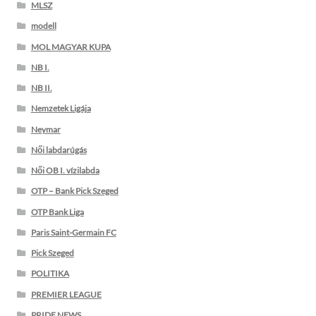
MLSZ
modell
MOL MAGYAR KUPA
NB I.
NB II.
Nemzetek Ligája
Neymar
Női labdarúgás
Női OB I. vízilabda
OTP – Bank Pick Szeged
OTP Bank Liga
Paris Saint-Germain FC
Pick Szeged
POLITIKA
PREMIER LEAGUE
PRIDE NEWS