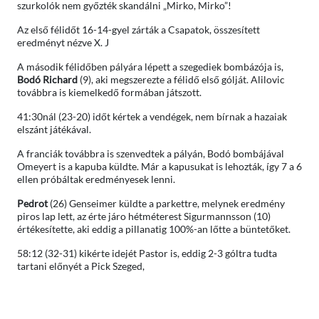
szurkolók nem győzték skandálni „Mirko, Mirko”!
Az első félidőt 16-14-gyel zárták a Csapatok, összesített
eredményt nézve X. J
A második félidőben pályára lépett a szegediek bombázója is,
Bodó Richard
(9), aki megszerezte a félidő első gólját. Alilovic
továbbra is kiemelkedő formában játszott.
41:30nál (23-20) időt kértek a vendégek, nem bírnak a hazaiak
elszánt játékával.
A franciák továbbra is szenvedtek a pályán, Bodó bombájával
Omeyert is a kapuba küldte. Már a kapusukat is lehozták, így 7 a 6
ellen próbáltak eredményesek lenni.
Pedrot
(26) Genseimer küldte a parkettre, melynek eredmény
piros lap lett, az érte járo hétméterest Sigurmannsson (10)
értékesítette, aki eddig a pillanatig 100%-an lőtte a büntetőket.
58:12 (32-31) kikérte idejét Pastor is, eddig 2-3 góltra tudta
tartani előnyét a Pick Szeged,