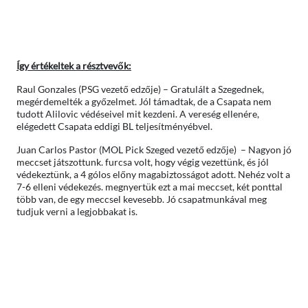
Így értékeltek a résztvevők:
Raul Gonzales (PSG vezető edzője) – Gratulált a Szegednek,
megérdemelték a győzelmet. Jól támadtak, de a Csapata nem
tudott Alilovic védéseivel mit kezdeni. A vereség ellenére,
elégedett Csapata eddigi BL teljesítményébvel.
Juan Carlos Pastor (MOL Pick Szeged vezető edzője) – Nagyon jó
meccset játszottunk. furcsa volt, hogy végig vezettünk, és jól
védekeztünk, a 4 gólos előny magabiztosságot adott. Nehéz volt a
7-6 elleni védekezés. megnyertük ezt a mai meccset, két ponttal
több van, de egy meccsel kevesebb. Jó csapatmunkával meg
tudjuk verni a legjobbakat is.