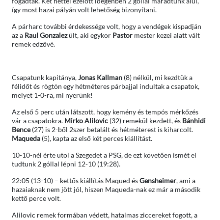
fogadták. Két héttel ezelőtt idegenben 2 góllal maradtunk alul,
így most hazai pályán volt lehetőség bizonyítani.
A párharc további érdekessége volt, hogy a vendégek kispadján
az a
Raul Gonzalez
ült, aki egykor
Pastor
mester kezei alatt vált
remek edzővé.
Csapatunk kapitánya,
Jonas Kallman
(8) nélkül, mi kezdtük a
félidőt és rögtön egy hétméteres párbajjal indultak a csapatok,
melyet 1-0-ra, mi nyerünk!
Az első 5 perc után látszott, hogy kemény és tempós mérkőzés
vár a csapatokra.
Mirko Alilovic
(32) remekül kezdett, és
Bánhidi
Bence
(27) is 2-ből 2szer betalált és hétméterest is kiharcolt.
Maqueda
(5), kapta az első két perces kiállítást.
10-10-nél érte utol a Szegedet a PSG, de ezt követően ismét el
tudtunk 2 góllal lépni 12-10 (19:28).
22:05 (13-10) – kettős kiállítás Maqued és
Gensheimer
, ami a
hazaiaknak nem jött jól, hiszen Maqueda-nak ez már a második
kettő perce volt.
Alilovic remek formában védett, hatalmas ziccereket fogott, a