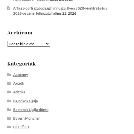
A Tisza-parti szabadság himnusza: Ilyen a SZIN-életérzés és a
2026-os zenei felhozatal!
július 22, 2026
Archívum
Archívum
Kategóriák
Academy
Akciók
Atlétika
Bajnokok Ligája
Bajnokok Ligája-döntő
Bayern München
BELFÖLD