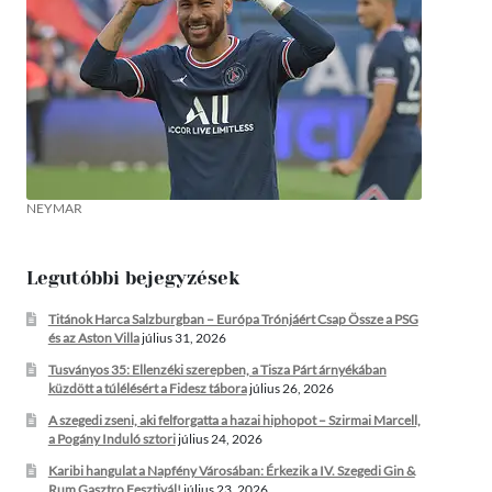
NEYMAR
Legutóbbi bejegyzések
Titánok Harca Salzburgban – Európa Trónjáért Csap Össze a PSG
és az Aston Villa
július 31, 2026
Tusványos 35: Ellenzéki szerepben, a Tisza Párt árnyékában
küzdött a túlélésért a Fidesz tábora
július 26, 2026
A szegedi zseni, aki felforgatta a hazai hiphopot – Szirmai Marcell,
a Pogány Induló sztori
július 24, 2026
Karibi hangulat a Napfény Városában: Érkezik a IV. Szegedi Gin &
Rum Gasztro Fesztivál!
július 23, 2026