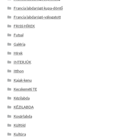
Francia labdarúgó kupa-döntő
Francia labdarúgó-válogatott
FRISS HÍREK
Futsal
Galéria
Hírek
INTERJÚK
Itthon
Kajak-kenu
Kecskeméti TE
Kézilabda
KÉZILABDA
Kosárlabda
Külföld
Kultúra