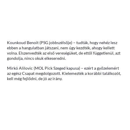
Kounkoud Benoit (PSG jobbszélsője) – tudták, hogy nehéz lesz
ebben a hangulatban játszani, nem úgy kezdték, ahogy kellett
volna. Elszenvedték az első vereségüket, de ettől függetlenül, azt
gondolja, nincs okuk elkeseredni.
Mirkó Alilovic (MOL Pick Szeged kapusa) – ezért a győzelemért
az egész Csapat megdolgozott. Kielemezték a korábbi találkozót,
kell még fejlődni, de jó az irány.