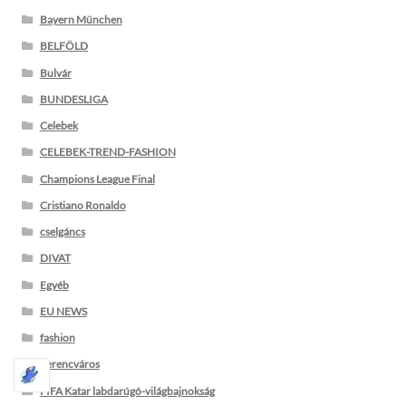
Bayern München
BELFÖLD
Bulvár
BUNDESLIGA
Celebek
CELEBEK-TREND-FASHION
Champions League Final
Cristiano Ronaldo
cselgáncs
DIVAT
Egyéb
EU NEWS
fashion
Ferencváros
FIFA Katar labdarúgó-világbajnokság