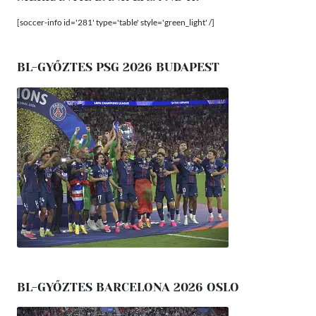
[soccer-info id='281' type='table' style='green_light' /]
BL-GYŐZTES PSG 2026 BUDAPEST
BL-GYŐZTES BARCELONA 2026 OSLO