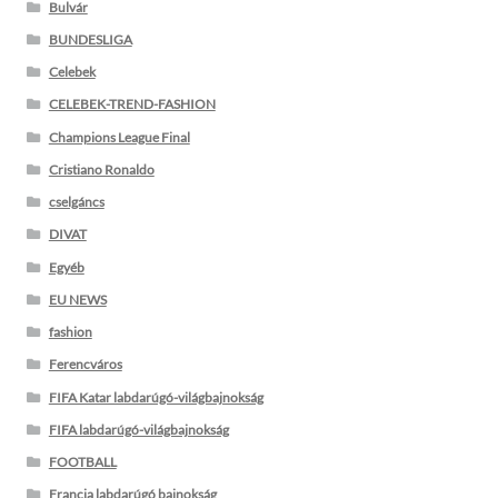
Bulvár
BUNDESLIGA
Celebek
CELEBEK-TREND-FASHION
Champions League Final
Cristiano Ronaldo
cselgáncs
DIVAT
Egyéb
EU NEWS
fashion
Ferencváros
FIFA Katar labdarúgó-világbajnokság
FIFA labdarúgó-világbajnokság
FOOTBALL
Francia labdarúgó bajnokság