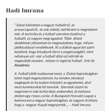
Hadi Imrana
”
Sokat hallottam a magyar futballról, az
aranycsapatról, és sok videót, mérkőzést is megnéztem
már. A technika és a futball szerelem ösztönzi a
futballt, ez nagyon megragadott. Több állami
akadémián játszottam és megmutattam, hogy milyen
játéktudással rendelkezek. Itt a diákok egyaránt azért
küzdünk, hogy kitudjunk törni a szegénységből, mint
néhányan ezt már a futball által ezt elérték és
megtudták mutatni , milyen is nigériai futball . link itt:
Akadémia
A futball játék tudásomat most, a Dubai bajnokságban
lehet majd megmutatnom, ha minden okmányt
megkapok és ha tudom folytatni az egyetemet, ahol
most kommunikációt tanulok.
Szeretek utazni és
megismerni más kultúrákat, embereket, és kedvenc
ételem egy rizses csirke.
A Budapesti Honvéd csapat a
kedvencem a magyar bajnokságban, és nagyon örültem,
hogy a magyar Kupát megnyerték „.
– Hadi Imrana