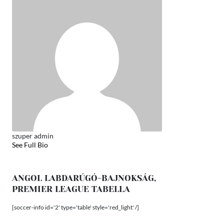
szuper admin
See Full Bio
ANGOL LABDARÚGÓ-BAJNOKSÁG,
PREMIER LEAGUE TABELLA
[soccer-info id='2' type='table' style='red_light' /]