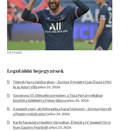
NEYMAR
Legutóbbi bejegyzések
Titánok Harca Salzburgban – Európa Trónjáért Csap Össze a PSG
és az Aston Villa
július 31, 2026
Tusványos 35: Ellenzéki szerepben, a Tisza Párt árnyékában
küzdött a túlélésért a Fidesz tábora
július 26, 2026
A szegedi zseni, aki felforgatta a hazai hiphopot – Szirmai Marcell,
a Pogány Induló sztori
július 24, 2026
Karibi hangulat a Napfény Városában: Érkezik a IV. Szegedi Gin &
Rum Gasztro Fesztivál!
július 23, 2026