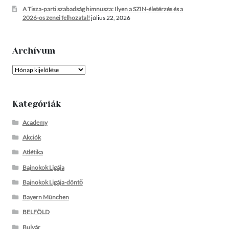
A Tisza-parti szabadság himnusza: Ilyen a SZIN-életérzés és a
2026-os zenei felhozatal!
július 22, 2026
Archívum
Archívum
Kategóriák
Academy
Akciók
Atlétika
Bajnokok Ligája
Bajnokok Ligája-döntő
Bayern München
BELFÖLD
Bulvár