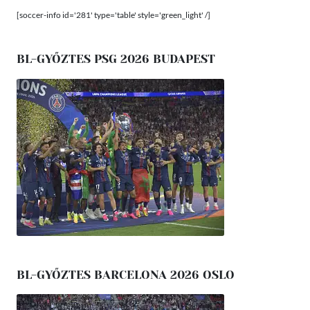
[soccer-info id='281' type='table' style='green_light' /]
BL-GYŐZTES PSG 2026 BUDAPEST
BL-GYŐZTES BARCELONA 2026 OSLO