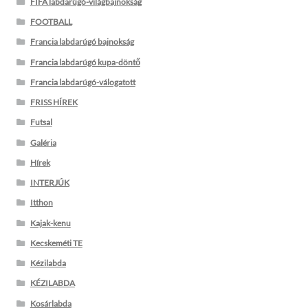
FIFA labdarúgó-világbajnokság
FOOTBALL
Francia labdarúgó bajnokság
Francia labdarúgó kupa-döntő
Francia labdarúgó-válogatott
FRISS HÍREK
Futsal
Galéria
Hírek
INTERJÚK
Itthon
Kajak-kenu
Kecskeméti TE
Kézilabda
KÉZILABDA
Kosárlabda