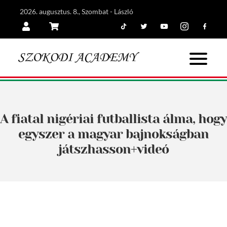
2026. augusztus. 8., Szombat - László
Tiktok
Twitter
Youtube
Instagram
Facebook
Belépés
Kosár
A fiatal nigériai futballista álma, hogy
egyszer a magyar bajnokságban
játszhasson+videó