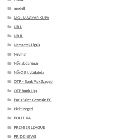
modell
MOL MAGYAR KUPA
NB I.
NB II.
Nemzetek Ligája
Neymar
Női labdarúgás
Női OB I. vízilabda
OTP – Bank Pick Szeged
OTP Bank Liga
Paris Saint-Germain FC
Pick Szeged
POLITIKA
PREMIER LEAGUE
PRIDE NEWS