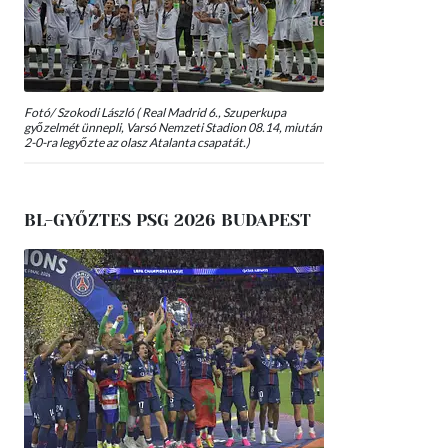
Fotó/ Szokodi László ( Real Madrid 6., Szuperkupa
győzelmét ünnepli, Varsó Nemzeti Stadion 08.14, miután
2-0-ra legyőzte az olasz Atalanta csapatát.)
BL-GYŐZTES PSG 2026 BUDAPEST