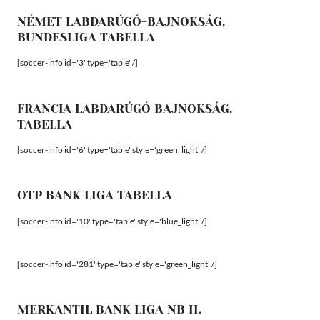
NÉMET LABDARÚGÓ-BAJNOKSÁG,
BUNDESLIGA TABELLA
[soccer-info id='3' type='table' /]
FRANCIA LABDARÚGÓ BAJNOKSÁG,
TABELLA
[soccer-info id='6' type='table' style='green_light' /]
OTP BANK LIGA TABELLA
[soccer-info id='10' type='table' style='blue_light' /]
[soccer-info id='281' type='table' style='green_light' /]
MERKANTIL BANK LIGA NB II.