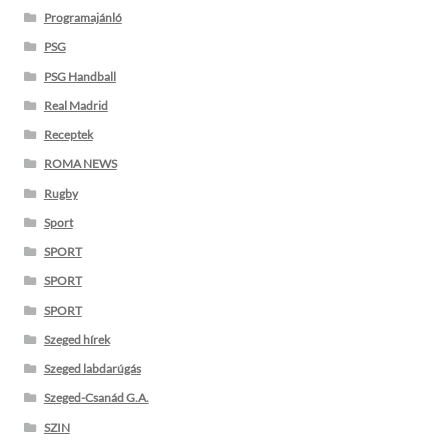
Programajánló
PSG
PSG Handball
Real Madrid
Receptek
ROMA NEWS
Rugby
Sport
SPORT
SPORT
SPORT
Szeged hírek
Szeged labdarúgás
Szeged-Csanád G.A.
SZIN