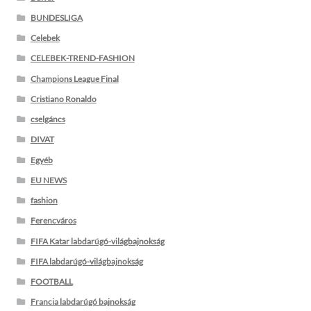
BUNDESLIGA
Celebek
CELEBEK-TREND-FASHION
Champions League Final
Cristiano Ronaldo
cselgáncs
DIVAT
Egyéb
EU NEWS
fashion
Ferencváros
FIFA Katar labdarúgó-világbajnokság
FIFA labdarúgó-világbajnokság
FOOTBALL
Francia labdarúgó bajnokság