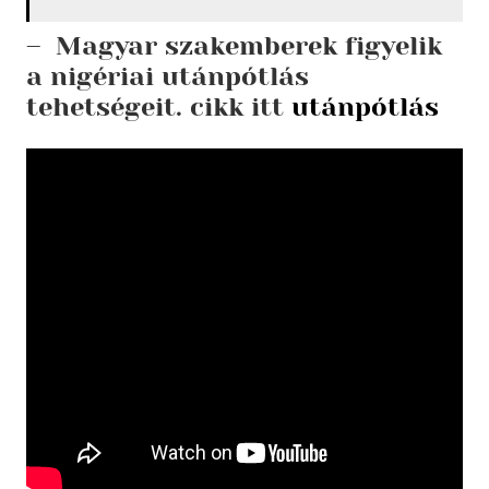
– Magyar szakemberek figyelik
a nigériai utánpótlás
tehetségeit.
cikk itt
utánpótlás