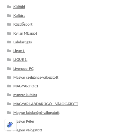
Külföld
Kultúra
Küzdősport
Kylian Mbappé
Labdarúgás
Ligue 1.
LIGUE 1.
Liverpool FC
Magyar cselgáncs-válogatott
MAGYAR FOCI
magyar kultúra
MAGYAR LABDARÚGÓ – VÁLOGATOTT
Magyar labdarúgó-válogatott
Magyar Péter
Magyar válogatott