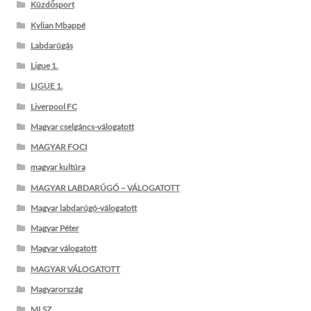
Küzdősport
Kylian Mbappé
Labdarúgás
Ligue 1.
LIGUE 1.
Liverpool FC
Magyar cselgáncs-válogatott
MAGYAR FOCI
magyar kultúra
MAGYAR LABDARÚGÓ – VÁLOGATOTT
Magyar labdarúgó-válogatott
Magyar Péter
Magyar válogatott
MAGYAR VÁLOGATOTT
Magyarország
MLSZ