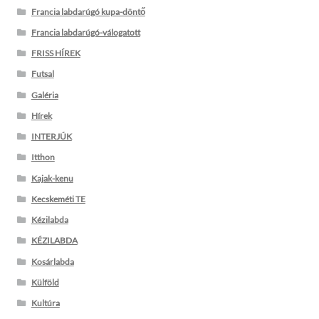
Francia labdarúgó kupa-döntő
Francia labdarúgó-válogatott
FRISS HÍREK
Futsal
Galéria
Hírek
INTERJÚK
Itthon
Kajak-kenu
Kecskeméti TE
Kézilabda
KÉZILABDA
Kosárlabda
Külföld
Kultúra