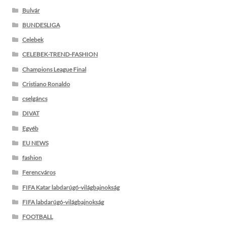
Bulvár
BUNDESLIGA
Celebek
CELEBEK-TREND-FASHION
Champions League Final
Cristiano Ronaldo
cselgáncs
DIVAT
Egyéb
EU NEWS
fashion
Ferencváros
FIFA Katar labdarúgó-világbajnokság
FIFA labdarúgó-világbajnokság
FOOTBALL