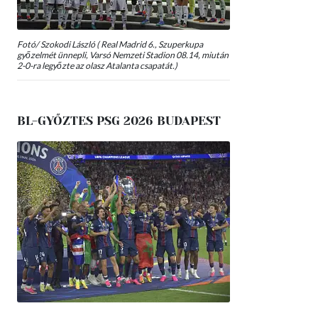
Fotó/ Szokodi László ( Real Madrid 6., Szuperkupa
győzelmét ünnepli, Varsó Nemzeti Stadion 08.14, miután
2-0-ra legyőzte az olasz Atalanta csapatát.)
BL-GYŐZTES PSG 2026 BUDAPEST