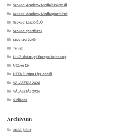
Szokodi Academy Media basketball
Szokodi Academy Media sporthírek
Szokodi László ÉLŐ
Szokodi sporthírek
szponzorációk
Tenisz
U-17 labdarúgó Európa-bajnokság
U21-es Eb
UEFA Európa-Liga-döntő
VÁLASZTÁS 2026
VÁLASZTÁS 2026
Vízilabda
Archívum
2026. július