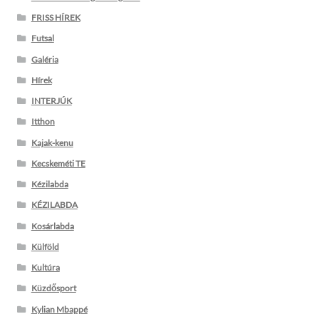
FRISS HÍREK
Futsal
Galéria
Hírek
INTERJÚK
Itthon
Kajak-kenu
Kecskeméti TE
Kézilabda
KÉZILABDA
Kosárlabda
Külföld
Kultúra
Küzdősport
Kylian Mbappé