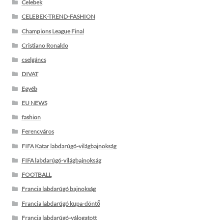
Celebek
CELEBEK-TREND-FASHION
Champions League Final
Cristiano Ronaldo
cselgáncs
DIVAT
Egyéb
EU NEWS
fashion
Ferencváros
FIFA Katar labdarúgó-világbajnokság
FIFA labdarúgó-világbajnokság
FOOTBALL
Francia labdarúgó bajnokság
Francia labdarúgó kupa-döntő
Francia labdarúgó-válogatott