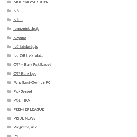
MOL MAGYAR KUPA
NB I.
NB II.
Nemzetek Ligája
Neymar
Női labdarúgás
Női OB I. vízilabda
OTP – Bank Pick Szeged
OTP Bank Liga
Paris Saint-Germain FC
Pick Szeged
POLITIKA
PREMIER LEAGUE
PRIDE NEWS
Programajánló
PSG