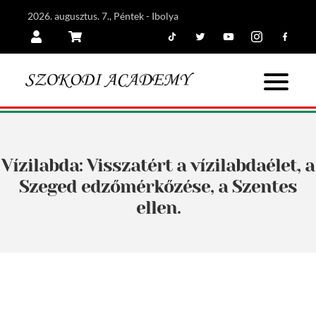
2026. augusztus. 7., Péntek - Ibolya
Tiktok
Twitter
Youtube
Instagram
Facebook
Belépés
Kosár
Vízilabda: Visszatért a vízilabdaélet, a
Szeged edzőmérkőzése, a Szentes
ellen.