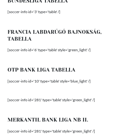
BUNDESLIGA TABELLA
[soccer-info id='3' type='table' /]
FRANCIA LABDARÚGÓ BAJNOKSÁG,
TABELLA
[soccer-info id='6' type='table' style='green_light' /]
OTP BANK LIGA TABELLA
[soccer-info id='10' type='table' style='blue_light' /]
[soccer-info id='281' type='table' style='green_light' /]
MERKANTIL BANK LIGA NB II.
[soccer-info id='281' type='table' style='green_light' /]