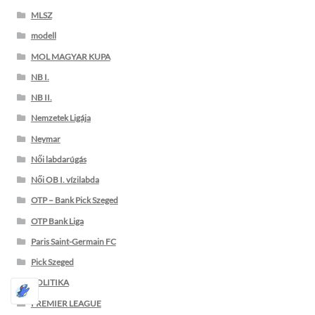
MLSZ
modell
MOL MAGYAR KUPA
NB I.
NB II.
Nemzetek Ligája
Neymar
Női labdarúgás
Női OB I. vízilabda
OTP – Bank Pick Szeged
OTP Bank Liga
Paris Saint-Germain FC
Pick Szeged
POLITIKA
PREMIER LEAGUE