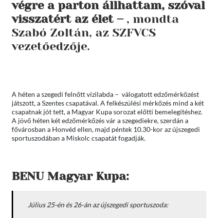
végre a parton állhattam, szóval
visszatért az élet –
, mondta
Szabó Zoltán, az SZFVCS
vezetőedzője.
A héten a szegedi felnőtt vízilabda – válogatott edzőmérkőzést
játszott, a Szentes csapatával. A felkészülési mérkőzés mind a két
csapatnak jót tett, a Magyar Kupa sorozat előtti bemelegítéshez.
A jövő héten két edzőmérkőzés vár a szegediekre, szerdán a
fővárosban a Honvéd ellen, majd péntek 10.30-kor az újszegedi
sportuszodában a Miskolc csapatát fogadják.
BENU Magyar Kupa:
Július 25-én és 26-án az újszegedi sportuszoda: