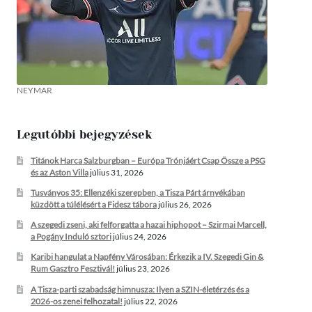
NEYMAR
Legutóbbi bejegyzések
Titánok Harca Salzburgban – Európa Trónjáért Csap Össze a PSG
és az Aston Villa
július 31, 2026
Tusványos 35: Ellenzéki szerepben, a Tisza Párt árnyékában
küzdött a túlélésért a Fidesz tábora
július 26, 2026
A szegedi zseni, aki felforgatta a hazai hiphopot – Szirmai Marcell,
a Pogány Induló sztori
július 24, 2026
Karibi hangulat a Napfény Városában: Érkezik a IV. Szegedi Gin &
Rum Gasztro Fesztivál!
július 23, 2026
A Tisza-parti szabadság himnusza: Ilyen a SZIN-életérzés és a
2026-os zenei felhozatal!
július 22, 2026