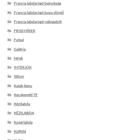
Francia labdarúgó bajnokság
Francia labdarúgó kupa-döntő
Francia labdarúgó-válogatott
FRISS HÍREK
Futsal
Galéria
Hírek
INTERJÚK
Itthon
Kajak-kenu
Kecskeméti TE
Kézilabda
KÉZILABDA
Kosárlabda
Külföld