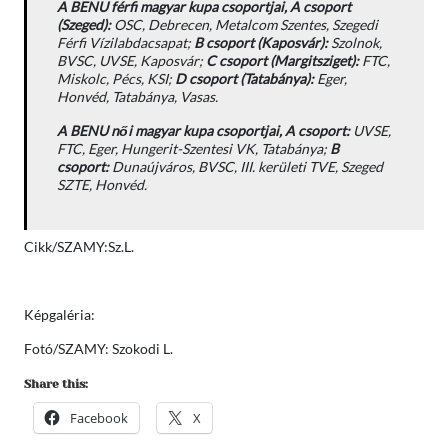
A BENU férfi magyar kupa csoportjai, A csoport
(Szeged):
OSC, Debrecen, Metalcom Szentes, Szegedi
Férfi Vízilabdacsapat;
B csoport (Kaposvár):
Szolnok,
BVSC, UVSE, Kaposvár;
C csoport (Margitsziget):
FTC,
Miskolc, Pécs, KSI;
D csoport (Tatabánya):
Eger,
Honvéd, Tatabánya, Vasas.
A BENU női magyar kupa csoportjai, A csoport:
UVSE,
FTC, Eger, Hungerit-Szentesi VK, Tatabánya;
B
csoport:
Dunaújváros, BVSC, III. kerületi TVE, Szeged
SZTE, Honvéd.
Cikk/SZAMY:Sz.L.
Képgaléria:
Fotó/SZAMY: Szokodi L.
Share this:
Facebook
X