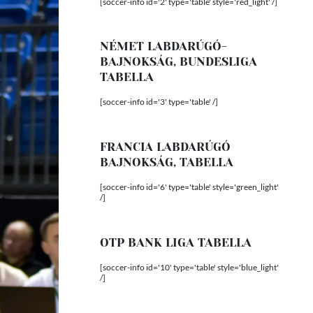
[soccer-info id='2' type='table' style='red_light' /]
NÉMET LABDARÚGÓ-
BAJNOKSÁG, BUNDESLIGA
TABELLA
[soccer-info id='3' type='table' /]
FRANCIA LABDARÚGÓ
BAJNOKSÁG, TABELLA
[soccer-info id='6' type='table' style='green_light'
/]
OTP BANK LIGA TABELLA
[soccer-info id='10' type='table' style='blue_light'
/]