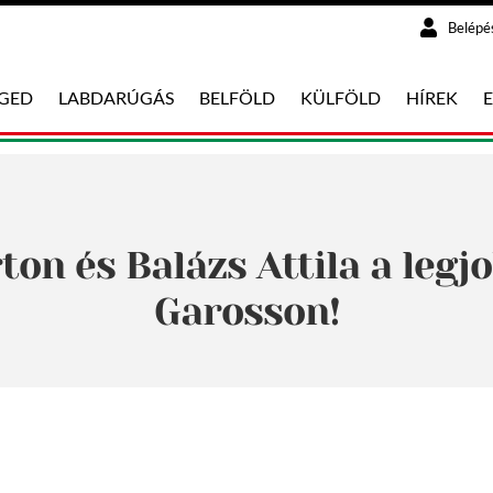
Belépé
EGED
LABDARÚGÁS
BELFÖLD
KÜLFÖLD
HÍREK
ton és Balázs Attila a legj
Garosson!