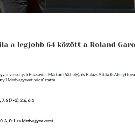
ila a legjobb 64 között a Roland Gar
yar versenyző Fucsovics Márton (63.hely), és Balázs Attila (87.hely) tová
Danyil Medvegyevet búcsúztatta.
, 7:6 (7–3), 2:6, 6:1
40-A,
0-1
-ra
Medvegyev
vezet.