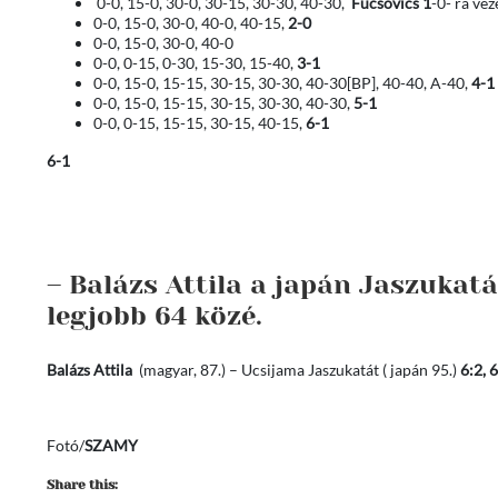
0-0, 15-0, 30-0, 30-15, 30-30, 40-30,
Fucsovics 1
-0- ra vez
0-0, 15-0, 30-0, 40-0, 40-15,
2-0
0-0, 15-0, 30-0, 40-0
0-0, 0-15, 0-30, 15-30, 15-40,
3-1
0-0, 15-0, 15-15, 30-15, 30-30, 40-30
[BP]
, 40-40, A-40,
4-1
0-0, 15-0, 15-15, 30-15, 30-30, 40-30,
5-1
0-0, 0-15, 15-15, 30-15, 40-15,
6-1
6-1
– Balázs Attila a japán Jaszukatá
legjobb 64 közé.
Balázs Attila
(magyar, 87.) – Ucsijama Jaszukatát ( japán 95.)
6:2, 6
Fotó/
SZAMY
Share this: