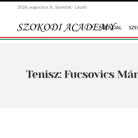
2026. augusztus. 8., Szombat - László
FŐOLDAL
SZ
Tenisz: Fucsovics Már