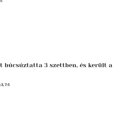
et.
t búcsúztatta 3 szettben, és került a
:3, 7:5