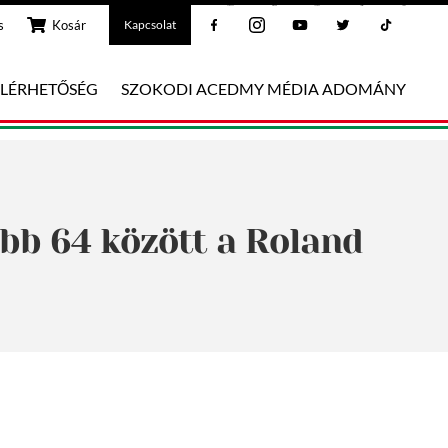
Facebook
Instagram
Youtube
Twitter
Tiktok
s
Kosár
Kapcsolat
ELÉRHETŐSÉG
SZOKODI ACEDMY MÉDIA ADOMÁNY
obb 64 között a Roland