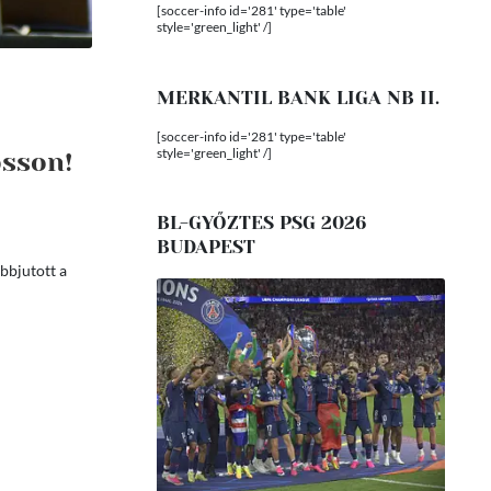
[soccer-info id='281' type='table'
style='green_light' /]
MERKANTIL BANK LIGA NB II.
[soccer-info id='281' type='table'
style='green_light' /]
osson!
BL-GYŐZTES PSG 2026
BUDAPEST
bbjutott a