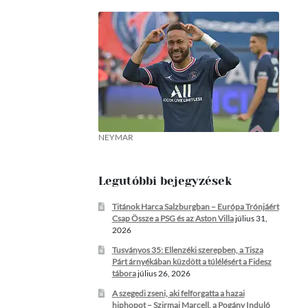
NEYMAR
Legutóbbi bejegyzések
Titánok Harca Salzburgban – Európa Trónjáért
Csap Össze a PSG és az Aston Villa
július 31,
2026
Tusványos 35: Ellenzéki szerepben, a Tisza
Párt árnyékában küzdött a túlélésért a Fidesz
tábora
július 26, 2026
A szegedi zseni, aki felforgatta a hazai
hiphopot – Szirmai Marcell, a Pogány Induló