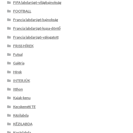
FIFA labdarúgó-világbajnokság
FOOTBALL
Francia labdarúgó bajnokság
Francia labdarúgó kupa-döntő
Francia labdarúgó-válogatott
FRISS HÍREK
Futsal
Galéria
Hírek
INTERJÚK
Itthon
Kajak-kenu
Kecskeméti TE
Kézilabda
KÉZILABDA
Kosárlabda