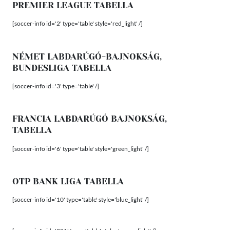
PREMIER LEAGUE TABELLA
[soccer-info id='2' type='table' style='red_light' /]
NÉMET LABDARÚGÓ-BAJNOKSÁG,
BUNDESLIGA TABELLA
[soccer-info id='3' type='table' /]
FRANCIA LABDARÚGÓ BAJNOKSÁG,
TABELLA
[soccer-info id='6' type='table' style='green_light' /]
OTP BANK LIGA TABELLA
[soccer-info id='10' type='table' style='blue_light' /]