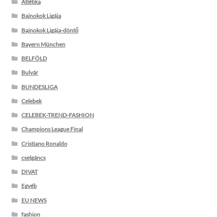
Atlétika
Bajnokok Ligája
Bajnokok Ligája-döntő
Bayern München
BELFÖLD
Bulvár
BUNDESLIGA
Celebek
CELEBEK-TREND-FASHION
Champions League Final
Cristiano Ronaldo
cselgáncs
DIVAT
Egyéb
EU NEWS
fashion