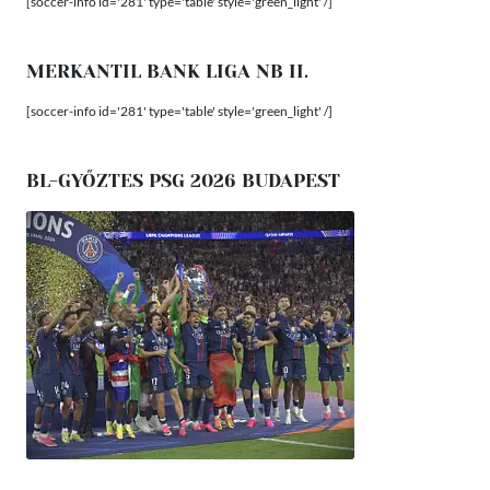
[soccer-info id='281' type='table' style='green_light' /]
MERKANTIL BANK LIGA NB II.
[soccer-info id='281' type='table' style='green_light' /]
BL-GYŐZTES PSG 2026 BUDAPEST