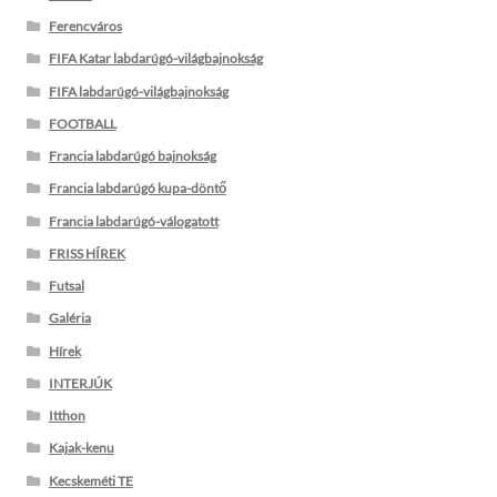
Ferencváros
FIFA Katar labdarúgó-világbajnokság
FIFA labdarúgó-világbajnokság
FOOTBALL
Francia labdarúgó bajnokság
Francia labdarúgó kupa-döntő
Francia labdarúgó-válogatott
FRISS HÍREK
Futsal
Galéria
Hírek
INTERJÚK
Itthon
Kajak-kenu
Kecskeméti TE