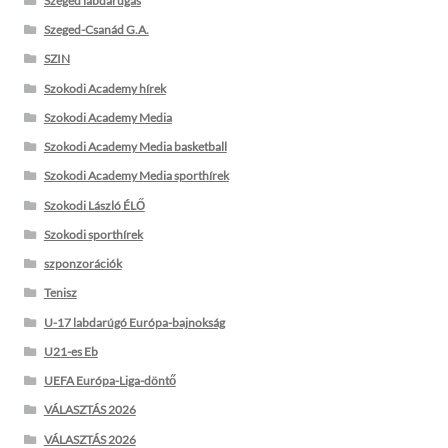
Szeged labdarúgás
Szeged-Csanád G.A.
SZIN
Szokodi Academy hírek
Szokodi Academy Media
Szokodi Academy Media basketball
Szokodi Academy Media sporthírek
Szokodi László ÉLŐ
Szokodi sporthírek
szponzorációk
Tenisz
U-17 labdarúgó Európa-bajnokság
U21-es Eb
UEFA Európa-Liga-döntő
VÁLASZTÁS 2026
VÁLASZTÁS 2026