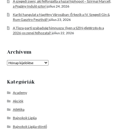
A szegedi zseni, aki felforgatta a hazai hiphopot – Szirmai Marcell,
a Pogány Induló sztori
július 24, 2026
Karibi hangulat a Napfény Városában: Érkezik a IV. Szegedi Gin &
Rum Gasztro Fesztivál!
július 23, 2026
A Tisza-parti szabadság himnusza: Ilyen a SZIN-életérzés és a
2026-os zenei felhozatal!
július 22, 2026
Archívum
Archívum
Kategóriák
Academy
Akciók
Atlétika
Bajnokok Ligája
Bajnokok Ligája-döntő