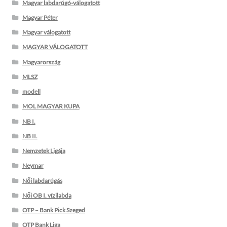
Magyar labdarúgó-válogatott
Magyar Péter
Magyar válogatott
MAGYAR VÁLOGATOTT
Magyarország
MLSZ
modell
MOL MAGYAR KUPA
NB I.
NB II.
Nemzetek Ligája
Neymar
Női labdarúgás
Női OB I. vízilabda
OTP – Bank Pick Szeged
OTP Bank Liga