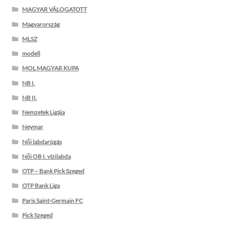
MAGYAR VÁLOGATOTT
Magyarország
MLSZ
modell
MOL MAGYAR KUPA
NB I.
NB II.
Nemzetek Ligája
Neymar
Női labdarúgás
Női OB I. vízilabda
OTP – Bank Pick Szeged
OTP Bank Liga
Paris Saint-Germain FC
Pick Szeged