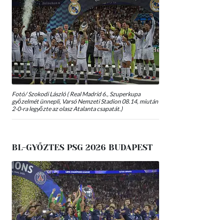
Fotó/ Szokodi László ( Real Madrid 6., Szuperkupa
győzelmét ünnepli, Varsó Nemzeti Stadion 08.14, miután
2-0-ra legyőzte az olasz Atalanta csapatát.)
BL-GYŐZTES PSG 2026 BUDAPEST