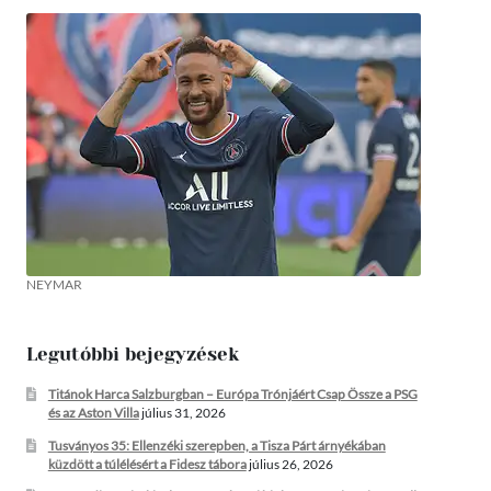
NEYMAR
Legutóbbi bejegyzések
Titánok Harca Salzburgban – Európa Trónjáért Csap Össze a PSG
és az Aston Villa
július 31, 2026
Tusványos 35: Ellenzéki szerepben, a Tisza Párt árnyékában
küzdött a túlélésért a Fidesz tábora
július 26, 2026