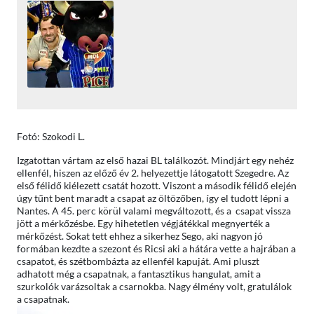
Fotó: Szokodi L.
Izgatottan vártam az első hazai BL találkozót. Mindjárt egy nehéz
ellenfél, hiszen az előző év 2. helyezettje látogatott Szegedre. Az
első félidő kiélezett csatát hozott. Viszont a második félidő elején
úgy tűnt bent maradt a csapat az öltözőben, így el tudott lépni a
Nantes. A 45. perc körül valami megváltozott, és a csapat vissza
jött a mérkőzésbe. Egy hihetetlen végjátékkal megnyerték a
mérkőzést. Sokat tett ehhez a sikerhez Sego, aki nagyon jó
formában kezdte a szezont és Ricsi aki a hátára vette a hajrában a
csapatot, és szétbombázta az ellenfél kapuját. Ami pluszt
adhatott még a csapatnak, a fantasztikus hangulat, amit a
szurkolók varázsoltak a csarnokba. Nagy élmény volt, gratulálok
a csapatnak.