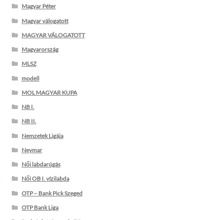
Magyar Péter
Magyar válogatott
MAGYAR VÁLOGATOTT
Magyarország
MLSZ
modell
MOL MAGYAR KUPA
NB I.
NB II.
Nemzetek Ligája
Neymar
Női labdarúgás
Női OB I. vízilabda
OTP – Bank Pick Szeged
OTP Bank Liga