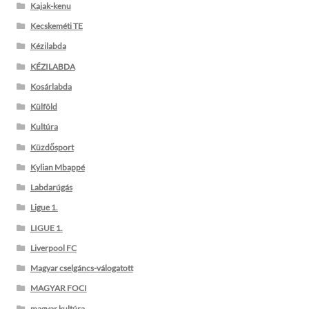
Kajak-kenu
Kecskeméti TE
Kézilabda
KÉZILABDA
Kosárlabda
Külföld
Kultúra
Küzdősport
Kylian Mbappé
Labdarúgás
Ligue 1.
LIGUE 1.
Liverpool FC
Magyar cselgáncs-válogatott
MAGYAR FOCI
magyar kultúra