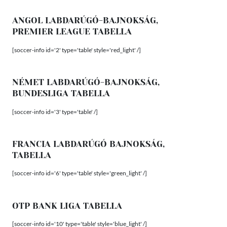
ANGOL LABDARÚGÓ-BAJNOKSÁG,
PREMIER LEAGUE TABELLA
[soccer-info id='2' type='table' style='red_light' /]
NÉMET LABDARÚGÓ-BAJNOKSÁG,
BUNDESLIGA TABELLA
[soccer-info id='3' type='table' /]
FRANCIA LABDARÚGÓ BAJNOKSÁG,
TABELLA
[soccer-info id='6' type='table' style='green_light' /]
OTP BANK LIGA TABELLA
[soccer-info id='10' type='table' style='blue_light' /]