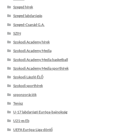
Szeged hírek
Szeged labdarúgás
Szeged-Csanád G.A.
SZIN
Szokodi Academy hírek
Szokodi Academy Media
Szokodi Academy Media basketball
Szokodi Academy Media sporthírek
Szokodi László ÉLŐ
Szokodi sporthírek
szponzorációk
Tenisz
U-17 labdarúgó Európa-bajnokság
U21-es Eb
UEFA Európa-Liga-döntő