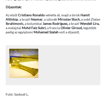
Díjazottak:
Az elsőt
Cristiano Ronaldo
vehette át, majd a török
Hamit
Altintop
, a brazil
Neymar
, a szlovák
Miroslav Stoch,
a svéd Zlatan
Ibrahimovic,
a kolumbiai
James Rodríguez,
a brazil
Wendell Lira,
a malajziai
Mohd Faiz Subri,
a francia
Olivier Giroud,
legutóbb
pedig az egyiptomi
Mohamed Szalah
volt a díjazott.
Fotó: Szokodi L.