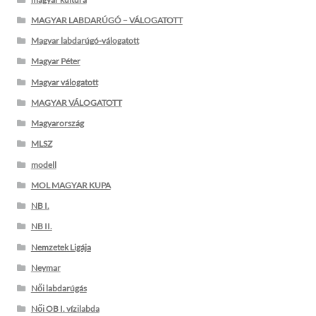
MAGYAR LABDARÚGÓ – VÁLOGATOTT
Magyar labdarúgó-válogatott
Magyar Péter
Magyar válogatott
MAGYAR VÁLOGATOTT
Magyarország
MLSZ
modell
MOL MAGYAR KUPA
NB I.
NB II.
Nemzetek Ligája
Neymar
Női labdarúgás
Női OB I. vízilabda