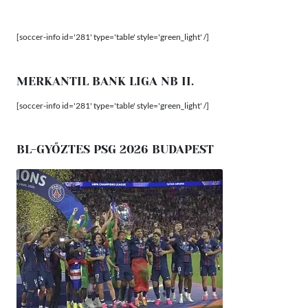
[soccer-info id='281' type='table' style='green_light' /]
MERKANTIL BANK LIGA NB II.
[soccer-info id='281' type='table' style='green_light' /]
BL-GYŐZTES PSG 2026 BUDAPEST