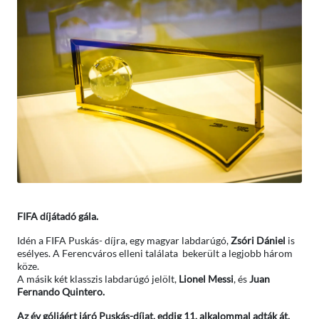
FIFA díjátadó gála.
Idén a FIFA Puskás- díjra, egy magyar labdarúgó,
Zsóri Dániel
is
esélyes. A Ferencváros elleni találata bekerült a legjobb három
köze.
A másik két klasszis labdarúgó jelölt,
Lionel Messi
, és
Juan
Fernando Quintero.
Az év góljáért járó Puskás-díjat, eddig 11. alkalommal adták át.