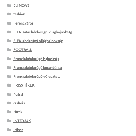
EU NEWS
fashion
Ferencváros
FIFA Katar labdarúgó-világbajnokság
FIFA labdarúgó-világbajnokság
FOOTBALL
Francia labdarúgó bajnokság
Francia labdarúgó kupa-döntő
Francia labdarúgó-válogatott
FRISS HÍREK
Futsal
Galéria
Hírek
INTERJÚK
Itthon