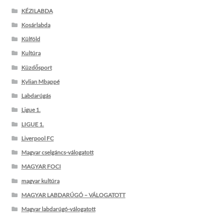
KÉZILABDA
Kosárlabda
Külföld
Kultúra
Küzdősport
Kylian Mbappé
Labdarúgás
Ligue 1.
LIGUE 1.
Liverpool FC
Magyar cselgáncs-válogatott
MAGYAR FOCI
magyar kultúra
MAGYAR LABDARÚGÓ – VÁLOGATOTT
Magyar labdarúgó-válogatott