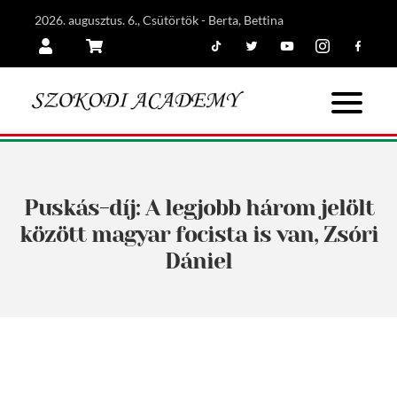
2026. augusztus. 6., Csütörtök - Berta, Bettina
Tiktok
Twitter
Youtube
Instagram
Facebook
Belépés
Kosár
Puskás-díj: A legjobb három jelölt
között magyar focista is van, Zsóri
Dániel