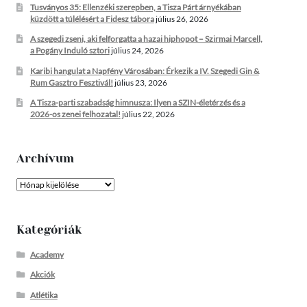
Tusványos 35: Ellenzéki szerepben, a Tisza Párt árnyékában
küzdött a túlélésért a Fidesz tábora
július 26, 2026
A szegedi zseni, aki felforgatta a hazai hiphopot – Szirmai Marcell,
a Pogány Induló sztori
július 24, 2026
Karibi hangulat a Napfény Városában: Érkezik a IV. Szegedi Gin &
Rum Gasztro Fesztivál!
július 23, 2026
A Tisza-parti szabadság himnusza: Ilyen a SZIN-életérzés és a
2026-os zenei felhozatal!
július 22, 2026
Archívum
Archívum
Kategóriák
Academy
Akciók
Atlétika