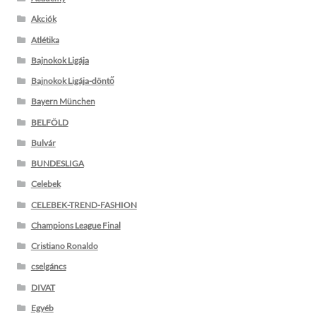
Akciók
Atlétika
Bajnokok Ligája
Bajnokok Ligája-döntő
Bayern München
BELFÖLD
Bulvár
BUNDESLIGA
Celebek
CELEBEK-TREND-FASHION
Champions League Final
Cristiano Ronaldo
cselgáncs
DIVAT
Egyéb