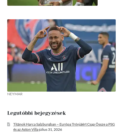
NEYMAR
Legutóbbi bejegyzések
Titánok Harca Salzburgban – Európa Trónjáért Csap Össze a PSG
és az Aston Villa
július 31, 2026