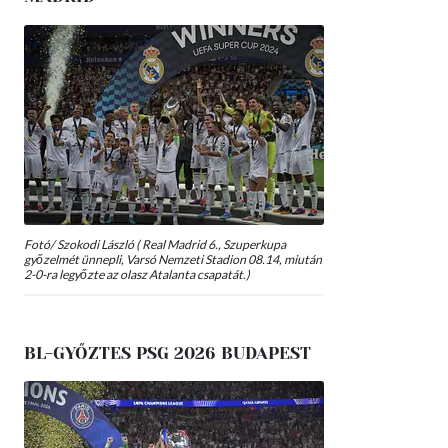
Fotó/ Szokodi László ( Real Madrid 6., Szuperkupa
győzelmét ünnepli, Varsó Nemzeti Stadion 08.14, miután
2-0-ra legyőzte az olasz Atalanta csapatát.)
BL-GYŐZTES PSG 2026 BUDAPEST