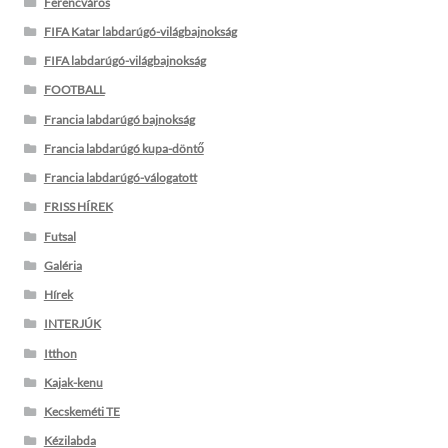
Ferencváros
FIFA Katar labdarúgó-világbajnokság
FIFA labdarúgó-világbajnokság
FOOTBALL
Francia labdarúgó bajnokság
Francia labdarúgó kupa-döntő
Francia labdarúgó-válogatott
FRISS HÍREK
Futsal
Galéria
Hírek
INTERJÚK
Itthon
Kajak-kenu
Kecskeméti TE
Kézilabda