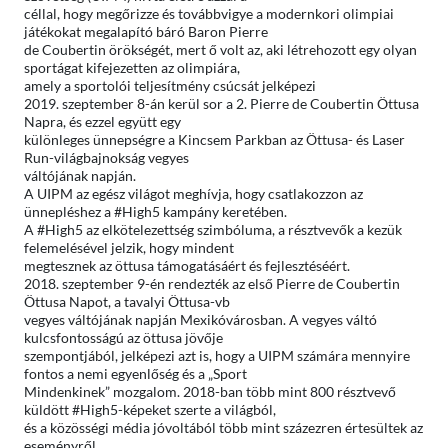
céllal, hogy megőrizze és továbbvigye a modernkori olimpiai
játékokat megalapító báró Baron Pierre
de Coubertin örökségét, mert ő volt az, aki létrehozott egy olyan
sportágat kifejezetten az olimpiára,
amely a sportolói teljesítmény csúcsát jelképezi
2019. szeptember 8-án kerül sor a 2. Pierre de Coubertin Öttusa
Napra, és ezzel együtt egy
különleges ünnepségre a Kincsem Parkban az Öttusa- és Laser
Run-világbajnokság vegyes
váltójának napján.
A UIPM az egész világot meghívja, hogy csatlakozzon az
ünnepléshez a #High5 kampány keretében.
A #High5 az elkötelezettség szimbóluma, a résztvevők a kezük
felemelésével jelzik, hogy mindent
megtesznek az öttusa támogatásáért és fejlesztéséért.
2018. szeptember 9-én rendezték az első Pierre de Coubertin
Öttusa Napot, a tavalyi Öttusa-vb
vegyes váltójának napján Mexikóvárosban. A vegyes váltó
kulcsfontosságú az öttusa jövője
szempontjából, jelképezi azt is, hogy a UIPM számára mennyire
fontos a nemi egyenlőség és a „Sport
Mindenkinek” mozgalom. 2018-ban több mint 800 résztvevő
küldött #High5-képeket szerte a világból,
és a közösségi média jóvoltából több mint százezren értesültek az
eseményről.