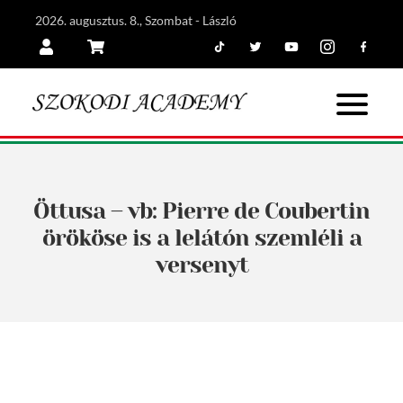
2026. augusztus. 8., Szombat - László
Tiktok
Twitter
Youtube
Instagram
Facebook
Belépés
Kosár
Öttusa – vb: Pierre de Coubertin
örököse is a lelátón szemléli a
versenyt