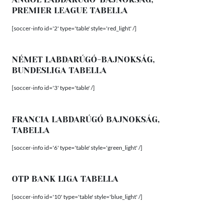
PREMIER LEAGUE TABELLA
[soccer-info id='2' type='table' style='red_light' /]
NÉMET LABDARÚGÓ-BAJNOKSÁG,
BUNDESLIGA TABELLA
[soccer-info id='3' type='table' /]
FRANCIA LABDARÚGÓ BAJNOKSÁG,
TABELLA
[soccer-info id='6' type='table' style='green_light' /]
OTP BANK LIGA TABELLA
[soccer-info id='10' type='table' style='blue_light' /]