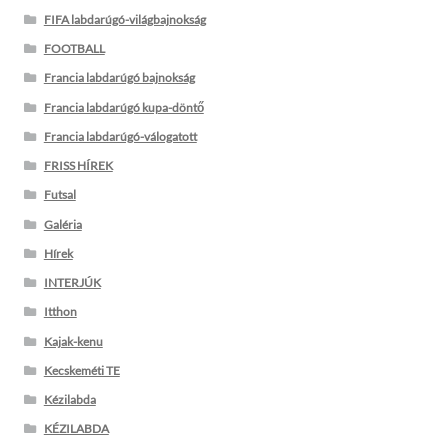
FIFA labdarúgó-világbajnokság
FOOTBALL
Francia labdarúgó bajnokság
Francia labdarúgó kupa-döntő
Francia labdarúgó-válogatott
FRISS HÍREK
Futsal
Galéria
Hírek
INTERJÚK
Itthon
Kajak-kenu
Kecskeméti TE
Kézilabda
KÉZILABDA