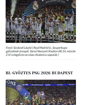
Fotó/ Szokodi László ( Real Madrid 6., Szuperkupa
győzelmét ünnepli, Varsó Nemzeti Stadion 08.14, miután
2-0-ra legyőzte az olasz Atalanta csapatát.)
BL-GYŐZTES PSG 2026 BUDAPEST