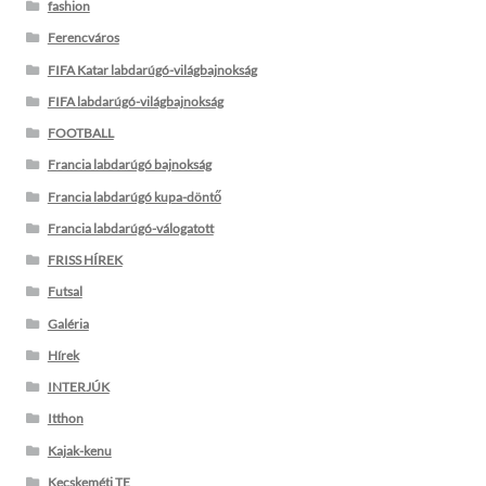
fashion
Ferencváros
FIFA Katar labdarúgó-világbajnokság
FIFA labdarúgó-világbajnokság
FOOTBALL
Francia labdarúgó bajnokság
Francia labdarúgó kupa-döntő
Francia labdarúgó-válogatott
FRISS HÍREK
Futsal
Galéria
Hírek
INTERJÚK
Itthon
Kajak-kenu
Kecskeméti TE