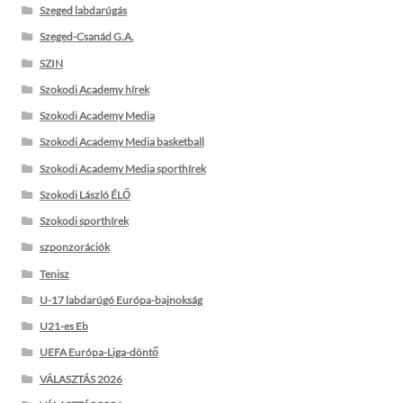
Szeged labdarúgás
Szeged-Csanád G.A.
SZIN
Szokodi Academy hírek
Szokodi Academy Media
Szokodi Academy Media basketball
Szokodi Academy Media sporthírek
Szokodi László ÉLŐ
Szokodi sporthírek
szponzorációk
Tenisz
U-17 labdarúgó Európa-bajnokság
U21-es Eb
UEFA Európa-Liga-döntő
VÁLASZTÁS 2026