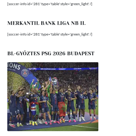
[soccer-info id='281' type='table' style='green_light' /]
MERKANTIL BANK LIGA NB II.
[soccer-info id='281' type='table' style='green_light' /]
BL-GYŐZTES PSG 2026 BUDAPEST