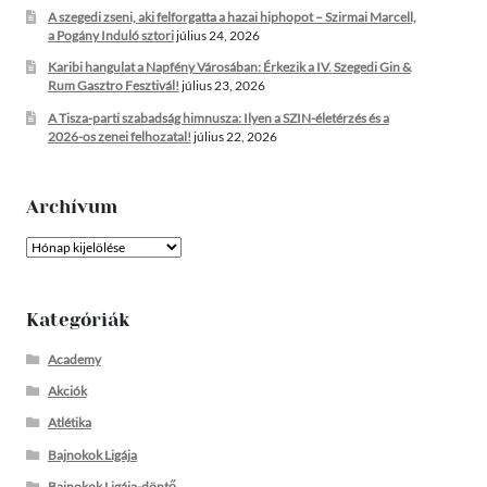
A szegedi zseni, aki felforgatta a hazai hiphopot – Szirmai Marcell,
a Pogány Induló sztori
július 24, 2026
Karibi hangulat a Napfény Városában: Érkezik a IV. Szegedi Gin &
Rum Gasztro Fesztivál!
július 23, 2026
A Tisza-parti szabadság himnusza: Ilyen a SZIN-életérzés és a
2026-os zenei felhozatal!
július 22, 2026
Archívum
Archívum
Kategóriák
Academy
Akciók
Atlétika
Bajnokok Ligája
Bajnokok Ligája-döntő