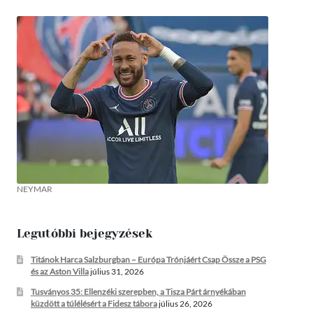
NEYMAR
Legutóbbi bejegyzések
Titánok Harca Salzburgban – Európa Trónjáért Csap Össze a PSG
és az Aston Villa
július 31, 2026
Tusványos 35: Ellenzéki szerepben, a Tisza Párt árnyékában
küzdött a túlélésért a Fidesz tábora
július 26, 2026