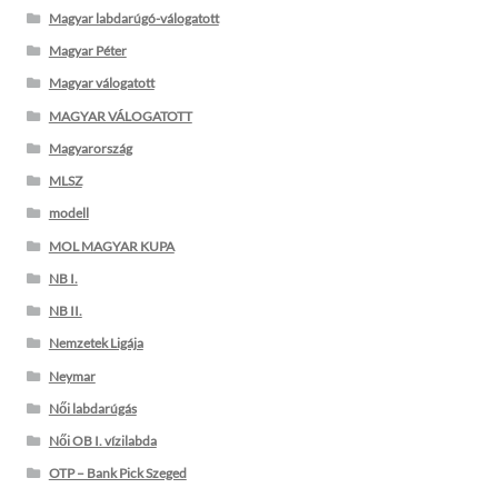
Magyar labdarúgó-válogatott
Magyar Péter
Magyar válogatott
MAGYAR VÁLOGATOTT
Magyarország
MLSZ
modell
MOL MAGYAR KUPA
NB I.
NB II.
Nemzetek Ligája
Neymar
Női labdarúgás
Női OB I. vízilabda
OTP – Bank Pick Szeged