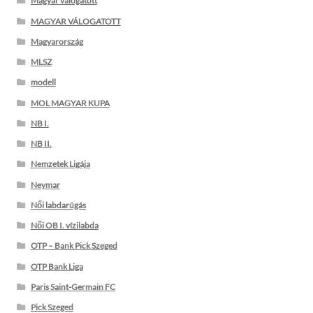
Magyar válogatott
MAGYAR VÁLOGATOTT
Magyarország
MLSZ
modell
MOL MAGYAR KUPA
NB I.
NB II.
Nemzetek Ligája
Neymar
Női labdarúgás
Női OB I. vízilabda
OTP – Bank Pick Szeged
OTP Bank Liga
Paris Saint-Germain FC
Pick Szeged