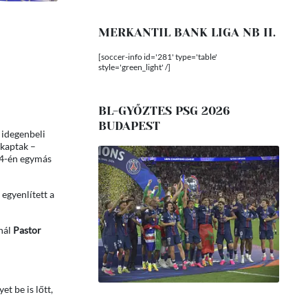
MERKANTIL BANK LIGA NB II.
[soccer-info id='281' type='table'
style='green_light' /]
BL-GYŐZTES PSG 2026
BUDAPEST
 idegenbeli
ikaptak –
.14-én egymás
 egyenlített a
-nál
Pastor
t be is lőtt,