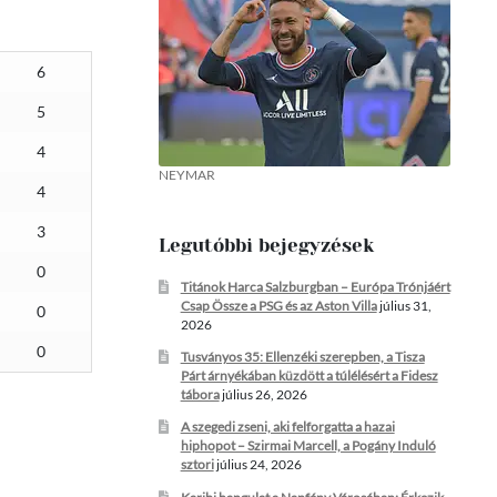
6
5
4
NEYMAR
4
3
Legutóbbi bejegyzések
0
Titánok Harca Salzburgban – Európa Trónjáért
Csap Össze a PSG és az Aston Villa
július 31,
0
2026
0
Tusványos 35: Ellenzéki szerepben, a Tisza
Párt árnyékában küzdött a túlélésért a Fidesz
tábora
július 26, 2026
A szegedi zseni, aki felforgatta a hazai
hiphopot – Szirmai Marcell, a Pogány Induló
sztori
július 24, 2026