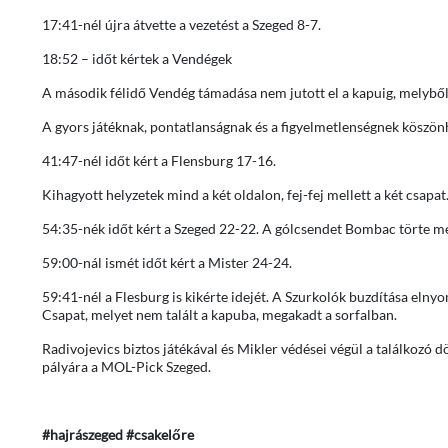
17:41-nél újra átvette a vezetést a Szeged 8-7.
18:52 – időt kértek a Vendégek
A második félidő Vendég támadása nem jutott el a kapuig, melybő
A gyors játéknak, pontatlanságnak és a figyelmetlenségnek köszönhe
41:47-nél időt kért a Flensburg 17-16.
Kihagyott helyzetek mind a két oldalon, fej-fej mellett a két csapat
54:35-nék időt kért a Szeged 22-22. A gólcsendet Bombac törte m
59:00-nál ismét időt kért a Mister 24-24.
59:41-nél a Flesburg is kikérte idejét. A Szurkolók buzdítása elny
Csapat, melyet nem talált a kapuba, megakadt a sorfalban.
Radivojevics biztos játékával és Mikler védései végül a találkozó
pályára a MOL-Pick Szeged.
#hajrászeged #csakelőre