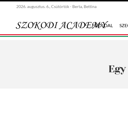
2026. augusztus. 6., Csütörtök - Berta, Bettina
FŐOLDAL
SZ
Egy