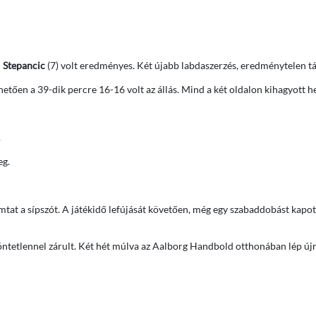
l
Stepancic
(7) volt eredményes. Két újabb labdaszerzés, eredménytelen t
tően a 39-dik percre 16-16 volt az állás. Mind a két oldalon kihagyott he
.
eg.
omtat a sípszót. A játékidő lefújását követően, még egy szabaddobást kapo
 döntetlennel zárult. Két hét múlva az Aalborg Handbold otthonában lép új