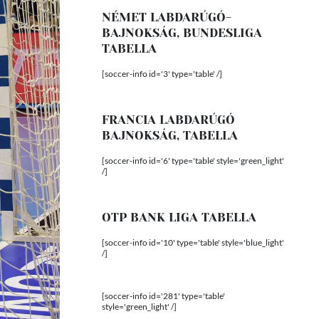
NÉMET LABDARÚGÓ-
BAJNOKSÁG, BUNDESLIGA
TABELLA
[soccer-info id='3' type='table' /]
FRANCIA LABDARÚGÓ
BAJNOKSÁG, TABELLA
[soccer-info id='6' type='table' style='green_light'
/]
OTP BANK LIGA TABELLA
[soccer-info id='10' type='table' style='blue_light'
/]
[soccer-info id='281' type='table'
style='green_light' /]