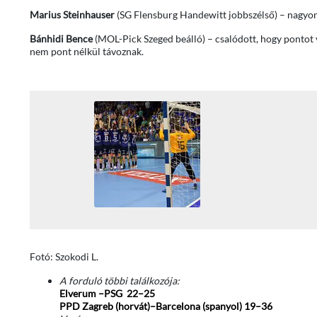
Marius Steinhauser
(SG Flensburg Handewitt jobbszélső) – nagyon
Bánhidi Bence
(MOL-Pick Szeged beálló) – csalódott, hogy pontot 
nem pont nélkül távoznak.
Fotó: Szokodi L.
A forduló többi találkozója:
Elverum –PSG 22–25
PPD Zagreb (horvát)–Barcelona (spanyol) 19–36