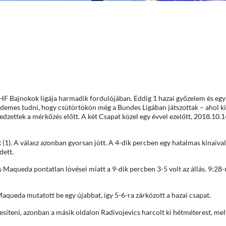
F Bajnokok ligája harmadik fordulójában. Eddig 1 hazai győzelem és egy
emes tudni, hogy csütörtökön még a Bundes Ligában játszottak – ahol k
edzettek a mérkőzés előtt. A két Csapat közel egy évvel ezelőtt, 2018.10
c
(1). A válasz azonban gyorsan jött. A 4-dik percben egy hatalmas kínaival
dett.
s Maqueda pontatlan lövései miatt a 9-dik percben 3-5 volt az állás. 9:28
Maqueda mutatott be egy újabbat, így 5-6-ra zárkózott a hazai csapat.
íteni, azonban a másik oldalon Radivojevics harcolt ki hétméterest, melye