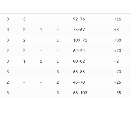
3
3
–
–
92–76
+16
3
2
1
–
75–67
+8
3
2
–
1
109–71
+38
2
2
–
–
64–44
+20
3
1
1
1
80–82
–2
3
–
–
3
65–85
–20
2
–
–
2
45–70
–25
3
–
–
3
68–103
–35