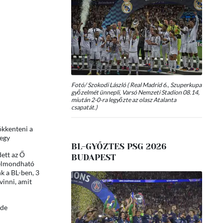
Fotó/ Szokodi László ( Real Madrid 6., Szuperkupa
győzelmét ünnepli, Varsó Nemzeti Stadion 08.14,
miután 2-0-ra legyőzte az olasz Atalanta
csapatát.)
ökkenteni a
 egy
BL-GYŐZTES PSG 2026
dett az Ő
BUDAPEST
s elmondható
k a BL-ben, 3
vinni, amit
 de