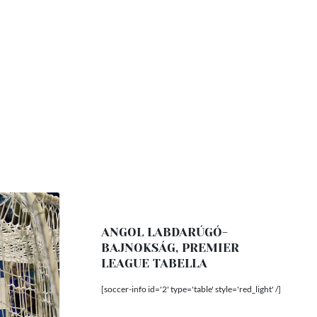
ANGOL LABDARÚGÓ-
BAJNOKSÁG, PREMIER
LEAGUE TABELLA
[soccer-info id='2' type='table' style='red_light' /]