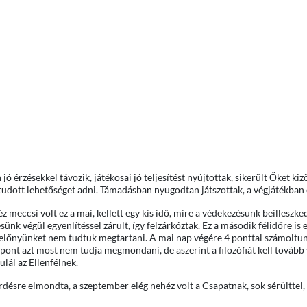
 érzésekkel távozik, játékosai jó teljesítést nyújtottak, sikerült Őket kiz
tudott lehetőséget adni. Támadásban nyugodtan játszottak, a végjátékban
eccsi volt ez a mai, kellett egy kis idő, mire a védekezésünk beilleszke
sünk végül egyenlítéssel zárult, így felzárkóztak. Ez a második félidőre i
 előnyünket nem tudtuk megtartani. A mai nap végére 4 ponttal számoltun
 pont azt most nem tudja megmondani, de aszerint a filozófiát kell tovább 
ulál az Ellenfélnek.
rdésre elmondta, a szeptember elég nehéz volt a Csapatnak, sok sérülttel,