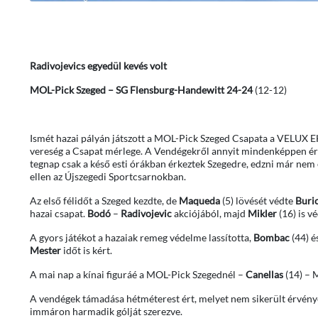
Radivojevics egyedül kevés volt
MOL-Pick Szeged – SG Flensburg-Handewitt 24-24
(12-12)
Ismét hazai pályán játszott a MOL-Pick Szeged Csapata a VELUX EH
vereség a Csapat mérlege. A Vendégekről annyit mindenképpen érd
tegnap csak a késő esti órákban érkeztek Szegedre, edzni már nem 
ellen az Újszegedi Sportcsarnokban.
Az első félidőt a Szeged kezdte, de
Maqueda
(5) lövését védte
Buri
hazai csapat.
Bodó
–
Radivojevic
akciójából, majd
Mikler
(16) is vé
A gyors játékot a hazaiak remeg védelme lassította,
Bombac
(44) é
Mester
időt is kért.
A mai nap a kínai figuráé a MOL-Pick Szegednél –
Canellas
(14) – 
A vendégek támadása hétméterest ért, melyet nem sikerült érvényes
immáron harmadik gólját szerezve.