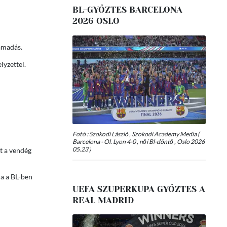
BL-GYŐZTES BARCELONA
2026 OSLO
ámadás.
lyzettel.
Fotó : Szokodi László , Szokodi Academy Media (
Barcelona - Ol. Lyon 4-0 , női Bl-döntő , Oslo 2026
05.23 )
tt a vendég
ra a BL-ben
UEFA SZUPERKUPA GYŐZTES A
REAL MADRID