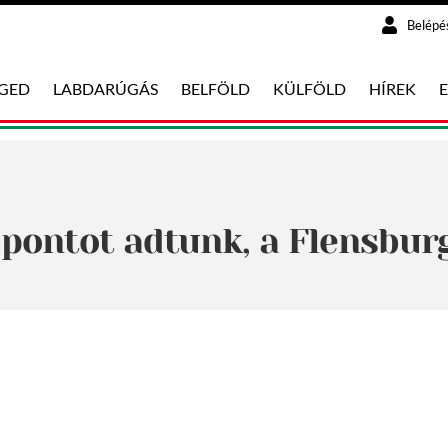
Belépé
EGED
LABDARÚGÁS
BELFÖLD
KÜLFÖLD
HÍREK
 pontot adtunk, a Flensbur