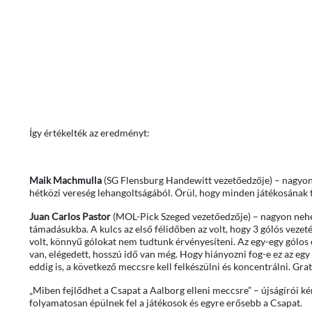
Így értékelték az eredményt:
Maik Machmulla
(SG Flensburg Handewitt vezetőedzője) – nagyon jó
hétközi vereség lehangoltságából. Örül, hogy minden játékosának 
Juan Carlos Pastor
(MOL-Pick Szeged vezetőedzője) – nagyon nehéz m
támadásukba. A kulcs az első félidőben az volt, hogy 3 gólós vezeté
volt, könnyű gólokat nem tudtunk érvényesíteni. Az egy-egy gólos
van, elégedett, hosszú idő van még. Hogy hiányozni fog-e ez az egy
eddig is, a következő meccsre kell felkészülni és koncentrálni. Grat
„Miben fejlődhet a Csapat a Aalborg elleni meccsre” – újságírói ké
folyamatosan épülnek fel a játékosok és egyre erősebb a Csapat.