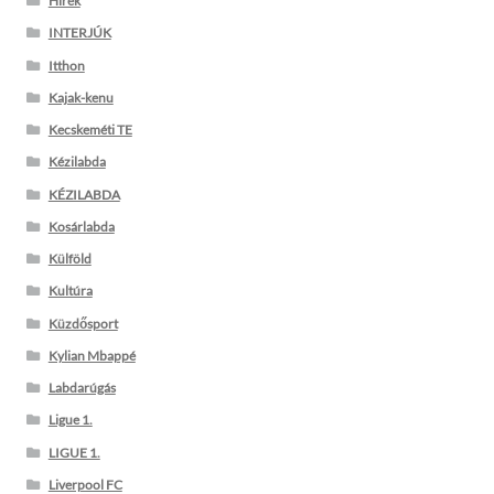
Hírek
INTERJÚK
Itthon
Kajak-kenu
Kecskeméti TE
Kézilabda
KÉZILABDA
Kosárlabda
Külföld
Kultúra
Küzdősport
Kylian Mbappé
Labdarúgás
Ligue 1.
LIGUE 1.
Liverpool FC