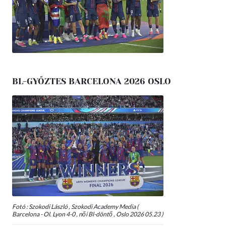
BL-GYŐZTES BARCELONA 2026 OSLO
Fotó : Szokodi László , Szokodi Academy Media (
Barcelona - Ol. Lyon 4-0 , női Bl-döntő , Oslo 2026 05.23 )