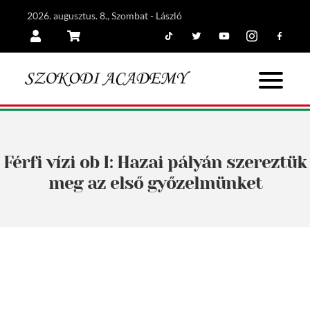
2026. augusztus. 8., Szombat - László
Tiktok
Twitter
Youtube
Instagram
Facebook
Belépés
Kosár
Férfi vízi ob I: Hazai pályán szereztük
meg az első győzelmünket