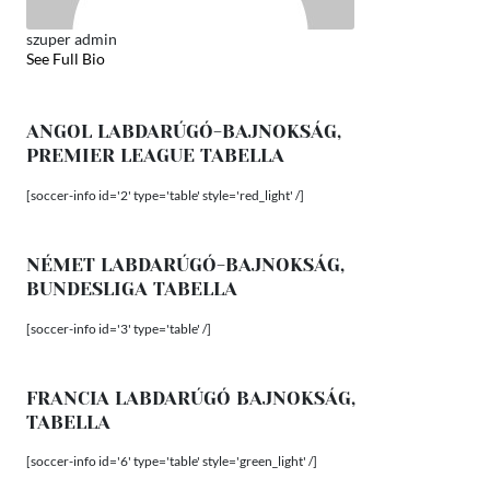
szuper admin
See Full Bio
ANGOL LABDARÚGÓ-BAJNOKSÁG,
PREMIER LEAGUE TABELLA
[soccer-info id='2' type='table' style='red_light' /]
NÉMET LABDARÚGÓ-BAJNOKSÁG,
BUNDESLIGA TABELLA
[soccer-info id='3' type='table' /]
FRANCIA LABDARÚGÓ BAJNOKSÁG,
TABELLA
[soccer-info id='6' type='table' style='green_light' /]