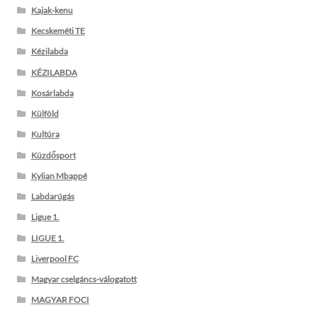
Kajak-kenu
Kecskeméti TE
Kézilabda
KÉZILABDA
Kosárlabda
Külföld
Kultúra
Küzdősport
Kylian Mbappé
Labdarúgás
Ligue 1.
LIGUE 1.
Liverpool FC
Magyar cselgáncs-válogatott
MAGYAR FOCI