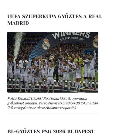
UEFA SZUPERKUPA GYŐZTES A REAL
MADRID
Fotó/ Szokodi László ( Real Madrid 6., Szuperkupa
győzelmét ünnepli, Varsó Nemzeti Stadion 08.14, miután
2-0-ra legyőzte az olasz Atalanta csapatát.)
BL-GYŐZTES PSG 2026 BUDAPEST