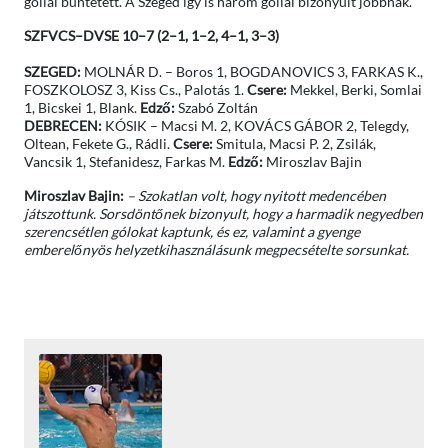
góllal büntetett. A Szeged így is három góllal bizonyult jobbnak.
SZFVCS–DVSE 10–7 (2–1, 1–2, 4–1, 3–3)
SZEGED:
MOLNÁR D. – Boros 1, BOGDANOVICS 3, FARKAS K.,
FOSZKOLOSZ 3, Kiss Cs., Palotás 1.
Csere:
Mekkel, Berki, Somlai
1, Bicskei 1, Blank.
Edző:
Szabó Zoltán
DEBRECEN:
KÓSIK – Macsi M. 2, KOVÁCS GÁBOR 2, Telegdy,
Oltean, Fekete G., Rádli.
Csere:
Smitula, Macsi P. 2, Zsilák,
Vancsik 1, Stefanidesz, Farkas M.
Edző:
Miroszlav Bajin
Miroszlav Bajin:
– Szokatlan volt, hogy nyitott medencében
játszottunk. Sorsdöntőnek bizonyult, hogy a harmadik negyedben
szerencsétlen gólokat kaptunk, és ez, valamint a gyenge
emberelőnyös helyzetkihasználásunk megpecsételte sorsunkat.