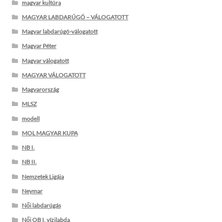
magyar kultúra
MAGYAR LABDARÚGÓ – VÁLOGATOTT
Magyar labdarúgó-válogatott
Magyar Péter
Magyar válogatott
MAGYAR VÁLOGATOTT
Magyarország
MLSZ
modell
MOL MAGYAR KUPA
NB I.
NB II.
Nemzetek Ligája
Neymar
Női labdarúgás
Női OB I. vízilabda