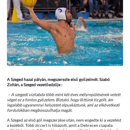
A Szeged hazai pályán, megszerezte első győzelmét. Szabó
Zoltán, a Szeged vezetőedzője :
– A szegedi vízilabda több mint két éves mélyrepülésének vetett
véget ez a fontos győzelem. Biztató, hogy lőttünk tíz gólt, ám
legalább ugyanennyi helyzetet elpuskáztunk, ami az elkövetkező
fordulókban megbosszulhatja magát.
A Szeged az első gól megszerzése után, nem engedte ki a vezetést
a kezéből. Több ziccert is hibázott, amit a Debrecen csapata