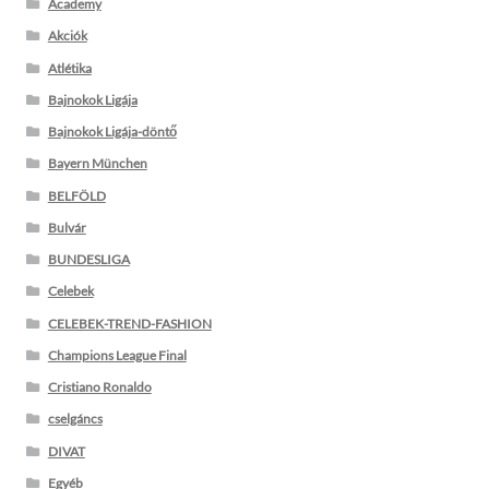
Academy
Akciók
Atlétika
Bajnokok Ligája
Bajnokok Ligája-döntő
Bayern München
BELFÖLD
Bulvár
BUNDESLIGA
Celebek
CELEBEK-TREND-FASHION
Champions League Final
Cristiano Ronaldo
cselgáncs
DIVAT
Egyéb