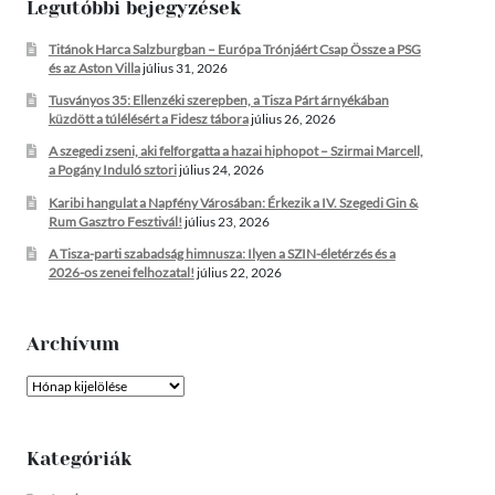
Legutóbbi bejegyzések
Titánok Harca Salzburgban – Európa Trónjáért Csap Össze a PSG
és az Aston Villa
július 31, 2026
Tusványos 35: Ellenzéki szerepben, a Tisza Párt árnyékában
küzdött a túlélésért a Fidesz tábora
július 26, 2026
A szegedi zseni, aki felforgatta a hazai hiphopot – Szirmai Marcell,
a Pogány Induló sztori
július 24, 2026
Karibi hangulat a Napfény Városában: Érkezik a IV. Szegedi Gin &
Rum Gasztro Fesztivál!
július 23, 2026
A Tisza-parti szabadság himnusza: Ilyen a SZIN-életérzés és a
2026-os zenei felhozatal!
július 22, 2026
Archívum
Archívum
Kategóriák