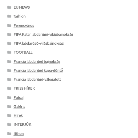
EU NEWS
fashion
Ferencváros
FIFA Katar labdarúgó-világbajnokság
FIFA labdarúgó-világbajnokság
FOOTBALL
Francia labdarúgó bajnokság
Francia labdarúgó kupa-döntő
Francia labdarúgó-válogatott
FRISS HÍREK
Futsal
Galéria
Hírek
INTERJÚK
Itthon