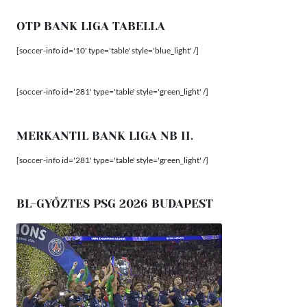
OTP BANK LIGA TABELLA
[soccer-info id='10' type='table' style='blue_light' /]
[soccer-info id='281' type='table' style='green_light' /]
MERKANTIL BANK LIGA NB II.
[soccer-info id='281' type='table' style='green_light' /]
BL-GYŐZTES PSG 2026 BUDAPEST