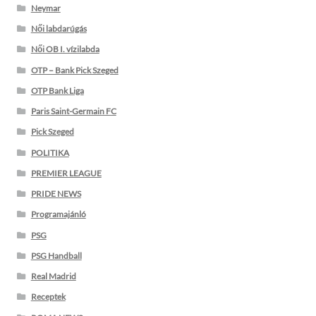
Neymar
Női labdarúgás
Női OB I. vízilabda
OTP – Bank Pick Szeged
OTP Bank Liga
Paris Saint-Germain FC
Pick Szeged
POLITIKA
PREMIER LEAGUE
PRIDE NEWS
Programajánló
PSG
PSG Handball
Real Madrid
Receptek