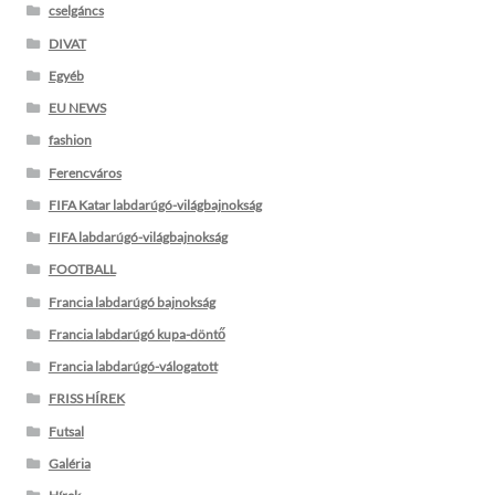
cselgáncs
DIVAT
Egyéb
EU NEWS
fashion
Ferencváros
FIFA Katar labdarúgó-világbajnokság
FIFA labdarúgó-világbajnokság
FOOTBALL
Francia labdarúgó bajnokság
Francia labdarúgó kupa-döntő
Francia labdarúgó-válogatott
FRISS HÍREK
Futsal
Galéria