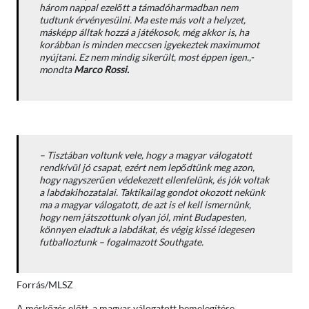
három nappal ezelőtt a támadóharmadban nem
tudtunk érvényesülni. Ma este más volt a helyzet,
másképp álltak hozzá a játékosok, még akkor is, ha
korábban is minden meccsen igyekeztek maximumot
nyújtani. Ez nem mindig sikerült, most éppen igen.,-
mondta
Marco Rossi.
– Tisztában voltunk vele, hogy a magyar válogatott
rendkívül jó csapat, ezért nem lepődtünk meg azon,
hogy nagyszerűen védekezett ellenfelünk, és jók voltak
a labdakihozatalai. Taktikailag gondot okozott nekünk
ma a magyar válogatott, de azt is el kell ismernünk,
hogy nem játszottunk olyan jól, mint Budapesten,
könnyen eladtuk a labdákat, és végig kissé idegesen
futballoztunk –
fogalmazott Southgate.
Forrás/MLSZ
A mérkőzés előtt, a magyar válogatott bemelegítése.