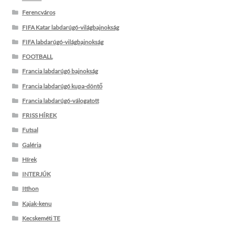
Ferencváros
FIFA Katar labdarúgó-világbajnokság
FIFA labdarúgó-világbajnokság
FOOTBALL
Francia labdarúgó bajnokság
Francia labdarúgó kupa-döntő
Francia labdarúgó-válogatott
FRISS HÍREK
Futsal
Galéria
Hírek
INTERJÚK
Itthon
Kajak-kenu
Kecskeméti TE