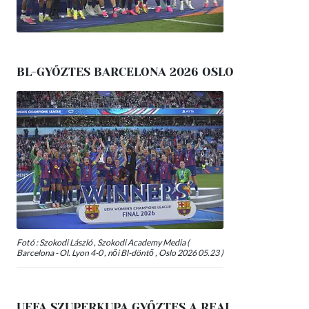
BL-GYŐZTES BARCELONA 2026 OSLO
Fotó : Szokodi László , Szokodi Academy Media (
Barcelona - Ol. Lyon 4-0 , női Bl-döntő , Oslo 2026 05.23 )
UEFA SZUPERKUPA GYŐZTES A REAL