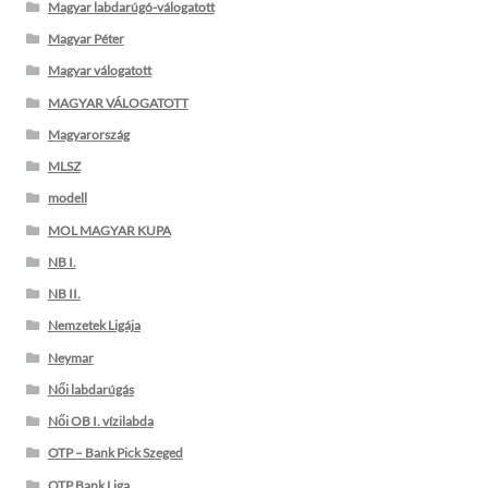
Magyar labdarúgó-válogatott
Magyar Péter
Magyar válogatott
MAGYAR VÁLOGATOTT
Magyarország
MLSZ
modell
MOL MAGYAR KUPA
NB I.
NB II.
Nemzetek Ligája
Neymar
Női labdarúgás
Női OB I. vízilabda
OTP – Bank Pick Szeged
OTP Bank Liga