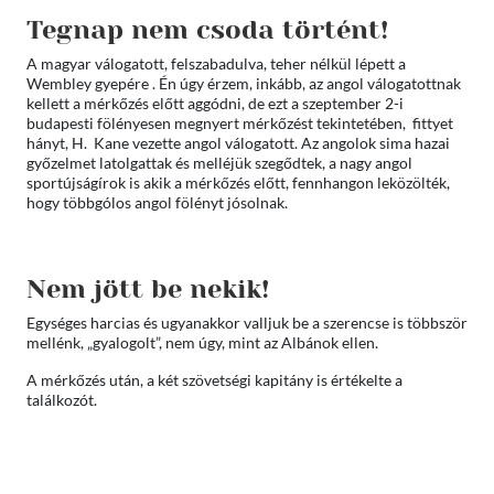
Tegnap nem csoda történt!
A magyar válogatott, felszabadulva, teher nélkül lépett a
Wembley gyepére . Én úgy érzem, inkább, az angol válogatottnak
kellett a mérkőzés előtt aggódni, de ezt a szeptember 2-i
budapesti fölényesen megnyert mérkőzést tekintetében, fittyet
hányt, H. Kane vezette angol válogatott. Az angolok sima hazai
győzelmet latolgattak és melléjük szegődtek, a nagy angol
sportújságírok is akik a mérkőzés előtt, fennhangon leközölték,
hogy többgólos angol fölényt jósolnak.
Nem jött be nekik!
Egységes harcias és ugyanakkor valljuk be a szerencse is többször
mellénk, „gyalogolt”, nem úgy, mint az Albánok ellen.
A mérkőzés után, a két szövetségi kapitány is értékelte a
találkozót.