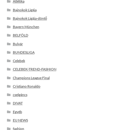
Atlétika
Bajnokok Ligája
Bajnokok Ligája-döntő
Bayern München
BELFÖLD
Bulvár
BUNDESLIGA
Celebek
CELEBEK-TREND-FASHION
Champions League Final
Cristiano Ronaldo
cselgáncs
DIVAT
Egyéb
EU NEWS
fashion