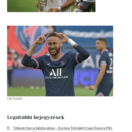
NEYMAR
Legutóbbi bejegyzések
Titánok Harca Salzburgban – Európa Trónjáért Csap Össze a PSG