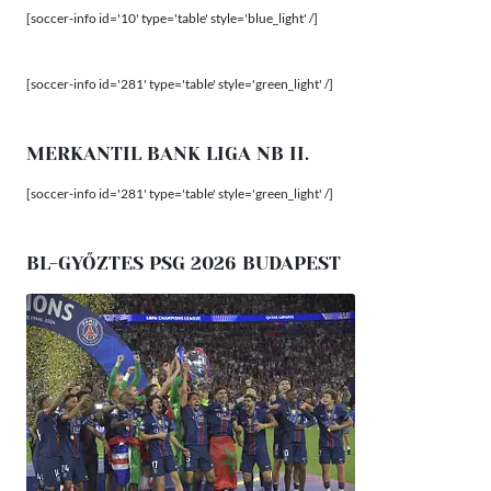
[soccer-info id='10' type='table' style='blue_light' /]
[soccer-info id='281' type='table' style='green_light' /]
MERKANTIL BANK LIGA NB II.
[soccer-info id='281' type='table' style='green_light' /]
BL-GYŐZTES PSG 2026 BUDAPEST