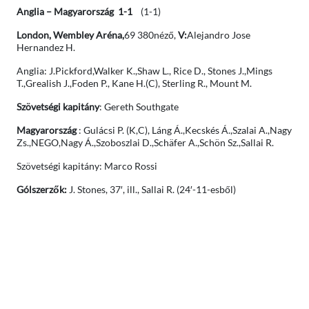
Anglia – Magyarország 1-1
(1-1)
London, Wembley Aréna,
69 380néző,
V:
Alejandro Jose
Hernandez H.
Anglia: J.Pickford,Walker K.,Shaw L., Rice D., Stones J.,Mings
T.,Grealish J.,Foden P., Kane H.(C), Sterling R., Mount M.
Szövetségi kapitány
: Gereth Southgate
Magyarország
: Gulácsi P. (K,C), Láng Á.,Kecskés Á.,Szalai A.,Nagy
Zs.,NEGO,Nagy Á.,Szoboszlai D.,Schäfer A.,Schön Sz.,Sallai R.
Szövetségi kapitány: Marco Rossi
Gólszerzők:
J. Stones, 37′, ill., Sallai R. (24′-11-esből)