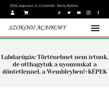
2026. augusztus. 6., Csütörtök - Berta, Bettina
Tiktok
Twitter
Youtube
Instagram
Facebook
Belépés
Kosár
Labdarúgás: Történelmet nem írtunk,
de otthagytuk a nyomunkat a
döntetlennel, a Wembleyben!+KÉPEK