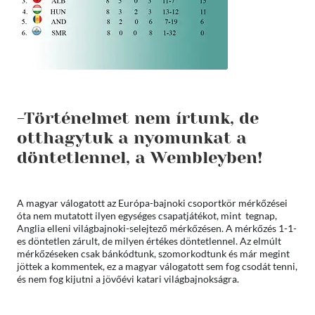
-Történelmet nem írtunk, de
otthagytuk a nyomunkat a
döntetlennel, a Wembleyben!
A magyar válogatott az Európa-bajnoki csoportkör mérkőzései
óta nem mutatott ilyen egységes csapatjátékot, mint tegnap,
Anglia elleni világbajnoki-selejtező mérkőzésen. A mérkőzés 1-1-
es döntetlen zárult, de milyen értékes döntetlennel. Az elmúlt
mérkőzéseken csak bánkódtunk, szomorkodtunk és már megint
jöttek a kommentek, ez a magyar válogatott sem fog csodát tenni,
és nem fog kijutni a jövőévi katari világbajnokságra.