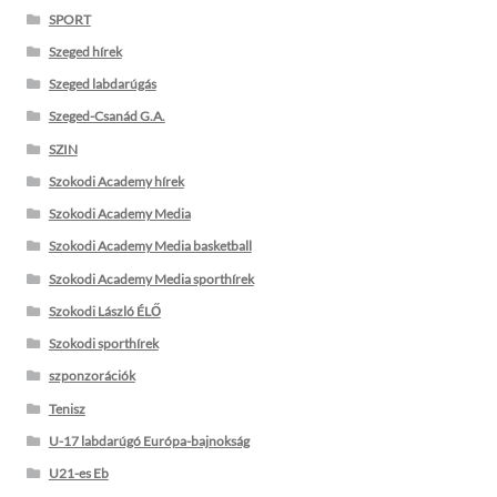
SPORT
Szeged hírek
Szeged labdarúgás
Szeged-Csanád G.A.
SZIN
Szokodi Academy hírek
Szokodi Academy Media
Szokodi Academy Media basketball
Szokodi Academy Media sporthírek
Szokodi László ÉLŐ
Szokodi sporthírek
szponzorációk
Tenisz
U-17 labdarúgó Európa-bajnokság
U21-es Eb