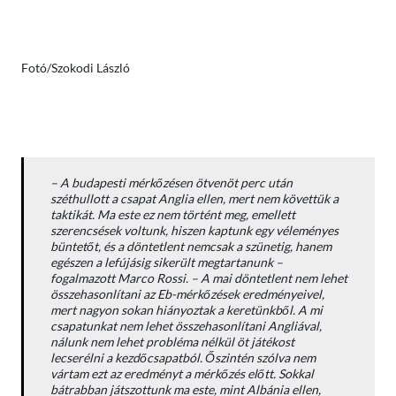
Fotó/Szokodi László
– A budapesti mérkőzésen ötvenöt perc után
széthullott a csapat Anglia ellen, mert nem követtük a
taktikát. Ma este ez nem történt meg, emellett
szerencsések voltunk, hiszen kaptunk egy véleményes
büntetőt, és a döntetlent nemcsak a szünetig, hanem
egészen a lefújásig sikerült megtartanunk –
fogalmazott Marco Rossi. – A mai döntetlent nem lehet
összehasonlítani az Eb-mérkőzések eredményeivel,
mert nagyon sokan hiányoztak a keretünkből. A mi
csapatunkat nem lehet összehasonlítani Angliával,
nálunk nem lehet probléma nélkül öt játékost
lecserélni a kezdőcsapatból. Őszintén szólva nem
vártam ezt az eredményt a mérkőzés előtt. Sokkal
bátrabban játszottunk ma este, mint Albánia ellen,