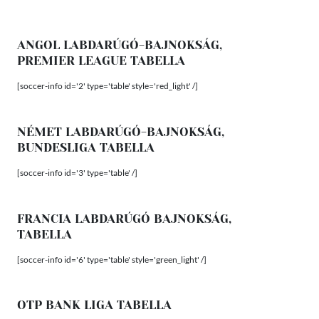
ANGOL LABDARÚGÓ-BAJNOKSÁG,
PREMIER LEAGUE TABELLA
[soccer-info id='2' type='table' style='red_light' /]
NÉMET LABDARÚGÓ-BAJNOKSÁG,
BUNDESLIGA TABELLA
[soccer-info id='3' type='table' /]
FRANCIA LABDARÚGÓ BAJNOKSÁG,
TABELLA
[soccer-info id='6' type='table' style='green_light' /]
OTP BANK LIGA TABELLA