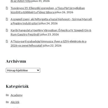
és az Aston Villa
július 31, 2026
Tusványos 35: Ellenzéki szerepben, a Tisza Párt árnyékában
küzdött a túlélésért a Fidesz tábora
július 26, 2026
A szegedi zseni, aki felforgatta a hazai hiphopot – Szirmai Marcell,
a Pogány Induló sztori
július 24, 2026
Karibi hangulat a Napfény Városában: Érkezik a IV. Szegedi Gin &
Rum Gasztro Fesztivál!
július 23, 2026
A Tisza-parti szabadság himnusza: Ilyen a SZIN-életérzés és a
2026-os zenei felhozatal!
július 22, 2026
Archívum
Archívum
Kategóriák
Academy
Akciók