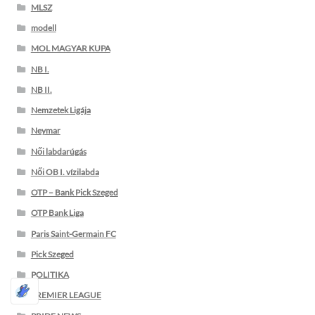
MLSZ
modell
MOL MAGYAR KUPA
NB I.
NB II.
Nemzetek Ligája
Neymar
Női labdarúgás
Női OB I. vízilabda
OTP – Bank Pick Szeged
OTP Bank Liga
Paris Saint-Germain FC
Pick Szeged
POLITIKA
PREMIER LEAGUE