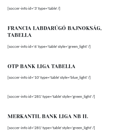
[soccer-info id='3' type='table' /]
FRANCIA LABDARÚGÓ BAJNOKSÁG,
TABELLA
[soccer-info id='6' type='table' style='green_light' /]
OTP BANK LIGA TABELLA
[soccer-info id='10' type='table' style='blue_light' /]
[soccer-info id='281' type='table' style='green_light' /]
MERKANTIL BANK LIGA NB II.
[soccer-info id='281' type='table' style='green_light' /]