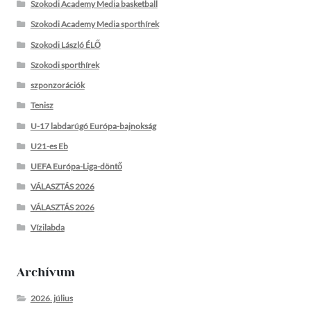
Szokodi Academy Media basketball
Szokodi Academy Media sporthírek
Szokodi László ÉLŐ
Szokodi sporthírek
szponzorációk
Tenisz
U-17 labdarúgó Európa-bajnokság
U21-es Eb
UEFA Európa-Liga-döntő
VÁLASZTÁS 2026
VÁLASZTÁS 2026
Vízilabda
Archívum
2026. július