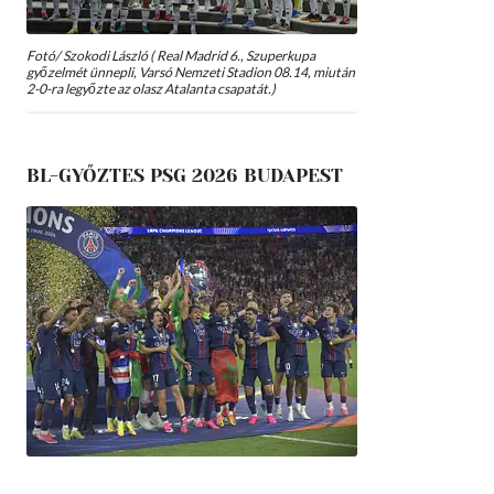
Fotó/ Szokodi László ( Real Madrid 6., Szuperkupa
győzelmét ünnepli, Varsó Nemzeti Stadion 08.14, miután
2-0-ra legyőzte az olasz Atalanta csapatát.)
BL-GYŐZTES PSG 2026 BUDAPEST