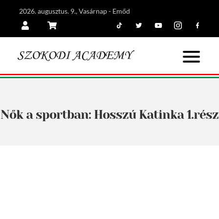
2026. augusztus. 9., Vasárnap - Emőd
Tiktok
Twitter
Youtube
Instagram
Facebook
Belépés
Kosár
Nők a sportban: Hosszú Katinka 1.rész