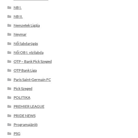
NB I.
NB II.
Nemzetek Ligája
Neymar
Női labdarúgás
Női OB I. vízilabda
OTP – Bank Pick Szeged
OTP Bank Liga
Paris Saint-Germain FC
Pick Szeged
POLITIKA
PREMIER LEAGUE
PRIDE NEWS
Programajánló
PSG