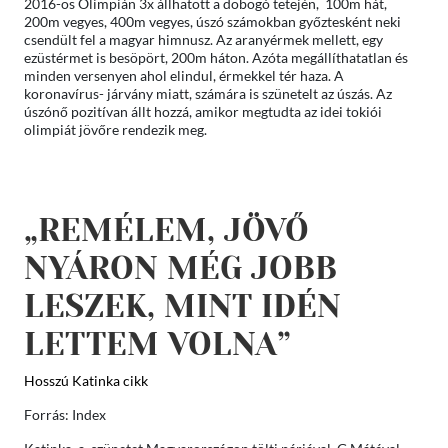
2016-os Olimpián 3x állhatott a dobogó tetején, 100m hát,
200m vegyes, 400m vegyes, úszó számokban győztesként neki
csendült fel a magyar himnusz. Az aranyérmek mellett, egy
ezüstérmet is besöpört, 200m háton. Azóta megállíthatatlan és
minden versenyen ahol elindul, érmekkel tér haza. A
koronavírus- járvány miatt, számára is szünetelt az úszás. Az
úszónő pozitívan állt hozzá, amikor megtudta az idei tokiói
olimpiát jövőre rendezik meg.
„REMÉLEM, JÖVŐ
NYÁRON MÉG JOBB
LESZEK, MINT IDÉN
LETTEM VOLNA”
Hosszú Katinka cikk
Forrás: Index