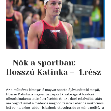
– Nők a sportban:
Hosszú Katinka – 1.rész
Az elmúlt évek kimagasló magyar sportolójává nőtte ki magát,
Hosszú Katinka, a magyar úszósport kiválósága. A londoni
olimpia kudarca tette őt erősebbé, és az akkori edzőváltás után
nekivágott ismét a medence meghódítására. Lehet ha műkörmös
lett volna, akkor abban is bajnok lett volna, de ez már a múlté, a