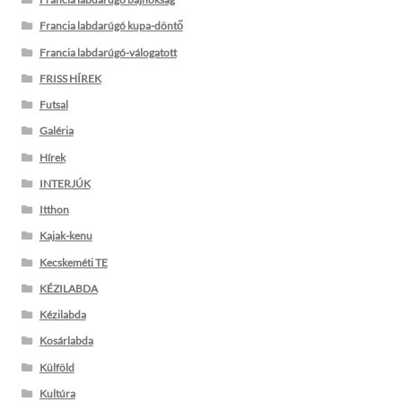
Francia labdarúgó kupa-döntő
Francia labdarúgó-válogatott
FRISS HÍREK
Futsal
Galéria
Hírek
INTERJÚK
Itthon
Kajak-kenu
Kecskeméti TE
KÉZILABDA
Kézilabda
Kosárlabda
Külföld
Kultúra