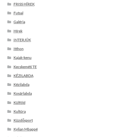
FRISS HÍREK
Futsal
Galéria
Hírek
INTERJÚK
Itthon
Kajak-kenu
Kecskeméti TE
KÉZILABDA
Kézilabda
Kosárlabda
Külföld
Kultúra
Küzdősport
Kylian Mbappé