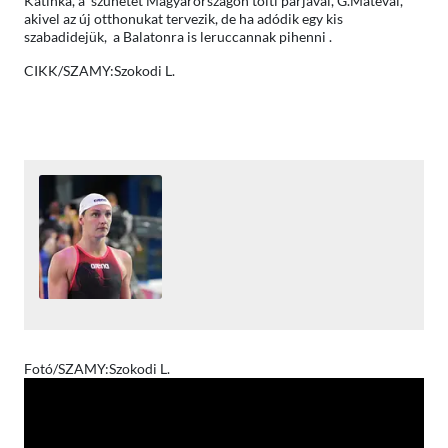
Katinka, a szünetet Magyarországon tölti párjával, G.Mátéval,
akivel az új otthonukat tervezik, de ha adódik egy kis
szabadidejük, a Balatonra is leruccannak pihenni .
CIKK/SZAMY:Szokodi L.
Fotó/SZAMY:Szokodi L.