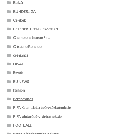
Bulvár
BUNDESLIGA
Celebek
CELEBEK-TREND-FASHION
Champions League Final
Cristiano Ronaldo
cselgáncs
DIVAT
Egyéb
EU NEWS
fashion
Ferencváros
FIFA Katar labdarúgó-világbajnokság
FIFA labdarúgó-világbajnokság
FOOTBALL
Francia labdarúgó bajnokság