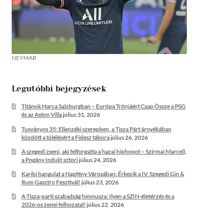
NEYMAR
Legutóbbi bejegyzések
Titánok Harca Salzburgban – Európa Trónjáért Csap Össze a PSG
és az Aston Villa
július 31, 2026
Tusványos 35: Ellenzéki szerepben, a Tisza Párt árnyékában
küzdött a túlélésért a Fidesz tábora
július 26, 2026
A szegedi zseni, aki felforgatta a hazai hiphopot – Szirmai Marcell,
a Pogány Induló sztori
július 24, 2026
Karibi hangulat a Napfény Városában: Érkezik a IV. Szegedi Gin &
Rum Gasztro Fesztivál!
július 23, 2026
A Tisza-parti szabadság himnusza: Ilyen a SZIN-életérzés és a
2026-os zenei felhozatal!
július 22, 2026