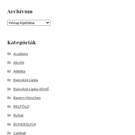
Archívum
Archívum
Kategóriák
Academy
Akciók
Atlétika
Bajnokok Ligája
Bajnokok Ligája-döntő
Bayern München
BELFÖLD
Bulvár
BUNDESLIGA
Celebek