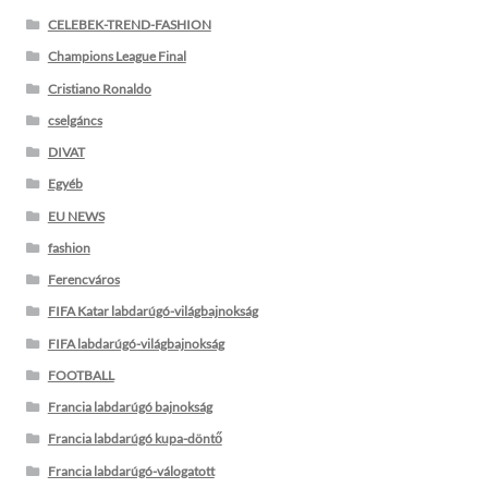
CELEBEK-TREND-FASHION
Champions League Final
Cristiano Ronaldo
cselgáncs
DIVAT
Egyéb
EU NEWS
fashion
Ferencváros
FIFA Katar labdarúgó-világbajnokság
FIFA labdarúgó-világbajnokság
FOOTBALL
Francia labdarúgó bajnokság
Francia labdarúgó kupa-döntő
Francia labdarúgó-válogatott