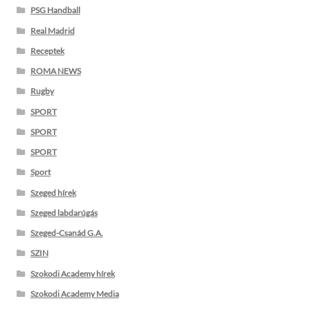
PSG Handball
Real Madrid
Receptek
ROMA NEWS
Rugby
SPORT
SPORT
SPORT
Sport
Szeged hírek
Szeged labdarúgás
Szeged-Csanád G.A.
SZIN
Szokodi Academy hírek
Szokodi Academy Media