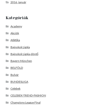
2016. január
Kategóriák
Academy
Akciók
Atlétika
Bajnokok Ligája
Bajnokok Ligája-döntő
Bayern München
BELFÖLD
Bulvár
BUNDESLIGA
Celebek
CELEBEK-TREND-FASHION
Champions League Final