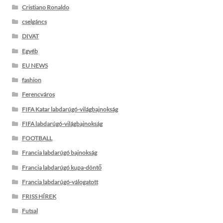
Cristiano Ronaldo
cselgáncs
DIVAT
Egyéb
EU NEWS
fashion
Ferencváros
FIFA Katar labdarúgó-világbajnokság
FIFA labdarúgó-világbajnokság
FOOTBALL
Francia labdarúgó bajnokság
Francia labdarúgó kupa-döntő
Francia labdarúgó-válogatott
FRISS HÍREK
Futsal