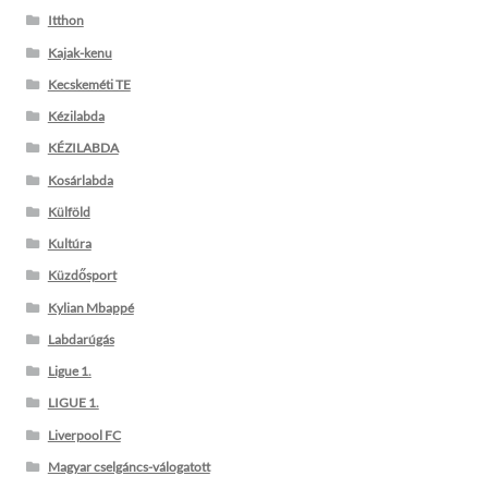
Itthon
Kajak-kenu
Kecskeméti TE
Kézilabda
KÉZILABDA
Kosárlabda
Külföld
Kultúra
Küzdősport
Kylian Mbappé
Labdarúgás
Ligue 1.
LIGUE 1.
Liverpool FC
Magyar cselgáncs-válogatott