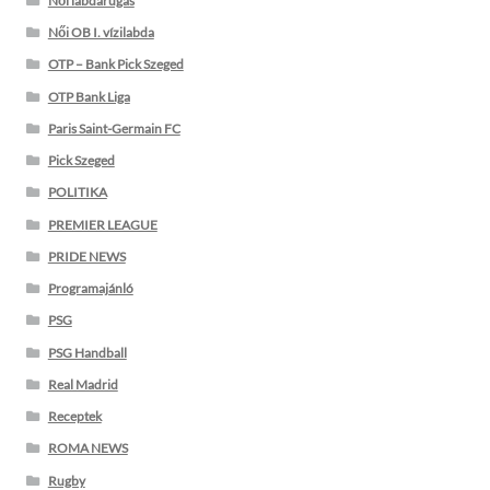
Női labdarúgás
Női OB I. vízilabda
OTP – Bank Pick Szeged
OTP Bank Liga
Paris Saint-Germain FC
Pick Szeged
POLITIKA
PREMIER LEAGUE
PRIDE NEWS
Programajánló
PSG
PSG Handball
Real Madrid
Receptek
ROMA NEWS
Rugby