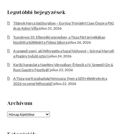
Legutóbbi bejegyzések
Titánok Harca Salzburgban – Európa Trónjáért Csap Össze a PSG
és az Aston Villa
július 31, 2026
Tusványos 35: Ellenzéki szerepben, a Tisza Párt árnyékában
küzdött a túlélésért a Fidesz tábora
július 26, 2026
A szegedi zseni, aki felforgatta a hazai hiphopot – Szirmai Marcell,
a Pogány Induló sztori
július 24, 2026
Karibi hangulat a Napfény Városában: Érkezik a IV. Szegedi Gin &
Rum Gasztro Fesztivál!
július 23, 2026
A Tisza-parti szabadság himnusza: Ilyen a SZIN-életérzés és a
2026-os zenei felhozatal!
július 22, 2026
Archívum
Archívum