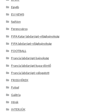
Egyéb
EU NEWS
fashion
Ferencváros
FIFA Katar labdarúgó-világbajnokság
FIFA labdarúgó-világbajnokság
FOOTBALL
Francia labdarúgó bajnokság
Francia labdarúgó kupa-döntő
Francia labdarúgó-válogatott
FRISS HÍREK
Futsal
Galéria
Hírek
INTERJÚK