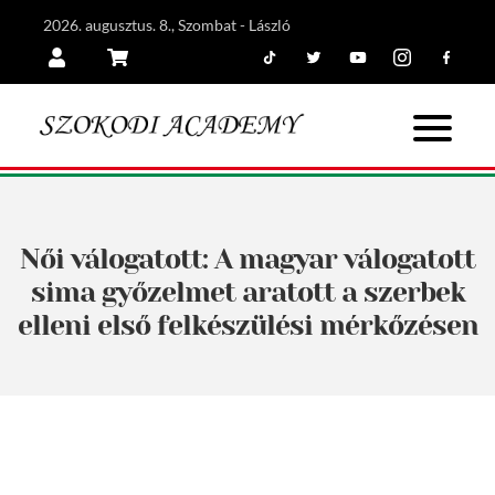
2026. augusztus. 8., Szombat - László
Tiktok
Twitter
Youtube
Instagram
Facebook
Belépés
Kosár
Női válogatott: A magyar válogatott
sima győzelmet aratott a szerbek
elleni első felkészülési mérkőzésen