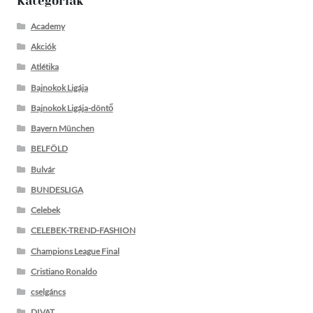
Kategóriák
Academy
Akciók
Atlétika
Bajnokok Ligája
Bajnokok Ligája-döntő
Bayern München
BELFÖLD
Bulvár
BUNDESLIGA
Celebek
CELEBEK-TREND-FASHION
Champions League Final
Cristiano Ronaldo
cselgáncs
DIVAT