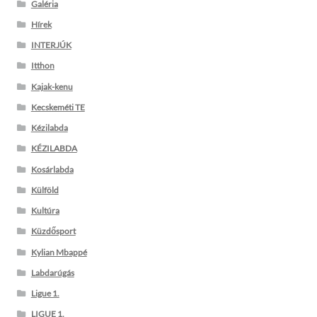
Galéria
Hírek
INTERJÚK
Itthon
Kajak-kenu
Kecskeméti TE
Kézilabda
KÉZILABDA
Kosárlabda
Külföld
Kultúra
Küzdősport
Kylian Mbappé
Labdarúgás
Ligue 1.
LIGUE 1.