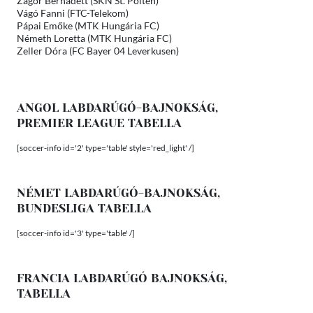
Zágor Bernadett (SKN St. Pölten)
Vágó Fanni (FTC-Telekom)
Pápai Emőke (MTK Hungária FC)
Németh Loretta (MTK Hungária FC)
Zeller Dóra (FC Bayer 04 Leverkusen)
ANGOL LABDARÚGÓ-BAJNOKSÁG,
PREMIER LEAGUE TABELLA
[soccer-info id='2' type='table' style='red_light' /]
NÉMET LABDARÚGÓ-BAJNOKSÁG,
BUNDESLIGA TABELLA
[soccer-info id='3' type='table' /]
FRANCIA LABDARÚGÓ BAJNOKSÁG,
TABELLA