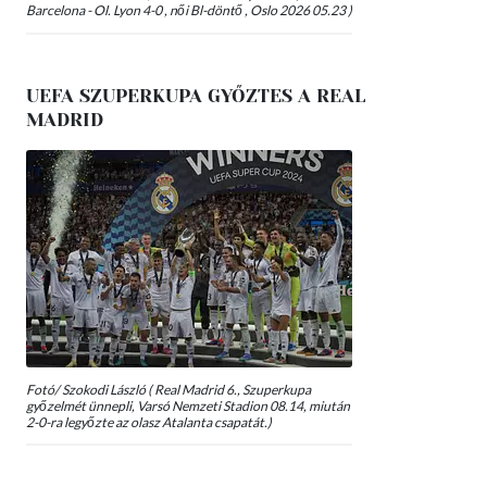
Barcelona - Ol. Lyon 4-0 , női Bl-döntő , Oslo 2026 05.23 )
UEFA SZUPERKUPA GYŐZTES A REAL
MADRID
Fotó/ Szokodi László ( Real Madrid 6., Szuperkupa
győzelmét ünnepli, Varsó Nemzeti Stadion 08.14, miután
2-0-ra legyőzte az olasz Atalanta csapatát.)