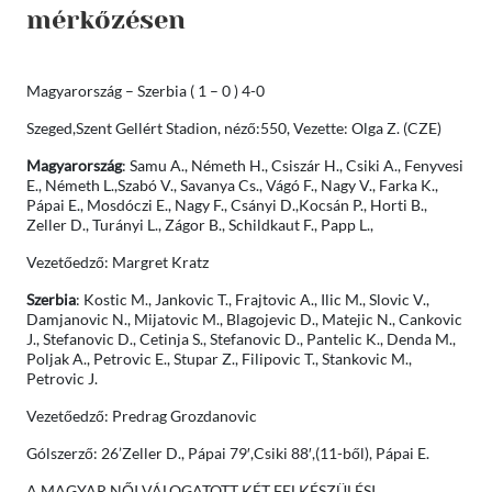
mérkőzésen
Magyarország – Szerbia ( 1 – 0 ) 4-0
Szeged,Szent Gellért Stadion, néző:550, Vezette: Olga Z. (CZE)
Magyarország
: Samu A., Németh H., Csiszár H., Csiki A., Fenyvesi
E., Németh L.,Szabó V., Savanya Cs., Vágó F., Nagy V., Farka K.,
Pápai E., Mosdóczi E., Nagy F., Csányi D.,Kocsán P., Horti B.,
Zeller D., Turányi L., Zágor B., Schildkaut F., Papp L.,
Vezetőedző: Margret Kratz
Szerbia
: Kostic M., Jankovic T., Frajtovic A., Ilic M., Slovic V.,
Damjanovic N., Mijatovic M., Blagojevic D., Matejic N., Cankovic
J., Stefanovic D., Cetinja S., Stefanovic D., Pantelic K., Denda M.,
Poljak A., Petrovic E., Stupar Z., Filipovic T., Stankovic M.,
Petrovic J.
Vezetőedző: Predrag Grozdanovic
Gólszerző: 26’Zeller D., Pápai 79′,Csiki 88′,(11-ből), Pápai E.
A MAGYAR NŐI VÁLOGATOTT KÉT FELKÉSZÜLÉSI