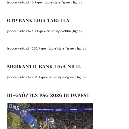
[soccer-info id='6' type='table' style='green_light' /]
OTP BANK LIGA TABELLA
[soccer-info id='10' type='table' style='blue_light' /]
[soccer-info id='281' type='table' style='green_light' /]
MERKANTIL BANK LIGA NB II.
[soccer-info id='281' type='table' style='green_light' /]
BL-GYŐZTES PSG 2026 BUDAPEST