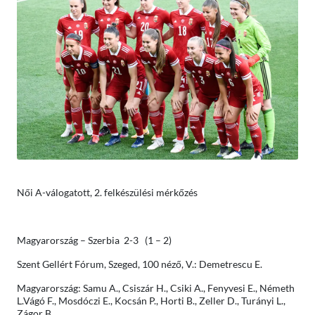
Női A-válogatott, 2. felkészülési mérkőzés
Magyarország – Szerbia 2-3 (1 – 2)
Szent Gellért Fórum, Szeged, 100 néző, V.: Demetrescu E.
Magyarország: Samu A., Csiszár H., Csiki A., Fenyvesi E., Németh
L.Vágó F., Mosdóczi E., Kocsán P., Horti B., Zeller D., Turányi L.,
Zágor B.