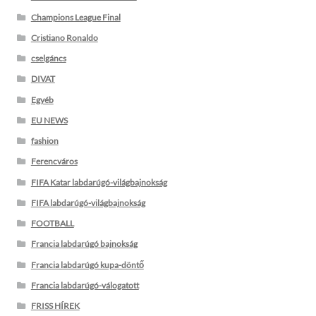
Champions League Final
Cristiano Ronaldo
cselgáncs
DIVAT
Egyéb
EU NEWS
fashion
Ferencváros
FIFA Katar labdarúgó-világbajnokság
FIFA labdarúgó-világbajnokság
FOOTBALL
Francia labdarúgó bajnokság
Francia labdarúgó kupa-döntő
Francia labdarúgó-válogatott
FRISS HÍREK