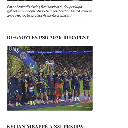
Fotó/ Szokodi László ( Real Madrid 6., Szuperkupa
győzelmét ünnepli, Varsó Nemzeti Stadion 08.14, miután
2-0-ra legyőzte az olasz Atalanta csapatát.)
BL-GYŐZTES PSG 2026 BUDAPEST
KYLIAN MBAPPÉ A SZUPRKUPA-