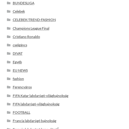
BUNDESLIGA
Celebek
CELEBEK-TREND-FASHION
Champions League Final
Cristiano Ronaldo
cselgáncs
DIVAT
Egyéb
EU NEWS
fashion
Ferencváros
FIFA Katar labdarúgó-világbajnokság
FIFA labdarúgó-világbajnokság
FOOTBALL
Francia labdarúgó bajnokság