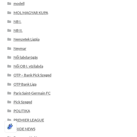
modell
MOL MAGYAR KUPA
NB I.
NB II.
Nemzetek Ligája
Neymar
Női labdarúgás
Női OB I. vízilabda
OTP – Bank Pick Szeged
OTP Bank Liga
Paris Saint-Germain FC
Pick Szeged
POLITIKA
PREMIER LEAGUE
PRIDE NEWS