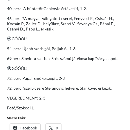
40. perc A büntetőt Cankovic értékesíti, 1-2.
46. perc ?A magyar válogatott cserél, Fenyvesi E., Csiszár H.,
Kocsán P., Zeller D., helyükre, Szabó V., Savanya Cs., Pápai E.,
Csányi D., Papp L., érkezik.
GÓÓÓL!
54. perc Újabb szerb gól, Poljak A., 1-3
69.perc Slovic a szerbek 5-ös számú játékosa kap ?sárga lapot.
GÓÓÓL!
72. perc Pápai Emőke szépít, 2-3
72. perc ?szerb csere Stefanovic helyére, Stankovic érkezik.
VÉGEREDMÉNY: 2-3
Fotó/Szokodi L.
Share this:
Facebook
X