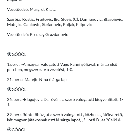
Vezetőedző: Margret Kratz
Szerbia: Kostic, Frajtovic, Ilic, Slovic (C), Damjanovic, Blagojevic,
Matejic, Cankovic, Stefanovic, Poljak, Filipovic
Vezetőedző: Predrag Grazdanovic
GÓÓÓL!
1.perc : -A magyar válogatott Vágó Fanni góljával, már az első
percben, megszerezte a vezetést, 1-0.
21. perc: Matejic Nina ?sárga lap
GÓÓÓL!
26. perc -Blagojevic D., révén, a szerb válogatott kiegyenlített, 1-
1.
39. perc Büntetőhöz jut a szerb válogatott , közben a játékvezető,
két magyar játékosnak oszt ki sárga lapot, , ?Horti B., és ?Csiki A.
GÓÓÓL!