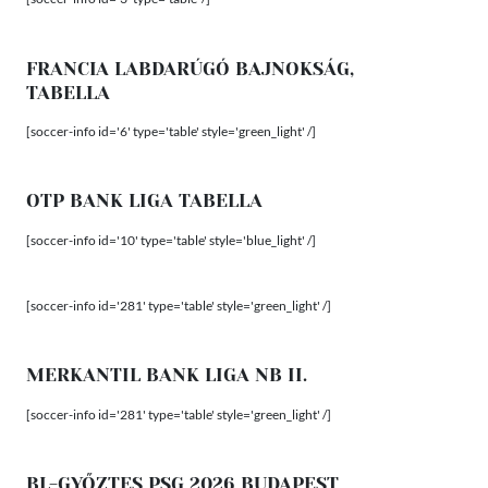
FRANCIA LABDARÚGÓ BAJNOKSÁG,
TABELLA
[soccer-info id='6' type='table' style='green_light' /]
OTP BANK LIGA TABELLA
[soccer-info id='10' type='table' style='blue_light' /]
[soccer-info id='281' type='table' style='green_light' /]
MERKANTIL BANK LIGA NB II.
[soccer-info id='281' type='table' style='green_light' /]
BL-GYŐZTES PSG 2026 BUDAPEST