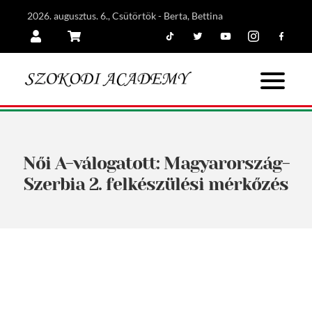
2026. augusztus. 6., Csütörtök - Berta, Bettina
Tiktok
Twitter
Youtube
Instagram
Facebook
Belépés
Kosár
Női A-válogatott: Magyarország-
Szerbia 2. felkészülési mérkőzés