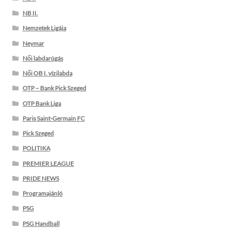
NB II.
Nemzetek Ligája
Neymar
Női labdarúgás
Női OB I. vízilabda
OTP – Bank Pick Szeged
OTP Bank Liga
Paris Saint-Germain FC
Pick Szeged
POLITIKA
PREMIER LEAGUE
PRIDE NEWS
Programajánló
PSG
PSG Handball