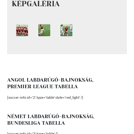
KÉPGALÉRIA
ANGOL LABDARÚGÓ-BAJNOKSÁG,
PREMIER LEAGUE TABELLA
[soccer-info id='2' type='table' style='red_light' /]
NÉMET LABDARÚGÓ-BAJNOKSÁG,
BUNDESLIGA TABELLA
[soccer-info id='3' type='table' /]