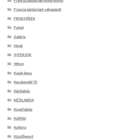
Francia labdarúgó kupa-döntő
Francia labdarúgó-válogatott
FRISS HÍREK
Futsal
Galéria
Hírek
INTERJÚK
Itthon
Kajak-kenu
Kecskeméti TE
Kézilabda
KÉZILABDA
Kosárlabda
Külföld
Kultúra
Küzdősport