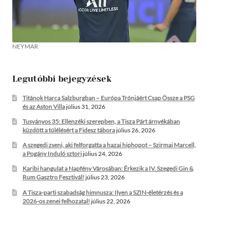
NEYMAR
Legutóbbi bejegyzések
Titánok Harca Salzburgban – Európa Trónjáért Csap Össze a PSG
és az Aston Villa
július 31, 2026
Tusványos 35: Ellenzéki szerepben, a Tisza Párt árnyékában
küzdött a túlélésért a Fidesz tábora
július 26, 2026
A szegedi zseni, aki felforgatta a hazai hiphopot – Szirmai Marcell,
a Pogány Induló sztori
július 24, 2026
Karibi hangulat a Napfény Városában: Érkezik a IV. Szegedi Gin &
Rum Gasztro Fesztivál!
július 23, 2026
A Tisza-parti szabadság himnusza: Ilyen a SZIN-életérzés és a
2026-os zenei felhozatal!
július 22, 2026