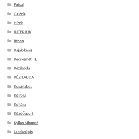
Futsal
Galéria
Hírek
INTERJÚK
Itthon
Kajak-kenu
Kecskeméti TE
Kézilabda
KÉZILABDA
Kosárlabda
Külföld
Kultúra
Küzdősport
Kylian Mbappé
Labdarúgás