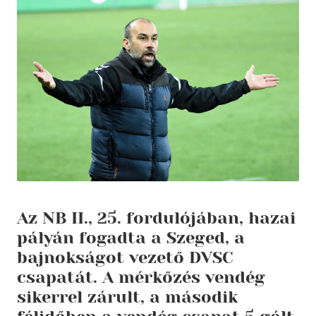
Az NB II., 25. fordulójában, hazai
pályán fogadta a Szeged, a
bajnokságot vezető DVSC
csapatát. A mérkőzés vendég
sikerrel zárult, a második