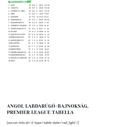
ANGOL LABDARÚGÓ-BAJNOKSÁG,
PREMIER LEAGUE TABELLA
[soccer-info id='2' type='table' style='red_light' /]