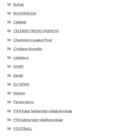
Bulvár
BUNDESLIGA
Celebek
CELEBEK-TREND-FASHION
Champions League Final
Cristiano Ronaldo
cselgáncs
DIVAT
Egyéb
EU NEWS
fashion
Ferencváros
FIFA Katar labdarúgó-világbajnokság
FIFA labdarúgó-világbajnokság
FOOTBALL