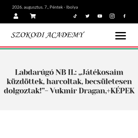
2026. augusztus. 7., Péntek - Ibolya
Tiktok
Twitter
Youtube
Instagram
Facebook
Belépés
Kosár
Labdarúgó NB II.: „Játékosaim
küzdöttek, harcoltak, becsületesen
dolgoztak!”- Vukmir Dragan,+KÉPEK