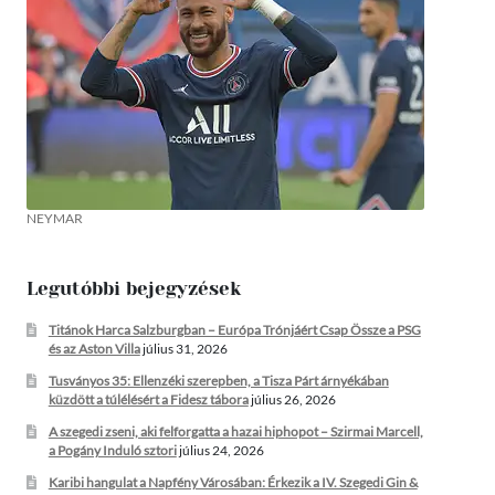
NEYMAR
Legutóbbi bejegyzések
Titánok Harca Salzburgban – Európa Trónjáért Csap Össze a PSG
és az Aston Villa
július 31, 2026
Tusványos 35: Ellenzéki szerepben, a Tisza Párt árnyékában
küzdött a túlélésért a Fidesz tábora
július 26, 2026
A szegedi zseni, aki felforgatta a hazai hiphopot – Szirmai Marcell,
a Pogány Induló sztori
július 24, 2026
Karibi hangulat a Napfény Városában: Érkezik a IV. Szegedi Gin &