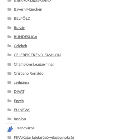
Bajnokok Ligája-döntő
Bayern München
BELFÖLD
Bulvár
BUNDESLIGA
Celebek
CELEBEK-TREND-FASHION
Champions League Final
Cristiano Ronaldo
cselgáncs
DIVAT
Egyéb
EU NEWS
fashion
Ferencváros
FIFA Katar labdarúgó-világbajnokság