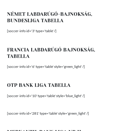
NÉMET LABDARÚGÓ-BAJNOKSÁG,
BUNDESLIGA TABELLA
[soccer-info id='3' type='table' /]
FRANCIA LABDARÚGÓ BAJNOKSÁG,
TABELLA
[soccer-info id='6' type='table' style='green_light' /]
OTP BANK LIGA TABELLA
[soccer-info id='10' type='table' style='blue_light' /]
[soccer-info id='281' type='table' style='green_light' /]