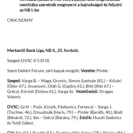
nemhiába szeretnék megnyerni a bajnokságot és feljutni
az NB I.-be
CIKK/SZAMY
Merkantil Bank Liga, NB II., 25. forduló.
Szeged-DVSC 0-5 (0-0).
Szent Gellért Fórum, zárt kapuk mögött.
Vezette:
Pintér.
Szeged:
Varga B. – Maga, Grumic, Simon (Lestyán (81.) – Kővári
(Ódor 67.), Jovanovic, Oláh G. (Gajdos 61.), Bitó (Illés 67.) –
Gréczi, Kóródi (Dobos 61.), Varga Sz.
Vezetőedző:
Dragan
Vukmir.
DVSC:
Gróf – Poór, Kinyik, Pávkovics, Ferenczi – Varga J.
(Tischler, 46.), Dzsudzsák (Haris, 79.) – Pintér (Baráth, 40.), Bódi
(Bévárdi, 72.), Sós – Szécsi (Bárány, 79.).
Edzők:
Huszti Szabolcs
és Toldi Gábor.
Gól:
Sós (51.), Baráth (54.), Tischler (60.), Szécsi (78.), Bárány (86.).