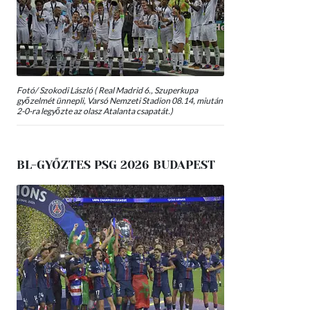
Fotó/ Szokodi László ( Real Madrid 6., Szuperkupa
győzelmét ünnepli, Varsó Nemzeti Stadion 08.14, miután
2-0-ra legyőzte az olasz Atalanta csapatát.)
BL-GYŐZTES PSG 2026 BUDAPEST