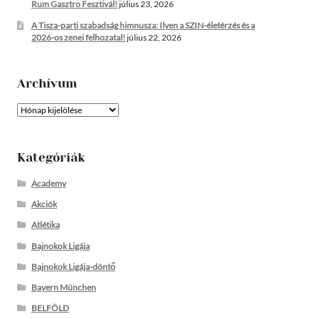
Rum Gasztro Fesztivál!
július 23, 2026
A Tisza-parti szabadság himnusza: Ilyen a SZIN-életérzés és a
2026-os zenei felhozatal!
július 22, 2026
Archívum
Archívum
Kategóriák
Academy
Akciók
Atlétika
Bajnokok Ligája
Bajnokok Ligája-döntő
Bayern München
BELFÖLD