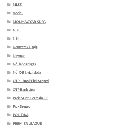
MLSZ
modell
MOL MAGYAR KUPA
NB I.
NB II.
Nemzetek Ligája
Neymar
Női labdarúgás
Női OB I. vízilabda
OTP – Bank Pick Szeged
OTP Bank Liga
Paris Saint-Germain FC
Pick Szeged
POLITIKA
PREMIER LEAGUE