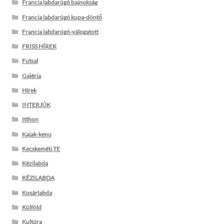
Francia labdarúgó bajnokság
Francia labdarúgó kupa-döntő
Francia labdarúgó-válogatott
FRISS HÍREK
Futsal
Galéria
Hírek
INTERJÚK
Itthon
Kajak-kenu
Kecskeméti TE
Kézilabda
KÉZILABDA
Kosárlabda
Külföld
Kultúra