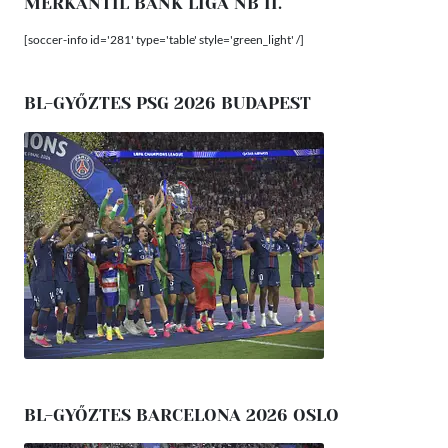
MERKANTIL BANK LIGA NB II.
[soccer-info id='281' type='table' style='green_light' /]
BL-GYŐZTES PSG 2026 BUDAPEST
BL-GYŐZTES BARCELONA 2026 OSLO