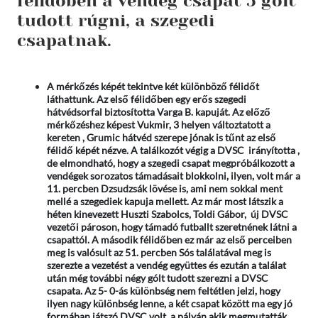
félidőben a vendég csapat 5 gólt
tudott rúgni, a szegedi
csapatnak.
A mérkőzés képét tekintve két különböző félidőt
láthattunk. Az első félidőben egy erős szegedi
hátvédsorfal biztosította Varga B. kapuját. Az előző
mérkőzéshez képest Vukmir, 3 helyen változtatott a
kereten , Grumic hátvéd szerepe jónak is tűnt az első
félidő képét nézve. A találkozót végig a DVSC irányította ,
de elmondható, hogy a szegedi csapat megpróbálkozott a
vendégek sorozatos támadásait blokkolni, ilyen, volt már a
11. percben Dzsudzsák lövése is, ami nem sokkal ment
mellé a szegediek kapuja mellett. Az már most látszik a
héten kinevezett Huszti Szabolcs, Toldi Gábor, új DVSC
vezetői pároson, hogy támadó futballt szeretnének látni a
csapattól. A második félidőben ez már az első perceiben
meg is valósult az 51. percben Sós találatával meg is
szerezte a vezetést a vendég együttes és ezután a találat
után még további négy gólt tudott szerezni a DVSC
csapata. Az 5- 0-ás különbség nem feltétlen jelzi, hogy
ilyen nagy különbség lenne, a két csapat között ma egy jó
formában játszó DVSC volt, a pályán akik megmutatták