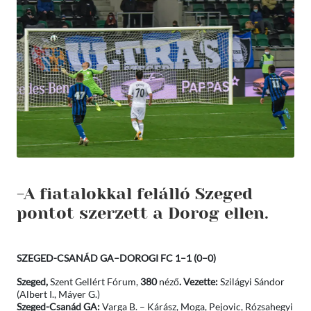
-A fiatalokkal felálló Szeged
pontot szerzett a Dorog ellen.
SZEGED-CSANÁD GA–DOROGI FC 1–1 (0
–0)
Szeged,
Szent Gellért Fórum,
380
néző
. Vezette:
Szilágyi Sándor
(Albert I., Máyer G.)
Szeged-Csanád GA:
Varga B. – Kárász, Moga, Pejovic, Rózsahegyi