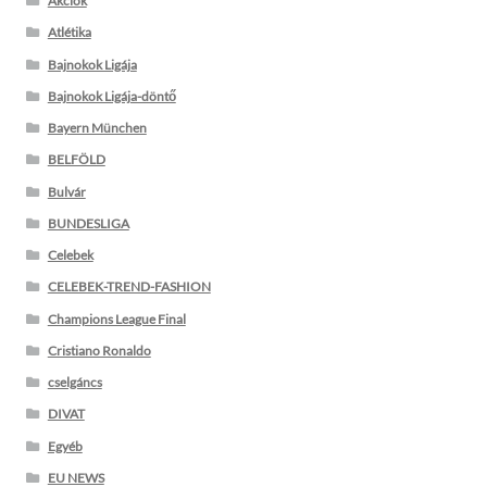
Akciók
Atlétika
Bajnokok Ligája
Bajnokok Ligája-döntő
Bayern München
BELFÖLD
Bulvár
BUNDESLIGA
Celebek
CELEBEK-TREND-FASHION
Champions League Final
Cristiano Ronaldo
cselgáncs
DIVAT
Egyéb
EU NEWS