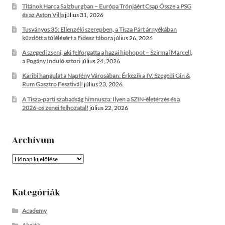
Titánok Harca Salzburgban – Európa Trónjáért Csap Össze a PSG
és az Aston Villa
július 31, 2026
Tusványos 35: Ellenzéki szerepben, a Tisza Párt árnyékában
küzdött a túlélésért a Fidesz tábora
július 26, 2026
A szegedi zseni, aki felforgatta a hazai hiphopot – Szirmai Marcell,
a Pogány Induló sztori
július 24, 2026
Karibi hangulat a Napfény Városában: Érkezik a IV. Szegedi Gin &
Rum Gasztro Fesztivál!
július 23, 2026
A Tisza-parti szabadság himnusza: Ilyen a SZIN-életérzés és a
2026-os zenei felhozatal!
július 22, 2026
Archívum
Archívum
Kategóriák
Academy