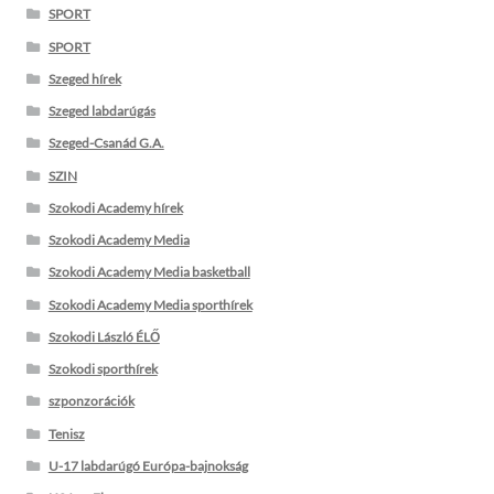
SPORT
SPORT
Szeged hírek
Szeged labdarúgás
Szeged-Csanád G.A.
SZIN
Szokodi Academy hírek
Szokodi Academy Media
Szokodi Academy Media basketball
Szokodi Academy Media sporthírek
Szokodi László ÉLŐ
Szokodi sporthírek
szponzorációk
Tenisz
U-17 labdarúgó Európa-bajnokság