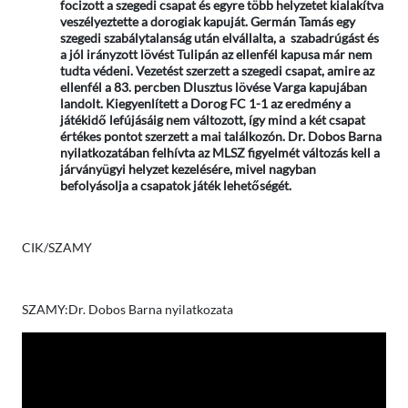
focizott a szegedi csapat és egyre több helyzetet kialakítva
veszélyeztette a dorogiak kapuját. Germán Tamás egy
szegedi szabálytalanság után elvállalta, a szabadrúgást és
a jól irányzott lövést Tulipán az ellenfél kapusa már nem
tudta védeni. Vezetést szerzett a szegedi csapat, amire az
ellenfél a 83. percben Dlusztus lövése Varga kapujában
landolt. Kiegyenlített a Dorog FC 1-1 az eredmény a
játékidő lefújásáig nem változott, így mind a két csapat
értékes pontot szerzett a mai találkozón. Dr. Dobos Barna
nyilatkozatában felhívta az MLSZ figyelmét változás kell a
járványügyi helyzet kezelésére, mivel nagyban
befolyásolja a csapatok játék lehetőségét.
CIK/SZAMY
SZAMY:Dr. Dobos Barna nyilatkozata