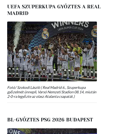
UEFA SZUPERKUPA GYŐZTES A REAL
MADRID
Fotó/ Szokodi László ( Real Madrid 6., Szuperkupa
győzelmét ünnepli, Varsó Nemzeti Stadion 08.14, miután
2-0-ra legyőzte az olasz Atalanta csapatát.)
BL-GYŐZTES PSG 2026 BUDAPEST