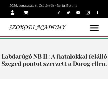
2026. augusztus. 6., Csütörtök - Berta, Bettina
Tiktok
Twitter
Youtube
Instagram
Facebook
Belépés
Kosár
Labdarúgó NB II.: A fiatalokkal felálló
Szeged pontot szerzett a Dorog ellen.