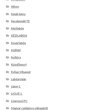
Itthon
Kajak-kenu
Kecskeméti TE
Kézilabda
KÉZILABDA
Kosárlabda
Külföld
Kultúra
Küzdősport
Kylian Mbappé
Labdarúgás
Ligue 1.
LIGUE 1.
Liverpool FC
Magyar cselgáncs-válogatott