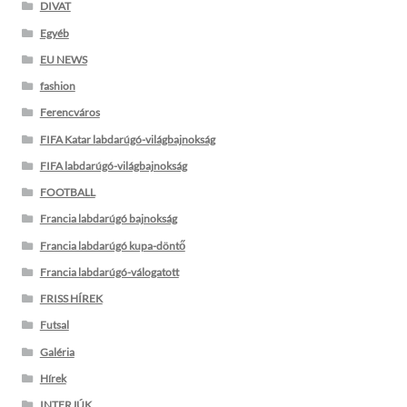
DIVAT
Egyéb
EU NEWS
fashion
Ferencváros
FIFA Katar labdarúgó-világbajnokság
FIFA labdarúgó-világbajnokság
FOOTBALL
Francia labdarúgó bajnokság
Francia labdarúgó kupa-döntő
Francia labdarúgó-válogatott
FRISS HÍREK
Futsal
Galéria
Hírek
INTERJÚK