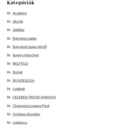
Kategóriák
Academy
Akciók
Atlétika
Bajnokok Ligája
Bajnokok Ligája-döntő
Bayern München
BELFÖLD
Bulvár
BUNDESLIGA
Celebek
CELEBEK-TREND-FASHION
Champions League Final
Cristiano Ronaldo
cselgáncs