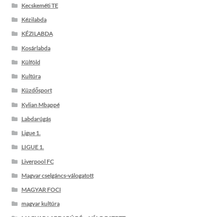
Kecskeméti TE
Kézilabda
KÉZILABDA
Kosárlabda
Külföld
Kultúra
Küzdősport
Kylian Mbappé
Labdarúgás
Ligue 1.
LIGUE 1.
Liverpool FC
Magyar cselgáncs-válogatott
MAGYAR FOCI
magyar kultúra