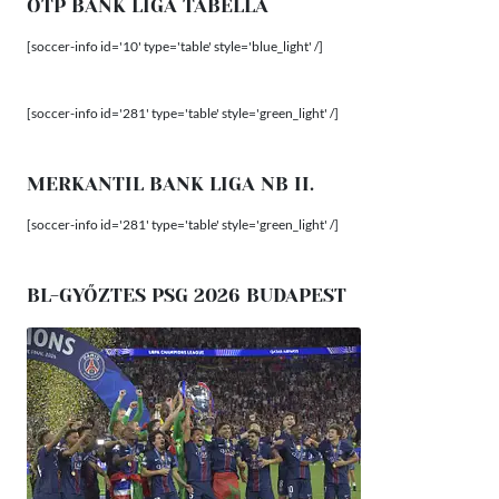
OTP BANK LIGA TABELLA
[soccer-info id='10' type='table' style='blue_light' /]
[soccer-info id='281' type='table' style='green_light' /]
MERKANTIL BANK LIGA NB II.
[soccer-info id='281' type='table' style='green_light' /]
BL-GYŐZTES PSG 2026 BUDAPEST