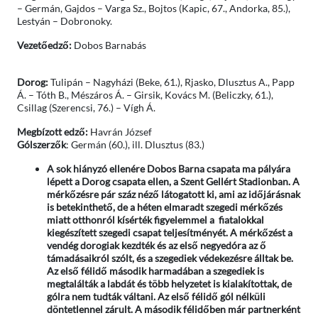
– Germán, Gajdos – Varga Sz., Bojtos (Kapic, 67., Andorka, 85.),
Lestyán – Dobronoky.
Vezetőedző:
Dobos Barnabás
Dorog:
Tulipán – Nagyházi (Beke, 61.), Rjasko, Dlusztus A., Papp
Á. – Tóth B., Mészáros Á. – Girsik, Kovács M. (Beliczky, 61.),
Csillag (Szerencsi, 76.) – Vígh Á.
Megbízott edző:
Havrán József
Gólszerzők
: Germán (60.), ill. Dlusztus (83.)
A sok hiányzó ellenére Dobos Barna csapata ma pályára
lépett a Dorog csapata ellen, a Szent Gellért Stadionban. A
mérkőzésre pár száz néző látogatott ki, ami az időjárásnak
is betekinthető, de a héten elmaradt szegedi mérkőzés
miatt otthonról kísérték figyelemmel a fiatalokkal
kiegészített szegedi csapat teljesítményét. A mérkőzést a
vendég dorogiak kezdték és az első negyedóra az ő
támadásaikról szólt, és a szegediek védekezésre álltak be.
Az első félidő második harmadában a szegediek is
megtalálták a labdát és több helyzetet is kialakítottak, de
gólra nem tudták váltani. Az első félidő gól nélküli
döntetlennel zárult. A második félidőben már partnerként