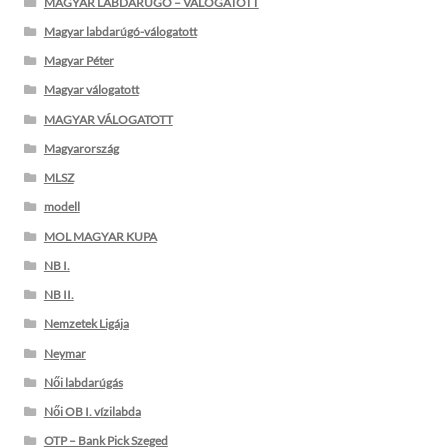
MAGYAR LABDARÚGÓ – VÁLOGATOTT
Magyar labdarúgó-válogatott
Magyar Péter
Magyar válogatott
MAGYAR VÁLOGATOTT
Magyarország
MLSZ
modell
MOL MAGYAR KUPA
NB I.
NB II.
Nemzetek Ligája
Neymar
Női labdarúgás
Női OB I. vízilabda
OTP – Bank Pick Szeged