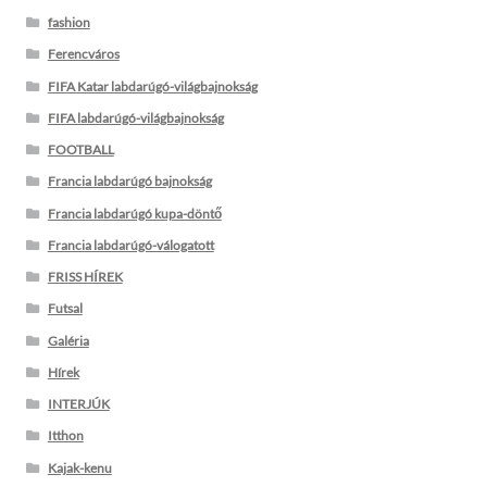
fashion
Ferencváros
FIFA Katar labdarúgó-világbajnokság
FIFA labdarúgó-világbajnokság
FOOTBALL
Francia labdarúgó bajnokság
Francia labdarúgó kupa-döntő
Francia labdarúgó-válogatott
FRISS HÍREK
Futsal
Galéria
Hírek
INTERJÚK
Itthon
Kajak-kenu