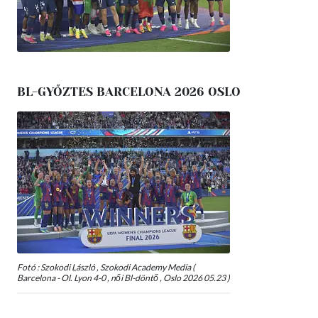
BL-GYŐZTES BARCELONA 2026 OSLO
Fotó : Szokodi László , Szokodi Academy Media (
Barcelona - Ol. Lyon 4-0 , női Bl-döntő , Oslo 2026 05.23 )