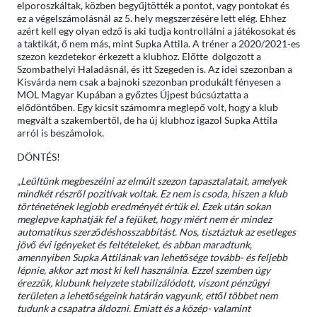
elporoszkáltak, közben begyűjtötték a pontot, vagy pontokat és
ez a végelszámolásnál az 5. hely megszerzésére lett elég. Ehhez
azért kell egy olyan edző is aki tudja kontrollálni a játékosokat és
a taktikát, ő nem más, mint Supka Attila. A tréner a 2020/2021-es
szezon kezdetekor érkezett a klubhoz. Előtte dolgozott a
Szombathelyi Haladásnál, és itt Szegeden is. Az idei szezonban a
Kisvárda nem csak a bajnoki szezonban produkált fényesen a
MOL Magyar Kupában a győztes Újpest búcsúztatta a
elődöntőben. Egy kicsit számomra meglepő volt, hogy a klub
megvált a szakembertől, de ha új klubhoz igazol Supka Attila
arról is beszámolok.
DÖNTÉS!
„
Leültünk megbeszélni az elmúlt szezon tapasztalatait, amelyek
mindkét részről pozitívak voltak. Ez nem is csoda, hiszen a klub
történetének legjobb eredményét értük el. Ezek után sokan
meglepve kaphatják fel a fejüket, hogy miért nem ér mindez
automatikus szerződéshosszabbítást. Nos, tisztáztuk az esetleges
jövő évi igényeket és feltételeket, és abban maradtunk,
amennyiben Supka Attilának van lehetősége tovább- és feljebb
lépnie, akkor azt most ki kell használnia. Ezzel szemben úgy
érezzük, klubunk helyzete stabilizálódott, viszont pénzügyi
területen a lehetőségeink határán vagyunk, ettől többet nem
tudunk a csapatra áldozni. Emiatt és a közép- valamint