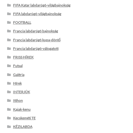
FIFA Katar labdarúgó-világbajnokság
FIFA labdarúgó-világbajnokság
FOOTBALL
Francia labdarúgó bajnokság
Francia labdarúgó kupa-döntő
Francia labdarúgó-válogatott
FRISS HÍREK
Futsal
Galéria
Hírek
INTERJÚK
Itthon
Kajak-kenu
Kecskeméti TE
KÉZILABDA