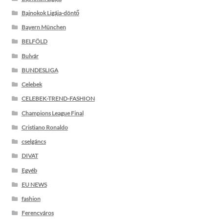
Bajnokok Ligája-döntő
Bayern München
BELFÖLD
Bulvár
BUNDESLIGA
Celebek
CELEBEK-TREND-FASHION
Champions League Final
Cristiano Ronaldo
cselgáncs
DIVAT
Egyéb
EU NEWS
fashion
Ferencváros