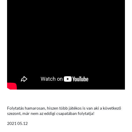
Folytatás hamarosan, hiszen több játékos is van aki a következő
szezont, már nem az eddigi csapatában folytatja!
2021 05.12