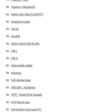
Magyar válogatott
MAGYAR VÁLOGATOTT
Magyarország
MLSZ
modell
MOL MAGYAR KUPA
NB I.
NB II.
Nemzetek Ligája
Neymar
Női labdarúgás
Női OB I. vízilabda
OTP – Bank Pick Szeged
OTP Bank Liga
Paris Saint-Germain FC