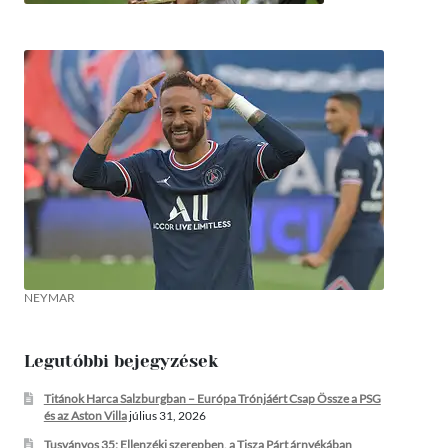
NEYMAR
Legutóbbi bejegyzések
Titánok Harca Salzburgban – Európa Trónjáért Csap Össze a PSG
és az Aston Villa
július 31, 2026
Tusványos 35: Ellenzéki szerepben, a Tisza Párt árnyékában