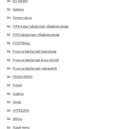
EU NEWS
fashion
Ferencváros
FIFA Katar labdarúgó-világbajnokság
FIFA labdarúgó-világbajnokság
FOOTBALL
Francia labdarúgó bajnokság
Francia labdarúgó kupa-döntő
Francia labdarúgó-válogatott
FRISS HÍREK
Futsal
Galéria
Hírek
INTERJÚK
Itthon
Kajak-kenu