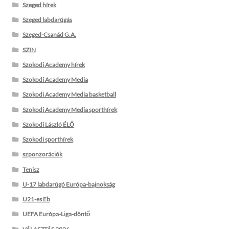
Szeged hírek
Szeged labdarúgás
Szeged-Csanád G.A.
SZIN
Szokodi Academy hírek
Szokodi Academy Media
Szokodi Academy Media basketball
Szokodi Academy Media sporthírek
Szokodi László ÉLŐ
Szokodi sporthírek
szponzorációk
Tenisz
U-17 labdarúgó Európa-bajnokság
U21-es Eb
UEFA Európa-Liga-döntő