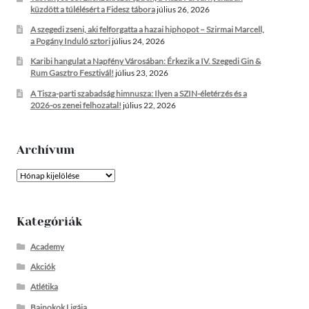
küzdött a túlélésért a Fidesz tábora
július 26, 2026
A szegedi zseni, aki felforgatta a hazai hiphopot – Szirmai Marcell,
a Pogány Induló sztori
július 24, 2026
Karibi hangulat a Napfény Városában: Érkezik a IV. Szegedi Gin &
Rum Gasztro Fesztivál!
július 23, 2026
A Tisza-parti szabadság himnusza: Ilyen a SZIN-életérzés és a
2026-os zenei felhozatal!
július 22, 2026
Archívum
Archívum
Kategóriák
Academy
Akciók
Atlétika
Bajnokok Ligája