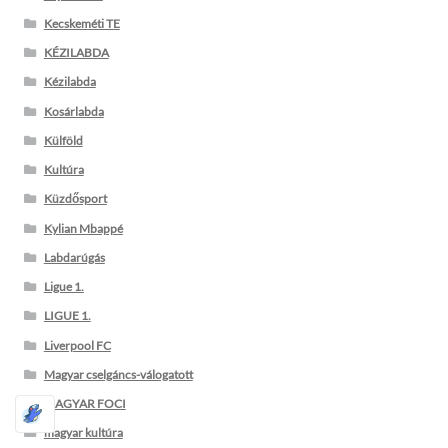
Kecskeméti TE
KÉZILABDA
Kézilabda
Kosárlabda
Külföld
Kultúra
Küzdősport
Kylian Mbappé
Labdarúgás
Ligue 1.
LIGUE 1.
Liverpool FC
Magyar cselgáncs-válogatott
MAGYAR FOCI
magyar kultúra