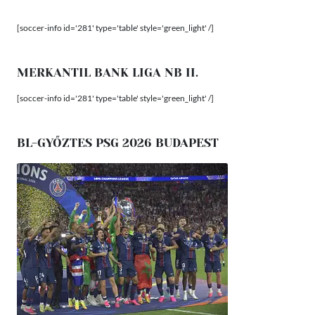
[soccer-info id='281' type='table' style='green_light' /]
MERKANTIL BANK LIGA NB II.
[soccer-info id='281' type='table' style='green_light' /]
BL-GYŐZTES PSG 2026 BUDAPEST