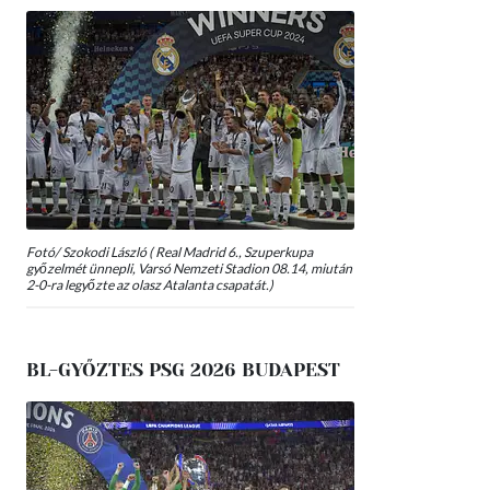
Fotó/ Szokodi László ( Real Madrid 6., Szuperkupa
győzelmét ünnepli, Varsó Nemzeti Stadion 08.14, miután
2-0-ra legyőzte az olasz Atalanta csapatát.)
BL-GYŐZTES PSG 2026 BUDAPEST