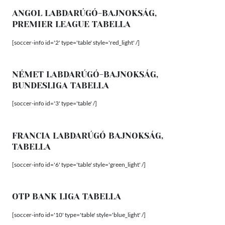
ANGOL LABDARÚGÓ-BAJNOKSÁG,
PREMIER LEAGUE TABELLA
[soccer-info id='2' type='table' style='red_light' /]
NÉMET LABDARÚGÓ-BAJNOKSÁG,
BUNDESLIGA TABELLA
[soccer-info id='3' type='table' /]
FRANCIA LABDARÚGÓ BAJNOKSÁG,
TABELLA
[soccer-info id='6' type='table' style='green_light' /]
OTP BANK LIGA TABELLA
[soccer-info id='10' type='table' style='blue_light' /]