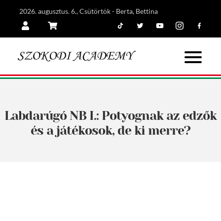
2026. augusztus. 6., Csütörtök - Berta, Bettina
Tiktok
Twitter
Youtube
Instagram
Facebook
Belépés
Kosár
Labdarúgó NB I.: Potyognak az edzők
és a játékosok, de ki merre?