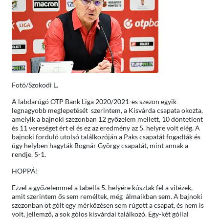
Fotó/Szokodi L.
A labdarúgó OTP Bank Liga 2020/2021-es szezon egyik
legnagyobb meglepetését szerintem, a Kisvárda csapata okozta,
amelyik a bajnoki szezonban 12 győzelem mellett, 10 döntetlent
és 11 vereséget ért el és ez az eredmény az 5. helyre volt elég. A
bajnoki forduló utolsó találkozóján a Paks csapatát fogadták és
úgy helyben hagyták Bognár György csapatát, mint annak a
rendje, 5-1.
HOPPÁ!
Ezzel a győzelemmel a tabella 5. helyére kúsztak fel a vitézek,
amit szerintem ős sem reméltek, még álmaikban sem. A bajnoki
szezonban öt gólt egy mérkőzésen sem rúgott a csapat, és nem is
volt, jellemző, a sok gólos kisvárdai találkozó. Egy-két góllal