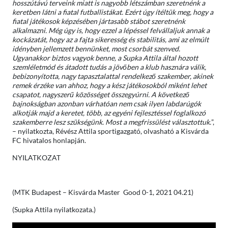
hosszútávú terveink miatt is nagyobb létszámban szeretnénk a
keretben látni a fiatal futballistákat. Ezért úgy ítéltük meg, hogy a
fiatal játékosok képzésében jártasabb stábot szeretnénk
alkalmazni. Még úgy is, hogy ezzel a lépéssel felvállaljuk annak a
kockázatát, hogy az a fajta sikeresség és stabilitás, ami az elmúlt
idényben jellemzett bennünket, most csorbát szenved.
Ugyanakkor biztos vagyok benne, a Supka Attila által hozott
szemléletmód és átadott tudás a jövőben a klub hasznára válik,
bebizonyította, nagy tapasztalattal rendelkező szakember, akinek
remek érzéke van ahhoz, hogy a kész játékosokból miként lehet
csapatot, nagyszerű közösséget összegyúrni. A következő
bajnokságban azonban várhatóan nem csak ilyen labdarúgók
alkotják majd a keretet, több, az egyéni fejlesztéssel foglalkozó
szakemberre lesz szükségünk. Most a megfrissülést választottuk.
”,
– nyilatkozta, Révész Attila sportigazgató, olvasható a Kisvárda
FC hivatalos honlapján.
NYILATKOZAT
(MTK Budapest – Kisvárda Master Good 0-1, 2021 04.21)
(Supka Attila nyilatkozata.)