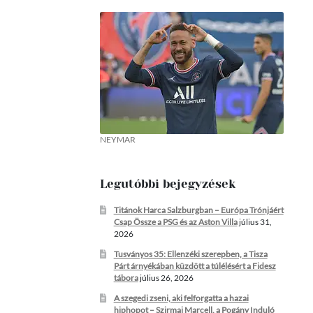
NEYMAR
Legutóbbi bejegyzések
Titánok Harca Salzburgban – Európa Trónjáért
Csap Össze a PSG és az Aston Villa
július 31,
2026
Tusványos 35: Ellenzéki szerepben, a Tisza
Párt árnyékában küzdött a túlélésért a Fidesz
tábora
július 26, 2026
A szegedi zseni, aki felforgatta a hazai
hiphopot – Szirmai Marcell, a Pogány Induló