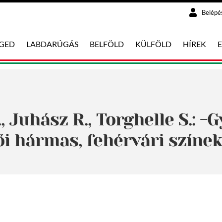
Belépé
EGED
LABDARÚGÁS
BELFÖLD
KÜLFÖLD
HÍREK
., Juhász R., Torghelle S.: 
i hármas, fehérvári színe