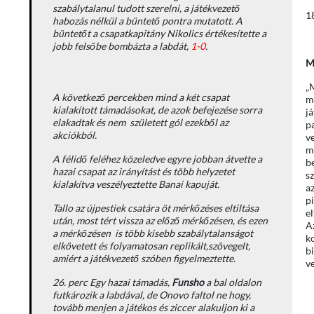
szabálytalanul tudott szerelni, a játékvezető
1
habozás nélkül a büntető pontra mutatott. A
büntetőt a csapatkapitány Nikolics értékesítette a
jobb felsőbe bombázta a labdát,
1-0
.
M
„
A következő percekben mind a két csapat
m
kialakított támadásokat, de azok befejezése sorra
j
elakadtak és nem született gól ezekből az
p
akciókból.
v
me
A félidő feléhez közeledve egyre jobban átvette a
be
hazai csapat az irányítást és több helyzetet
s
kialakítva veszélyeztette Banai kapuját.
az
p
Tallo az újpestiek csatára öt mérkőzéses eltiltása
e
után, most tért vissza az előző mérkőzésen, és ezen
Az
a mérkőzésen is több kisebb szabálytalanságot
k
elkövetett és folyamatosan replikált,szövegelt,
b
amiért a játékvezető szóben figyelmeztette.
v
26. perc Egy hazai támadás,
Funsho
a bal oldalon
futkározik a labdával, de Onovo faltol ne hogy,
tovább menjen a játékos és ziccer alakuljon ki a