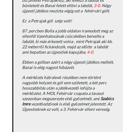
ott pihenő Petrajakhoz, aki leveszi a labdát és
büntetett és Banai felett ellövi a labdát,
3-0
. Négy
újpesti játékos mozizta végig ezt a fehérvári gólt.
Ez a Petrajak gól szép volt!
87. percben Bolla a jobb oldalon iramodott meg az
ellenfél tizenhatosának csücskében beívelte a
labdát, ki más érkezett volna , mint Petrajak aki kb.
22 méterről fickándozik, majd az előtte a labdát
ami bepattan az újpestiek kapujába,
4-0.
Ebben a gólban azért a négy újpesti játékos mellett,
Banai is elég nagyot hibázott.
A mérkőzés hátralevő részében nem történt
nagyobb helyzet és gól sem született, a két perc
hosszabbítás után a játékvezető lefújta a
mérkőzést. A MOL Fehérvár csapata a tavaszi
szezonban megszerezte első győzelmét, ami
Szabics
Imre
vezetőedzőnek is első győzelmet jelentett. Az
Újpestieknek ez volt, a 3. Fehérvár elleni vereség.