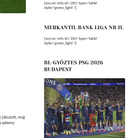
[soccer-info id='281' type='table'
style='green_light' /]
MERKANTIL BANK LIGA NB II.
[soccer-info id='281' type='table'
style='green_light' /]
BL-GYŐZTES PSG 2026
BUDAPEST
játszott, míg
 Academy