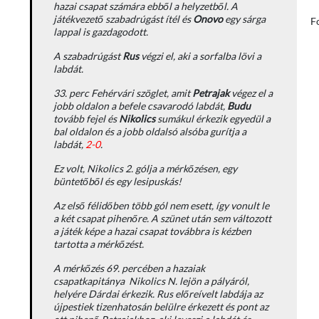
hazai csapat számára ebből a helyzetből. A
játékvezető szabadrúgást ítél és
Onovo
egy sárga
F
lappal is gazdagodott.
A szabadrúgást
Rus
végzi el, aki a sorfalba lövi a
labdát.
33. perc Fehérvári szöglet, amit
Petrajak
végez el a
jobb oldalon a befele csavarodó labdát,
Budu
tovább fejel és
Nikolics
sumákul érkezik egyedül a
bal oldalon és a jobb oldalsó alsóba gurítja a
labdát,
2-0
.
Ez volt, Nikolics 2. gólja a mérkőzésen, egy
büntetőből és egy lesipuskás!
Az első félidőben több gól nem esett, így vonult le
a két csapat pihenőre. A szünet után sem változott
a játék képe a hazai csapat továbbra is kézben
tartotta a mérkőzést.
A mérkőzés 69. percében a hazaiak
csapatkapitánya Nikolics N. lejön a pályáról,
helyére Dárdai érkezik. Rus előreívelt labdája az
újpestiek tizenhatosán belülre érkezett és pont az