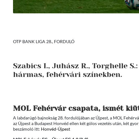
OTP BANK LIGA 28., FORDULÓ
Szabics I., Juhász R., Torghelle S
hármas, fehérvári színekben.
MOL Fehérvár csapata, i
smét kiüt
A labdarúgó bajnokság 28. fordulójában az Újpest, a MOL Fehérvár 
az Újpest a Budapest Honvéd ellen két gólos vezetés után, két gy
beszámoló itt:
Honvéd-Újpest