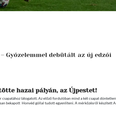
.: – Győzelemmel debütált az új edzői
ötte hazai pályán, az Újpestet!
csapatához látogatott. Az előző fordulóban mind a két csapat döntetlent 
orsan bekapott Honvéd góllal tudott egyenlíteni. A mérkőzésről készített