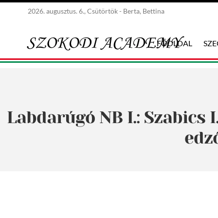
2026. augusztus. 6., Csütörtök - Berta, Bettina
FŐOLDAL
SZ
Labdarúgó NB I.: Szabics I
edző