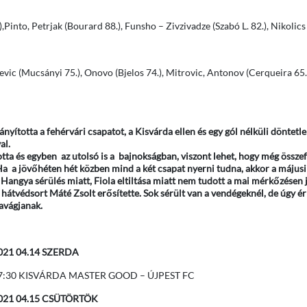
,Pinto, Petrjak (Bourard 88.), Funsho – Zivzivadze (Szabó L. 82.), Nikolics
ljevic (Mucsányi 75.), Onovo (Bjelos 74.), Mitrovic, Antonov (Cerqueira 65
ította a fehérvári csapatot, a Kisvárda ellen és egy gól nélküli döntetle
al.
tta és egyben az utolsó is a bajnokságban, viszont lehet, hogy még összef
a a jövőhéten hét közben mind a két csapat nyerni tudna, akkor a május
 Hangya sérülés miatt, Fiola eltiltása miatt nem tudott a mai mérkőzésen j
hátvédsort Máté Zsolt erősítette. Sok sérült van a vendégeknél, de úgy érk
zavágjanak.
021 04.14 SZERDA
7:30 KISVÁRDA MASTER GOOD – ÚJPEST FC
021 04.15 CSÜTÖRTÖK