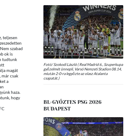
 teljesen
zeszedetten
k. Nem szabad
b ok is
m tudtunk
Fotó/ Szokodi László ( Real Madrid 6., Szuperkupa
ott
győzelmét ünnepli, Varsó Nemzeti Stadion 08.14,
álja magát
miután 2-0-ra legyőzte az olasz Atalanta
, már csak
csapatát.)
ket a
an
gyünk haza.
atunk, hogy
BL-GYŐZTES PSG 2026
BUDAPEST
 FC