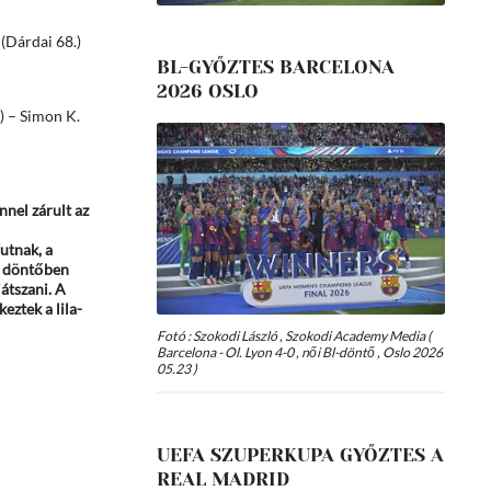
 (Dárdai 68.)
BL-GYŐZTES BARCELONA
2026 OSLO
.) – Simon K.
nnel zárult az
utnak, a
i döntőben
átszani. A
eztek a lila-
Fotó : Szokodi László , Szokodi Academy Media (
Barcelona - Ol. Lyon 4-0 , női Bl-döntő , Oslo 2026
05.23 )
UEFA SZUPERKUPA GYŐZTES A
REAL MADRID