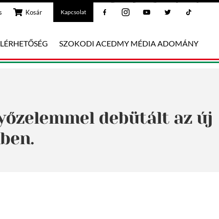
Facebook
Instagram
Youtube
Twitter
Tiktok
s
Kosár
Kapcsolat
ELÉRHETŐSÉG
SZOKODI ACEDMY MÉDIA ADOMÁNY
-Győzelemmel debütált az új
kben.