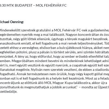
8:30 MTK BUDAPEST – MOL FEHÉRVÁR FC
ichael Oenning:
Mindenekelőtt szeretnék gratulálni a MOL Fehérvár FC-nek a győzelemhez,
egérdemelten nyerték meg a mai találkozót. Nagyon koncentráltan és öss
átszottak, négy gólt lőttek ellenünk, úgyhogy a tények magukért beszélne
anaszkodnunk emiatt, el kell fogadnunk a mai remek teljesítményüket. Töb
ezetett ehhez a vereséghez, elsősorban a kulcsjátékosok hiánya, akiket ne
gfelelően pótolni, plusz a pályán is történt sérülés, ami szintén hátráltat
nnünket. A tény az, hogy előfordul, hogy az ember erősebb ellenféllel tal
zemben. Megpróbáltam mindent bevetni és mindenkinek lehetőséget adni
ért is, mert együtt vesztünk és együtt nyerünk, a csapatnak együtt kell eze
illanatokat megélnie. Nyilván nem szeretek veszíteni, de ebben a stadionb
lfogadható. Annak természetesen nem örülök, hogy négy kapott góllal me
onban ezt is el kell fogadnunk és a helyén kell kezelnünk. Most az a felad
oncentráljunk az előttünk álló MOL Magyar Kupa találkozóra, akkor újra
izonyíthatunk és megmutathatjuk a jobbik arcunkat.” – mondta az Újpest
ezetőedzője.