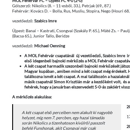
MOL Fehérvár FC – Újpest FC 4-0 (2-0)
Gólszerző: Nikolics (8. – 11-esből, 33.), Petrjak (69., 87.)
Fehérvár: Kovács D. – Bolla, Rus, Musliu, Stopira, Nego (Houri 68.)
vezetőedző:
Szabics Imre
Újpest: Banai – Kastrati, Csongvai (Szakály P. 65.), Máté Zs. – Pau
(Bacsa 65.), Junior Tallo, Beridze
vezetőedző:
Michael Oenning
A MOL Fehérvár csapatánál új vezetőedző, Szabics Imre irány
első idegenbeli bajnoki mérkőzés a MOL Fehérvár csapatáv
A két csapat harmadik szezonbeli bajnoki mérkőzését játszo
Magyar kupában , amiben mind a két csapat még érdekelt. H
találkozna ismét a két csapat. A mai találkozón a hazaiaknál
másik csapatnál Simon Krisztián már a kezdőként volt, és a 
fehérek, hogy a januárban elszenvedett 5-0-ás zakóért viss
A mérkőzés alakulása:
2
A két csapat első perceiben nem alakult ki nagyobb
1
helyzet, míg nem 7. percben, egy hazai támadás
során Nikolics a tizenhatoson kívülről passzolt
2
befelé Funshonak, akit Csongvai már csak