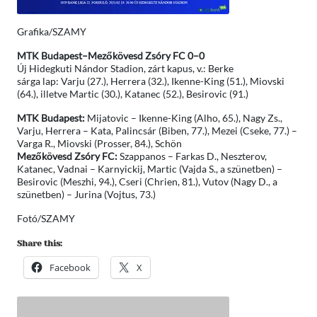
Grafika/SZAMY
MTK Budapest–Mezőkövesd Zsóry FC 0–0
Új Hidegkuti Nándor Stadion, zárt kapus, v.: Berke
sárga lap: Varju (27.), Herrera (32.), Ikenne-King (51.), Miovski
(64.), illetve Martic (30.), Katanec (52.), Besirovic (91.)
MTK Budapest:
Mijatovic – Ikenne-King (Alho, 65.), Nagy Zs.,
Varju, Herrera – Kata, Palincsár (Biben, 77.), Mezei (Cseke, 77.) –
Varga R., Miovski (Prosser, 84.), Schön
Mezőkövesd Zsóry FC:
Szappanos – Farkas D., Neszterov,
Katanec, Vadnai – Karnyickij, Martic (Vajda S., a szünetben) –
Besirovic (Meszhi, 94.), Cseri (Chrien, 81.), Vutov (Nagy D., a
szünetben) – Jurina (Vojtus, 73.)
Fotó/SZAMY
Share this:
Facebook
X