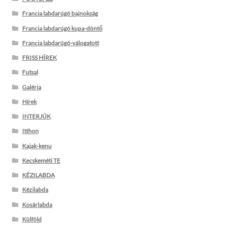
Francia labdarúgó bajnokság
Francia labdarúgó kupa-döntő
Francia labdarúgó-válogatott
FRISS HÍREK
Futsal
Galéria
Hírek
INTERJÚK
Itthon
Kajak-kenu
Kecskeméti TE
KÉZILABDA
Kézilabda
Kosárlabda
Külföld