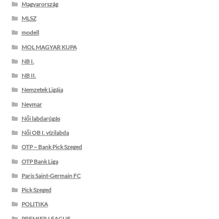
Magyarország
MLSZ
modell
MOL MAGYAR KUPA
NB I.
NB II.
Nemzetek Ligája
Neymar
Női labdarúgás
Női OB I. vízilabda
OTP – Bank Pick Szeged
OTP Bank Liga
Paris Saint-Germain FC
Pick Szeged
POLITIKA
PREMIER LEAGUE