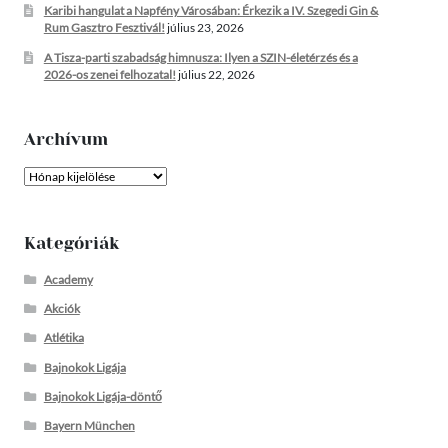
Karibi hangulat a Napfény Városában: Érkezik a IV. Szegedi Gin &
Rum Gasztro Fesztivál!
július 23, 2026
A Tisza-parti szabadság himnusza: Ilyen a SZIN-életérzés és a
2026-os zenei felhozatal!
július 22, 2026
Archívum
Archívum
Kategóriák
Academy
Akciók
Atlétika
Bajnokok Ligája
Bajnokok Ligája-döntő
Bayern München