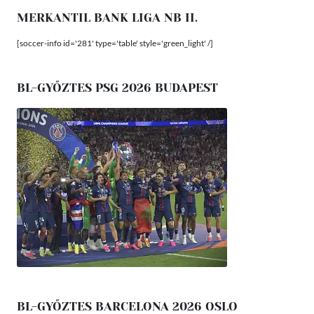
MERKANTIL BANK LIGA NB II.
[soccer-info id='281' type='table' style='green_light' /]
BL-GYŐZTES PSG 2026 BUDAPEST
BL-GYŐZTES BARCELONA 2026 OSLO