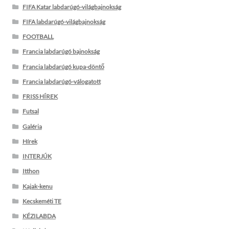
FIFA Katar labdarúgó-világbajnokság
FIFA labdarúgó-világbajnokság
FOOTBALL
Francia labdarúgó bajnokság
Francia labdarúgó kupa-döntő
Francia labdarúgó-válogatott
FRISS HÍREK
Futsal
Galéria
Hírek
INTERJÚK
Itthon
Kajak-kenu
Kecskeméti TE
KÉZILABDA