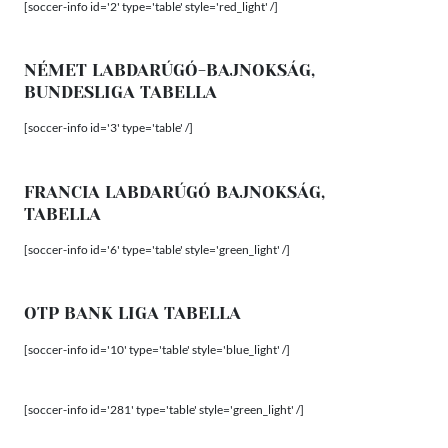
[soccer-info id='2' type='table' style='red_light' /]
NÉMET LABDARÚGÓ-BAJNOKSÁG,
BUNDESLIGA TABELLA
[soccer-info id='3' type='table' /]
FRANCIA LABDARÚGÓ BAJNOKSÁG,
TABELLA
[soccer-info id='6' type='table' style='green_light' /]
OTP BANK LIGA TABELLA
[soccer-info id='10' type='table' style='blue_light' /]
[soccer-info id='281' type='table' style='green_light' /]