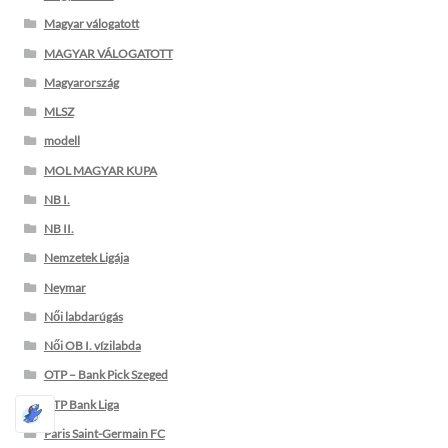
Magyar válogatott
MAGYAR VÁLOGATOTT
Magyarország
MLSZ
modell
MOL MAGYAR KUPA
NB I.
NB II.
Nemzetek Ligája
Neymar
Női labdarúgás
Női OB I. vízilabda
OTP – Bank Pick Szeged
OTP Bank Liga
Paris Saint-Germain FC