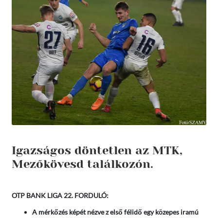
Igazságos döntetlen az MTK,
Mezőkövesd találkozón.
OTP BANK LIGA 22. FORDULÓ:
A mérkőzés képét nézve z első félidő egy közepes iramú