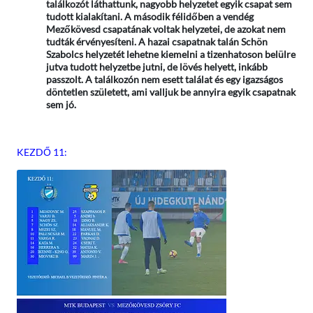
találkozót láthattunk, nagyobb helyzetet egyik csapat sem
tudott kialakítani. A második félidőben a vendég
Mezőkövesd csapatának voltak helyzetei, de azokat nem
tudták érvényesíteni. A hazai csapatnak talán Schön
Szabolcs helyzetét lehetne kiemelni a tizenhatoson belülre
jutva tudott helyzetbe jutni, de lövés helyett, inkább
passzolt. A találkozón nem esett találat és egy igazságos
döntetlen született, ami valljuk be annyira egyik csapatnak
sem jó.
KEZDŐ 11: