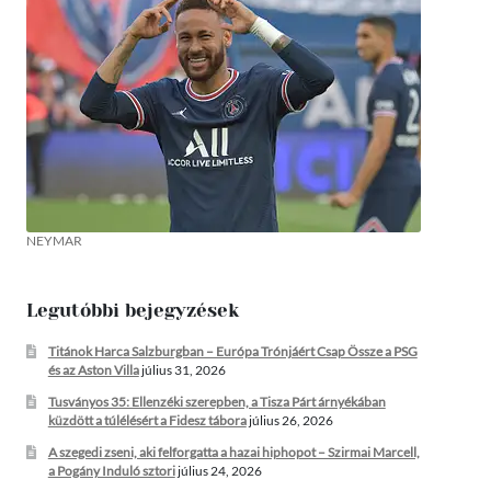
NEYMAR
Legutóbbi bejegyzések
Titánok Harca Salzburgban – Európa Trónjáért Csap Össze a PSG
és az Aston Villa
július 31, 2026
Tusványos 35: Ellenzéki szerepben, a Tisza Párt árnyékában
küzdött a túlélésért a Fidesz tábora
július 26, 2026
A szegedi zseni, aki felforgatta a hazai hiphopot – Szirmai Marcell,
a Pogány Induló sztori
július 24, 2026