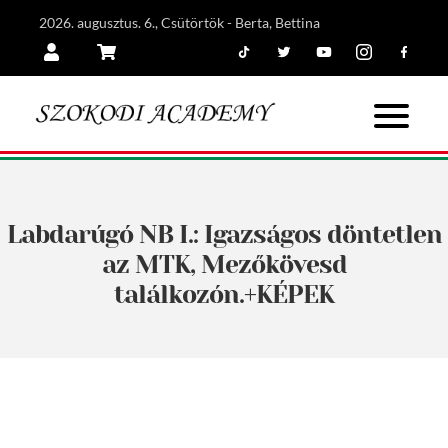
2026. augusztus. 6., Csütörtök - Berta, Bettina
Tiktok
Twitter
Youtube
Instagram
Facebook
Belépés
Kosár
Labdarúgó NB I.: Igazságos döntetlen
az MTK, Mezőkövesd
találkozón.+KÉPEK