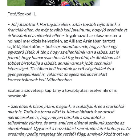
Fotó/Szokodi L.
–
Jól játszottunk Portugália ellen, aztán tovább fejlődtünk a
franciák ellen, de még tovább kell javulnunk, hogy jó eredményt
érhessünk el a németek ellen
– fogalmazott az olasz mester a
holnapi mérkőzés helyszínén, az Allianz Arénában tartott
sajtótájékoztatón. –
Sokszor mondtam már, hogy a foci egy
egyszerű játék. A tény, hogy az ellenfélnél van a labda, azt is
jelenti, hogy hamarosan hozzád fog kerülni, de általában aki
többet birtokolja a labdát, annak vannak jobb technikai
képességei. Tisztában kell lennünk az erősségeinkkel és a
gyengeségeinkkel is, valamint az egész mérkőzés alatt
koncentrálnunk kell Münchenben.
Ezután a szövetségi kapitány a továbbjutási esélyeinkről is
beszámolt.
–
Szeretnénk bizonyítani, magunk, a családjaink és a szurkolók
miatt is. Tudtuk a torna előtt is, illetve láthattuk az utolsó
mérkőzéseken is, hogy milyen büszkék a szurkolók a
teljesítményünkre, és arra, amilyen elánnal szállunk szembe az
ellenfelekkel. Ugyanezt a hozzáállást szeretném látni holnap is. Az
eredmény pedig rengeteg tényezétől függ, amelyek között ott van