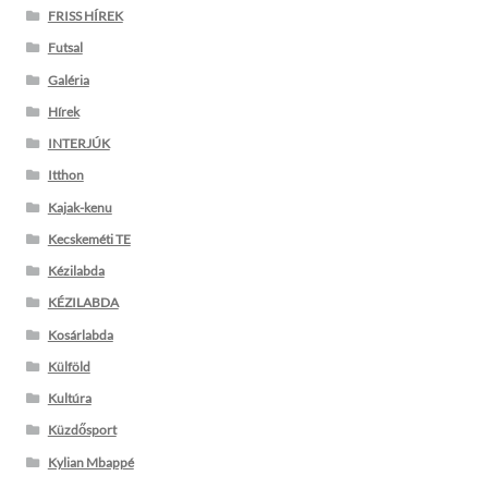
FRISS HÍREK
Futsal
Galéria
Hírek
INTERJÚK
Itthon
Kajak-kenu
Kecskeméti TE
Kézilabda
KÉZILABDA
Kosárlabda
Külföld
Kultúra
Küzdősport
Kylian Mbappé