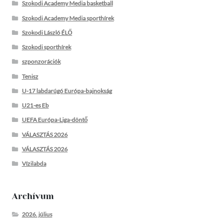
Szokodi Academy Media basketball
Szokodi Academy Media sporthírek
Szokodi László ÉLŐ
Szokodi sporthírek
szponzorációk
Tenisz
U-17 labdarúgó Európa-bajnokság
U21-es Eb
UEFA Európa-Liga-döntő
VÁLASZTÁS 2026
VÁLASZTÁS 2026
Vízilabda
Archívum
2026. július