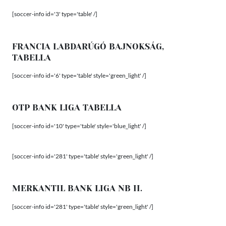
[soccer-info id='3' type='table' /]
FRANCIA LABDARÚGÓ BAJNOKSÁG,
TABELLA
[soccer-info id='6' type='table' style='green_light' /]
OTP BANK LIGA TABELLA
[soccer-info id='10' type='table' style='blue_light' /]
[soccer-info id='281' type='table' style='green_light' /]
MERKANTIL BANK LIGA NB II.
[soccer-info id='281' type='table' style='green_light' /]