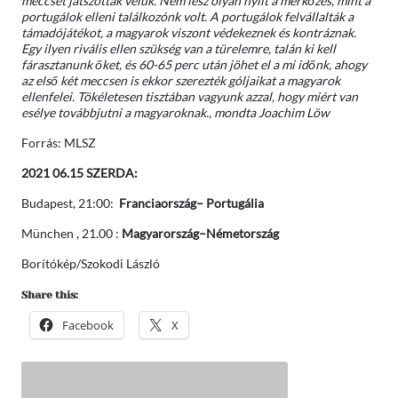
meccset játszottak velük. Nem lesz olyan nyílt a mérkőzés, mint a
portugálok elleni találkozónk volt. A portugálok felvállalták a
támadójátékot, a magyarok viszont védekeznek és kontráznak.
Egy ilyen rivális ellen szükség van a türelemre, talán ki kell
fárasztanunk őket, és 60-65 perc után jöhet el a mi időnk, ahogy
az első két meccsen is ekkor szerezték góljaikat a magyarok
ellenfelei. Tökéletesen tisztában vagyunk azzal, hogy miért van
esélye továbbjutni a magyaroknak., mondta Joachim Löw
Forrás: MLSZ
2021 06.15 SZERDA:
Budapest, 21:00:
Franciaország
– Portugália
München , 21.00 :
Magyarország–Németország
Borítókép/Szokodi László
Share this:
Facebook
X