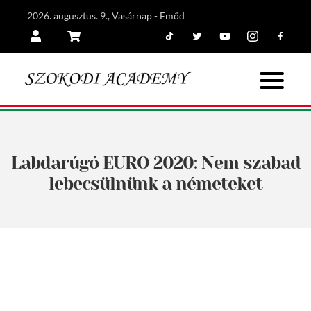
2026. augusztus. 9., Vasárnap - Emőd
Tiktok
Twitter
Youtube
Instagram
Facebook
Belépés
Kosár
Labdarúgó EURO 2020: Nem szabad
lebecsülnünk a németeket