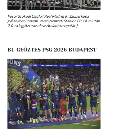
Fotó/ Szokodi László ( Real Madrid 6., Szuperkupa
győzelmét ünnepli, Varsó Nemzeti Stadion 08.14, miután
2-0-ra legyőzte az olasz Atalanta csapatát.)
BL-GYŐZTES PSG 2026 BUDAPEST