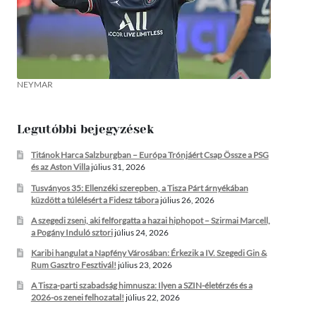
NEYMAR
Legutóbbi bejegyzések
Titánok Harca Salzburgban – Európa Trónjáért Csap Össze a PSG
és az Aston Villa
július 31, 2026
Tusványos 35: Ellenzéki szerepben, a Tisza Párt árnyékában
küzdött a túlélésért a Fidesz tábora
július 26, 2026
A szegedi zseni, aki felforgatta a hazai hiphopot – Szirmai Marcell,
a Pogány Induló sztori
július 24, 2026
Karibi hangulat a Napfény Városában: Érkezik a IV. Szegedi Gin &
Rum Gasztro Fesztivál!
július 23, 2026
A Tisza-parti szabadság himnusza: Ilyen a SZIN-életérzés és a
2026-os zenei felhozatal!
július 22, 2026