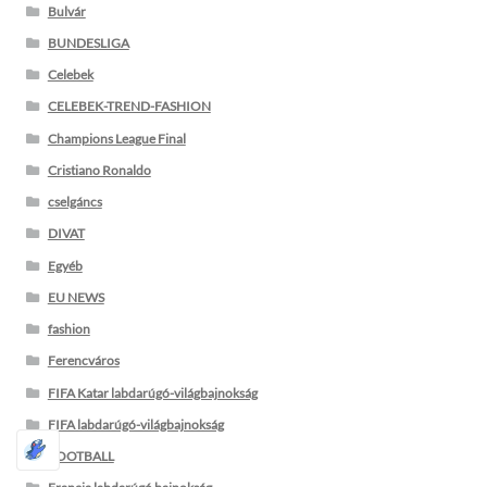
Bulvár
BUNDESLIGA
Celebek
CELEBEK-TREND-FASHION
Champions League Final
Cristiano Ronaldo
cselgáncs
DIVAT
Egyéb
EU NEWS
fashion
Ferencváros
FIFA Katar labdarúgó-világbajnokság
FIFA labdarúgó-világbajnokság
FOOTBALL