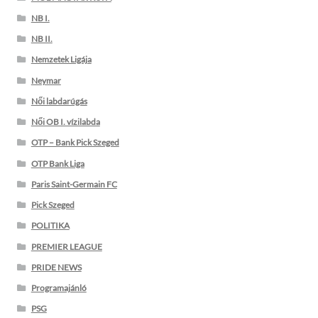
NB I.
NB II.
Nemzetek Ligája
Neymar
Női labdarúgás
Női OB I. vízilabda
OTP – Bank Pick Szeged
OTP Bank Liga
Paris Saint-Germain FC
Pick Szeged
POLITIKA
PREMIER LEAGUE
PRIDE NEWS
Programajánló
PSG