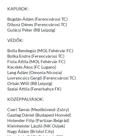
KAPUSOK:
Bogdán Ádám (Ferencvárosi TC)
Dibusz Dénes (Ferencvárosi TC)
Gulácsi Péter (RB Leipzig)
VÉDŐK:
Bolla Bendegúz (MOL Fehérvár FC)
Botka Endre (Ferencvárosi TC)
Fiola Attila (MOL Fehérvár FC)
Kecskés Ákos (FC Lugano)
Lang Ádám (Omonia Nicosia)
Lovrencsics Gergő (Ferencvárosi TC)
Orbán Willi (RB Leipzig)
Szalai Attila (Fenerbahçe FK)
KÖZÉPPÁLYÁSOK:
Cseri Tamás (Mezőkövesd-Zsóry)
Gazdag Dániel (Budapest Honvéd)
Holender Filip (Partizan Belgrád)
Kleinheisler László (NK Osijek)
Nagy Ádám (Bristol City)