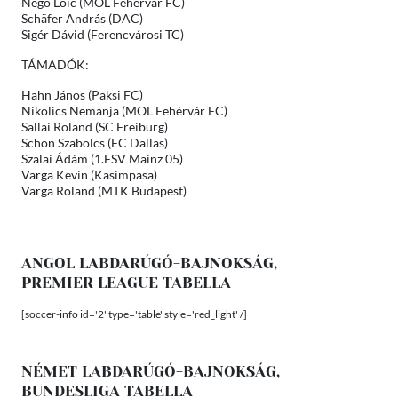
Nego Loic (MOL Fehérvár FC)
Schäfer András (DAC)
Sigér Dávid (Ferencvárosi TC)
TÁMADÓK:
Hahn János (Paksi FC)
Nikolics Nemanja (MOL Fehérvár FC)
Sallai Roland (SC Freiburg)
Schön Szabolcs (FC Dallas)
Szalai Ádám (1.FSV Mainz 05)
Varga Kevin (Kasimpasa)
Varga Roland (MTK Budapest)
ANGOL LABDARÚGÓ-BAJNOKSÁG,
PREMIER LEAGUE TABELLA
[soccer-info id='2' type='table' style='red_light' /]
NÉMET LABDARÚGÓ-BAJNOKSÁG,
BUNDESLIGA TABELLA