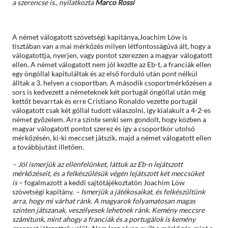
a szerencse is., nyilatkozta
Marco Rossi
A német válogatott szövetségi kapitánya,Joachim Löw is
tisztában van a mai mérkőzés milyen létfontosságúvá ált, hogy a
válogatottja, nyerjen, vagy pontot szerezzen a magyar válogatott
ellen. A német válogatott nem jól kezdte az Eb-t, a franciák ellen
egy öngóllal kapituláltak és az első forduló után pont nélkül
álltak a 3. helyen a csoportban. A második csoportmérkőzésen a
sors is kedvezett a németeknek két portugál öngóllal után még
kettőt bevarrtak és erre Cristiano Ronaldo vezette portugál
válogatott csak két góllal tudott válaszolni, így kialakult a 4-2-es
német győzelem. Arra szinte senki sem gondolt, hogy közben a
magyar válogatott pontot szerez és így a csoportkör utolsó
mérkőzésén, ki-ki meccset játszik, majd a német válogatott ellen
a továbbjutást illetően.
– Jól ismerjük az ellenfelünket, láttuk az Eb-n lejátszott
mérkőzéseit, és a felkészülésük végén lejátszott két meccsüket
is
– fogalmazott a keddi sajtótájékoztatón Joachim Löw
szövetségi kapitány.
– Ismerjük a játékosaikat, és felkészültünk
arra, hogy mi várhat ránk. A magyarok folyamatosan magas
szinten játszanak, veszélyesek lehetnek ránk. Kemény meccsre
számítunk, mint ahogy a franciák és a portugálok is kemény