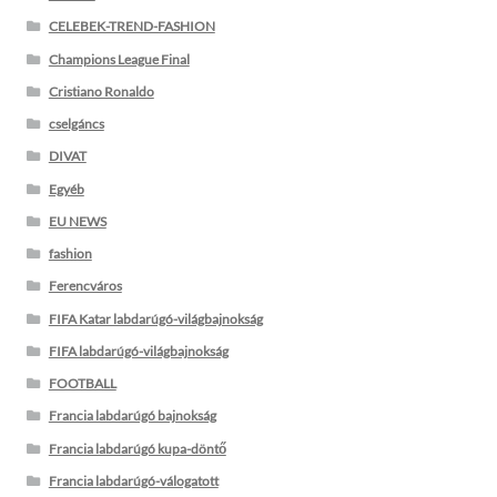
CELEBEK-TREND-FASHION
Champions League Final
Cristiano Ronaldo
cselgáncs
DIVAT
Egyéb
EU NEWS
fashion
Ferencváros
FIFA Katar labdarúgó-világbajnokság
FIFA labdarúgó-világbajnokság
FOOTBALL
Francia labdarúgó bajnokság
Francia labdarúgó kupa-döntő
Francia labdarúgó-válogatott