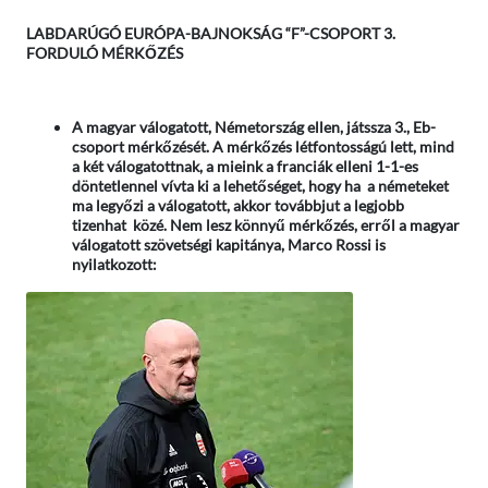
LABDARÚGÓ EURÓPA-BAJNOKSÁG “F”-CSOPORT 3.
FORDULÓ MÉRKŐZÉS
A magyar válogatott, Németország ellen, játssza 3., Eb-
csoport mérkőzését. A mérkőzés létfontosságú lett, mind
a két válogatottnak, a mieink a franciák elleni 1-1-es
döntetlennel vívta ki a lehetőséget, hogy ha a németeket
ma legyőzi a válogatott, akkor továbbjut a legjobb
tizenhat közé. Nem lesz könnyű mérkőzés, erről a magyar
válogatott szövetségi kapitánya, Marco Rossi is
nyilatkozott: