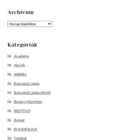
Archívum
Archívum
Kategóriák
Academy
Akciók
Atlétika
Bajnokok Ligája
Bajnokok Ligája-döntő
Bayern München
BELFÖLD
Bulvár
BUNDESLIGA
Celebek