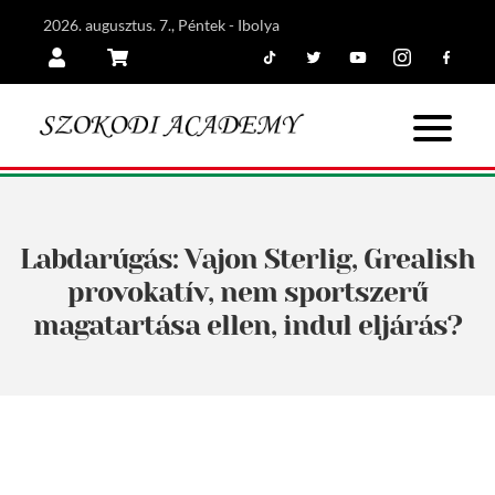
2026. augusztus. 7., Péntek - Ibolya
Tiktok
Twitter
Youtube
Instagram
Facebook
Belépés
Kosár
Labdarúgás: Vajon Sterlig, Grealish
provokatív, nem sportszerű
magatartása ellen, indul eljárás?