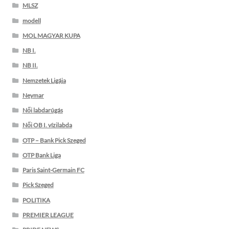
MLSZ
modell
MOL MAGYAR KUPA
NB I.
NB II.
Nemzetek Ligája
Neymar
Női labdarúgás
Női OB I. vízilabda
OTP – Bank Pick Szeged
OTP Bank Liga
Paris Saint-Germain FC
Pick Szeged
POLITIKA
PREMIER LEAGUE