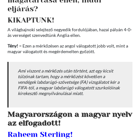
magatartása ellen, indul
eljárás?
KIKAPTUNK!
A világbajnoki selejtező negyedik fordulójában, hazai pályán 4-0-
ás vereséget szenvedtünk Anglia ellen.
Tény! –
Ezen a mérkőzésen az angol válogatott jobb volt, mint a
magyar válogatott és megérdemelten győzött.
Ami viszont a mérkőzés után történt, azt egy kicsit
túlzónak tartam, hogy a mérkőzést követően a
vendégek labdarúgó-szövetsége (FA) vizsgálatot kér a
FIFA-tól, a magyar labdarúgó válogatott szurkolóinak
kirekesztő megnyilvánulásai miatt.
Magyarországon a magyar nyelv
az elfogadott!
Raheem Sterling!