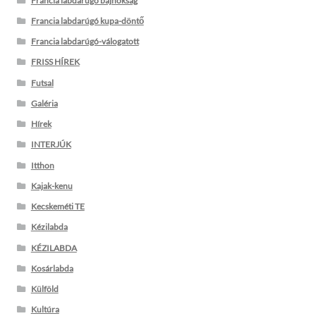
Francia labdarúgó bajnokság
Francia labdarúgó kupa-döntő
Francia labdarúgó-válogatott
FRISS HÍREK
Futsal
Galéria
Hírek
INTERJÚK
Itthon
Kajak-kenu
Kecskeméti TE
Kézilabda
KÉZILABDA
Kosárlabda
Külföld
Kultúra