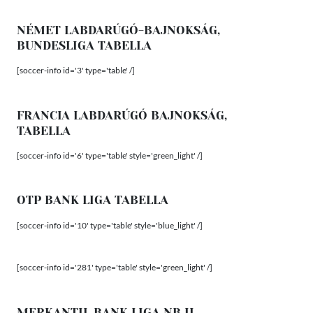
NÉMET LABDARÚGÓ-BAJNOKSÁG,
BUNDESLIGA TABELLA
[soccer-info id='3' type='table' /]
FRANCIA LABDARÚGÓ BAJNOKSÁG,
TABELLA
[soccer-info id='6' type='table' style='green_light' /]
OTP BANK LIGA TABELLA
[soccer-info id='10' type='table' style='blue_light' /]
[soccer-info id='281' type='table' style='green_light' /]
MERKANTIL BANK LIGA NB II.