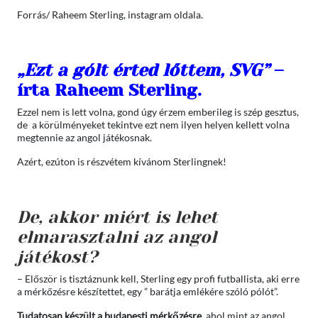
Forrás/ Raheem Sterling, instagram oldala.
„Ezt a gólt érted lőttem, SVG”
–
írta Raheem Sterling.
Ezzel nem is lett volna, gond úgy érzem emberileg is szép gesztus,
de a körülményeket tekintve ezt nem ilyen helyen kellett volna
megtennie az angol játékosnak.
Azért, ezúton is részvétem kívánom Sterlingnek!
De, akkor miért is lehet
elmarasztalni az angol
játékost?
– Először is tisztáznunk kell, Sterling egy profi futballista, aki erre
a mérkőzésre készítettet, egy ” barátja emlékére szóló pólót”.
Tudatosan készült a budapesti mérkőzésre
, ahol mint az angol