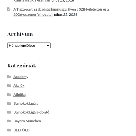
Rum Gasztro Fesztivál!
július 23, 2026
A Tisza-parti szabadság himnusza: Ilyen a SZIN-életérzés és a
2026-os zenei felhozatal!
július 22, 2026
Archívum
Archívum
Kategóriák
Academy
Akciók
Atlétika
Bajnokok Ligája
Bajnokok Ligája-döntő
Bayern München
BELFÖLD