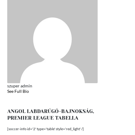
szuper admin
See Full Bio
ANGOL LABDARÚGÓ-BAJNOKSÁG,
PREMIER LEAGUE TABELLA
[soccer-info id='2' type='table' style='red_light' /]