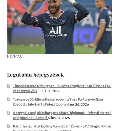
NEYMAR
Legutóbbi bejegyzések
Titánok Harca Salzburgban – Európa Trónjáért Csap Össze a PSG
és az Aston Villa
július 31, 2026
Tusványos 35: Ellenzéki szerepben, a Tisza Párt árnyékában
küzdött a túlélésért a Fidesz tábora
július 26, 2026
A szegedi zseni, aki felforgatta a hazai hiphopot – Szirmai Marcell,
a Pogány Induló sztori
július 24, 2026
Karibi hangulat a Napfény Városában: Érkezik a IV. Szegedi Gin &