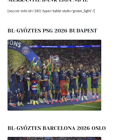
[soccer-info id='281' type='table' style='green_light' /]
BL-GYŐZTES PSG 2026 BUDAPEST
BL-GYŐZTES BARCELONA 2026 OSLO