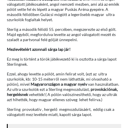
válogatott játékosaként, angol nemzeti mezben, ami alá az emlék
pólót vette fel és lépett a magyar Puskás Aréna gyepére. A
második félidőben Gulácsi mögött a legerősebb magyar ultra
szurkolók foglaltak helyet.
Sterlig a második félidő 55. percében, megszerezte az első gólt.
Majd egyből, megfordulva levette az angol válogatott mezét és
szaladt a partvonal felé gólját ünnepelni.
Mezlevételért azonnali sárga lap jár!
Ez meg is történt a török játékvezető ki is osztotta a sárga lapot
Sterlingnek.
Ezzel, ahogy levette a pólót, amin felirat volt, (ezt az ultra
szurkolók, kb: 10-15 méterről nem láthatták, mi olvasható a
pólón), mivel
Magyarországon a magyar nyelv
van használatban.
Az ultra szurkolók ezt a Sterling megmozdulást,
provokációnak,
hergelésnek
vehették!( A pólón valószínesíthető, hogy az ultrák
azt hihették, hogy magyar ellenes szöveg lehet felírva.)
Sterling provokatív , hergelő megmozdulásáért, eddig csak a
válogatott mez levétele miatt, kapott sárga lapot.