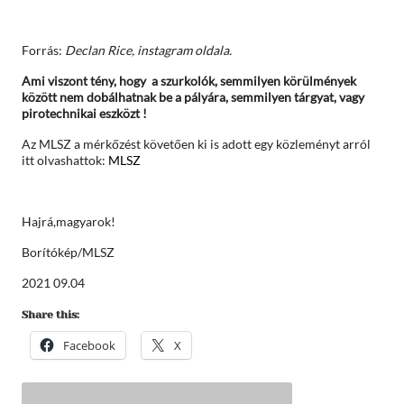
Forrás:
Declan Rice, instagram oldala.
Ami viszont tény, hogy a szurkolók, semmilyen körülmények
között nem dobálhatnak be a pályára, semmilyen tárgyat, vagy
pirotechnikai eszközt !
Az MLSZ a mérkőzést követően ki is adott egy közleményt arról
itt olvashattok:
MLSZ
Hajrá,magyarok!
Borítókép/MLSZ
2021 09.04
Share this:
Facebook
X