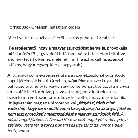
Forrás: Jack Grealish instagram oldala
Miért vette fel a pálya széléről a sörös poharat, Grealish?
-Feltételezhető, hogy a magyar szurkolókat hergelje, provokálja,
miért másért?!
( Egy videót is láttam már a interneten feltöltve,
ahol egy kicsit olyan ez a jelenet, mintha azt sugallná, az angol
játékos, hogy megszoptátok, magyarok.)
A 3., angol gól megszerzése után, a szögletzászlónál örömködő
angol játékosok közül Grealish,
szándékosan
, azért nyúlt ki a
pálya szélére, hogy felvegyen egy sörös poharat és azzal a magyar
szurkolók felé fordulva, provokatív megmozdulásokat tesz
egyértelmű volt, számomra, hogy hergelte a magyar szurkolókat.
Itt jegyezném meg az a pirotechnikai
„fénytűz”, több mint
valószínű, hogy nem repült volna be a pályára, ha az angol játékos
nem tesz provokatív megmozdulást a magyar szurkolók felé.
A
másik angol játékos is Declan Rice az első angol gól után a pálya
széléről vette fel a sörös poharat és úgy tartotta, mintha bele
ivott, volna.