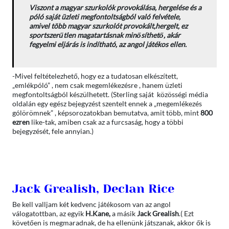
Viszont a magyar szurkolók provokálása, hergelése és a
póló saját üzleti megfontoltságból való felvétele,
amivel több magyar szurkolót provokált,hergelt, ez
sportszerűtlen magatartásnak minősíthető, akár
fegyelmi eljárás is indítható, az angol játékos ellen.
-Mivel feltételezhető, hogy ez a tudatosan elkészített,
„emlékpóló” , nem csak megemlékezésre , hanem üzleti
megfontoltságból készülhetett. (Sterling saját közösségi média
oldalán egy egész bejegyzést szentelt ennek a „megemlékezés
gólörömnek” , képsorozatokban bemutatva, amit több, mint
800
ezren
like-tak, amiben csak az a furcsaság, hogy a többi
bejegyzését, fele annyian.)
Jack Grealish, Declan Rice
Be kell valljam két kedvenc játékosom van az angol
válogatottban, az egyik
H.Kane,
a másik
Jack Grealish
.( Ezt
követően is megmaradnak, de ha ellenünk játszanak, akkor ők is