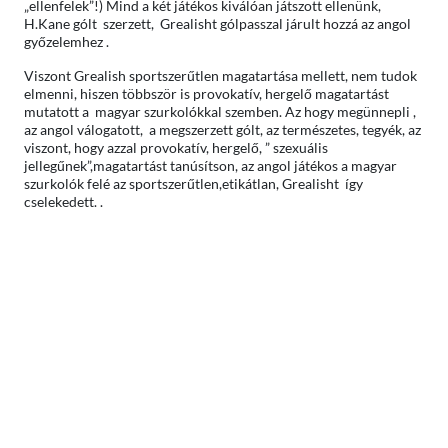
„ellenfelek”!) Mind a két játékos kiválóan játszott ellenünk,
H.Kane gólt szerzett, Grealisht gólpasszal járult hozzá az angol
győzelemhez .
Viszont Grealish sportszerűtlen magatartása mellett, nem tudok
elmenni, hiszen többször is provokatív, hergelő magatartást
mutatott a magyar szurkolókkal szemben. Az hogy megünnepli ,
az angol válogatott, a megszerzett gólt, az természetes, tegyék, az
viszont, hogy azzal provokatív, hergelő, ” szexuális
jellegűnek”,magatartást tanúsítson, az angol játékos a magyar
szurkolók felé az sportszerűtlen,etikátlan, Grealisht így
cselekedett. .