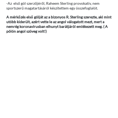
-Az első gól szerzőjéről, Raheem Sterling provokatív, nem
sportszerű magatartásáról készítettem egy összefoglalót.
A mérkőzés első gólját az a bizonyos R. Sterling szerezte, aki mint
utóbb kiderült, azért vette le az angol válogatott mezt, mert a
nemrég koronavírusban elhunyt barátjáról emlékezett meg. ( A
pólón angol szöveg volt!)