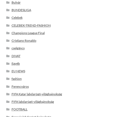
Bulvár
BUNDESLIGA
Celebek
CELEBEK-TREND-FASHION
Champions League Final
Cristiano Ronaldo
cselgáncs
DIVAT
Egyéb
EU NEWS
fashion
Ferencváros
FIFA Katar labdarúgó-világbajnokság
FIFA labdarúgó-világbajnokság
FOOTBALL