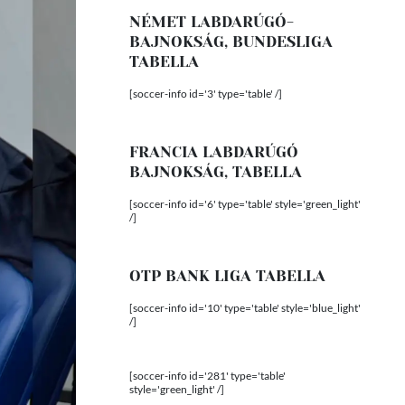
NÉMET LABDARÚGÓ-
BAJNOKSÁG, BUNDESLIGA
TABELLA
[soccer-info id='3' type='table' /]
FRANCIA LABDARÚGÓ
BAJNOKSÁG, TABELLA
[soccer-info id='6' type='table' style='green_light'
/]
OTP BANK LIGA TABELLA
[soccer-info id='10' type='table' style='blue_light'
/]
[soccer-info id='281' type='table'
style='green_light' /]