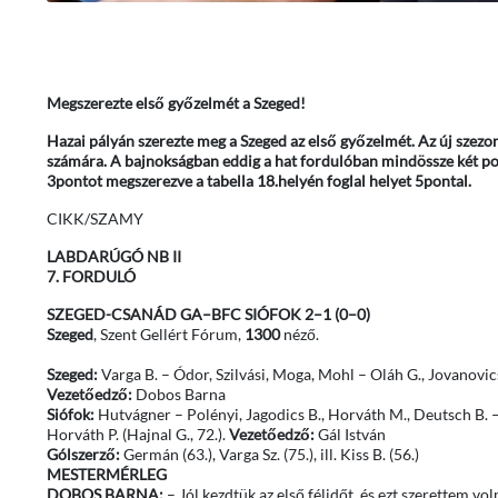
Megszerezte első győzelmét a Szeged!
Hazai pályán szerezte meg a Szeged az első győzelmét. Az új szez
számára. A bajnokságban eddig a hat fordulóban mindössze két pont
3pontot megszerezve a tabella 18.helyén foglal helyet 5pontal.
CIKK/SZAMY
LABDARÚGÓ NB II
7. FORDULÓ
SZEGED-CSANÁD GA–BFC SIÓFOK 2–1 (0–0)
Szeged
, Szent Gellért Fórum,
1300
néző.
Szeged:
Varga B. – Ódor, Szilvási, Moga, Mohl – Oláh G., Jovanovics 
Vezetőedző:
Dobos Barna
Siófok:
Hutvágner – Polényi, Jagodics B., Horváth M., Deutsch B. – Ta
Horváth P. (Hajnal G., 72.).
Vezetőedző:
Gál István
Gólszerző:
Germán (63.), Varga Sz. (75.), ill. Kiss B. (56.)
MESTERMÉRLEG
DOBOS BARNA:
– Jól kezdtük az első félidőt, és ezt szerettem v