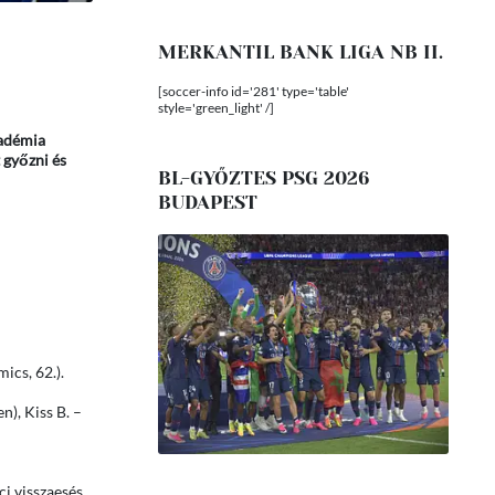
MERKANTIL BANK LIGA NB II.
[soccer-info id='281' type='table'
style='green_light' /]
kadémia
 győzni és
BL-GYŐZTES PSG 2026
BUDAPEST
ics, 62.).
n), Kiss B. –
ci visszaesés