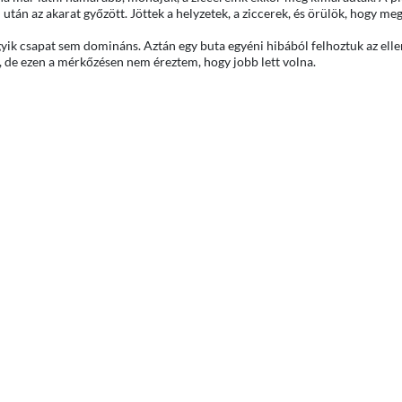
után az akarat győzött. Jöttek a helyzetek, a ziccerek, és örülök, hogy me
gyik csapat sem domináns. Aztán egy buta egyéni hibából felhoztuk az elle
at, de ezen a mérkőzésen nem éreztem, hogy jobb lett volna.