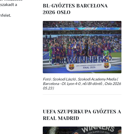
gszakadt a
BL-GYŐZTES BARCELONA
2026 OSLO
nfelet.
Fotó : Szokodi László , Szokodi Academy Media (
Barcelona - Ol. Lyon 4-0 , női Bl-döntő , Oslo 2026
05.23 )
UEFA SZUPERKUPA GYŐZTES A
REAL MADRID