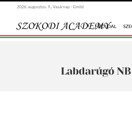
2026. augusztus. 9., Vasárnap - Emőd
FŐOLDAL
SZ
Labdarúgó NB I