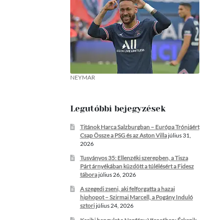
NEYMAR
Legutóbbi bejegyzések
Titánok Harca Salzburgban – Európa Trónjáért
Csap Össze a PSG és az Aston Villa
július 31,
2026
Tusványos 35: Ellenzéki szerepben, a Tisza
Párt árnyékában küzdött a túlélésért a Fidesz
tábora
július 26, 2026
A szegedi zseni, aki felforgatta a hazai
hiphopot – Szirmai Marcell, a Pogány Induló
sztori
július 24, 2026