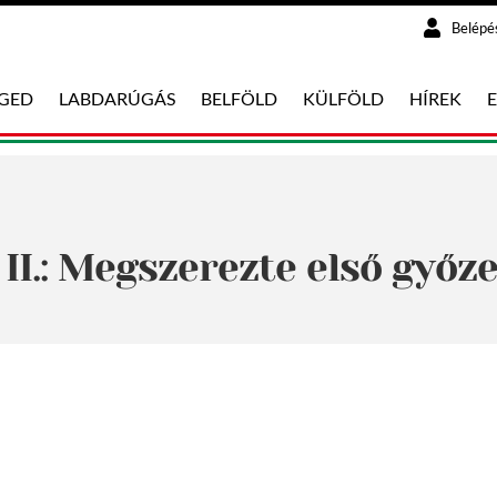
Belépé
EGED
LABDARÚGÁS
BELFÖLD
KÜLFÖLD
HÍREK
I.: Megszerezte első győz