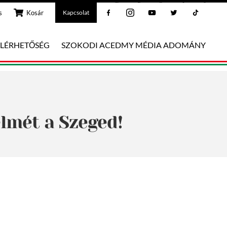
Facebook
Instagram
Youtube
Twitter
Tiktok
s
Kosár
Kapcsolat
ELÉRHETŐSÉG
SZOKODI ACEDMY MÉDIA ADOMÁNY
elmét a Szeged!