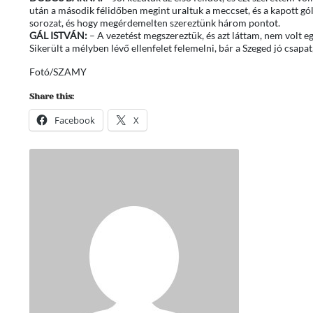
után a második félidőben megint uraltuk a meccset, és a kapott gól 
sorozat, és hogy megérdemelten szereztünk három pontot.
GÁL ISTVÁN:
– A vezetést megszereztük, és azt láttam, nem volt e
Sikerült a mélyben lévő ellenfelet felemelni, bár a Szeged jó csap
Fotó/SZAMY
Share this:
Facebook
X