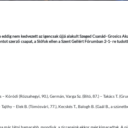
on eddig nem kedvezett az igencsak újjá alakult Szeged Csanád- Grosics A
ot szerző csapat, a Siófok ellen a Szent Gellért Fórumban 2-1- re tudott
– Kóródi (Rózsahegyi, 90.), Germán, Varga Sz. (Bitó, 87.) – Takács T. (Grum
jthy – Elek B. (Tömösvári, 77.), Kecskés T., Balogh B. (Gaál B., a szünetbe
olna már látni hamarabb, mondjuk, a ziccereink ekkor még kimaradtak. A pi