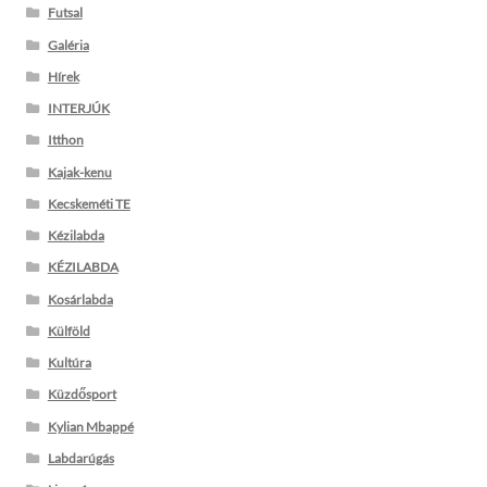
Futsal
Galéria
Hírek
INTERJÚK
Itthon
Kajak-kenu
Kecskeméti TE
Kézilabda
KÉZILABDA
Kosárlabda
Külföld
Kultúra
Küzdősport
Kylian Mbappé
Labdarúgás