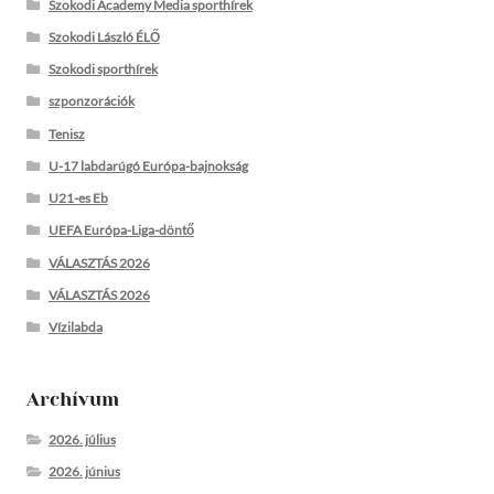
Szokodi Academy Media sporthírek
Szokodi László ÉLŐ
Szokodi sporthírek
szponzorációk
Tenisz
U-17 labdarúgó Európa-bajnokság
U21-es Eb
UEFA Európa-Liga-döntő
VÁLASZTÁS 2026
VÁLASZTÁS 2026
Vízilabda
Archívum
2026. július
2026. június