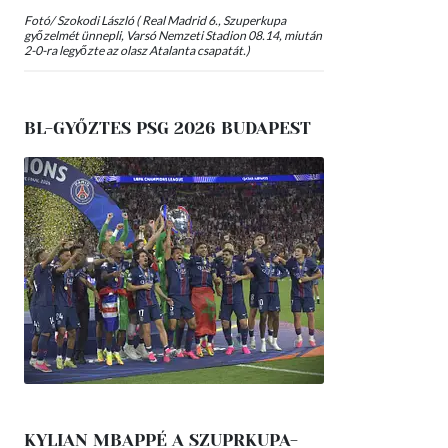
Fotó/ Szokodi László ( Real Madrid 6., Szuperkupa
győzelmét ünnepli, Varsó Nemzeti Stadion 08.14, miután
2-0-ra legyőzte az olasz Atalanta csapatát.)
BL-GYŐZTES PSG 2026 BUDAPEST
KYLIAN MBAPPÉ A SZUPRKUPA-