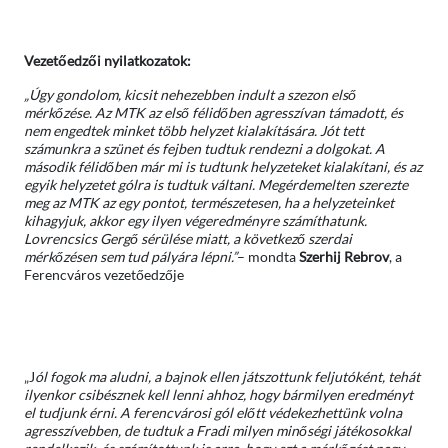
Vezetőedzői nyilatkozatok:
„Úgy gondolom, kicsit nehezebben indult a szezon első
mérkőzése. Az MTK az első félidőben agresszívan támadott, és
nem engedtek minket több helyzet kialakítására. Jót tett
számunkra a szünet és fejben tudtuk rendezni a dolgokat. A
második félidőben már mi is tudtunk helyzeteket kialakítani, és az
egyik helyzetet gólra is tudtuk váltani. Megérdemelten szerezte
meg az MTK az egy pontot, természetesen, ha a helyzeteinket
kihagyjuk, akkor egy ilyen végeredményre számíthatunk.
Lovrencsics Gergő sérülése miatt, a következő szerdai
mérkőzésen sem tud pályára lépni.”
– mondta
Szerhij Rebrov
, a
Ferencváros vezetőedzője
„J
ól fogok ma aludni, a bajnok ellen játszottunk feljutóként, tehát
ilyenkor csibésznek kell lenni ahhoz, hogy bármilyen eredményt
el tudjunk érni. A ferencvárosi gól előtt védekezhettünk volna
agresszívebben, de tudtuk a Fradi milyen minőségi játékosokkal