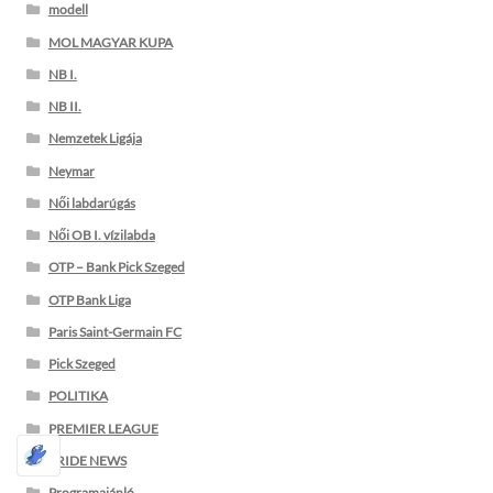
modell
MOL MAGYAR KUPA
NB I.
NB II.
Nemzetek Ligája
Neymar
Női labdarúgás
Női OB I. vízilabda
OTP – Bank Pick Szeged
OTP Bank Liga
Paris Saint-Germain FC
Pick Szeged
POLITIKA
PREMIER LEAGUE
PRIDE NEWS
Programajánló