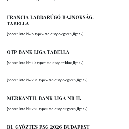
FRANCIA LABDARÚGÓ BAJNOKSÁG,
TABELLA
[soccer-info id='6' type='table' style='green_light' /]
OTP BANK LIGA TABELLA
[soccer-info id='10' type='table' style='blue_light' /]
[soccer-info id='281' type='table' style='green_light' /]
MERKANTIL BANK LIGA NB II.
[soccer-info id='281' type='table' style='green_light' /]
BL-GYŐZTES PSG 2026 BUDAPEST