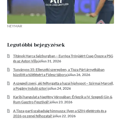
NEYMAR
Legutóbbi bejegyzések
Titánok Harca Salzburgban – Európa Trónjáért Csap Össze a PSG
és az Aston Villa
július 31, 2026
Tusványos 35: Ellenzéki szerepben, a Tisza Párt árnyékában
küzdött a túlélésért a Fidesz tábora
július 26, 2026
A szegedi zseni, aki felforgatta a hazai hiphopot – Szirmai Marcell,
a Pogány Induló sztori
július 24, 2026
Karibi hangulat a Napfény Városában: Érkezik a IV. Szegedi Gin &
Rum Gasztro Fesztivál!
július 23, 2026
A Tisza-parti szabadság himnusza: Ilyen a SZIN-életérzés és a
2026-os zenei felhozatal!
július 22, 2026