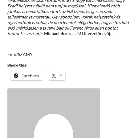
rendelkezik, és számítottunk is arra, hogy ezt a mérkőzést nagy
Fradi helyzet nélkül nem tudjuk megúszni. Kiemelendő több
játékos is bemutatkozhatott, az NB I.-ben, és igazán szép
teljesítményt mutattak. Úgy gondolom, voltak helyzeteink és
nyerhettünk is volna, de nem lehetek elégedetlen, hogy a forduló
első mérkőzésén a tavalyi bajnok Ferencváros ellen pontot
tudtunk szerezni.”
–
Michael Boris
, az MTK vezetőedzője
Fotó/SZAMY
Share this:
Facebook
X