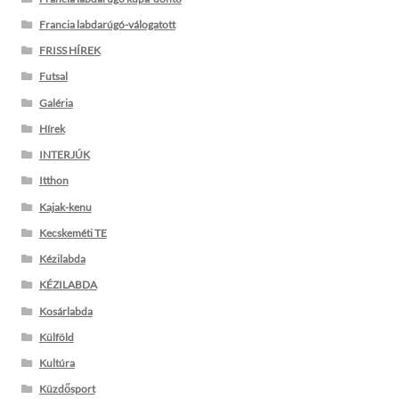
Francia labdarúgó-válogatott
FRISS HÍREK
Futsal
Galéria
Hírek
INTERJÚK
Itthon
Kajak-kenu
Kecskeméti TE
Kézilabda
KÉZILABDA
Kosárlabda
Külföld
Kultúra
Küzdősport