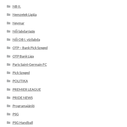
NB II.
Nemzetek Ligája
Neymar
Női labdarúgás
Női OB I. vízilabda
OTP – Bank Pick Szeged
OTP Bank Liga
Paris Saint-Germain FC
Pick Szeged
POLITIKA
PREMIER LEAGUE
PRIDE NEWS
Programajánló
PSG
PSG Handball