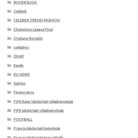
BUNDESLIGA
Celebek
CELEBEK-TREND-FASHION
Champions League Final
Cristiano Ronaldo
cselgáncs
DIVAT
Egyéb
EU NEWS
fashion
Ferencváros
FIFA Katar labdarúgó-világbajnokság
FIFA labdarúgó-világbajnokság
FOOTBALL
Francia labdarúgó bajnokság
Francia labdarúgó kupa-döntő