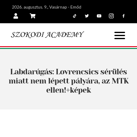
2026. augusztus. 9., Vasárnap - Emőd
Tiktok
Twitter
Youtube
Instagram
Facebook
Belépés
Kosár
Labdarúgás: Lovrencsics sérülés
miatt nem lépett pályára, az MTK
ellen!+képek