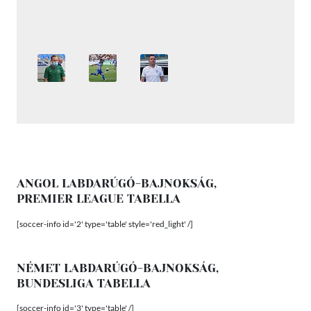
ANGOL LABDARÚGÓ-BAJNOKSÁG,
PREMIER LEAGUE TABELLA
[soccer-info id='2' type='table' style='red_light' /]
NÉMET LABDARÚGÓ-BAJNOKSÁG,
BUNDESLIGA TABELLA
[soccer-info id='3' type='table' /]