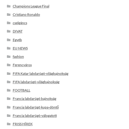
Champions League Final
Cristiano Ronaldo
cselgáncs
DIVAT
Egyéb
EU NEWS
fashion
Ferencváros
FIFA Katar labdarúgó-világbajnokság
FIFA labdarúgó-világbajnokság
FOOTBALL
Francia labdarúgó bajnokság
Francia labdarúgó kupa-döntő
Francia labdarúgó-válogatott
FRISS HÍREK