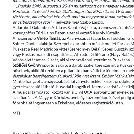
mostani előbemutatót ötszáz néző előtt tartják, a hivatalos bemuta
„Puskás 1945. augusztus 20-án mutatkozott be a magyar válogatottb
Pontosan 75 évvel később, 2020. augusztus 20-án 15 és 19 órakor t
története, aki mindazt képviseli, amit mi magyarok jónak, szépnek 
és csibészségről szól”
– jegyezte meg Szabó László.
A darabot Galambos Attila és Szente Vajk írta, a zeneszerző Juhász
koreográfus Túri Lajos Péter, a zenei vezető Károly Katalin.
A főszereplő
Veréb Tamás,
az Aranycsapat tagjai közül például Gr
Solner Dániel alakítja. Szerepel a darabban mások mellet Farkas M
Puskást a Real Madridba vitte (Szerednyey Béla), Sebes Gusztáv sz
vagy Puskás madridi csapattársa, Alfredo Di Stéfano (Nagy Balázs).
Vörös elvtársat és Klárát, aki viszonzatlanul szerelmes Puskásba.
Szöllősi György
sportújságíró, a darab szakértője szerint a Puská
hőseinek, akikből ezekben a pillanatokban válik történelmi személ
éjszakákat beszélgettem át, akiről könyvet írtam, Ember Márk alakít
Mint elhangzott, a nagyszabású látványelemekkel kísért produkció
gyerekszereplő látható, húsz dal hangzik el, lesznek artisták és tűzij
A musical támogatói között van a Civil Út Alapítvány, amelynek se
az előadást. A Magyar Kórházszövetség közreműködésével pedig au
főpróbáját ingyenesen a Erkelben, előzetes regisztráció után.
MTI
Az előadásra jegyvásárlás link itt:
Puskás, a musical