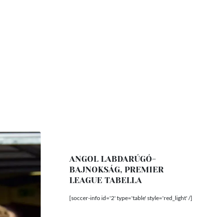
ANGOL LABDARÚGÓ-
BAJNOKSÁG, PREMIER
LEAGUE TABELLA
[soccer-info id='2' type='table' style='red_light' /]