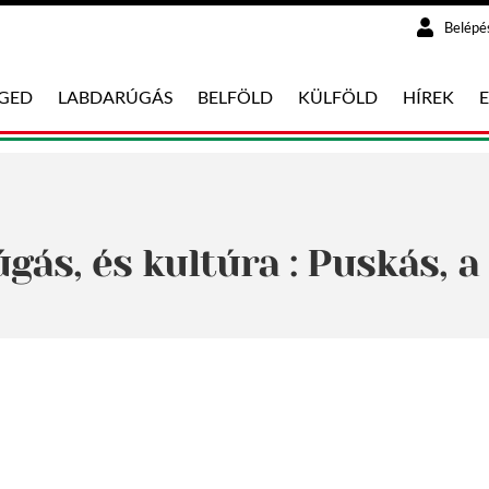
Belépé
EGED
LABDARÚGÁS
BELFÖLD
KÜLFÖLD
HÍREK
gás, és kultúra : Puskás, a