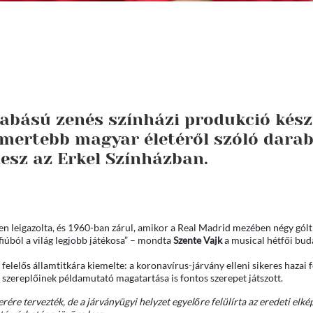
abású zenés színházi produkció kész
smertebb magyar életéről szóló dara
esz az Erkel Színházban.
n leigazolta, és 1960-ban zárul, amikor a Real Madrid mezében négy gólt
fiúból a világ legjobb játékosa” – mondta
Szente Vajk
a musical hétfői bud
lelős államtitkára kiemelte: a koronavírus-járvány elleni sikeres hazai 
 szereplőinek példamutató magatartása is fontos szerepet játszott.
ére tervezték, de a járványügyi helyzet egyelőre felülírta az eredeti elké