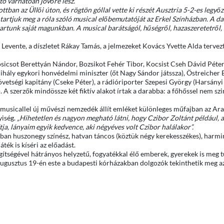
tó várhatóan jövőre lesz.
an az Üllői úton, és rögtön góllal vette ki részét Ausztria 5-2-es legyőz
artjuk meg a róla szóló musical előbemutatóját az Erkel Színházban. A da
tartunk saját magunkban. A musical barátságól, hűségről, hazaszeretetről,
 Levente, a díszletet Rákay Tamás, a jelmezeket Kovács Yvette Alda tervezt
osicsot Berettyán Nándor, Bozsikot Fehér Tibor, Kocsist Cseh Dávid Péter
ihály egykori honvédelmi miniszter (őt Nagy Sándor játssza), Östreicher E
övetségi kapitány (Cseke Péter), a rádióriporter Szepesi György (Harsányi
 A szerzők mindössze két fiktív alakot írtak a darabba: a főhőssel nem sz
s-musicallel új művészi nemzedék állít emléket különleges műfajban az Ar
yiség.
„Hihetetlen és nagyon megható látni, hogy Czibor Zoltánt például, a
ja, lányaim egyik kedvence, aki négyéves volt Czibor halálakor”.
ban huszonegy színész, hatvan táncos (köztük négy kerekesszékes), harmi
áték is kíséri az előadást.
gítségével hátrányos helyzetű, fogyatékkal élő emberek, gyerekek is meg t
gusztus 19-én este a budapesti kórházakban dolgozók tekinthetik meg a