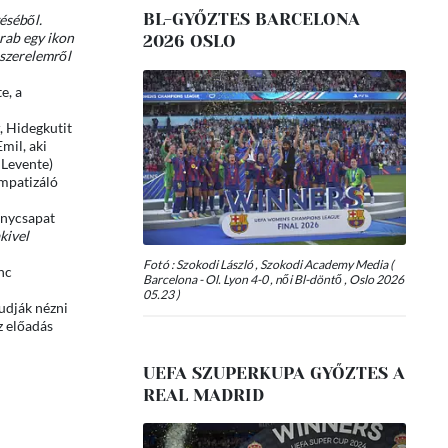
BL-GYŐZTES BARCELONA
éséből.
rab egy ikon
2026 OSLO
 szerelemről
e, a
, Hidegkutit
mil, aki
 Levente)
impatizáló
anycsapat
kivel
Fotó : Szokodi László , Szokodi Academy Media (
nc
Barcelona - Ol. Lyon 4-0 , női Bl-döntő , Oslo 2026
05.23 )
udják nézni
z előadás
UEFA SZUPERKUPA GYŐZTES A
REAL MADRID