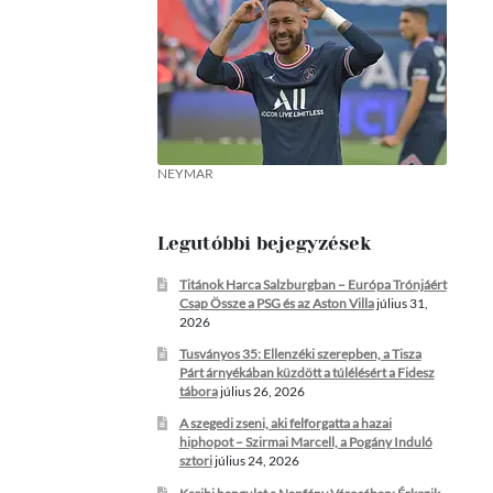
NEYMAR
Legutóbbi bejegyzések
Titánok Harca Salzburgban – Európa Trónjáért
Csap Össze a PSG és az Aston Villa
július 31,
2026
Tusványos 35: Ellenzéki szerepben, a Tisza
Párt árnyékában küzdött a túlélésért a Fidesz
tábora
július 26, 2026
A szegedi zseni, aki felforgatta a hazai
hiphopot – Szirmai Marcell, a Pogány Induló
sztori
július 24, 2026