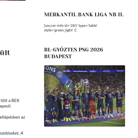
MERKANTIL BANK LIGA NB II.
[soccer-info id='281' type='table'
style='green_light' /]
BL-GYŐZTES PSG 2026
ült
BUDAPEST
b
 lőtt a BEK
apesti
fellépésben az
pzeléseket. A