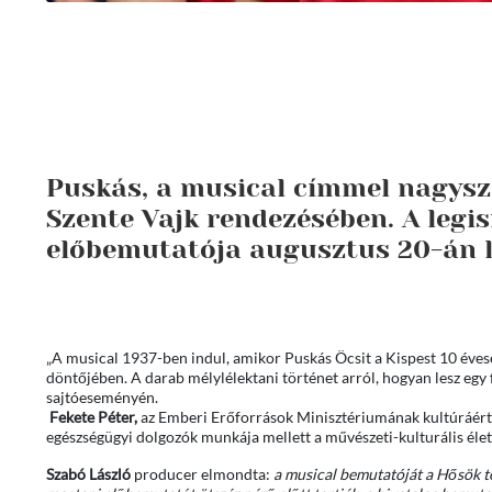
Puskás, a musical címmel nagysz
Szente Vajk rendezésében. A legi
előbemutatója augusztus 20-án l
„A musical 1937-ben indul, amikor Puskás Öcsit a Kispest 10 évese
döntőjében. A darab mélylélektani történet arról, hogyan lesz egy 
sajtóeseményén.
Fekete Péter,
az Emberi Erőforrások Minisztériumának kultúráért fe
egészségügyi dolgozók munkája mellett a művészeti-kulturális élet
Szabó László
producer elmondta:
a musical bemutatóját a Hősök ter