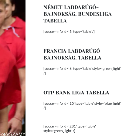
NÉMET LABDARÚGÓ-
BAJNOKSÁG, BUNDESLIGA
TABELLA
[soccer-info id='3' type='table' /]
FRANCIA LABDARÚGÓ
BAJNOKSÁG, TABELLA
[soccer-info id='6' type='table' style='green_light'
/]
OTP BANK LIGA TABELLA
[soccer-info id='10' type='table' style='blue_light'
/]
[soccer-info id='281' type='table'
style='green_light' /]