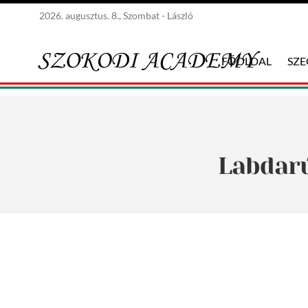
2026. augusztus. 8., Szombat - László
FŐOLDAL
SZ
Labdarú