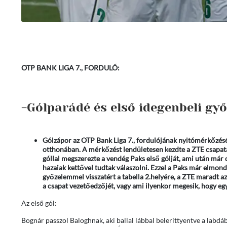
OTP BANK LIGA 7., FORDULÓ:
-Gólparádé és első idegenbeli gy
Gólzápor az OTP Bank Liga 7., fordulójának nyitómérkőzésé
otthonában. A mérkőzést lendületesen kezdte a ZTE csapata,
góllal megszerezte a vendég Paks első gólját, ami után már
hazaiak kettővel tudtak válaszolni. Ezzel a Paks már elmondh
győzelemmel visszatért a tabella 2.helyére, a ZTE maradt 
a csapat vezetőedzőjét, vagy ami ilyenkor megesik, hogy egy
Az első gól:
Bognár passzol Baloghnak, aki ballal lábbal belerittyentve a labdá