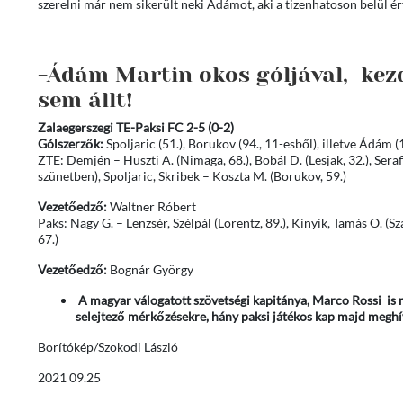
szerelni már nem sikerült neki Ádámot, aki a tizenhatoson belül ér
-Ádám Martin okos góljával, kez
sem állt!
Zalaegerszegi TE-Paksi FC 2-5 (0-2)
Gólszerzők:
Spoljaric (51.), Borukov (94., 11-esből), illetve Ádám (15
ZTE: Demjén – Huszti A. (Nimaga, 68.), Bobál D. (Lesjak, 32.), Sera
szünetben), Spoljaric, Skribek – Koszta M. (Borukov, 59.)
Vezetőedző:
Waltner Róbert
Paks: Nagy G. – Lenzsér, Szélpál (Lorentz, 89.), Kinyik, Tamás O. (S
67.)
Vezetőedző:
Bognár György
A magyar válogatott szövetségi kapitánya, Marco Rossi is m
selejtező mérkőzésekre, hány paksi játékos kap majd meghív
Borítókép/Szokodi László
2021 09.25