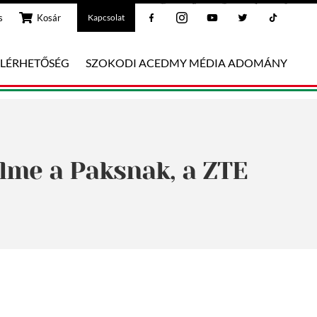
Facebook
Instagram
Youtube
Twitter
Tiktok
s
Kosár
Kapcsolat
ELÉRHETŐSÉG
SZOKODI ACEDMY MÉDIA ADOMÁNY
elme a Paksnak, a ZTE