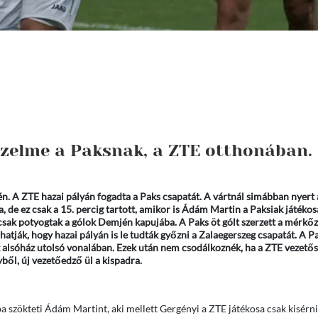
őzelme a Paksnak, a ZTE otthonában.
n. A ZTE hazai pályán fogadta a Paks csapatát. A vártnál simábban nyert 
 de ez csak a 15. percig tartott, amikor is Ádám Martin a Paksiak játékos
 csak potyogtak a gólok Demjén kapujába. A Paks öt gólt szerzett a mérkőz
atják, hogy hazai pályán is le tudták győzni a Zalaegerszeg csapatát. A Pa
az alsóház utolsó vonalában. Ezek után nem csodálkoznék, ha a ZTE vezető
ből, új vezetőedző ül a kispadra.
ba szökteti Ádám Martint, aki mellett Gergényi a ZTE játékosa csak kisérni