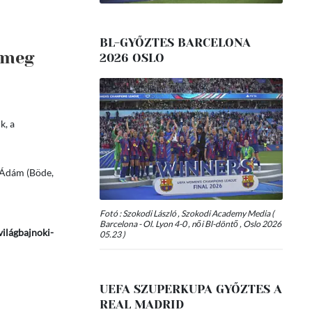
BL-GYŐZTES BARCELONA
 meg
2026 OSLO
k, a
, Ádám (Böde,
Fotó : Szokodi László , Szokodi Academy Media (
Barcelona - Ol. Lyon 4-0 , női Bl-döntő , Oslo 2026
világbajnoki-
05.23 )
UEFA SZUPERKUPA GYŐZTES A
REAL MADRID