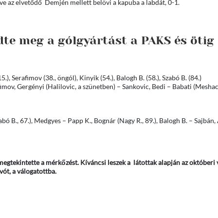
ve az elvetődő Demjén mellett belövi a kapuba a labdát, 0-1.
dte meg a gólgyártást a PAKS és ötig
.), Serafimov (38., öngól), Kinyik (54.), Balogh B. (58.), Szabó B. (84.)
fimov, Gergényi (Halilovic, a szünetben) – Sankovic, Bedi – Babati (Meshac
zabó B., 67.), Medgyes – Papp K., Bognár (Nagy R., 89.), Balogh B. – Sajbán
egtekintette a mérkőzést. Kíváncsi leszek a látottak alapján az októberi 
ót, a válogatottba.