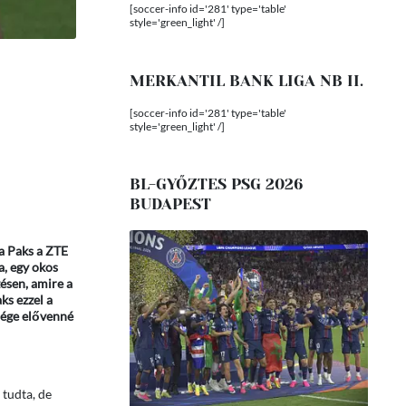
[soccer-info id='281' type='table'
style='green_light' /]
MERKANTIL BANK LIGA NB II.
[soccer-info id='281' type='table'
style='green_light' /]
BL-GYŐZTES PSG 2026
BUDAPEST
a Paks a ZTE
a, egy okos
ésen, amire a
ks ezzel a
sége elővenné
 tudta, de