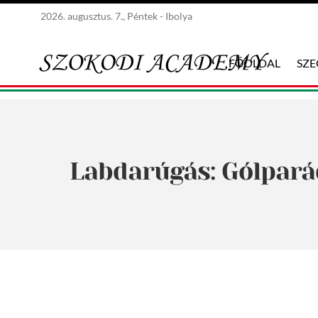
2026. augusztus. 7., Péntek - Ibolya
FŐOLDAL
SZ
Labdarúgás: Gólparád