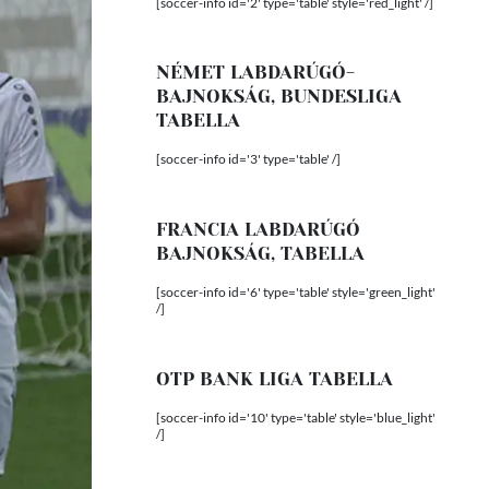
[soccer-info id='2' type='table' style='red_light' /]
NÉMET LABDARÚGÓ-
BAJNOKSÁG, BUNDESLIGA
TABELLA
[soccer-info id='3' type='table' /]
FRANCIA LABDARÚGÓ
BAJNOKSÁG, TABELLA
[soccer-info id='6' type='table' style='green_light'
/]
OTP BANK LIGA TABELLA
[soccer-info id='10' type='table' style='blue_light'
/]