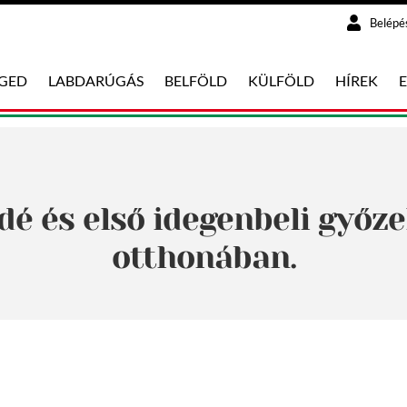
Belépé
EGED
LABDARÚGÁS
BELFÖLD
KÜLFÖLD
HÍREK
é és első idegenbeli győz
otthonában.