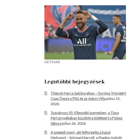
NEYMAR
Legutóbbi bejegyzések
Titánok Harca Salzburgban – Európa Trónjáért
Csap Össze a PSG és az Aston Villa
július 31,
2026
Tusványos 35: Ellenzéki szerepben, a Tisza
Párt árnyékában küzdött a túlélésért a Fidesz
tábora
július 26, 2026
A szegedi zseni, aki felforgatta a hazai
hiphopot – Szirmai Marcell, a Pogány Induló