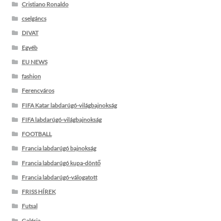
Cristiano Ronaldo
cselgáncs
DIVAT
Egyéb
EU NEWS
fashion
Ferencváros
FIFA Katar labdarúgó-világbajnokság
FIFA labdarúgó-világbajnokság
FOOTBALL
Francia labdarúgó bajnokság
Francia labdarúgó kupa-döntő
Francia labdarúgó-válogatott
FRISS HÍREK
Futsal
Galéria