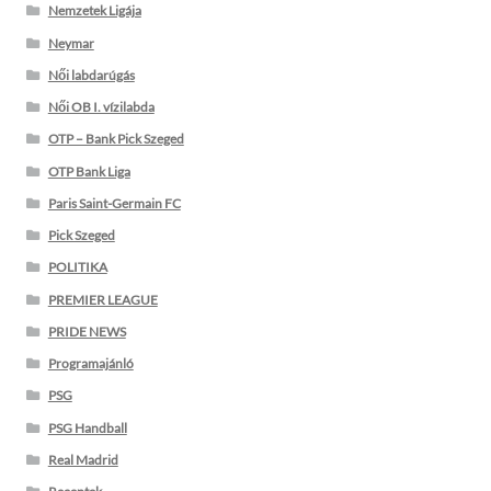
Nemzetek Ligája
Neymar
Női labdarúgás
Női OB I. vízilabda
OTP – Bank Pick Szeged
OTP Bank Liga
Paris Saint-Germain FC
Pick Szeged
POLITIKA
PREMIER LEAGUE
PRIDE NEWS
Programajánló
PSG
PSG Handball
Real Madrid