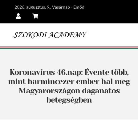
2026. augusztus. 9., Vasárnap - Emőd
Belépés
Kosár
Koronavírus 46.nap: Évente több,
mint harmincezer ember hal meg
Magyarországon daganatos
betegségben