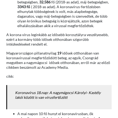
betegségben,
32.586
fő (2018-as adat), máj-betegségben,
3343 fő
( 2018-as adat). A koronavírus-fertőzésben
elhunytak többségének is volt, más alapbetegsége,
daganatos, vagy máj-betegségben is szenvedtek, de több
olyan krónikus betegség is közrejátszik, azon betegek
elhalálozásában akik a vírussal megfertőződtek.
A korona vírus leginkább az idősebb korosztályra veszélyesebb,
ezért a kormány több idősek otthonában szigorúbb
intézkedéseket rendelt el.
Magyarországon pillanatnyilag
19
idősek otthonában van
koronavírussal megfertőződött beteg, az egyik, Csongrád
megyében a nagymágocsi idősek otthonában, erről már az előző
cikkben beszámolt az Academy Media.
cikk:
Koronavírus 18.nap: A nagymágocsi Károlyi- Kastély
lakói között is van vírusfertőzött
A mai napon 10 fő hunyt el koronavírusban, ők