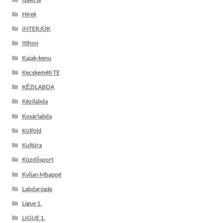
Hírek
INTERJÚK
Itthon
Kajak-kenu
Kecskeméti TE
KÉZILABDA
Kézilabda
Kosárlabda
Külföld
Kultúra
Küzdősport
Kylian Mbappé
Labdarúgás
Ligue 1.
LIGUE 1.