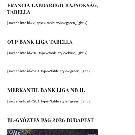
FRANCIA LABDARÚGÓ BAJNOKSÁG,
TABELLA
[soccer-info id='6' type='table' style='green_light' /]
OTP BANK LIGA TABELLA
[soccer-info id='10' type='table' style='blue_light' /]
[soccer-info id='281' type='table' style='green_light' /]
MERKANTIL BANK LIGA NB II.
[soccer-info id='281' type='table' style='green_light' /]
BL-GYŐZTES PSG 2026 BUDAPEST