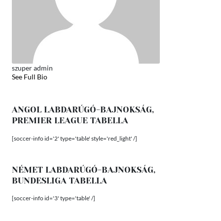
szuper admin
See Full Bio
ANGOL LABDARÚGÓ-BAJNOKSÁG,
PREMIER LEAGUE TABELLA
[soccer-info id='2' type='table' style='red_light' /]
NÉMET LABDARÚGÓ-BAJNOKSÁG,
BUNDESLIGA TABELLA
[soccer-info id='3' type='table' /]