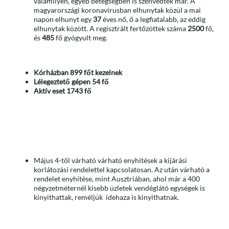
valamilyen, egyéb betegségben is szenvedtek már. A
magyarországi koronavírusban elhunytak közül a mai
napon elhunyt egy
37
éves nő, ő a legfiatalabb, az eddig
elhunytak között. A regisztrált fertőzöttek száma
2500
fő,
és
485
fő gyógyult meg.
Kórházban 899 főt kezelnek
Lélegeztető gépen 54 fő
Aktív eset 1743 fő
Május 4-től várható várható enyhítések a kijárási
korlátozási rendelettel kapcsolatosan. Az után várható a
rendelet enyhítése, mint Ausztriában, ahol már a 400
négyzetméternél kisebb üzletek vendéglátó egységek is
kinyithattak, reméljük idehaza is kinyithatnak.