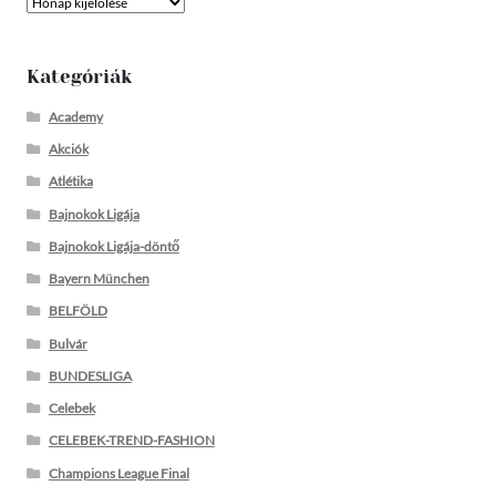
Kategóriák
Academy
Akciók
Atlétika
Bajnokok Ligája
Bajnokok Ligája-döntő
Bayern München
BELFÖLD
Bulvár
BUNDESLIGA
Celebek
CELEBEK-TREND-FASHION
Champions League Final