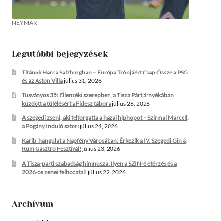
NEYMAR
Legutóbbi bejegyzések
Titánok Harca Salzburgban – Európa Trónjáért Csap Össze a PSG
és az Aston Villa
július 31, 2026
Tusványos 35: Ellenzéki szerepben, a Tisza Párt árnyékában
küzdött a túlélésért a Fidesz tábora
július 26, 2026
A szegedi zseni, aki felforgatta a hazai hiphopot – Szirmai Marcell,
a Pogány Induló sztori
július 24, 2026
Karibi hangulat a Napfény Városában: Érkezik a IV. Szegedi Gin &
Rum Gasztro Fesztivál!
július 23, 2026
A Tisza-parti szabadság himnusza: Ilyen a SZIN-életérzés és a
2026-os zenei felhozatal!
július 22, 2026
Archívum
Archívum