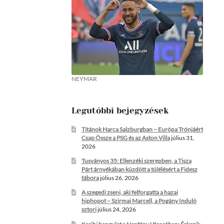
NEYMAR
Legutóbbi bejegyzések
Titánok Harca Salzburgban – Európa Trónjáért
Csap Össze a PSG és az Aston Villa
július 31,
2026
Tusványos 35: Ellenzéki szerepben, a Tisza
Párt árnyékában küzdött a túlélésért a Fidesz
tábora
július 26, 2026
A szegedi zseni, aki felforgatta a hazai
hiphopot – Szirmai Marcell, a Pogány Induló
sztori
július 24, 2026