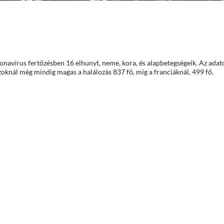
onavírus fertőzésben 16 elhunyt, neme, kora, és alapbetegségeik. Az adat
szoknál még mindig magas a halálozás 837 fő, míg a franciáknál, 499 fő.