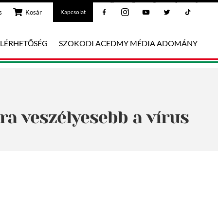
Facebook
Instagram
Youtube
Twitter
Tiktok
s
Kosár
Kapcsolat
ELÉRHETŐSÉG
SZOKODI ACEDMY MÉDIA ADOMÁNY
kra veszélyesebb a vírus