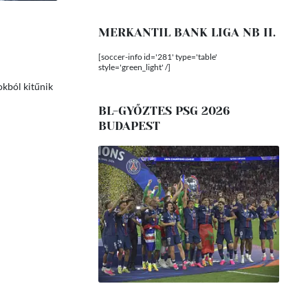
MERKANTIL BANK LIGA NB II.
[soccer-info id='281' type='table'
style='green_light' /]
okból kitűnik
BL-GYŐZTES PSG 2026
BUDAPEST