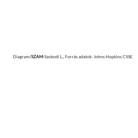
Diagram/
SZAM
:Szokodi L., Forrás adatok: Johns Hopkins CSSE