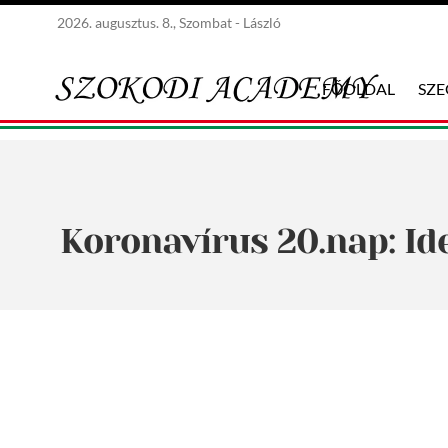
2026. augusztus. 8., Szombat - László
FŐOLDAL
SZ
Koronavírus 20.nap: Ide