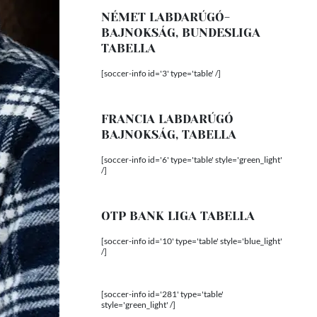
NÉMET LABDARÚGÓ-
BAJNOKSÁG, BUNDESLIGA
TABELLA
[soccer-info id='3' type='table' /]
FRANCIA LABDARÚGÓ
BAJNOKSÁG, TABELLA
[soccer-info id='6' type='table' style='green_light'
/]
OTP BANK LIGA TABELLA
[soccer-info id='10' type='table' style='blue_light'
/]
[soccer-info id='281' type='table'
style='green_light' /]