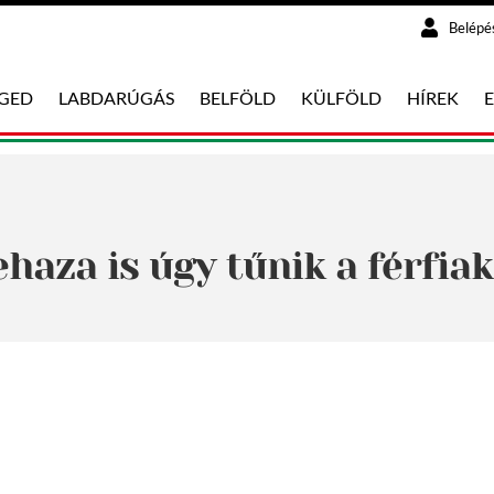
Belépé
EGED
LABDARÚGÁS
BELFÖLD
KÜLFÖLD
HÍREK
haza is úgy tűnik a férfia