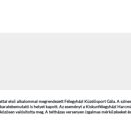
attal első alkalommal megrendezett Félegyházi Küzdősport Gála. A színes
 karatebemutató is helyet kapott. Az eseményt a Kiskunfélegyházi Harcm
közösen valósította meg. A teltházas versenyen izgalmas mérkőzéseket és 