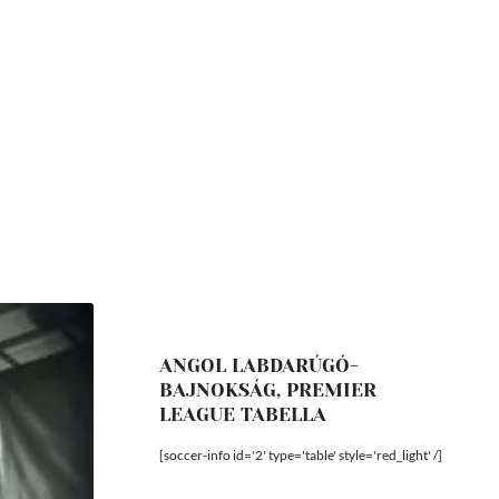
ANGOL LABDARÚGÓ-
BAJNOKSÁG, PREMIER
LEAGUE TABELLA
[soccer-info id='2' type='table' style='red_light' /]