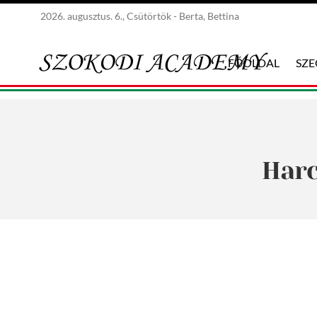
2026. augusztus. 6., Csütörtök - Berta, Bettina
FŐOLDAL
SZ
Harc