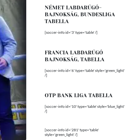
NÉMET LABDARÚGÓ-
BAJNOKSÁG, BUNDESLIGA
TABELLA
[soccer-info id='3' type='table' /]
FRANCIA LABDARÚGÓ
BAJNOKSÁG, TABELLA
[soccer-info id='6' type='table' style='green_light'
/]
OTP BANK LIGA TABELLA
[soccer-info id='10' type='table' style='blue_light'
/]
[soccer-info id='281' type='table'
style='green_light' /]