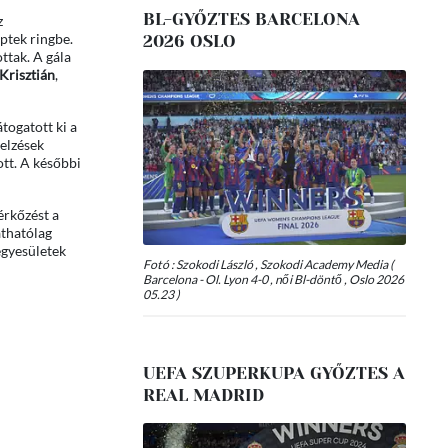
BL-GYŐZTES BARCELONA
z
ptek ringbe.
2026 OSLO
ttak. A gála
Krisztián
,
togatott ki a
jelzések
ott. A későbbi
érkőzést a
áthatólag
egyesületek
Fotó : Szokodi László , Szokodi Academy Media (
Barcelona - Ol. Lyon 4-0 , női Bl-döntő , Oslo 2026
05.23 )
UEFA SZUPERKUPA GYŐZTES A
REAL MADRID