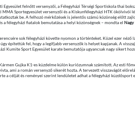
 Egyesület felnőtt versenyzői, a Félegyházi Térségi Sportiskola thai boks
zi MMA Sportegyesület versenyzői és a Kiskunfélegyházi HTK ökölvívói lé
atkoztak be. A felhozó mérkőzések is jelentős számú közönség előtt zajlo
és a félegyházi fiatalok bemutatása a helyi közönségnek – mondta el
Nagy 
erencsére sok félegyházi követte nyomon a történteket. Közel ezer néző lá
 úgy építettük fel, hogy a legifjabb versenyzők is helyet kapjanak. A vissza
yházi Kumite Sport Egyesület karate bemutatója ugyancsak nagy sikert hoz
 Kármen Gujka K1-es küzdelme külön kuriózumnak számított. Az esti főm
ívta, ami a román versenyző sikerét hozta. A tervezett visszavágót előrel
te a célját és reményei szerint lendületet adhat a félegyházi küzdősport 