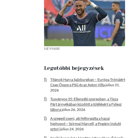
NEYMAR
Legutóbbi bejegyzések
Titánok Harca Salzburgban – Európa Trónjáért
Csap Össze a PSG és az Aston Villa
július 31,
2026
Tusványos 35: Ellenzéki szerepben, a Tisza
Párt árnyékában küzdött a túlélésért a Fidesz
tábora
július 26, 2026
A szegedi zseni, aki felforgatta a hazai
hiphopot – Szirmai Marcell, a Pogány Induló
sztori
július 24, 2026