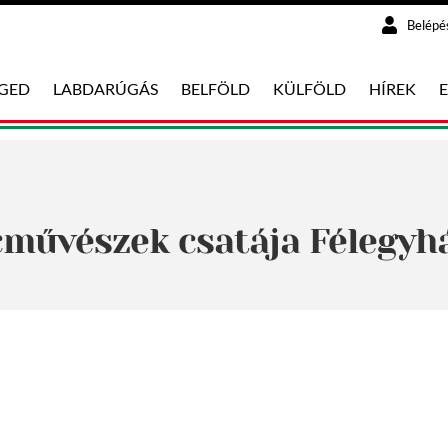
Belépé
EGED
LABDARÚGÁS
BELFÖLD
KÜLFÖLD
HÍREK
művészek csatája Félegyh