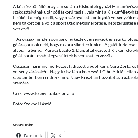
A két részből álló program során a Kiskunfélegyházi Harcművészeti
szakosztályának utánpótláskorú tagjai, valamint a Kiskunfélegyhá
Elsőként a még kezdő, vagy a szárnyaikat bontogató versenyzők mut
nem titkolt célja volt a sportágak megismertetése, népszerűsítése 
szervező.
– Az ország minden pontjáról érkeztek versenyzők és szurkolók, sz
gálára, örülök neki, hogy ekkora sikert értünk el. A gálát tudatosan
alapján a Senpai Kurucz László 1. Dan. által vezetett Kiskunféleg
gálák során további egyesületek bevonását tervezzük.
Összesen harminc mérkőzést láthatott a publikum, Gera Zorka és
verseny zárásaként Nagy Krisztián a kolozsvári Cibu Adrián ellen v
szeptemberben rendezik meg. Nagy Krisztián hozzátette, a gála elér
számára.
Cikk: www.felegyhazikozlony.hu
Fotó: Szokodi László
Share this:
Facebook
X