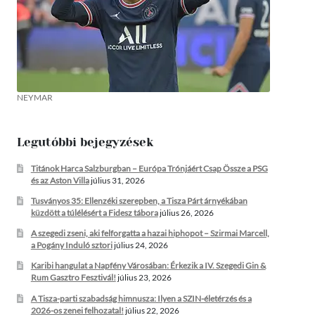
NEYMAR
Legutóbbi bejegyzések
Titánok Harca Salzburgban – Európa Trónjáért Csap Össze a PSG
és az Aston Villa
július 31, 2026
Tusványos 35: Ellenzéki szerepben, a Tisza Párt árnyékában
küzdött a túlélésért a Fidesz tábora
július 26, 2026
A szegedi zseni, aki felforgatta a hazai hiphopot – Szirmai Marcell,
a Pogány Induló sztori
július 24, 2026
Karibi hangulat a Napfény Városában: Érkezik a IV. Szegedi Gin &
Rum Gasztro Fesztivál!
július 23, 2026
A Tisza-parti szabadság himnusza: Ilyen a SZIN-életérzés és a
2026-os zenei felhozatal!
július 22, 2026