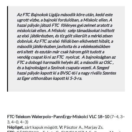
Az FTC Bajnokok Ligája második köre után, kedd este
ugrott vízbe, a bajnoki fordulóban, a Miskolc ellen. A
hazai pályán játszó FTC fölényes győzelmet aratott a
miskolciak ellen. A Miskolc szép támadásokat indított
az első játékrészben, és tíz gólt sikerült a mérkőzésen
dobniuk. Az FTC az első félidőben elkövetett hibáit, a
második játékrészben javította és a védekezésükben
erősített és ezután már csak három gólt tudott a
vendég csapat lőni az FTC nyolcat. A bajnokságban az
FTC a dobogó harmadik helyén áll, a második az OSC ,
és a bajnokságot a Szolnok csapata vezeti. A Szeged
hazai pályán kapott ki a BVSC-től a nagy rivális Szentes
az Eger otthonában kapott ki 5-3-ra.
FTC-Telekom Waterpolo–PannErgy-Miskolci VLC 18–10
(7–4, 3–
3, 4–0, 4–3)
Népliget,
zárt kapuk mögött.
V:
Pásztor A., Marjay Zs.