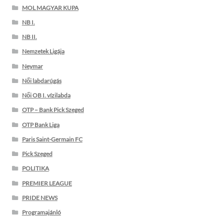
MOL MAGYAR KUPA
NB I.
NB II.
Nemzetek Ligája
Neymar
Női labdarúgás
Női OB I. vízilabda
OTP – Bank Pick Szeged
OTP Bank Liga
Paris Saint-Germain FC
Pick Szeged
POLITIKA
PREMIER LEAGUE
PRIDE NEWS
Programajánló