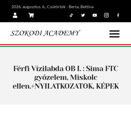
2026. augusztus. 6., Csütörtök - Berta, Bettina
Tiktok
Twitter
Youtube
Instagram
Facebook
Belépés
Kosár
Férfi Vízilabda OB I. : Sima FTC
győzelem, Miskolc
ellen.+NYILATKOZATOK, KÉPEK