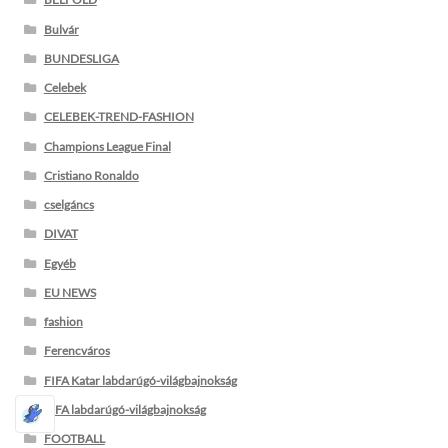
Bulvár
BUNDESLIGA
Celebek
CELEBEK-TREND-FASHION
Champions League Final
Cristiano Ronaldo
cselgáncs
DIVAT
Egyéb
EU NEWS
fashion
Ferencváros
FIFA Katar labdarúgó-világbajnokság
FIFA labdarúgó-világbajnokság
FOOTBALL