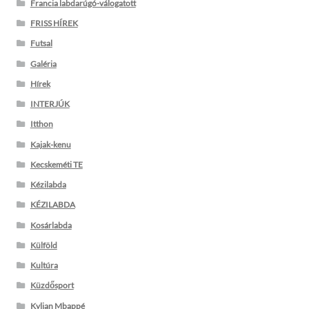
Francia labdarúgó-válogatott
FRISS HÍREK
Futsal
Galéria
Hírek
INTERJÚK
Itthon
Kajak-kenu
Kecskeméti TE
Kézilabda
KÉZILABDA
Kosárlabda
Külföld
Kultúra
Küzdősport
Kylian Mbappé