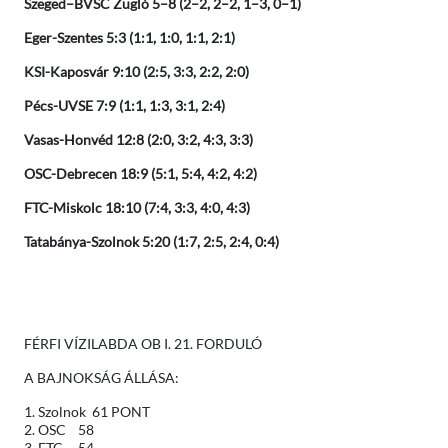
Szeged–BVSC Zugló 5–8
(2–2, 2–2, 1–3, 0–1)
Eger-Szentes 5:3 (1:1, 1:0, 1:1, 2:1)
KSI-Kaposvár 9:10 (2:5, 3:3, 2:2, 2:0)
Pécs-UVSE 7:9 (1:1, 1:3, 3:1, 2:4)
Vasas-Honvéd 12:8 (2:0, 3:2, 4:3, 3:3)
OSC-Debrecen 18:9 (5:1, 5:4, 4:2, 4:2)
FTC-Miskolc 18:10 (7:4, 3:3, 4:0, 4:3)
Tatabánya-Szolnok 5:20 (1:7, 2:5, 2:4, 0:4)
FÉRFI VÍZILABDA OB I. 21. FORDULÓ
A BAJNOKSÁG ÁLLÁSA:
1. Szolnok 61 PONT
2. OSC 58
3. FTC 54