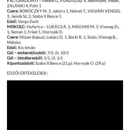
FTC:
GÁRDONYI – Fekete G., FUNDULISZ 4, Sedlmayer, Mezei,
ZALÁNKI 4, Pohl 1
Csere:
BÖRÖCZKY M. 2, Jaksics 1, Német T., VIGVÁRI VENDEL
3, Jansik Sz. 2, Szabó II Bence 1
Edző:
Varga Zsolt
MISKOLC:
Hoferica – LUKÁCS Á. 2, MAGYAR M. 3, Vismeg Zs.
1, Seman 1, Fried 1, Hornyák O.
Csere:
Mizsei (kapus), Lukács D. 1, Berki R. 1, Sisán, Vismeg B.,
Méhész
Edző:
Kis István
Gól – emberelőnyből:
7/5, ill. 10/5
Gól – ötméteresből:
1/1, ill. 1/1
Kipontozódott:
Szabó II Bence (21.p), Hornyák O. (29.p)
EDZŐI ÉRTÉKELÉSEK: