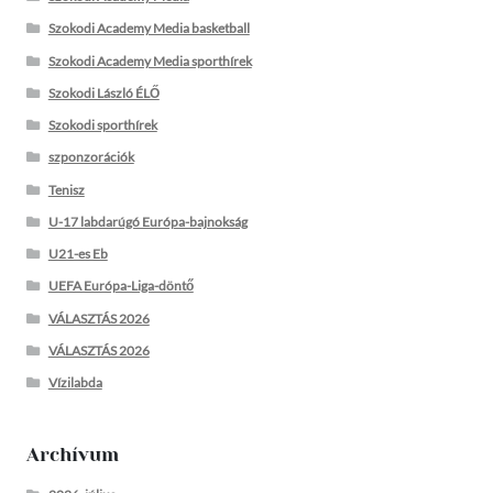
Szokodi Academy Media basketball
Szokodi Academy Media sporthírek
Szokodi László ÉLŐ
Szokodi sporthírek
szponzorációk
Tenisz
U-17 labdarúgó Európa-bajnokság
U21-es Eb
UEFA Európa-Liga-döntő
VÁLASZTÁS 2026
VÁLASZTÁS 2026
Vízilabda
Archívum