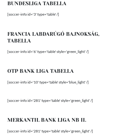
BUNDESLIGA TABELLA
[soccer-info id='3' type='table' /]
FRANCIA LABDARÚGÓ BAJNOKSÁG,
TABELLA
[soccer-info id='6' type='table' style='green_light' /]
OTP BANK LIGA TABELLA
[soccer-info id='10' type='table' style='blue_light' /]
[soccer-info id='281' type='table' style='green_light' /]
MERKANTIL BANK LIGA NB II.
[soccer-info id='281' type='table' style='green_light' /]