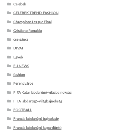
Celebek
CELEBEK-TREND-FASHION
Champions League Final
Cristiano Ronaldo
cselgáncs
DIVAT
Egyéb
EU NEWS
fashion
Ferencváros
FIFA Katar labdarúgó-világbajnokság
FIFA labdarúgó-világbajnokság
FOOTBALL
Francia labdarúgó bajnokság
Francia labdarúgó kupa-döntő