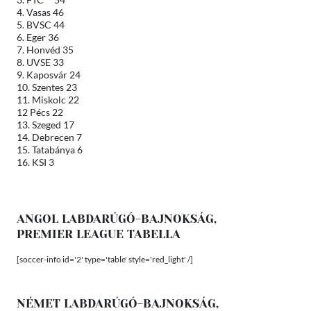
4. Vasas 46
5. BVSC 44
6. Eger 36
7. Honvéd 35
8. UVSE 33
9. Kaposvár 24
10. Szentes 23
11. Miskolc 22
12 Pécs 22
13. Szeged 17
14. Debrecen 7
15. Tatabánya 6
16. KSI 3
ANGOL LABDARÚGÓ-BAJNOKSÁG,
PREMIER LEAGUE TABELLA
[soccer-info id='2' type='table' style='red_light' /]
NÉMET LABDARÚGÓ-BAJNOKSÁG,