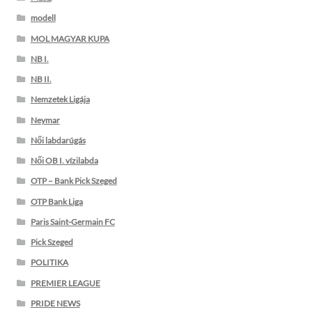
modell
MOL MAGYAR KUPA
NB I.
NB II.
Nemzetek Ligája
Neymar
Női labdarúgás
Női OB I. vízilabda
OTP – Bank Pick Szeged
OTP Bank Liga
Paris Saint-Germain FC
Pick Szeged
POLITIKA
PREMIER LEAGUE
PRIDE NEWS