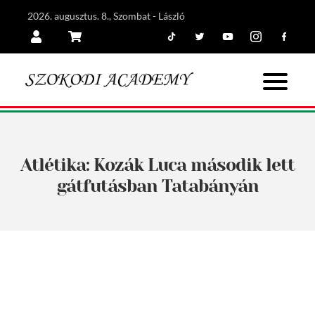
2026. augusztus. 8., Szombat - László
Tiktok
Twitter
Youtube
Instagram
Facebook
Belépés
Kosár
Atlétika: Kozák Luca második lett
gátfutásban Tatabányán