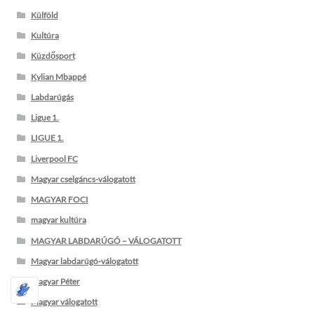
Külföld
Kultúra
Küzdősport
Kylian Mbappé
Labdarúgás
Ligue 1.
LIGUE 1.
Liverpool FC
Magyar cselgáncs-válogatott
MAGYAR FOCI
magyar kultúra
MAGYAR LABDARÚGÓ – VÁLOGATOTT
Magyar labdarúgó-válogatott
Magyar Péter
Magyar válogatott