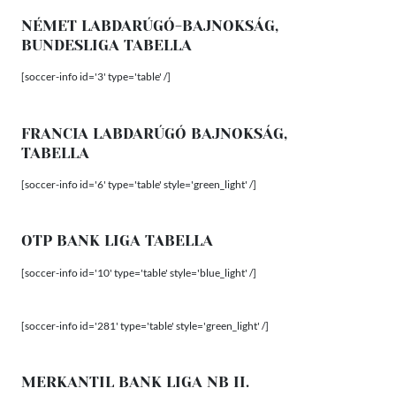
NÉMET LABDARÚGÓ-BAJNOKSÁG,
BUNDESLIGA TABELLA
[soccer-info id='3' type='table' /]
FRANCIA LABDARÚGÓ BAJNOKSÁG,
TABELLA
[soccer-info id='6' type='table' style='green_light' /]
OTP BANK LIGA TABELLA
[soccer-info id='10' type='table' style='blue_light' /]
[soccer-info id='281' type='table' style='green_light' /]
MERKANTIL BANK LIGA NB II.