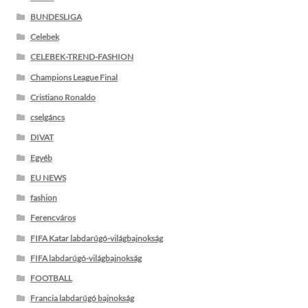
BUNDESLIGA
Celebek
CELEBEK-TREND-FASHION
Champions League Final
Cristiano Ronaldo
cselgáncs
DIVAT
Egyéb
EU NEWS
fashion
Ferencváros
FIFA Katar labdarúgó-világbajnokság
FIFA labdarúgó-világbajnokság
FOOTBALL
Francia labdarúgó bajnokság