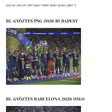
[soccer-info id='281' type='table' style='green_light' /]
BL-GYŐZTES PSG 2026 BUDAPEST
BL-GYŐZTES BARCELONA 2026 OSLO