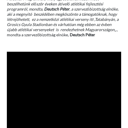
beszélhetünk először éveken átívelő atlétikai fejlesztési
programról, mondta,
Deutsch Péter
, a szervezőbizottság elnöke,
aki a megnyitó beszédében megköszönte a támogatóknak, hogy
létrejöhetett, ez a nemzetközi atlétikai verseny itt ,Tatabányán, a
Grosics Gyula Stadionban és várhatóan még ebben az évben
újabb atlétikai versenyeket is rendezhetnek Magyarországon
„.,
mondta a szervezőbizottság elnöke,
Deutsch Péter