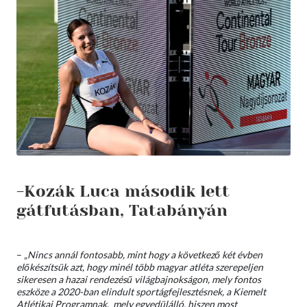
-Kozák Luca második lett
gátfutásban, Tatabányán
– „
Nincs annál fontosabb, mint hogy a következő két évben
előkészítsük azt, hogy minél több magyar atléta szerepeljen
sikeresen a hazai rendezésű világbajnokságon, mely fontos
eszköze a 2020-ban elindult sportágfejlesztésnek, a Kiemelt
Atlétikai Programnak, mely egyedülálló, hiszen most