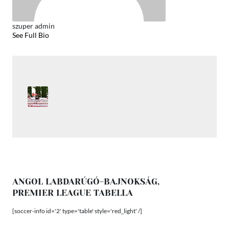
szuper admin
See Full Bio
ANGOL LABDARÚGÓ-BAJNOKSÁG,
PREMIER LEAGUE TABELLA
[soccer-info id='2' type='table' style='red_light' /]