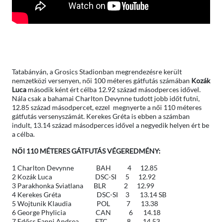
Tatabányán, a Grosics Stadionban megrendezésre került
nemzetközi versenyen, női 100 méteres gátfutás számában
Kozák
Luca
második ként ért célba 12.92 század másodperces idővel.
Nála csak a bahamai Charlton Devynne tudott jobb időt futni,
12.85 század másodpercet, ezzel megnyerte a női 110 méteres
gátfutás versenyszámát. Kerekes Gréta is ebben a számban
indult, 13.14 század másodperces idővel a negyedik helyen ért be
a célba.
NŐI 110 MÉTERES GÁTFUTÁS VÉGEREDMÉNY:
1 Charlton Devynne BAH 4 12.85
2 Kozák Luca DSC-SI 5 12.92
3 Parakhonka Sviatlana BLR 2 12.99
4 Kerekes Gréta DSC-SI 3 13.14 SB
5 Wojtunik Klaudia POL 7 13.38
6 George Phylicia CAN 6 14.18
7 Edőcs Fanni Andrea FTC 8 14.53