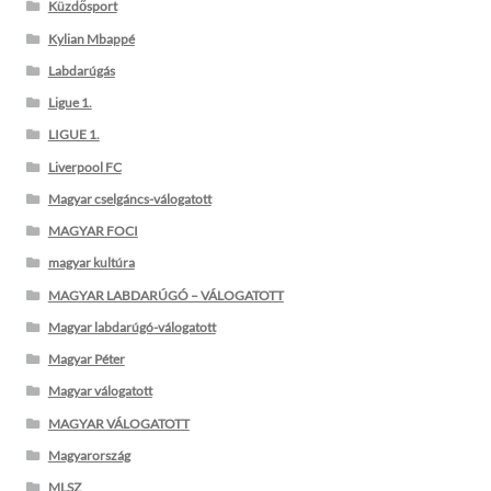
Küzdősport
Kylian Mbappé
Labdarúgás
Ligue 1.
LIGUE 1.
Liverpool FC
Magyar cselgáncs-válogatott
MAGYAR FOCI
magyar kultúra
MAGYAR LABDARÚGÓ – VÁLOGATOTT
Magyar labdarúgó-válogatott
Magyar Péter
Magyar válogatott
MAGYAR VÁLOGATOTT
Magyarország
MLSZ