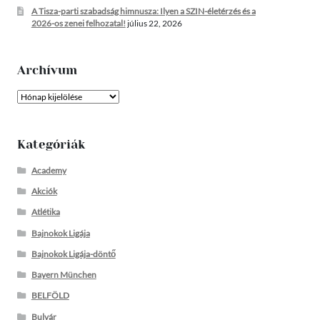
A Tisza-parti szabadság himnusza: Ilyen a SZIN-életérzés és a
2026-os zenei felhozatal!
július 22, 2026
Archívum
Archívum
Kategóriák
Academy
Akciók
Atlétika
Bajnokok Ligája
Bajnokok Ligája-döntő
Bayern München
BELFÖLD
Bulvár