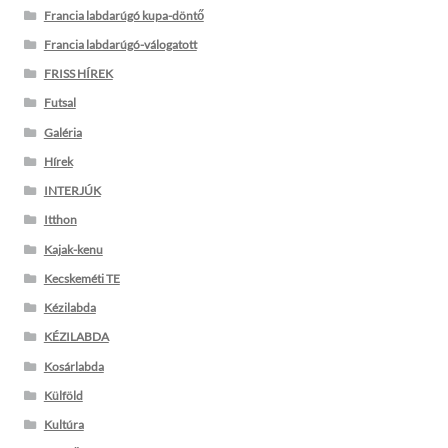
Francia labdarúgó kupa-döntő
Francia labdarúgó-válogatott
FRISS HÍREK
Futsal
Galéria
Hírek
INTERJÚK
Itthon
Kajak-kenu
Kecskeméti TE
Kézilabda
KÉZILABDA
Kosárlabda
Külföld
Kultúra