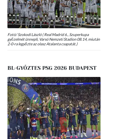
Fotó/ Szokodi László ( Real Madrid 6., Szuperkupa
győzelmét ünnepli, Varsó Nemzeti Stadion 08.14, miután
2-0-ra legyőzte az olasz Atalanta csapatát.)
BL-GYŐZTES PSG 2026 BUDAPEST