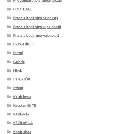
FIFA labdarúgó-világbajnokság
FOOTBALL
Francia labdarúgó bajnokság
Francia labdarúgó kupa-döntő
Francia labdarúgó-válogatott
FRISS HÍREK
Futsal
Galéria
Hírek
INTERJÚK
Itthon
Kajak-kenu
Kecskeméti TE
Kézilabda
KÉZILABDA
Kosárlabda