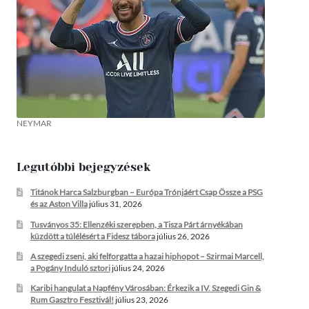
NEYMAR
Legutóbbi bejegyzések
Titánok Harca Salzburgban – Európa Trónjáért Csap Össze a PSG
és az Aston Villa
július 31, 2026
Tusványos 35: Ellenzéki szerepben, a Tisza Párt árnyékában
küzdött a túlélésért a Fidesz tábora
július 26, 2026
A szegedi zseni, aki felforgatta a hazai hiphopot – Szirmai Marcell,
a Pogány Induló sztori
július 24, 2026
Karibi hangulat a Napfény Városában: Érkezik a IV. Szegedi Gin &
Rum Gasztro Fesztivál!
július 23, 2026